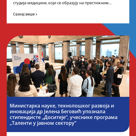
студија медицине, који се образују на престижним
факултетима у иностранству, добило је додатне
стипендије од
Сазнај више »
Министарка науке, технолошког развоја и
иновација др Јелена Беговић упознала
стипендисте „Доситеје“, учеснике програма
„Таленти у јавном сектору“