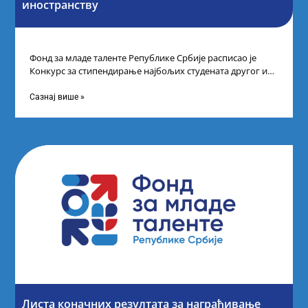
иностранству
Фонд за младе таленте Републике Србије расписао је
Конкурс за стипендирање најбољих студената другог и
трећег степена студија на водећим
Сазнај више »
Листа коначних резултата за награђивање