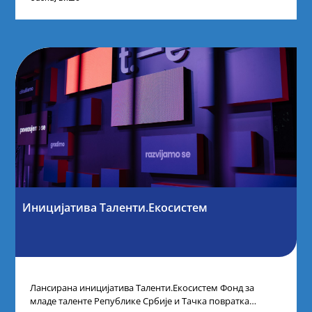
Иницијатива Таленти.Екосистем
Лансирана иницијатива Таленти.Екосистем Фонд за
младе таленте Републике Србије и Тачка повратка