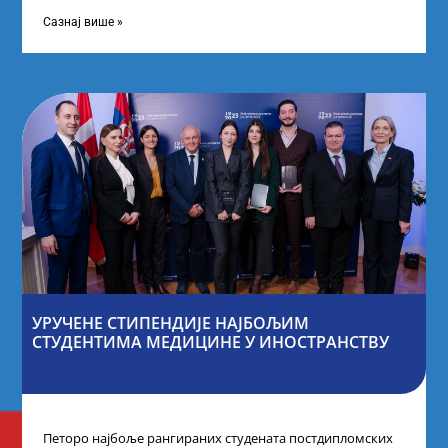
покренули су иницијативу Таленти.Екосистем. На
догађају су се
Сазнај више »
УРУЧЕНЕ СТИПЕНДИЈЕ НАЈБОЉИМ
СТУДЕНТИМА МЕДИЦИНЕ У ИНОСТРАНСТВУ
Петоро најбоље рангираних студената постдипломских