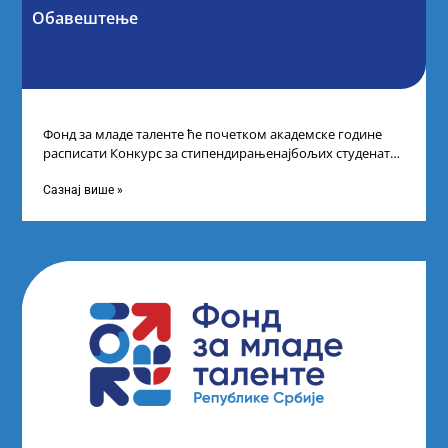
Обавештење
Фонд за младе таленте ће почетком академске године
расписати Конкурс за стипендирањенајбољих студената
другог и трећег степена студија на водећим
Сазнај више »