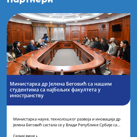
Министарка др Јелена Беговић са нашим
студентима са најбољих факултета у
иностранству
Министарка науке, технолошког развоја и иновација др
Јелена Беговић састала се у Влади Републике Србије са
најбољим студентима из Србије
Сазнај више »