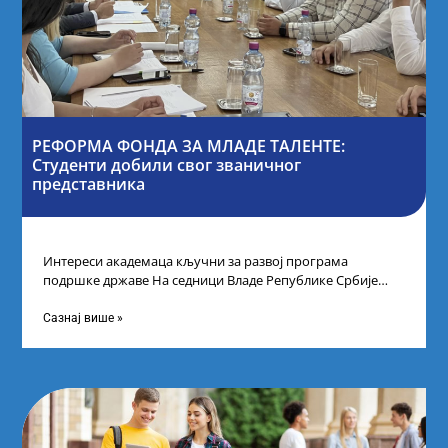
РЕФОРМА ФОНДА ЗА МЛАДЕ ТАЛЕНТЕ:
Студенти добили свог званичног
представника
Интереси академаца кључни за развој програма
подршке државе На седници Владе Републике Србије
одлучено је да први пут у оквиру
Сазнај више »