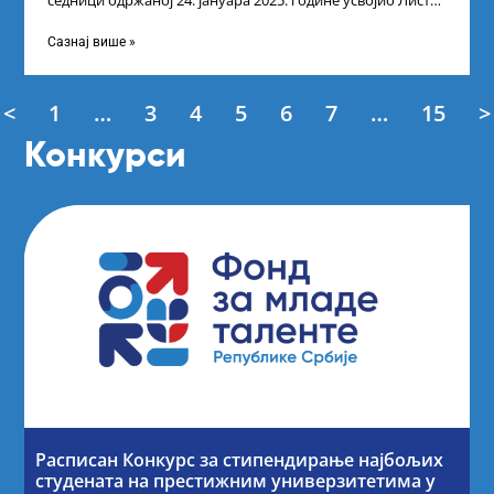
седници одржаној 24. јануара 2025. године усвојио Листу
прелиминарних резултата кандидата
Сазнај више »
<
1
…
3
4
5
6
7
…
15
>
Конкурси
Расписан Конкурс за стипендирање најбољих
студената на престижним универзитетима у