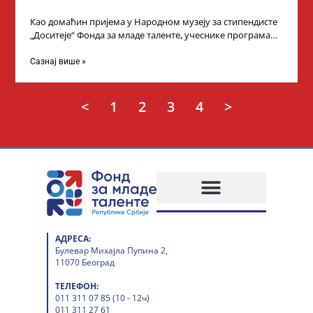
Као домаћин пријема у Народном музеју за стипендисте
„Доситеје“ Фонда за младе таленте, учеснике програма
„Таленти у јавном сектору“, министарка
Сазнај више »
<
1
2
3
4
>
АДРЕСА:
Булевар Михајла Пупина 2,
11070 Београд
ТЕЛЕФОН:
011 311 07 85 (10 - 12ч)
011 311 27 61