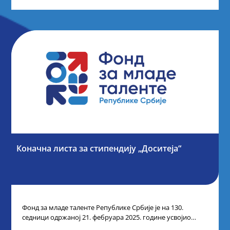
Коначна листа за стипендију „Доситеја“
Фонд за младе таленте Републике Србије је на 130.
седници одржаној 21. фебруара 2025. године усвојио
Листу коначних резултата по