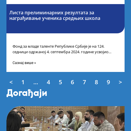
Листа прелиминарних резултата за
награђивање ученика средњих школа
Фонд за младе таленте Републике Србије је на 124.
седници одржаној 4. септембра 2024. године усвојио
Листу прелиминарних резултата по
Сазнај више »
<
1
…
4
5
6
7
8
9
>
Догађаји