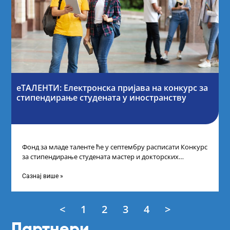
еТАЛЕНТИ: Електронска пријава на конкурс за
стипендирање студената у иностранству
Фонд за младе таленте ће у септембру расписати Конкурс
за стипендирање студената мастер и докторских
академских студија у иностранству, на
Сазнај више »
<
1
2
3
4
>
Партнери