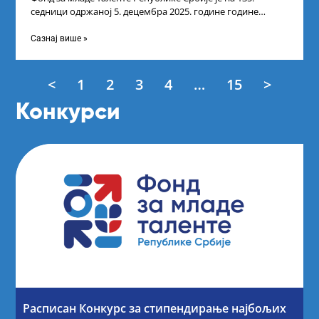
седници одржаној 5. децембра 2025. године године
усвојио Листу прелиминарних резултата
Сазнај више »
<
1
2
3
4
…
15
>
Конкурси
Расписан Конкурс за стипендирање најбољих