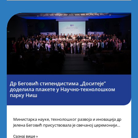
Др Беговић стипендистима „Доситеје”
доделила плакете у Научно-технолошком
парку Ниш
Министарка науке, технолошког развоја и иновација др
Јелена Беговић присуствовала је свечаној церемонији
доделе плакета овогодишњим добитницима стипендије
„Доситеја” Фонда
Сазнај више »