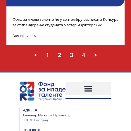
Фонд за младе таленте ће у септембру расписати Конкурс
за стипендирање студената мастер и докторских
академских студија у иностранству, на
Сазнај више »
<
1
2
3
4
>
АДРЕСА:
Булевар Михајла Пупина 2,
11070 Београд
ТЕЛЕФОН: