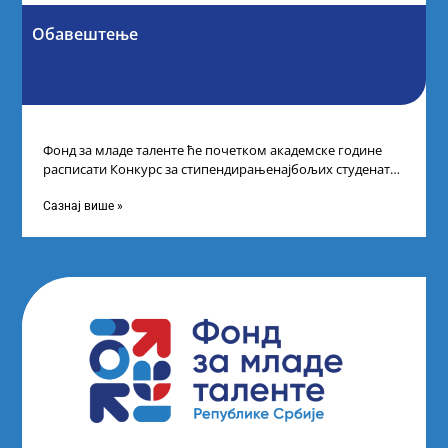
Обавештење
Фонд за младе таленте ће почетком академске године
расписати Конкурс за стипендирањенајбољих студената
другог и трећег степена студија на водећим
Сазнај више »