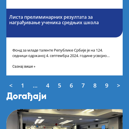
Листа прелиминарних резултата за
награђивање ученика средњих школа
Фонд за младе таленте Републике Србије је на 124.
седници одржаној 4. септембра 2024. године усвојио
Листу прелиминарних резултата по
Сазнај више »
<
1
…
4
5
6
7
8
9
>
Догађаји