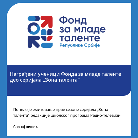
Награђени ученици Фонда за младе таленте
део серијала „Зона талента“
Почело је емитовање прве сезоне серијала „Зона
талента“ редакције школског програма Радио-телевизије
Србије, сваког петка у 10 часова на каналу
Сазнај више »