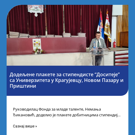
Додељене плакете за стипендисте “Доситеје”
са Универзитета у Крагујевцу, Новом Пазару и
Приштини
Руководилац Фонда за младе таленте, Немања
Ђикановић, доделио је плакете добитницима стипендије
„Доситеја” за школску 2023/24. годину у Градској кући
Сазнај више »