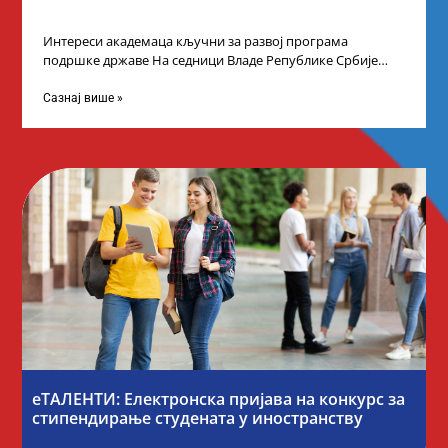
Интереси академаца кључни за развој програма
подршке државе На седници Владе Републике Србије
одлучено је да први пут у оквиру
Сазнај више »
еТАЛЕНТИ: Електронска пријава на конкурс за
стипендирање студената у иностранству