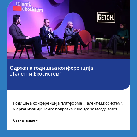
Одржана годишња конференција
,,Таленти.Екосистем”
Годишња конференција платформе ,,Таленти.Екосистем”,
у организацији Тачке повратка и Фонда за младе таленте
Републике Србије, одржана је у Београду. Овом
Сазнај више »