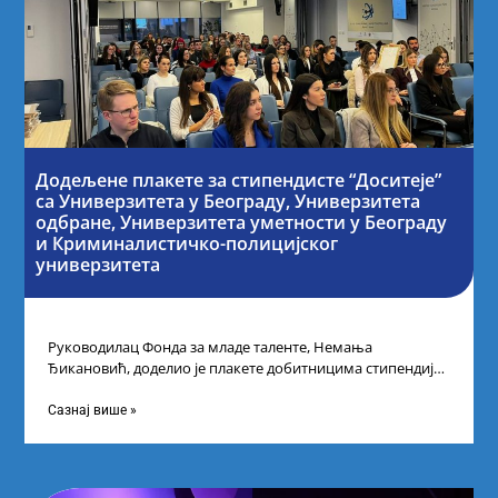
Додељене плакете за стипендисте “Доситеје”
са Универзитета у Београду, Универзитета
одбране, Универзитета уметности у Београду
и Криминалистичко-полицијског
универзитета
Руководилац Фонда за младе таленте, Немања
Ђикановић, доделио је плакете добитницима стипендије
„Доситеја” за школску 2023/24. годину у Научно-
технолошком парку
Сазнај више »