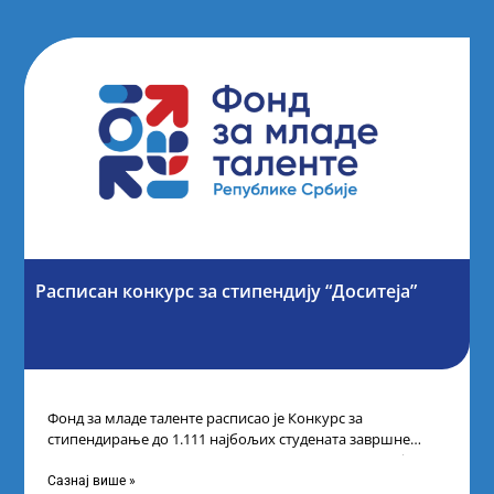
Расписан конкурс за стипендију “Доситеја”
Фонд за младе таленте расписао је Конкурс за
стипендирање до 1.111 најбољих студената завршне
године основних и интегрисаних академских студија
Сазнај више »