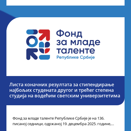
Листа коначних резултата за стипендирање
најбољих студената другог и трећег степена
студија на водећим светским универзитетима
Фонд за младе таленте Републике Србије је на 136.
писаној седници, одржаној 19. децембра 2025. године,
усвојио Одлуку о Листи