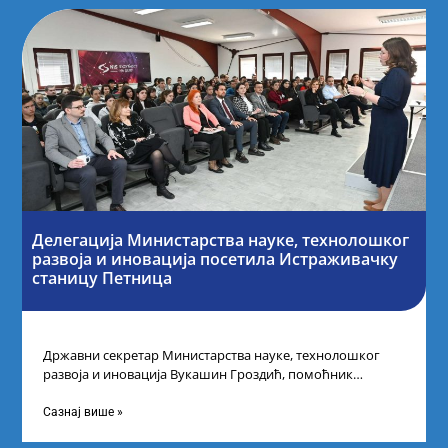
Делегација Министарства науке, технолошког
развоја и иновација посетила Истраживачку
станицу Петница
Државни секретар Министарства науке, технолошког
развоја и иновација Вукашин Гроздић, помоћник
министра др Марина Соковић и представници Центра за
промоцију
Сазнај више »