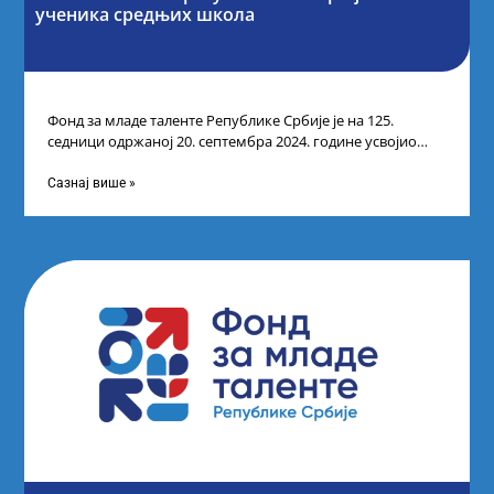
ученика средњих школа
Фонд за младе таленте Републике Србије је на 125.
седници одржаној 20. септембра 2024. године усвојио
Одлуку о Листи коначних
Сазнај више »