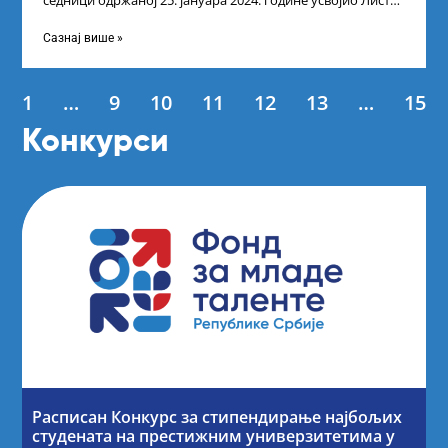
седници одржаној 25. јануара 2024. године усвојио Листу
коначних резултата по
Сазнај више »
1
…
9
10
11
12
13
…
15
Конкурси
Расписан Конкурс за стипендирање најбољих
студената на престижним универзитетима у