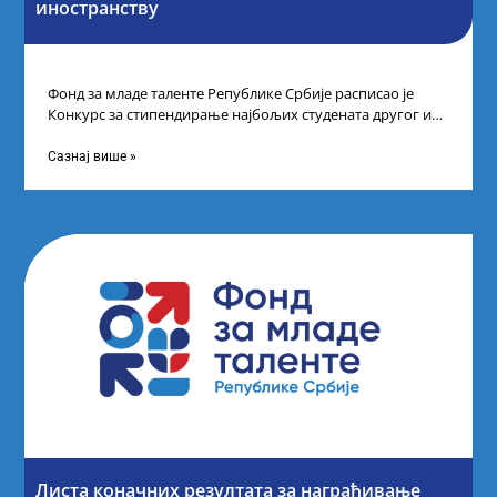
иностранству
Фонд за младе таленте Републике Србије расписао је
Конкурс за стипендирање најбољих студената другог и
трећег степена студија на водећим
Сазнај више »
Листа коначних резултата за награђивање