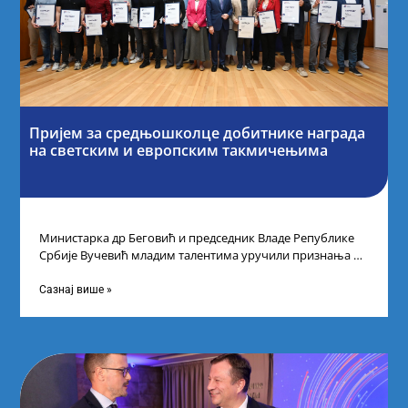
Пријем за средњошколце добитнике награда
на светским и европским такмичењима
Министарка др Беговић и председник Владе Републике
Србије Вучевић младим талентима уручили признања У
Палати Србија уприличен је пријем за
Сазнај више »