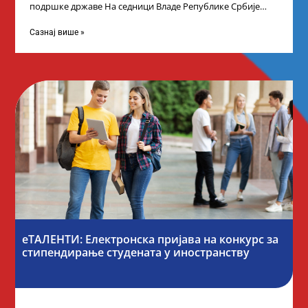
подршке државе На седници Владе Републике Србије
одлучено је да први пут у оквиру
Сазнај више »
еТАЛЕНТИ: Електронска пријава на конкурс за
стипендирање студената у иностранству