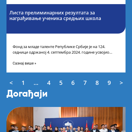
Листа прелиминарних резултата за
награђивање ученика средњих школа
Фонд за младе таленте Републике Србије је на 124.
седници одржаној 4. септембра 2024. године усвојио
Листу прелиминарних резултата по
Сазнај више »
<
1
…
4
5
6
7
8
9
>
Догађаји