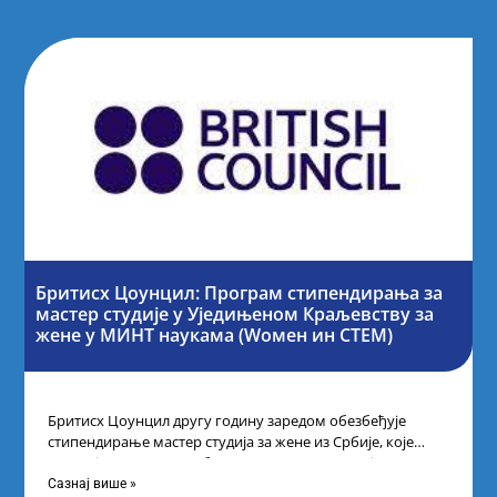
Бритисх Цоунцил: Програм стипендирања за
мастер студије у Уједињеном Краљевству за
жене у МИНТ наукама (Wомен ин СТЕМ)
Бритисх Цоунцил другу годину заредом обезбеђује
стипендирање мастер студија за жене из Србије, које
поседују диплому из области науке, технологије,
Сазнај више »