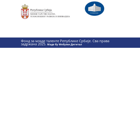
Фонд за младе таленте Републике Србије. Сва права
задржана 2025.
Маде бy Wебуми Дигитал