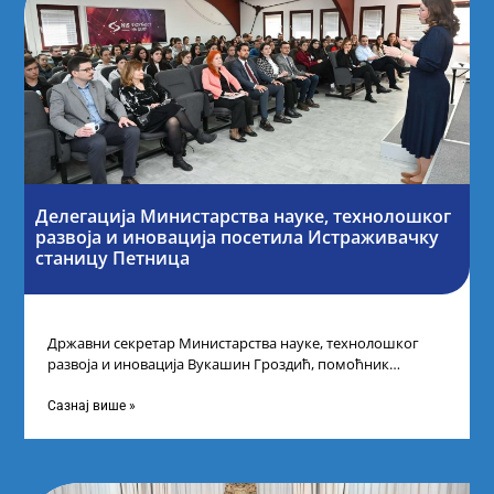
Делегација Министарства науке, технолошког
развоја и иновација посетила Истраживачку
станицу Петница
Државни секретар Министарства науке, технолошког
развоја и иновација Вукашин Гроздић, помоћник
министра др Марина Соковић и представници Центра за
промоцију
Сазнај више »