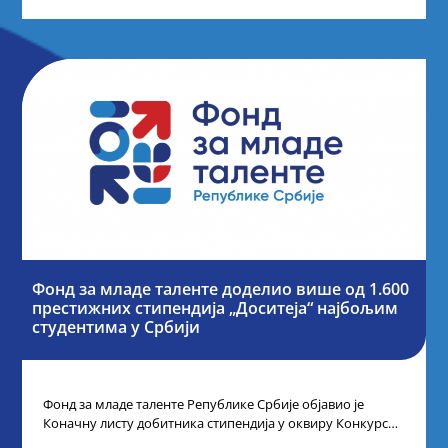
Фонд за младе таленте доделио више од 1.600
престижних стипендија „Доситеја“ најбољим
студентима у Србији
Фонд за младе таленте Републике Србије објавио је
Коначну листу добитника стипендија у оквиру Конкурса
за стипендирање најбољих студената завршне