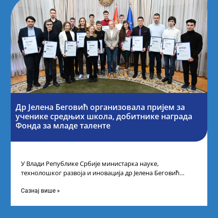
Др Јелена Беговић организовала пријем за
ученике средњих школа, добитнике награда
Фонда за младе таленте
У Влади Републике Србије министарка науке,
технолошког развоја и иновација др Јелена Беговић
организовала је пријем за ученике средњошколце који
Сазнај више »