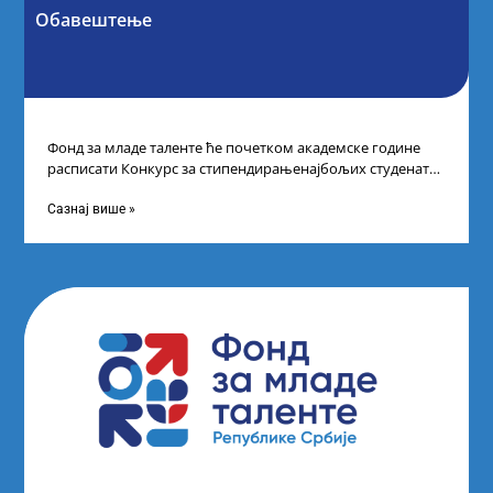
Обавештење
Фонд за младе таленте ће почетком академске године
расписати Конкурс за стипендирањенајбољих студената
другог и трећег степена студија на водећим
Сазнај више »