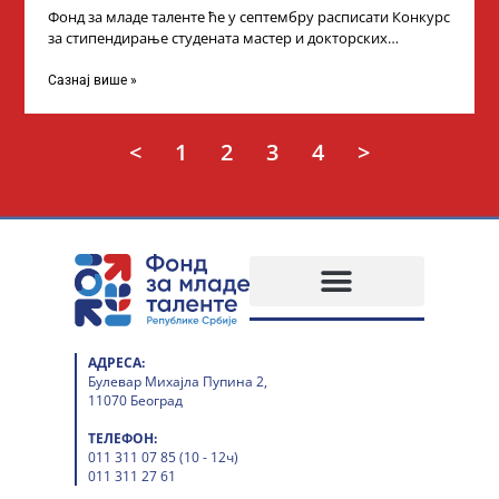
Фонд за младе таленте ће у септембру расписати Конкурс
за стипендирање студената мастер и докторских
академских студија у иностранству, на
Сазнај више »
<
1
2
3
4
>
АДРЕСА:
Булевар Михајла Пупина 2,
11070 Београд
ТЕЛЕФОН:
011 311 07 85 (10 - 12ч)
011 311 27 61