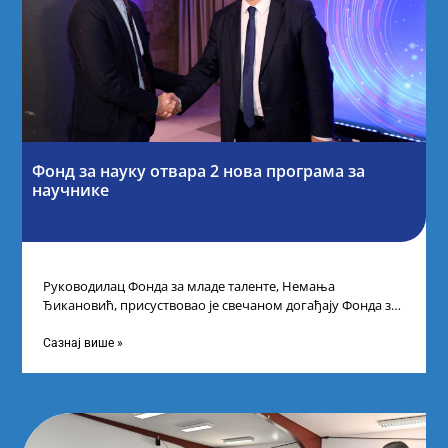
Фонд за науку отвара 2 нова програма за
научнике
Руководилац Фонда за младе таленте, Немања
Ђикановић, присуствовао је свечаном догађају Фонда за
науку Републике Србије у Дому омладине на
Сазнај више »