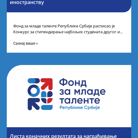
иностранству
Фонд за младе таленте Републике Србије расписао је
Конкурс за стипендирање најбољих студената другог и
трећег степена студија на водећим
Сазнај више »
Листа коначних резултата за награђивање