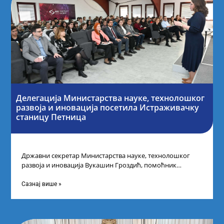
Делегација Министарства науке, технолошког
развоја и иновација посетила Истраживачку
станицу Петница
Државни секретар Министарства науке, технолошког
развоја и иновација Вукашин Гроздић, помоћник
министра др Марина Соковић и представници Центра за
промоцију
Сазнај више »