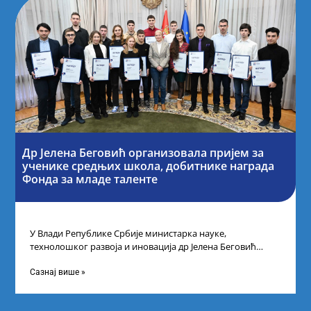
Др Јелена Беговић организовала пријем за
ученике средњих школа, добитнике награда
Фонда за младе таленте
У Влади Републике Србије министарка науке,
технолошког развоја и иновација др Јелена Беговић
организовала је пријем за ученике средњошколце који
Сазнај више »