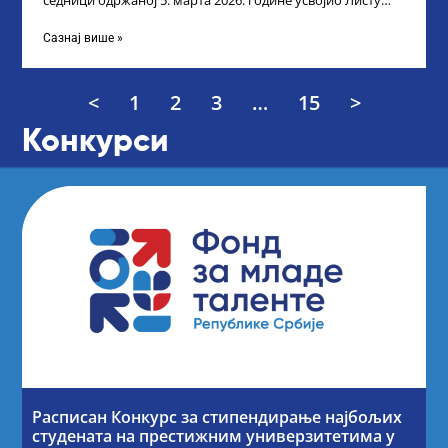
седници одржаној 5. марта 2026. године усвојио Листу
прелиминарних резултата кандидата
Сазнај више »
<
1
2
3
…
15
>
Конкурси
Расписан Конкурс за стипендирање најбољих
студената на престижним универзитетима у