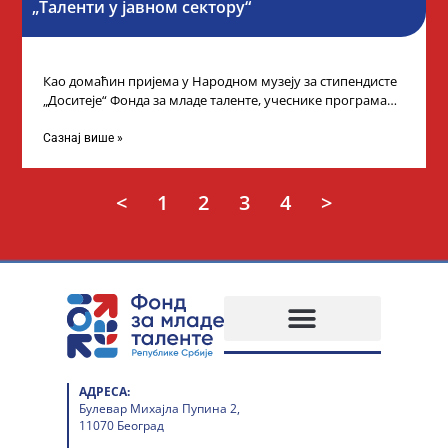
„Таленти у јавном сектору“
Као домаћин пријема у Народном музеју за стипендисте
„Доситеје“ Фонда за младе таленте, учеснике програма
„Таленти у јавном сектору“, министарка
Сазнај више »
<
1
2
3
4
>
АДРЕСА:
Булевар Михајла Пупина 2,
11070 Београд