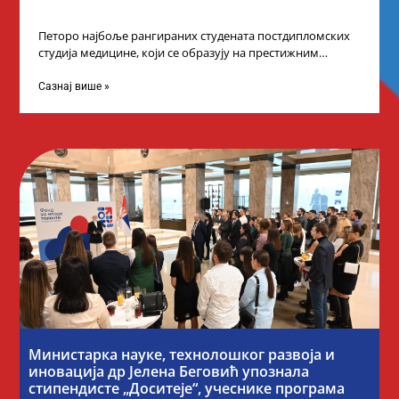
Петоро најбоље рангираних студената постдипломских
студија медицине, који се образују на престижним
факултетима у иностранству, добило је додатне
стипендије од
Сазнај више »
Министарка науке, технолошког развоја и
иновација др Јелена Беговић упознала
стипендисте „Доситеје“, учеснике програма