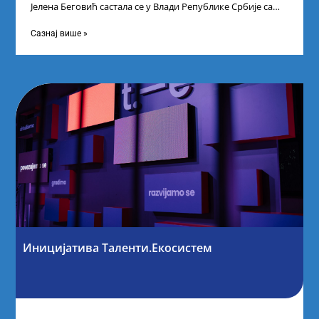
Јелена Беговић састала се у Влади Републике Србије са
најбољим студентима из Србије
Сазнај више »
Иницијатива Таленти.Екосистем