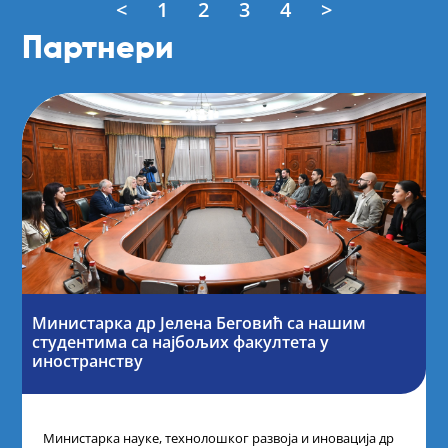
<
1
2
3
4
>
Партнери
Министарка др Јелена Беговић са нашим
студентима са најбољих факултета у
иностранству
Министарка науке, технолошког развоја и иновација др