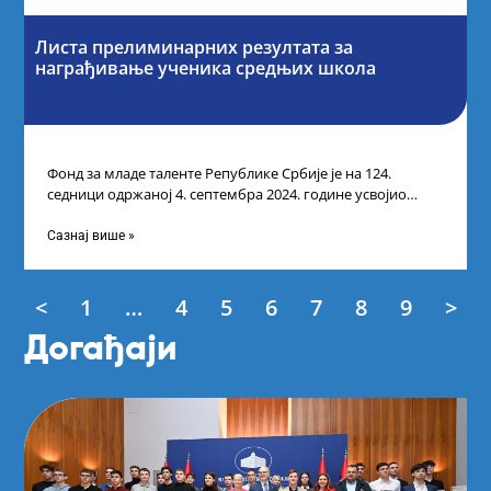
Листа прелиминарних резултата за
награђивање ученика средњих школа
Фонд за младе таленте Републике Србије је на 124.
седници одржаној 4. септембра 2024. године усвојио
Листу прелиминарних резултата по
Сазнај више »
<
1
…
4
5
6
7
8
9
>
Догађаји