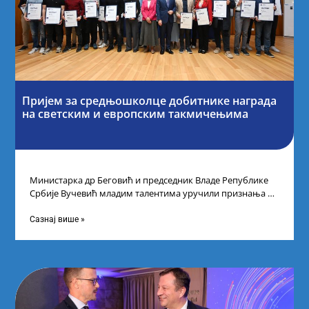
Пријем за средњошколце добитнике награда
на светским и европским такмичењима
Министарка др Беговић и председник Владе Републике
Србије Вучевић младим талентима уручили признања У
Палати Србија уприличен је пријем за
Сазнај више »