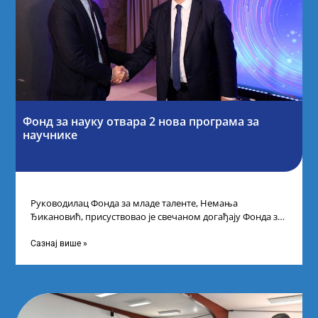
Фонд за науку отвара 2 нова програма за
научнике
Руководилац Фонда за младе таленте, Немања
Ђикановић, присуствовао је свечаном догађају Фонда за
науку Републике Србије у Дому омладине на
Сазнај више »