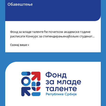
Обавештење
Фонд за младе таленте ће почетком академске године
расписати Конкурс за стипендирањенајбољих студената
другог и трећег степена студија на водећим
Сазнај више »