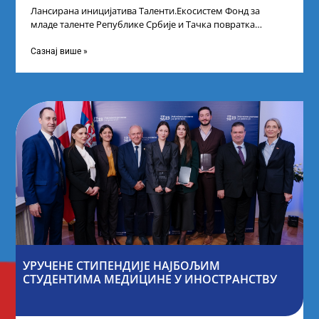
Лансирана иницијатива Таленти.Екосистем Фонд за
младе таленте Републике Србије и Тачка повратка
покренули су иницијативу Таленти.Екосистем. На
догађају су се
Сазнај више »
УРУЧЕНЕ СТИПЕНДИЈЕ НАЈБОЉИМ
СТУДЕНТИМА МЕДИЦИНЕ У ИНОСТРАНСТВУ