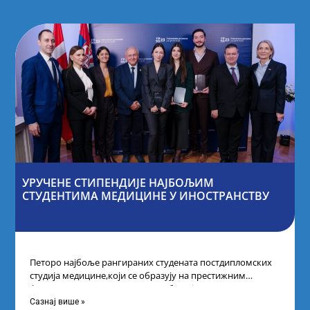
УРУЧЕНЕ СТИПЕНДИЈЕ НАЈБОЉИМ
СТУДЕНТИМА МЕДИЦИНЕ У ИНОСТРАНСТВУ
Петоро најбоље рангираних студената постдипломских
студија медицине,који се образују на престижним
факултетима у иностранству, добило је
додатнестипендије од по 10.000
Сазнај више »