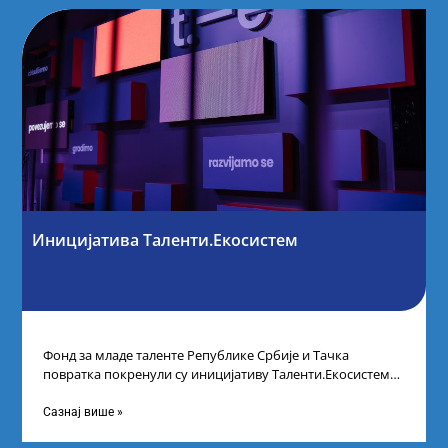
Иницијатива Таленти.Екосистем
Фонд за младе таленте Републике Србије и Тачка
повратка покренули су иницијативу Таленти.Екосистем.
На догађају су се окупили представници привреде,
Сазнај више »