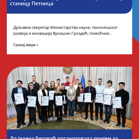
станицу Петница
Државни секретар Министарства науке, технолошког
развоја и иновација Вукашин Гроздић, помоћник
министра др Марина Соковић и представници Центра за
промоцију
Сазнај више »
Др Јелена Беговић организовала пријем за