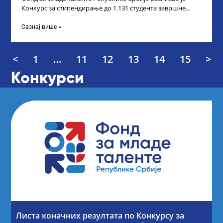
Конкурс за стипендирање до 1.131 студента завршне
године основних и интегрисаних академских
Сазнај више »
<
1
…
11
12
13
14
15
>
Конкурси
Листа коначних резултата по Конкурсу за