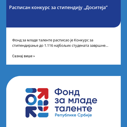
Расписан конкурс за стипендију „Доситеја“
Фонд за младе таленте расписао је Конкурс за
стипендирање до 1.116 најбољих студената завршне
године основних и интегрисаних академских студија
Сазнај више »