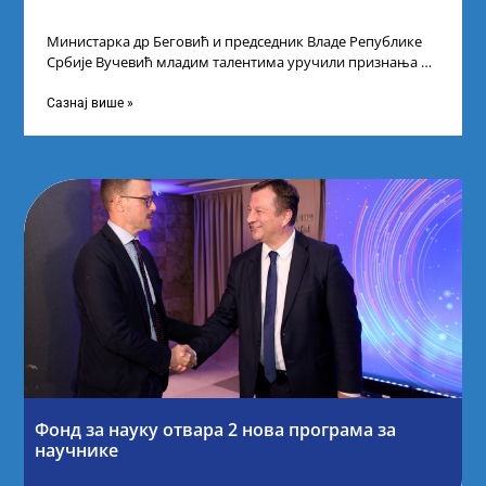
Министарка др Беговић и председник Владе Републике
Србије Вучевић младим талентима уручили признања У
Палати Србија уприличен је пријем за
Сазнај више »
Фонд за науку отвара 2 нова програма за
научнике