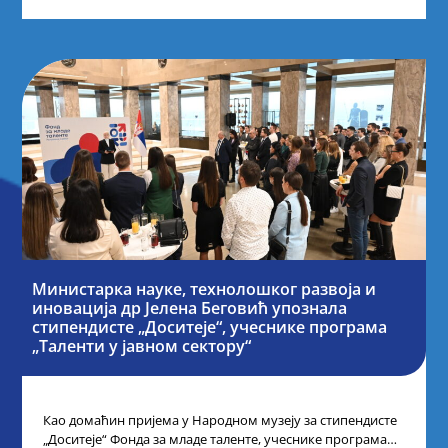
Министарка науке, технолошког развоја и
иновација др Јелена Беговић упознала
стипендисте „Доситеје“, учеснике програма
„Таленти у јавном сектору“
Као домаћин пријема у Народном музеју за стипендисте
„Доситеје“ Фонда за младе таленте, учеснике програма