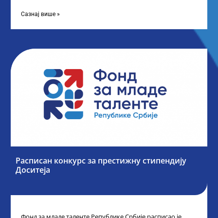
„Таленти у јавном сектору“, министарка
Сазнај више »
Расписан конкурс за престижну стипендију
Доситеја
Фонд за младе таленте Републике Србије расписао је