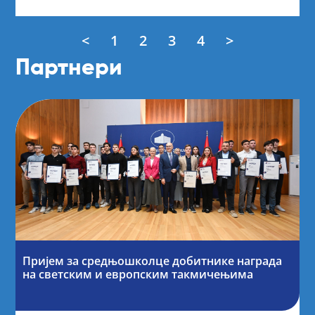
<
1
2
3
4
>
Партнери
Пријем за средњошколце добитнике награда
на светским и европским такмичењима