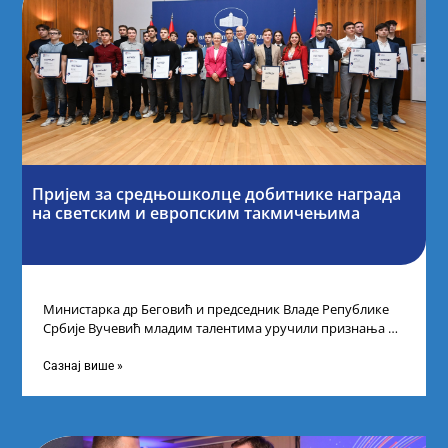
Пријем за средњошколце добитнике награда
на светским и европским такмичењима
Министарка др Беговић и председник Владе Републике
Србије Вучевић младим талентима уручили признања У
Палати Србија уприличен је пријем за
Сазнај више »