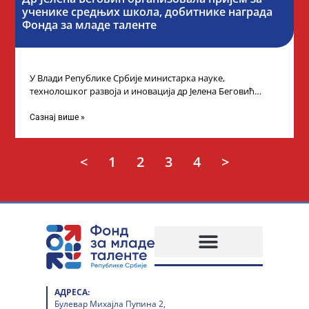
ученике средњих школа, добитнике награда
Фонда за младе таленте
У Влади Републике Србије министарка науке,
технолошког развоја и иновација др Јелена Беговић
организовала је пријем за ученике средњошколце који
Сазнај више »
<
1
2
3
4
>
АДРЕСА:
Булевар Михајла Пупина 2,