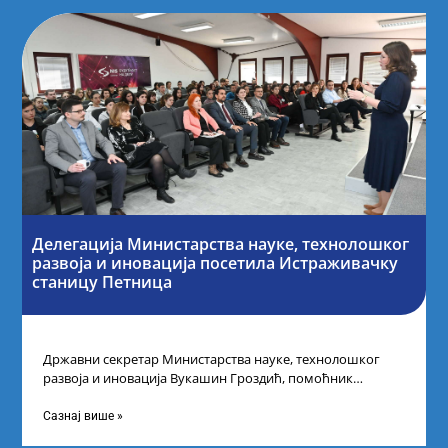
Делегација Министарства науке, технолошког
развоја и иновација посетила Истраживачку
станицу Петница
Државни секретар Министарства науке, технолошког
развоја и иновација Вукашин Гроздић, помоћник
министра др Марина Соковић и представници Центра за
промоцију
Сазнај више »