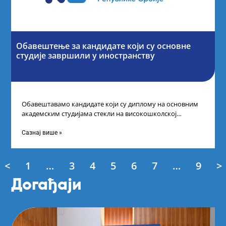
Обавештење за кандидате који су основне
студије завршили у иностранству
Обавештавамо кандидате који су диплому на основним
академским студијама стекли на високошколској
установи у иностранству да, како би успешно поднели
Сазнај више »
<
1
…
3
4
5
6
7
…
9
>
Догађаји