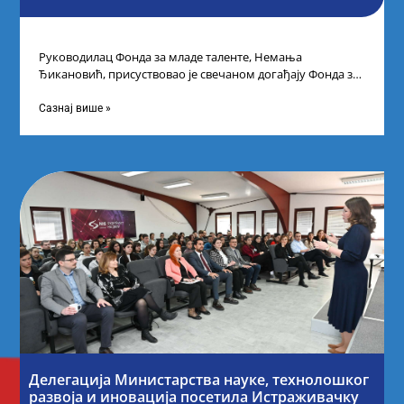
Руководилац Фонда за младе таленте, Немања
Ђикановић, присуствовао је свечаном догађају Фонда за
науку Републике Србије у Дому омладине на
Сазнај више »
Делегација Министарства науке, технолошког
развоја и иновација посетила Истраживачку