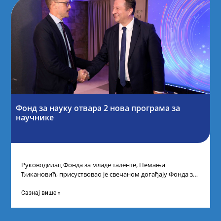
Фонд за науку отвара 2 нова програма за
научнике
Руководилац Фонда за младе таленте, Немања
Ђикановић, присуствовао је свечаном догађају Фонда за
науку Републике Србије у Дому омладине на
Сазнај више »