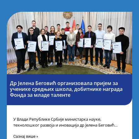
Др Јелена Беговић организовала пријем за
ученике средњих школа, добитнике награда
Фонда за младе таленте
У Влади Републике Србије министарка науке,
технолошког развоја и иновација др Јелена Беговић
организовала је пријем за ученике средњошколце који
Сазнај више »