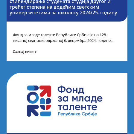
стипендирање студената студија другог и
трећег степена на водећим светским
универзитетима за школску 2024/25. годину
Фонд за младе таленте Републике Србије је на 128.
писаној седници, одржаној 6. децембра 2024. године,
усвојио Одлуку о Листи
Сазнај више »