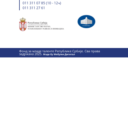
011 311 07 85 (10 - 12ч)
011 311 27 61
Фонд за младе таленте Републике Србије. Сва права
задржана 2025.
Маде бy Wебуми Дигитал