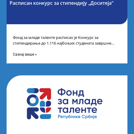
Расписан конкурс за стипендију „Доситеја“
Фонд за младе таленте расписао је Конкурс за
стипендирање до 1.116 најбољих студената завршне
године основних и интегрисаних академских студија
Сазнај више »