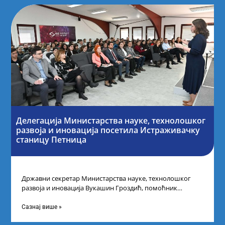
Делегација Министарства науке, технолошког
развоја и иновација посетила Истраживачку
станицу Петница
Државни секретар Министарства науке, технолошког
развоја и иновација Вукашин Гроздић, помоћник
министра др Марина Соковић и представници Центра за
промоцију
Сазнај више »