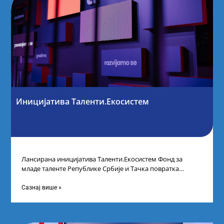
Иницијатива Таленти.Екосистем
Лансирана иницијатива Таленти.Екосистем Фонд за
младе таленте Републике Србије и Тачка повратка
покренули су иницијативу Таленти.Екосистем. На
догађају су се
Сазнај више »