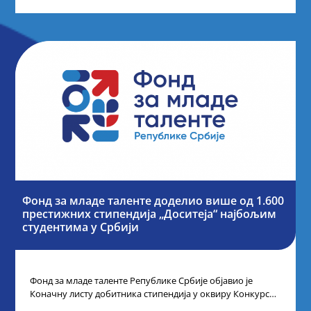
Фонд за младе таленте доделио више од 1.600
престижних стипендија „Доситеја“ најбољим
студентима у Србији
Фонд за младе таленте Републике Србије објавио је
Коначну листу добитника стипендија у оквиру Конкурса
за стипендирање најбољих студената завршне