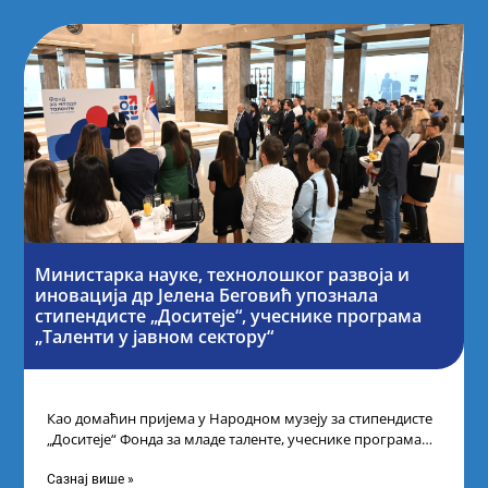
Министарка науке, технолошког развоја и
иновација др Јелена Беговић упознала
стипендисте „Доситеје“, учеснике програма
„Таленти у јавном сектору“
Као домаћин пријема у Народном музеју за стипендисте
„Доситеје“ Фонда за младе таленте, учеснике програма
„Таленти у јавном сектору“, министарка
Сазнај више »