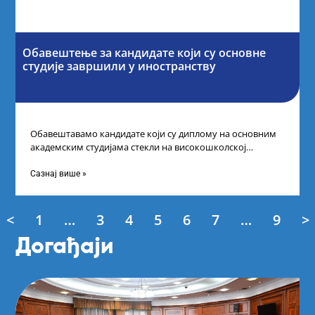
Обавештење за кандидате који су основне
студије завршили у иностранству
Обавештавамо кандидате који су диплому на основним
академским студијама стекли на високошколској
установи у иностранству да, како би успешно поднели
Сазнај више »
<
1
…
3
4
5
6
7
…
9
>
Догађаји