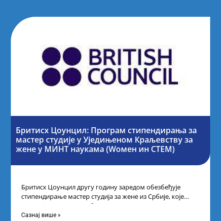
Бритисх Цоунцил: Програм стипендирања за
мастер студије у Уједињеном Краљевству за
жене у МИНТ наукама (Wомен ин СТЕМ)
Бритисх Цоунцил другу годину заредом обезбеђује
стипендирање мастер студија за жене из Србије, које
поседују диплому из области науке, технологије,
Сазнај више »