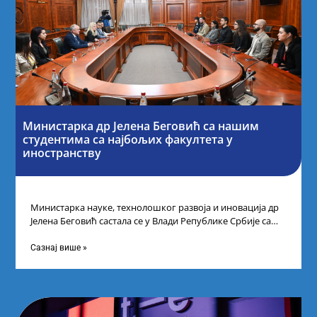
Министарка др Јелена Беговић са нашим
студентима са најбољих факултета у
иностранству
Министарка науке, технолошког развоја и иновација др
Јелена Беговић састала се у Влади Републике Србије са
најбољим студентима из Србије
Сазнај више »