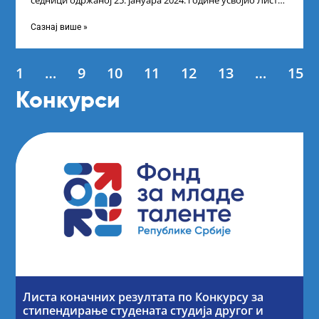
седници одржаној 25. јануара 2024. године усвојио Листу
коначних резултата по
Сазнај више »
1
…
9
10
11
12
13
…
15
Конкурси
Листа коначних резултата по Конкурсу за
стипендирање студената студија другог и