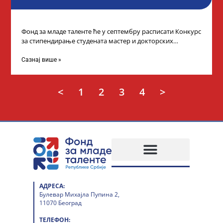
Фонд за младе таленте ће у септембру расписати Конкурс
за стипендирање студената мастер и докторских
академских студија у иностранству, на
Сазнај више »
<
1
2
3
4
>
АДРЕСА:
Булевар Михајла Пупина 2,
11070 Београд
ТЕЛЕФОН: