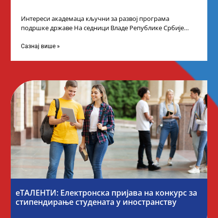
Интереси академаца кључни за развој програма
подршке државе На седници Владе Републике Србије
одлучено је да први пут у оквиру
Сазнај више »
еТАЛЕНТИ: Електронска пријава на конкурс за
стипендирање студената у иностранству