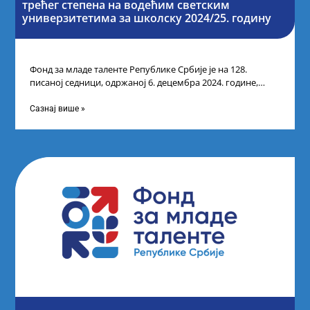
трећег степена на водећим светским
универзитетима за школску 2024/25. годину
Фонд за младе таленте Републике Србије је на 128.
писаној седници, одржаној 6. децембра 2024. године,
усвојио Одлуку о Листи
Сазнај више »