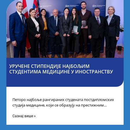
УРУЧЕНЕ СТИПЕНДИЈЕ НАЈБОЉИМ
СТУДЕНТИМА МЕДИЦИНЕ У ИНОСТРАНСТВУ
Петоро најбоље рангираних студената постдипломских
студија медицине, који се образују на престижним
факултетима у иностранству, добило је додатне
стипендије од
Сазнај више »