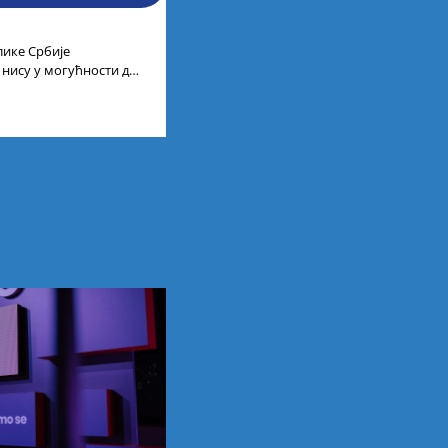
лике Србије
 нису у могућности да
 универзитетима и