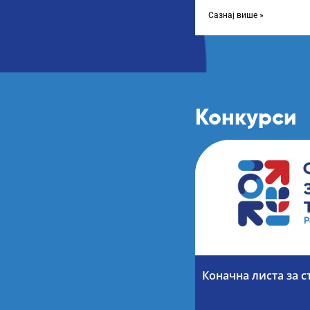
године, усвојио Одлуку
Сазнај више »
Конкурси
Коначна листа за с