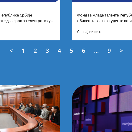
 Републике Србије
Фонд за младе таленте Репуб
те да је рок за електронску
обавештава све студенте који
типендију „Доситеја“,
услед тренутне ситуације на
Сазнај више »
<
1
2
3
4
5
6
…
9
>