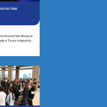
косистем
ти.Екосистем Фонд за
ије и Тачка повратка
ленти.Екосистем. На