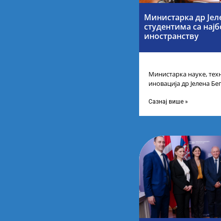
Министарка др Јел
студентима са нај
иностранству
Министарка науке, тех
иновација др Јелена Бег
Републике Србије са н
Сазнај више »