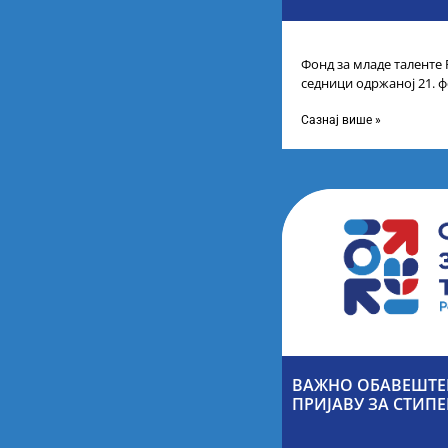
Фонд за младе таленте 
седници одржаној 21. ф
Листу коначних резулт
Сазнај више »
ВАЖНО ОБАВЕШТЕН
ПРИЈАВУ ЗА СТИПЕ