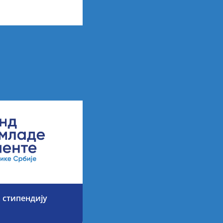
х резултата
 стипендију