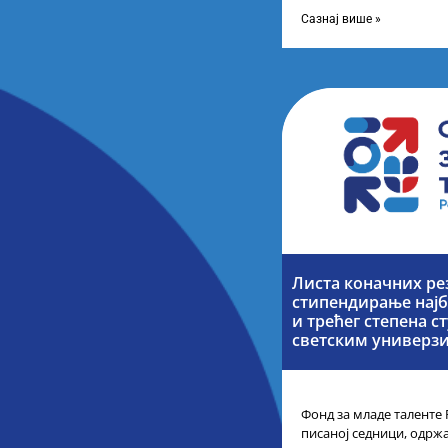
телевизије Србије, свак
каналу
Сазнај више »
Листа коначних ре
стипендирање најб
и трећег степена с
светским универз
Фонд за младе таленте 
писаној седници, одржа