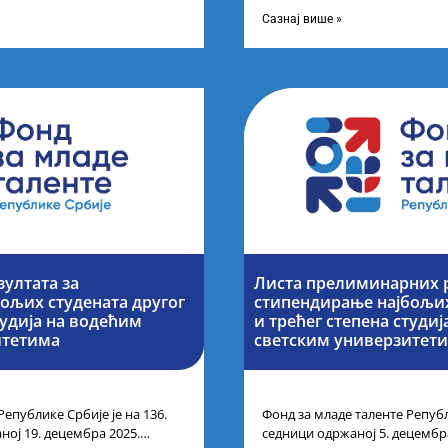
ог петка у 10 часова на
године основних и интегриса
Сазнај више »
зултата за
Листа прелиминарних р
ољих студената другог
стипендирање најбољих
тудија на водећим
и трећег степена студи
итетима
светским универзитет
Републике Србије је на 136.
Фонд за младе таленте Републ
ној 19. децембра 2025.
седници одржаној 5. децембр