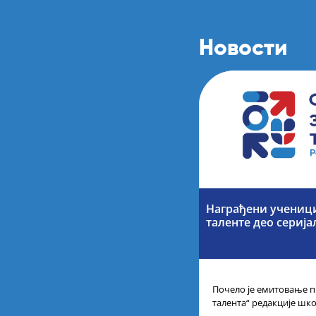
Новости
Награђени учениц
таленте део серија
Почело је емитовање п
талента“ редакције шк