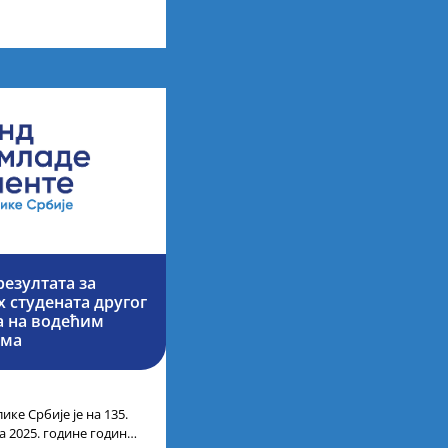
них академских студија
езултата за
 студената другог
ја на водећим
има
ике Србије је на 135.
а 2025. године године