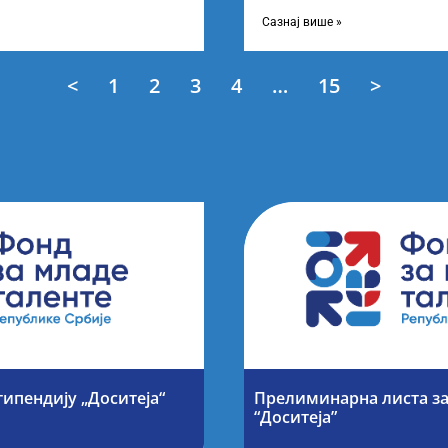
 о Листи
усвојио Листу прелиминарни
Сазнај више »
<
1
2
3
4
…
15
>
типендију „Доситеја“
Прелиминарна листа за
“Доситеја”