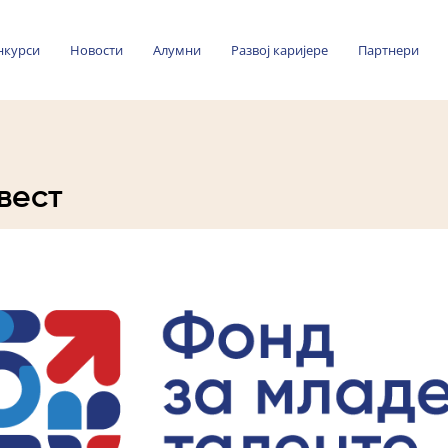
нкурси
Новости
Алумни
Развој каријере
Партнери
вест