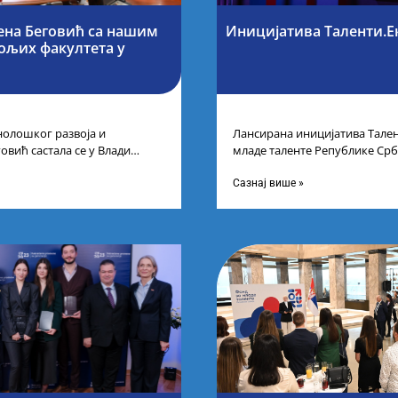
ена Беговић са нашим
Иницијатива Таленти.Е
бољих факултета у
нолошког развоја и
Лансирана иницијатива Тален
овић састала се у Влади
младе таленте Републике Срб
ајбољим студентима из Србије
покренули су иницијативу Та
догађају су се
Сазнај више »