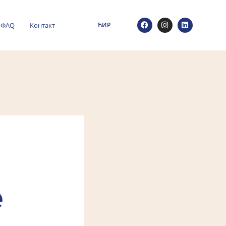
ФАQ
Контакт
ЋИР