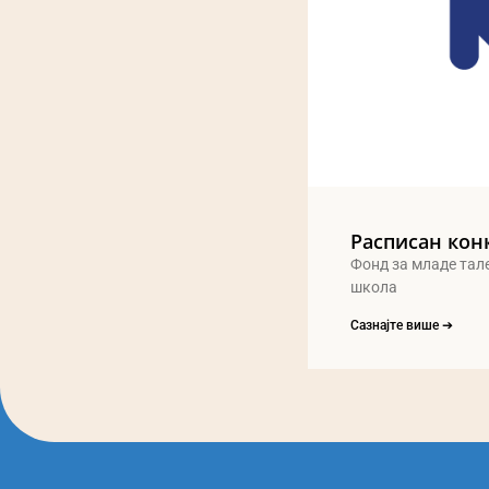
Расписан кон
Фонд за младе тал
школа
Сазнајте више ➔