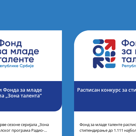
и Фонда за младе
Расписан конкурс за ст
ла „Зона талента“
рве сезоне серијала „Зона
Фонд за младе таленте распис
олског програма Радио-
стипендирање до 1.111 најбо