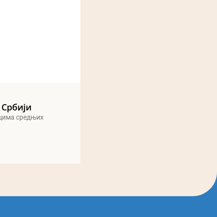
 Србији
ицима средњих