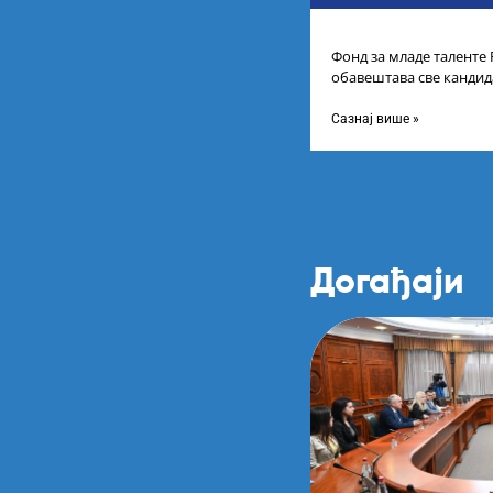
Фонд за младе таленте
обавештава све кандида
пријаву на Конкурс за с
Сазнај више »
Догађаји