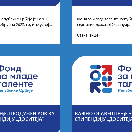
Републике Србије је на 130.
Фонд за младе таленте Републ
ебруара 2025. године усвојио
седници одржаној 24. јануара
ата по
Листу прелиминарних резулт
Сазнај више »
јЕ: ПРОДУЖЕН РОК ЗА
ВАЖНО ОБАВЕШТЕНјЕ З
НДИЈУ „ДОСИТЕЈА“
СТИПЕНДИЈУ „ДОСИТЕЈ