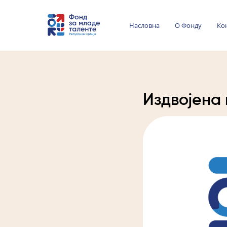
Насловна
О Фонду
Ко
Издвојена 