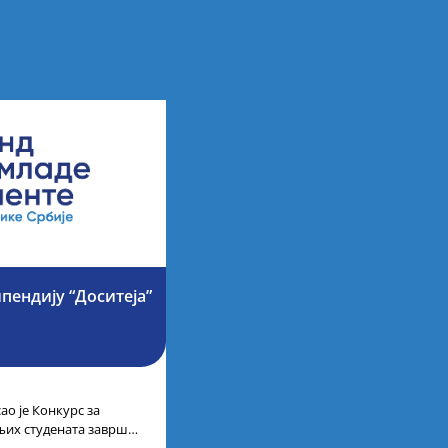
ипендију “Доситеја”
ао је Конкурс за
љих студената завршне