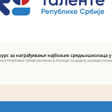
курс за награђивање најбољих средњошколаца у
енте Републике Србије расписао је Конкурс за доделу награда учен