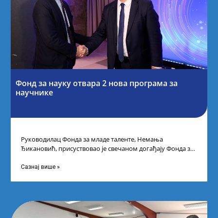
Фонд за науку отвара 2 нова програма за
научнике
Руководилац Фонда за младе таленте, Немања
Ђикановић, присуствовао је свечаном догађају Фонда за
науку Републике Србије у Дому омладине на
Сазнај више »