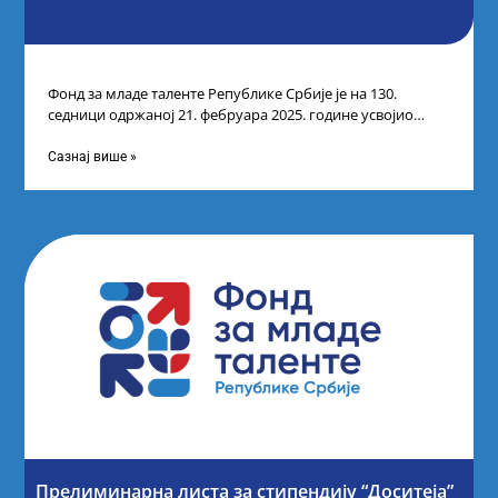
Фонд за младе таленте Републике Србије је на 130.
седници одржаној 21. фебруара 2025. године усвојио
Листу коначних резултата по
Сазнај више »
Прелиминарна листа за стипендију “Доситеја”