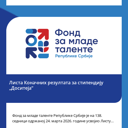
Листа Коначних резултата за стипендију
„Доситеја“
Фонд за младе таленте Републике Србије је на 138.
седници одржаној 24. марта 2026. године усвојио Листу
коначних резултата по