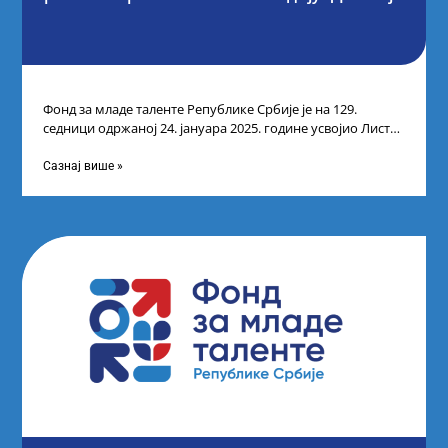
Фонд за младе таленте Републике Србије је на 129.
седници одржаној 24. јануара 2025. године усвојио Листу
прелиминарних резултата кандидата
Сазнај више »