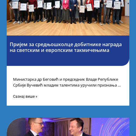
Пријем за средњошколце добитнике награда
на светским и европским такмичењима
Министарка др Беговић и председник Владе Републике
Србије Вучевић младим талентима уручили признања У
Палати Србија уприличен је пријем за
Сазнај више »