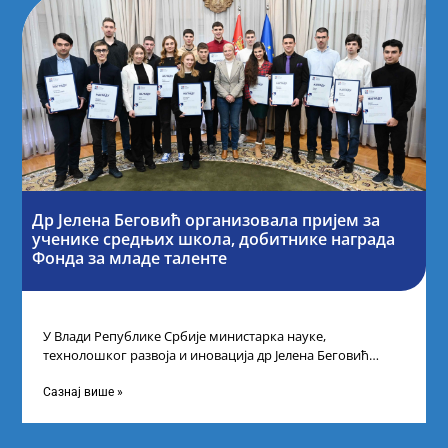
Др Јелена Беговић организовала пријем за
ученике средњих школа, добитнике награда
Фонда за младе таленте
У Влади Републике Србије министарка науке,
технолошког развоја и иновација др Јелена Беговић
организовала је пријем за ученике средњошколце који
Сазнај више »