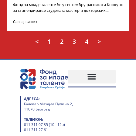
Фонд за младе таленте ће у септембру расписати Конкурс
за стипендирање студената мастер и докторских
академских студија у иностранству, на
Сазнај више »
<
1
2
3
4
>
АДРЕСА:
Булевар Михајла Пупина 2,
11070 Београд
ТЕЛЕФОН:
011 311 07 85 (10 - 12ч)
011 311 27 61