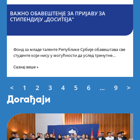
ВАЖНО ОБАВЕШТЕНјЕ ЗА ПРИЈАВУ ЗА
СТИПЕНДИЈУ „ДОСИТЕЈА“
Фонд за младе таленте Републике Србије обавештава све
студенте који нису у могућности да услед тренутне
ситуације на универзитетима и
Сазнај више »
<
1
2
3
4
5
6
…
9
>
Догађаји