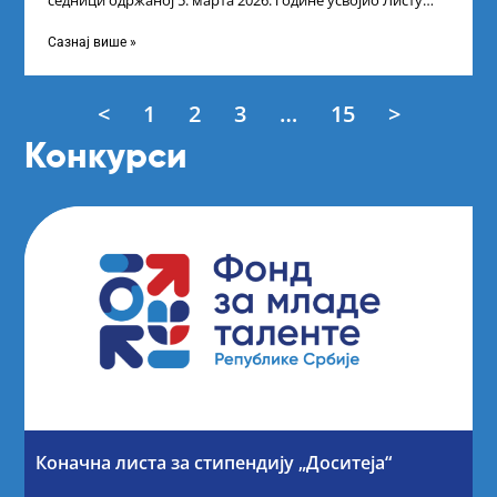
седници одржаној 5. марта 2026. године усвојио Листу
прелиминарних резултата кандидата
Сазнај више »
<
1
2
3
…
15
>
Конкурси
Коначна листа за стипендију „Доситеја“