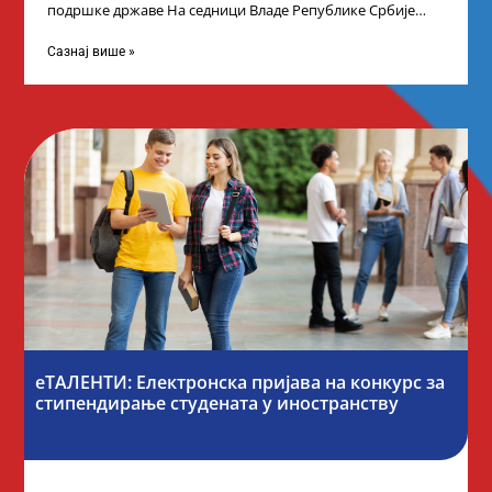
подршке државе На седници Владе Републике Србије
одлучено је да први пут у оквиру
Сазнај више »
еТАЛЕНТИ: Електронска пријава на конкурс за
стипендирање студената у иностранству