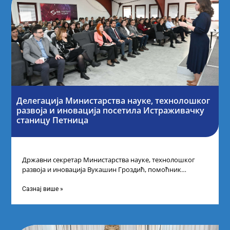
Делегација Министарства науке, технолошког
развоја и иновација посетила Истраживачку
станицу Петница
Државни секретар Министарства науке, технолошког
развоја и иновација Вукашин Гроздић, помоћник
министра др Марина Соковић и представници Центра за
промоцију
Сазнај више »