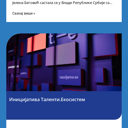
Јелена Беговић састала се у Влади Републике Србије са
најбољим студентима из Србије
Сазнај више »
Иницијатива Таленти.Екосистем