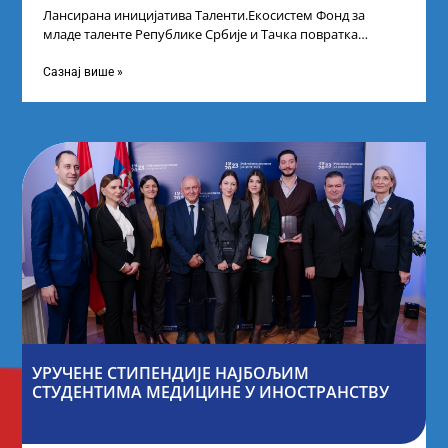
Лансирана иницијатива Таленти.Екосистем Фонд за
младе таленте Републике Србије и Тачка повратка
покренули су иницијативу Таленти.Екосистем. На
догађају су се
Сазнај више »
УРУЧЕНЕ СТИПЕНДИЈЕ НАЈБОЉИМ
СТУДЕНТИМА МЕДИЦИНЕ У ИНОСТРАНСТВУ