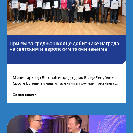
Пријем за средњошколце добитнике награда
на светским и европским такмичењима
Министарка др Беговић и председник Владе Републике
Србије Вучевић младим талентима уручили признања У
Палати Србија уприличен је пријем за
Сазнај више »