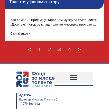
„Таленти у јавном сектору“
Као домаћин пријема у Народном музеју за стипендисте
„Доситеје“ Фонда за младе таленте, учеснике програма
„Таленти у јавном сектору“, министарка
Сазнај више »
<
1
2
3
4
>
АДРЕСА:
Булевар Михајла Пупина 2,
11070 Београд