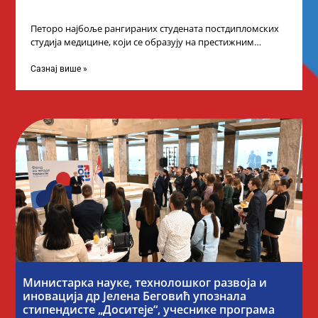
Петоро најбоље рангираних студената постдипломских
студија медицине, који се образују на престижним
факултетима у иностранству, добило је додатне
стипендије од
Сазнај више »
Министарка науке, технолошког развоја и
иновација др Јелена Беговић упознала
стипендисте „Доситеје“, учеснике програма