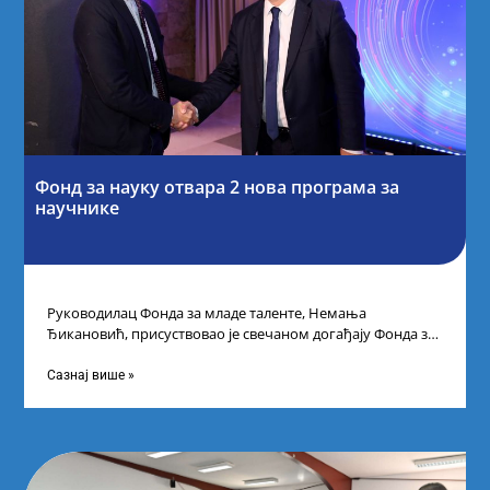
Фонд за науку отвара 2 нова програма за
научнике
Руководилац Фонда за младе таленте, Немања
Ђикановић, присуствовао је свечаном догађају Фонда за
науку Републике Србије у Дому омладине на
Сазнај више »