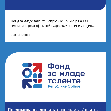
Фонд за младе таленте Републике Србије је на 130.
седници одржаној 21. фебруара 2025. године усвојио
Листу коначних резултата по
Сазнај више »
Прелиминарна листа за стипендију “Доситеја”