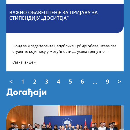
ВАЖНО ОБАВЕШТЕНјЕ ЗА ПРИЈАВУ ЗА
СТИПЕНДИЈУ „ДОСИТЕЈА“
Фонд за младе таленте Републике Србије обавештава све
студенте који нису у могућности да услед тренутне
ситуације на универзитетима и
Сазнај више »
<
1
2
3
4
5
6
…
9
>
Догађаји