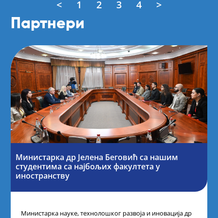
<
1
2
3
4
>
Партнери
Министарка др Јелена Беговић са нашим
студентима са најбољих факултета у
иностранству
Министарка науке, технолошког развоја и иновација др