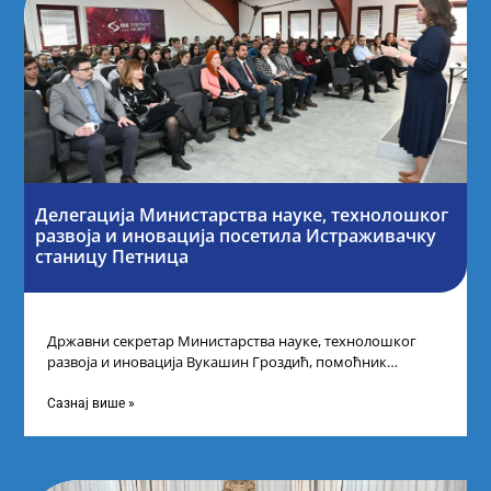
Делегација Министарства науке, технолошког
развоја и иновација посетила Истраживачку
станицу Петница
Државни секретар Министарства науке, технолошког
развоја и иновација Вукашин Гроздић, помоћник
министра др Марина Соковић и представници Центра за
промоцију
Сазнај више »