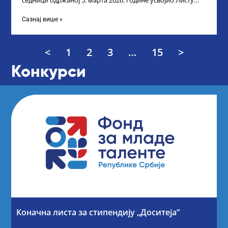
седници одржаној 5. марта 2026. године усвојио Листу
прелиминарних резултата кандидата
Сазнај више »
<
1
2
3
…
15
>
Конкурси
Коначна листа за стипендију „Доситеја“