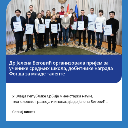
Др Јелена Беговић организовала пријем за
ученике средњих школа, добитнике награда
Фонда за младе таленте
У Влади Републике Србије министарка науке,
технолошког развоја и иновација др Јелена Беговић
организовала је пријем за ученике средњошколце који
Сазнај више »