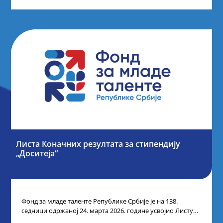
Листа Коначних резултата за стипендију
„Доситеја“
Фонд за младе таленте Републике Србије је на 138.
седници одржаној 24. марта 2026. године усвојио Листу
коначних резултата по