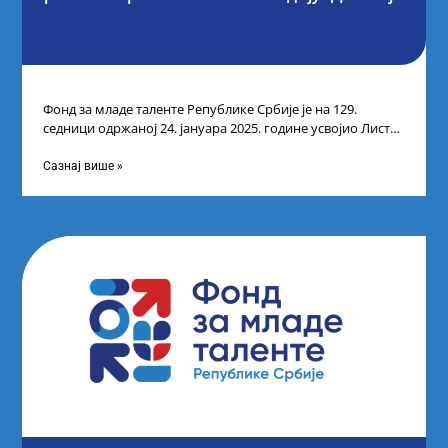
Фонд за младе таленте Републике Србије је на 129.
седници одржаној 24. јануара 2025. године усвојио Листу
прелиминарних резултата кандидата
Сазнај више »