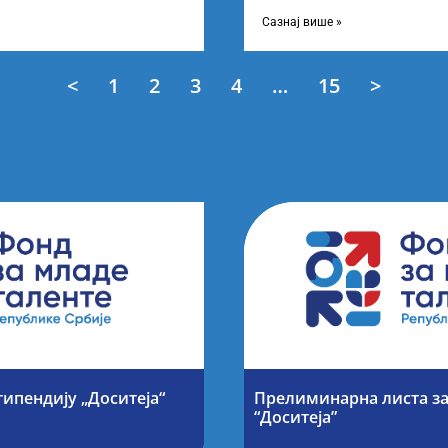
 о Листи
усвојио Листу прелиминарни
Сазнај више »
<
1
2
3
4
…
15
>
типендију „Доситеја“
Прелиминарна листа за
“Доситеја”