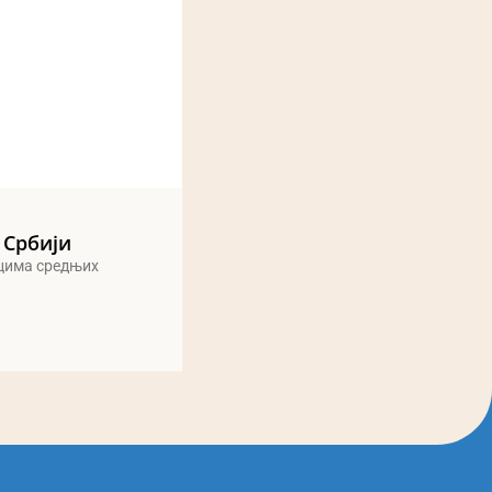
 Србији
ицима средњих