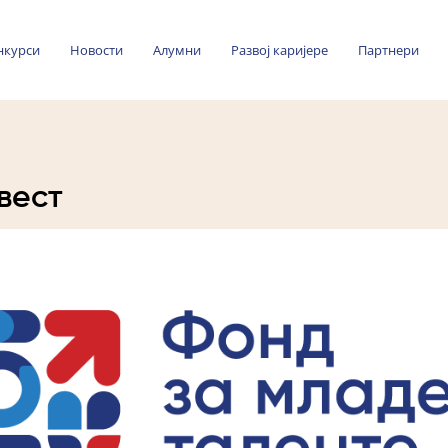
нкурси
Новости
Алумни
Развој каријере
Партнери
вест