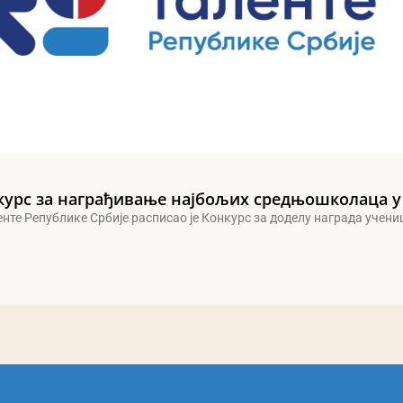
курс за награђивање најбољих средњошколаца у
енте Републике Србије расписао је Конкурс за доделу награда учен