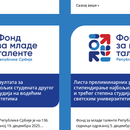
ог петка у 10 часова на
године основних и интегриса
Сазнај више »
зултата за
Листа прелиминарних р
ољих студената другог
стипендирање најбољих
тудија на водећим
и трећег степена студи
итетима
светским универзитет
Републике Србије је на 136.
Фонд за младе таленте Републ
ној 19. децембра 2025.
седници одржаној 5. децембр