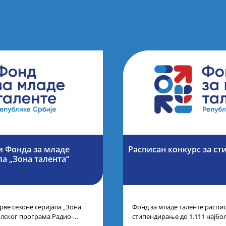
и Фонда за младе
Расписан конкурс за ст
ла „Зона талента“
рве сезоне серијала „Зона
Фонд за младе таленте распис
олског програма Радио-
стипендирање до 1.111 најбо