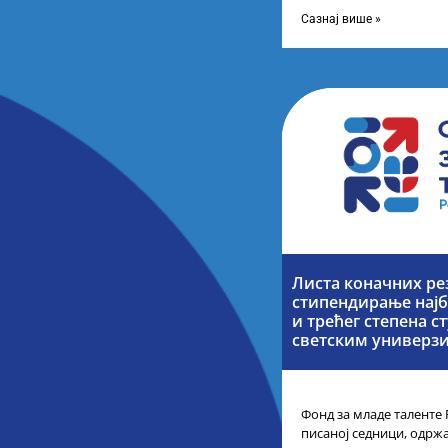
телевизије Србије, свак
каналу
Сазнај више »
Листа коначних ре
стипендирање најб
и трећег степена с
светским универз
Фонд за младе таленте 
писаној седници, одржа