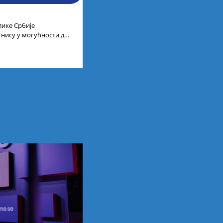
лике Србије
 нису у могућности да
 универзитетима и