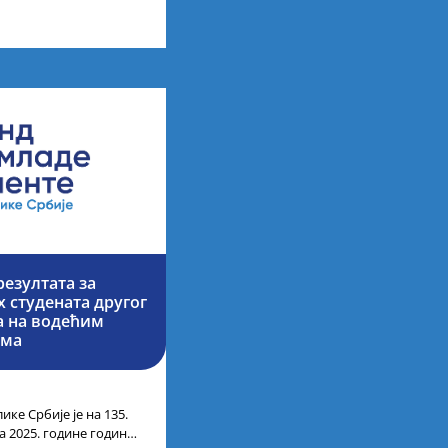
них академских студија
езултата за
 студената другог
ја на водећим
има
ике Србије је на 135.
а 2025. године године