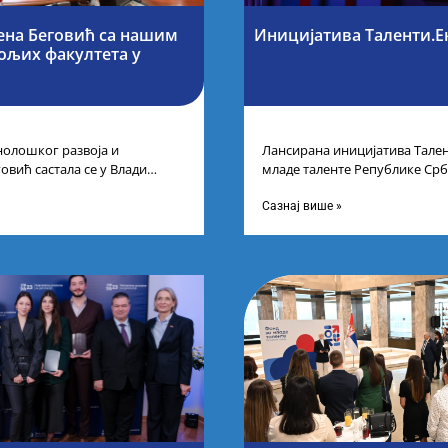
ена Беговић са нашим
Иницијатива Таленти.Е
бољих факултета у
нолошког развоја и
Лансирана иницијатива Тален
овић састала се у Влади
младе таленте Републике Срб
ајбољим студентима из Србије
покренули су иницијативу Та
догађају су се
Сазнај више »