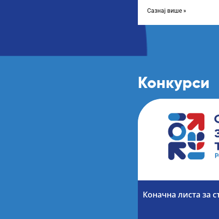
године, усвојио Одлуку
Сазнај више »
Конкурси
Коначна листа за с