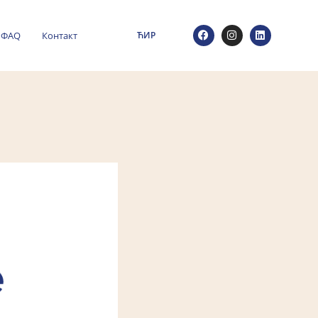
ФАQ
Контакт
ЋИР