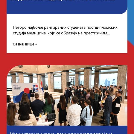
Петоро најбоље рангираних студената постдипломских
студија медицине, који се образују на престижним
факултетима у иностранству, добило је додатне
стипендије од
Сазнај више »