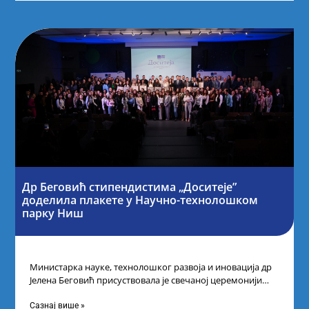
Др Беговић стипендистима „Доситеје”
доделила плакете у Научно-технолошком
парку Ниш
Министарка науке, технолошког развоја и иновација др
Јелена Беговић присуствовала је свечаној церемонији
доделе плакета овогодишњим добитницима стипендије
„Доситеја” Фонда
Сазнај више »