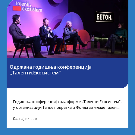
Одржана годишња конференција
,,Таленти.Екосистем”
Годишња конференција платформе ,,Таленти.Екосистем”,
у организацији Тачке повратка и Фонда за младе таленте
Републике Србије, одржана је у Београду. Овом
Сазнај више »