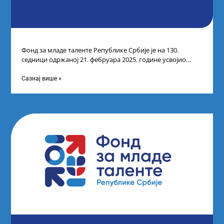
Фонд за младе таленте Републике Србије је на 130.
седници одржаној 21. фебруара 2025. године усвојио
Листу коначних резултата по
Сазнај више »