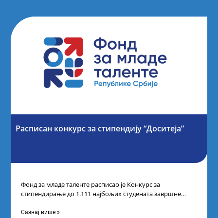
Расписан конкурс за стипендију “Доситеја”
Фонд за младе таленте расписао је Конкурс за
стипендирање до 1.111 најбољих студената завршне
године основних и интегрисаних академских студија
Сазнај више »