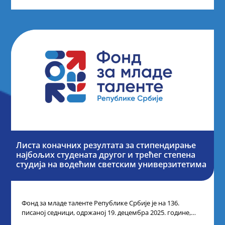
Листа коначних резултата за стипендирање
најбољих студената другог и трећег степена
студија на водећим светским универзитетима
Фонд за младе таленте Републике Србије је на 136.
писаној седници, одржаној 19. децембра 2025. године,
усвојио Одлуку о Листи