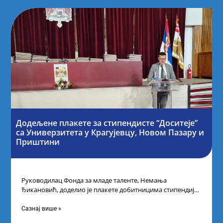
Додељене плакете за стипендисте “Доситеје”
са Универзитета у Крагујевцу, Новом Пазару и
Приштини
Руководилац Фонда за младе таленте, Немања
Ђикановић, доделио је плакете добитницима стипендије
„Доситеја” за школску 2023/24. годину у Градској кући
Сазнај више »