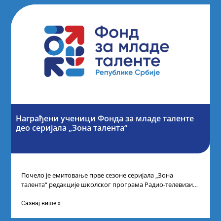
Награђени ученици Фонда за младе таленте
део серијала „Зона талента“
Почело је емитовање прве сезоне серијала „Зона
талента“ редакције школског програма Радио-телевизије
Србије, сваког петка у 10 часова на каналу
Сазнај више »