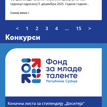
седници одржаној 5. децембра 2025. године године
усвојио Листу прелиминарних резултата
Сазнај више »
<
1
2
3
4
…
15
>
Конкурси
Коначна листа за стипендију „Доситеја“