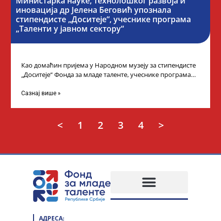
Министарка науке, технолошког развоја и
иновација др Јелена Беговић упознала
стипендисте „Доситеје“, учеснике програма
„Таленти у јавном сектору“
Као домаћин пријема у Народном музеју за стипендисте
„Доситеје“ Фонда за младе таленте, учеснике програма
„Таленти у јавном сектору“, министарка
Сазнај више »
<
1
2
3
4
>
АДРЕСА: