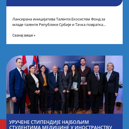
Лансирана иницијатива Таленти.Екосистем Фонд за
младе таленте Републике Србије и Тачка повратка
покренули су иницијативу Таленти.Екосистем. На
догађају су се
Сазнај више »
УРУЧЕНЕ СТИПЕНДИЈЕ НАЈБОЉИМ
СТУДЕНТИМА МЕДИЦИНЕ У ИНОСТРАНСТВУ