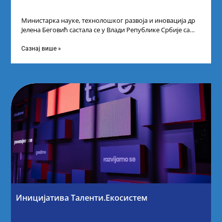
Министарка науке, технолошког развоја и иновација др
Јелена Беговић састала се у Влади Републике Србије са
најбољим студентима из Србије
Сазнај више »
Иницијатива Таленти.Екосистем