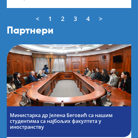
<
1
2
3
4
>
Партнери
Министарка др Јелена Беговић са нашим
студентима са најбољих факултета у
иностранству