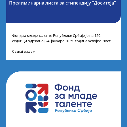
Прелиминарна листа за стипендију “Доситеја”
Фонд за младе таленте Републике Србије је на 129.
седници одржаној 24. јануара 2025. године усвојио Листу
прелиминарних резултата кандидата
Сазнај више »