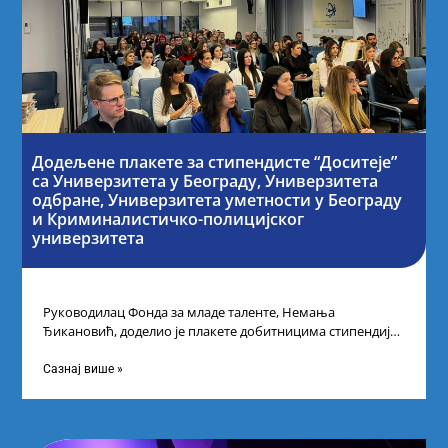
Додељене плакете за стипендисте “Доситеје”
са Универзитета у Београду, Универзитета
одбране, Универзитета уметности у Београду
и Криминалистичко-полицијског
универзитета
Руководилац Фонда за младе таленте, Немања
Ђикановић, доделио је плакете добитницима стипендије
„Доситеја” за школску 2023/24. годину у Научно-
технолошком парку
Сазнај више »