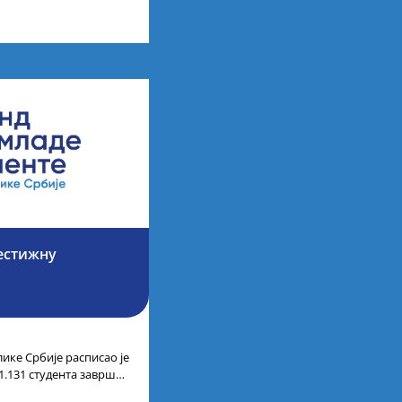
у иностранству, добило
.000
рестижну
ике Србије расписао је
1.131 студента завршне
аних академских