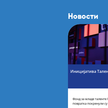
Новости
Иницијатива Тале
Фонд за младе таленте 
повратка покренули су