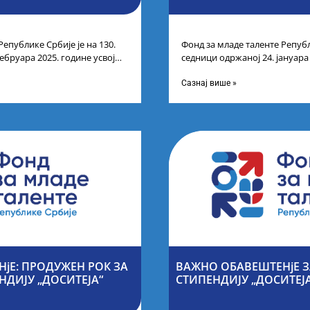
Републике Србије је на 130.
Фонд за младе таленте Републ
ебруара 2025. године усвојио
седници одржаној 24. јануара
ата по
Листу прелиминарних резулт
Сазнај више »
јЕ: ПРОДУЖЕН РОК ЗА
ВАЖНО ОБАВЕШТЕНјЕ З
НДИЈУ „ДОСИТЕЈА“
СТИПЕНДИЈУ „ДОСИТЕЈ