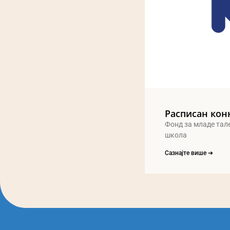
Расписан кон
Фонд за младе тал
школа
Сазнајте више ➔