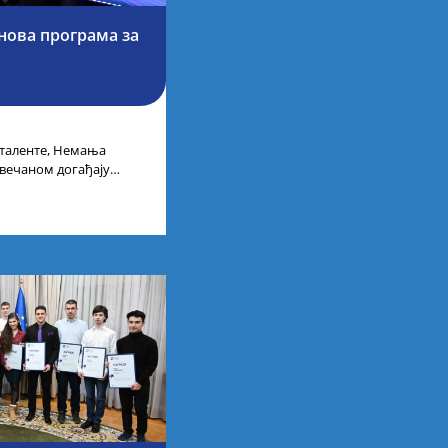
 нова програма за
 таленте, Немања
свечаном догађају
бије у Дому омладине