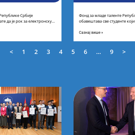
 Републике Србије
Фонд за младе таленте Репуб
те да је рок за електронску
обавештава све студенте који
типендију „Доситеја“,
услед тренутне ситуације на
Сазнај више »
<
1
2
3
4
5
6
…
9
>