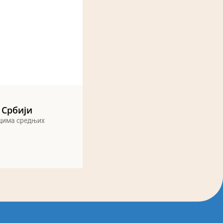
 Србији
ицима средњих