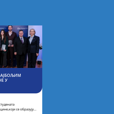
 НАЈБОЉИМ
Е У
студената
цине,који се образују