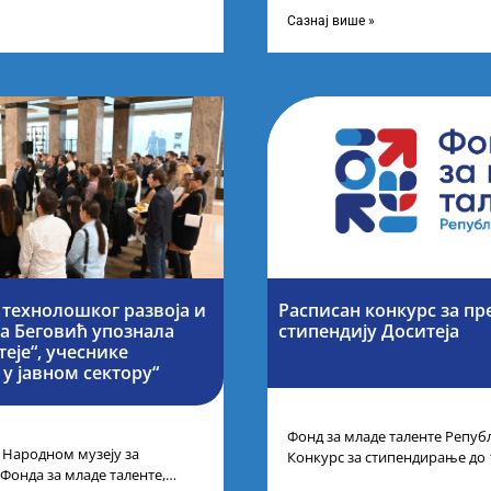
догађају су се окупили
на престижним факултетима 
,
је додатнестипендије од по 10
Сазнај више »
 технолошког развоја и
Расписан конкурс за п
на Беговић упознала
стипендију Доситеја
еје“, учеснике
у јавном сектору“
Фонд за младе таленте Републ
 Народном музеју за
Конкурс за стипендирање до 
 Фонда за младе таленте,
године основних и интегрис