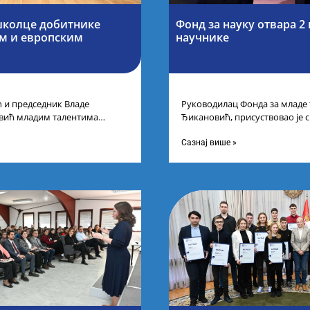
школце добитнике
Фонд за науку отвара 2
им и европским
научнике
 и председник Владе
Руководилац Фонда за младе
евић младим талентима
Ђикановић, присуствовао је 
лати Србија уприличен је
Фонда за науку Републике Ср
на
Сазнај више »