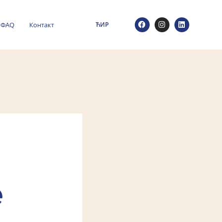
ФАQ
Контакт
ЋИР