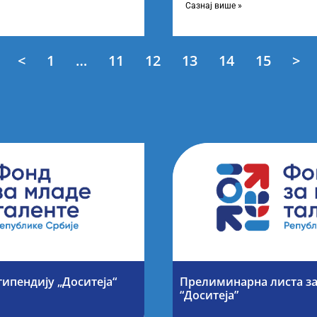
енти у јавном сектору“,
Сазнај више »
<
1
…
11
12
13
14
15
>
типендију „Доситеја“
Прелиминарна листа за
“Доситеја”