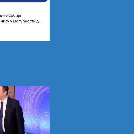
лике Србије
 нису у могућности да
 универзитетима и