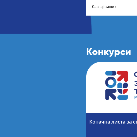
учеснике програма „Тал
министарка
Сазнај више »
Конкурси
Коначна листа за с