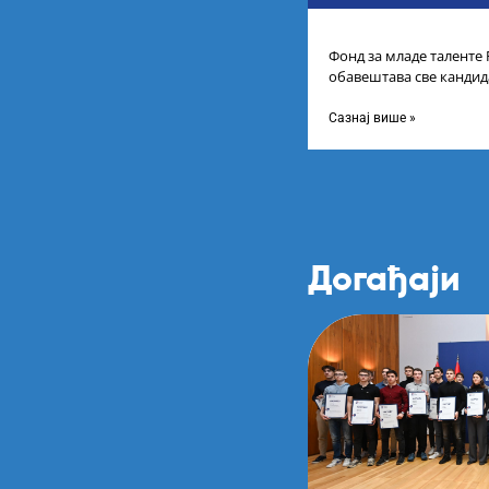
Фонд за младе таленте
обавештава све кандида
пријаву на Конкурс за с
Сазнај више »
Догађаји