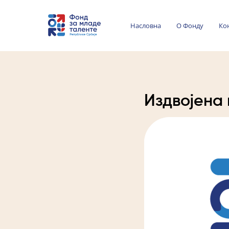
Насловна
О Фонду
Ко
Издвојена 