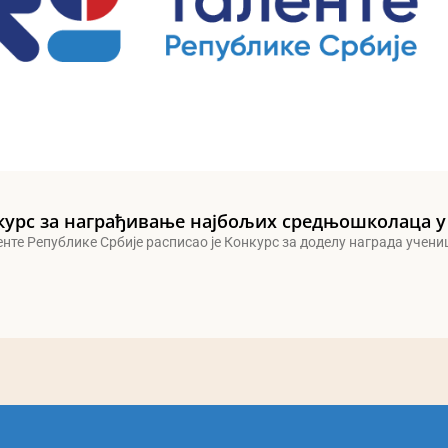
курс за награђивање најбољих средњошколаца у
енте Републике Србије расписао је Конкурс за доделу награда учен