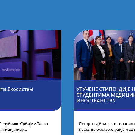
нти.Екосистем
УРУЧЕНЕ СТИПЕНДИЈЕ
СТУДЕНТИМА МЕДИЦИН
ИНОСТРАНСТВУ
Републике Србије и Тачка
Петоро најбоље рангираних 
 иницијативу
постдипломских студија меди