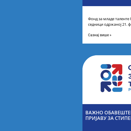
Фонд за младе таленте 
седници одржаној 21. ф
Листу коначних резулт
Сазнај више »
ВАЖНО ОБАВЕШТЕН
ПРИЈАВУ ЗА СТИПЕ