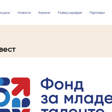
нкурси
Новости
Алумни
Развој каријере
Партнери
вест