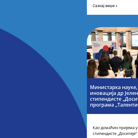
Таленти.Екосистем. На 
представници привреде
Сазнај више »
Министарка науке,
иновација др Јеле
стипендисте „Досит
програма „Таленти 
Као домаћин пријема у
стипендисте „Доситеје“