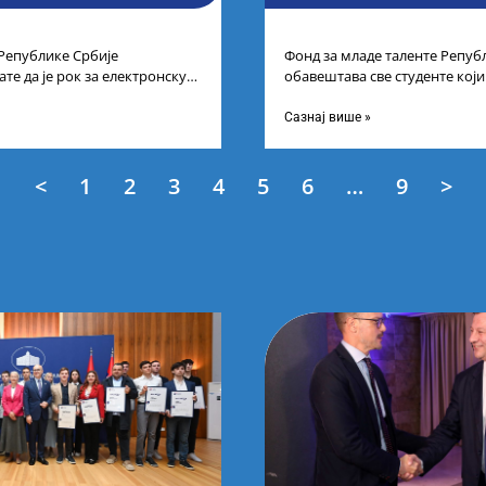
 Републике Србије
Фонд за младе таленте Репуб
те да је рок за електронску
обавештава све студенте који
типендију „Доситеја“,
услед тренутне ситуације на
Сазнај више »
<
1
2
3
4
5
6
…
9
>