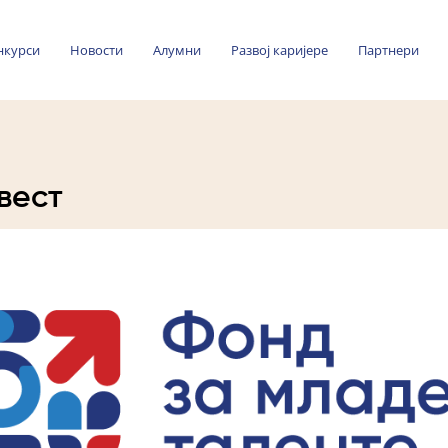
нкурси
Новости
Алумни
Развој каријере
Партнери
вест