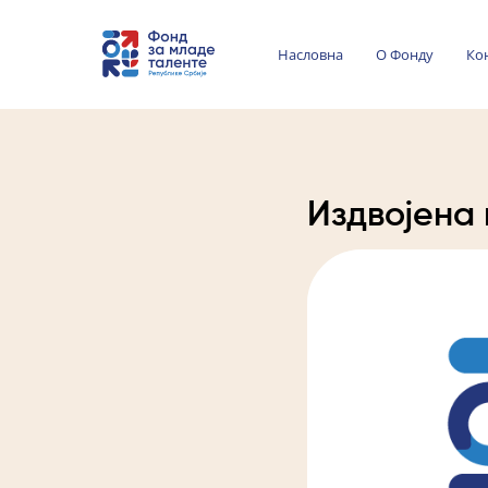
Насловна
О Фонду
Ко
Издвојена 