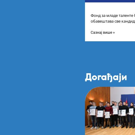
Фонд за младе таленте
обавештава све кандида
пријаву на Конкурс за с
Сазнај више »
Догађаји