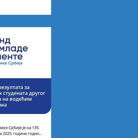
них академских студија
езултата за
 студената другог
ја на водећим
има
ике Србије је на 135.
а 2025. године године