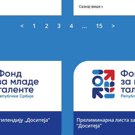
 о Листи
усвојио Листу прелиминарни
Сазнај више »
<
1
2
3
4
…
15
>
типендију „Доситеја“
Прелиминарна листа за
“Доситеја”