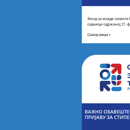
Фонд за младе таленте 
седници одржаној 21. ф
Листу коначних резулт
Сазнај више »
ВАЖНО ОБАВЕШТЕН
ПРИЈАВУ ЗА СТИПЕ