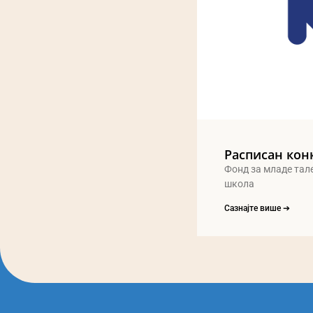
Расписан кон
Фонд за младе тал
школа
Сазнајте више ➔