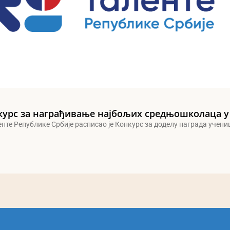
курс за награђивање најбољих средњошколаца у
енте Републике Србије расписао је Конкурс за доделу награда учен