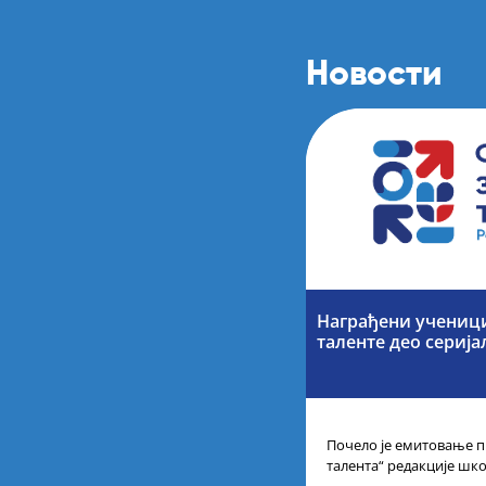
Новости
Награђени учениц
таленте део серија
Почело је емитовање п
талента“ редакције шк