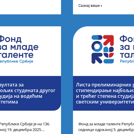
ог петка у 10 часова на
године основних и интегриса
Сазнај више »
зултата за
Листа прелиминарних р
ољих студената другог
стипендирање најбољих
тудија на водећим
и трећег степена студи
итетима
светским универзитет
Републике Србије је на 136.
Фонд за младе таленте Републ
ној 19. децембра 2025.
седници одржаној 5. децембр