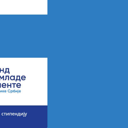
х резултата
 стипендију