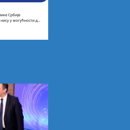
лике Србије
 нису у могућности да
 универзитетима и