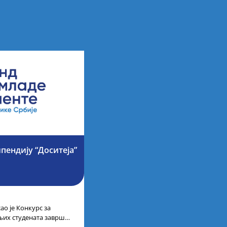
ипендију “Доситеја”
ао је Конкурс за
љих студената завршне