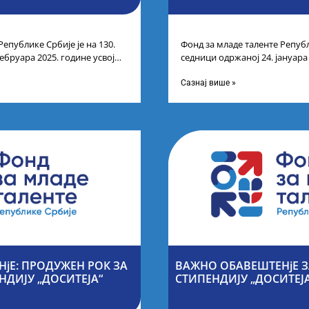
Републике Србије је на 130.
Фонд за младе таленте Републ
ебруара 2025. године усвојио
седници одржаној 24. јануара
ата по
Листу прелиминарних резулт
Сазнај више »
јЕ: ПРОДУЖЕН РОК ЗА
ВАЖНО ОБАВЕШТЕНјЕ З
НДИЈУ „ДОСИТЕЈА“
СТИПЕНДИЈУ „ДОСИТЕЈ