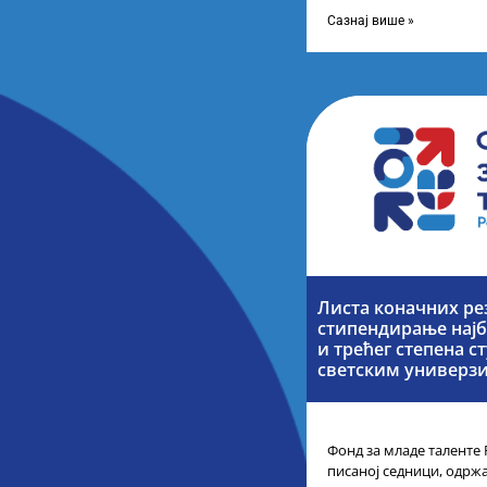
телевизије Србије, свак
каналу
Сазнај више »
Листа коначних ре
стипендирање најб
и трећег степена с
светским универз
Фонд за младе таленте 
писаној седници, одржа