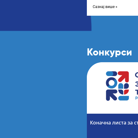
године, усвојио Одлуку
Сазнај више »
Конкурси
Коначна листа за с