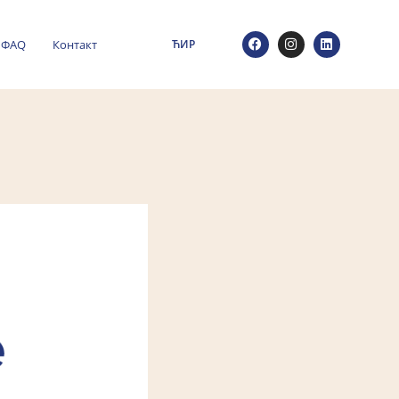
ФАQ
Контакт
ЋИР