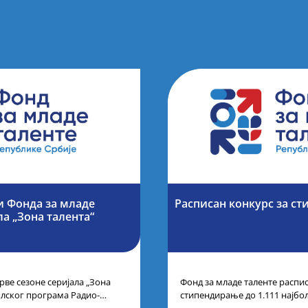
и Фонда за младе
Расписан конкурс за ст
ла „Зона талента“
рве сезоне серијала „Зона
Фонд за младе таленте распис
олског програма Радио-
стипендирање до 1.111 најбо