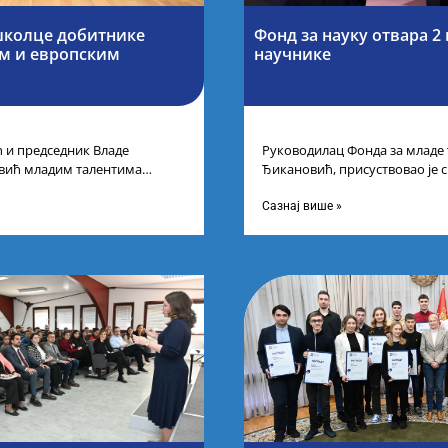
школце добитнике
Фонд за науку отвара 2
им и европским
научнике
 и председник Владе
Руководилац Фонда за младе
евић младим талентима
Ђикановић, присуствовао је 
лати Србија уприличен је
Фонда за науку Републике Ср
на
Сазнај више »