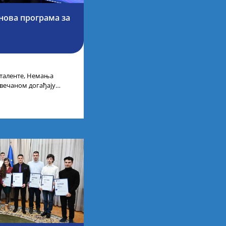
 нова програма за
 таленте, Немања
свечаном догађају
бије у Дому омладине