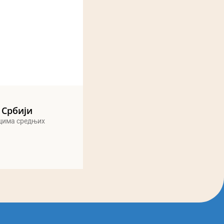
 Србији
ицима средњих