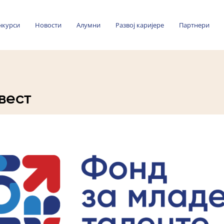
нкурси
Новости
Алумни
Развој каријере
Партнери
вест