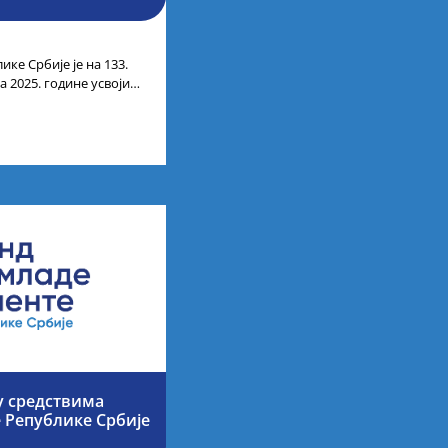
ике Србије је на 133.
 2025. године усвојио
ата по
у средствима
е Републике Србије