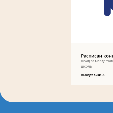
Расписан кон
Фонд за младе тал
школа
Сазнајте више ➔