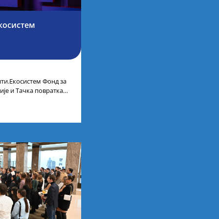
косистем
ти.Екосистем Фонд за
ије и Тачка повратка
ленти.Екосистем. На