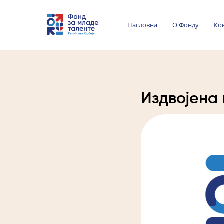
Насловна
О Фонду
Ко
Издвојена 