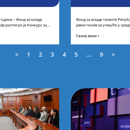
 године – Фонд за младе
Фонд за младе таленте Републ
је расписао је Конкурс за
Јавни позив за учешће у сре
цима средњих
таленте Републике Србије
Сазнај више »
<
1
2
3
4
5
…
9
>