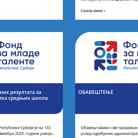
 резултата
другог и трећег степена студ
Сазнај више »
их резултата за
ОБАВЕШТЕЊЕ
ика средњих школа
Републике Србије је на 133.
Обавештавамо све пријављене
вембра 2025. године усвојио
услед одређених администра