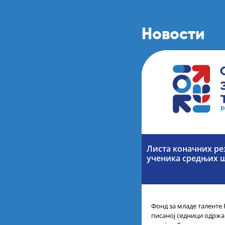
Новости
Листа коначних ре
ученика средњих 
Фонд за младе таленте 
писаној седници одржан