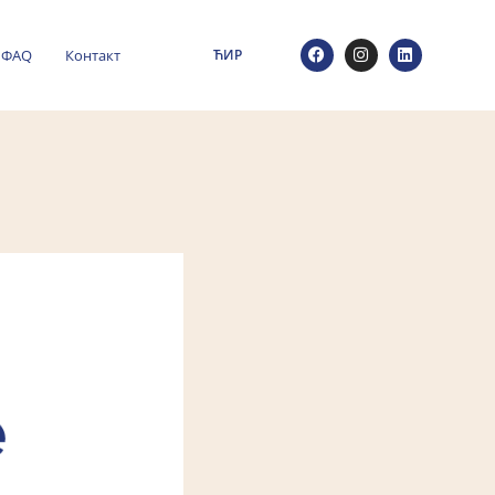
ФАQ
Контакт
ЋИР