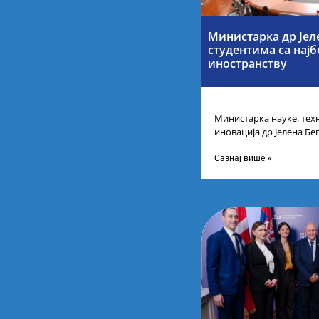
Министарка др Јел
студентима са нај
иностранству
Министарка науке, тех
иновација др Јелена Бег
Републике Србије са н
Сазнај више »