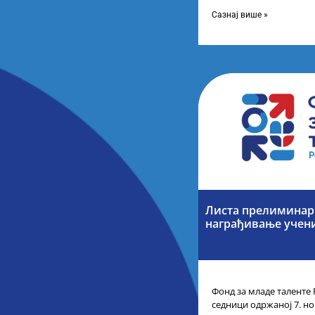
усвојио Листу коначних
Сазнај више »
Листа прелиминарн
награђивање учен
Фонд за младе таленте 
седници одржаној 7. но