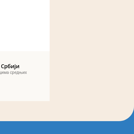
 Србији
ицима средњих