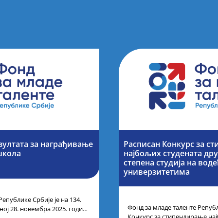
зултата за награђивање
Расписан Конкурс за с
школа
најбољих студената дру
степена студија на вод
универзитетима
Републике Србије је на 134.
Фонд за младе таленте Републ
ој 28. новембра 2025. године
Конкурс за стипендирање на