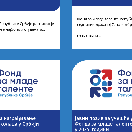
Фонд за младе таленте Републ
Републике Србије расписао је
седници одржаној 7. новембра
ње најбољих студената
Листу прелиминарних резулт
а студија на водећим
Сазнај више »
за награђивање
Јавни позив за учешће 
колаца у Србији
Фонда за младе талент
у 2025. години