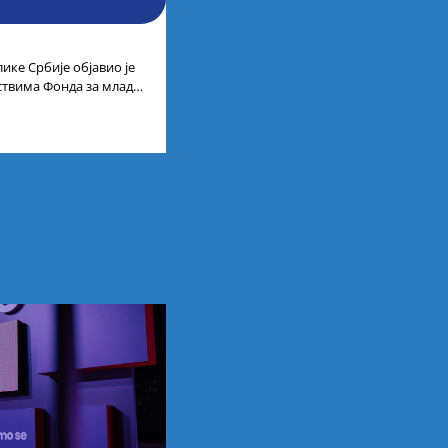
ике Србије објавио је
дствима Фонда за младе