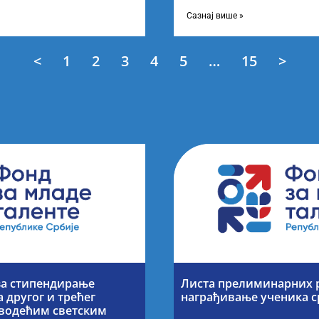
езултата по
објављивање Листе прелимин
Конкурсу за доделу награда
Сазнај више »
<
1
2
3
4
5
…
15
>
за стипендирање
Листа прелиминарних р
 другог и трећег
награђивање ученика 
а водећим светским