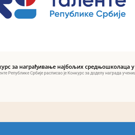
курс за награђивање најбољих средњошколаца у
енте Републике Србије расписао је Конкурс за доделу награда учен