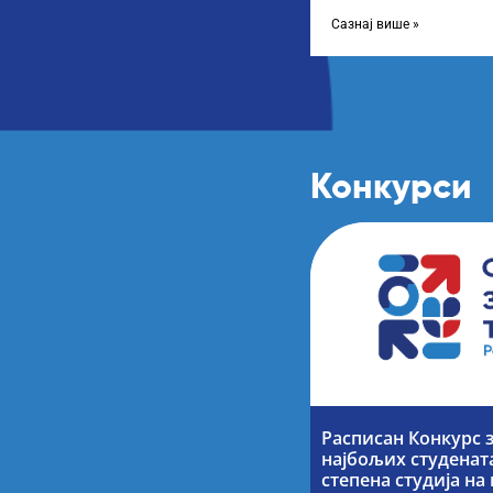
Листу прелиминарних р
Сазнај више »
Конкурси
Расписан Конкурс 
најбољих студената
степена студија н