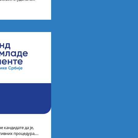
ија на водећим
 кандидате да је,
тивних процедура,