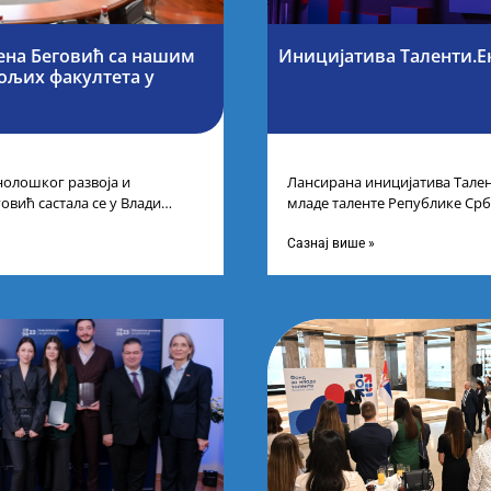
ена Беговић са нашим
Иницијатива Таленти.Е
бољих факултета у
нолошког развоја и
Лансирана иницијатива Тален
овић састала се у Влади
младе таленте Републике Срб
ајбољим студентима из Србије
покренули су иницијативу Та
догађају су се
Сазнај више »