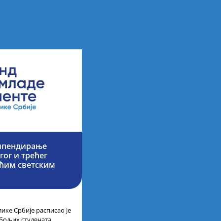
типендирање
гог и трећег
ећим светским
ике Србије расписао је
јбољих студената