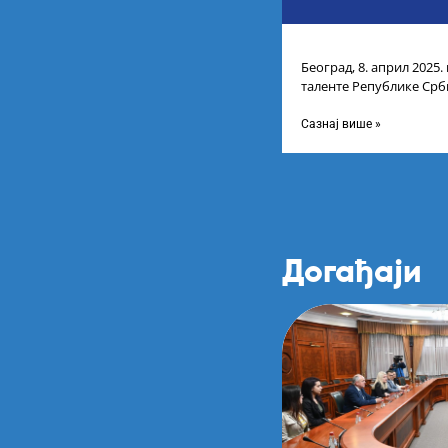
Београд, 8. април 2025.
таленте Републике Срби
доделу награда учени
Сазнај више »
Догађаји