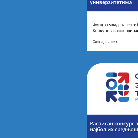
универзитетима
Фонд за младе таленте 
Конкурс за стипендира
другог и трећег степен
Сазнај више »
Расписан конкурс 
најбољих средњош