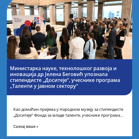
Министарка науке, технолошког развоја и
иновација др Јелена Беговић упознала
стипендисте „Доситеје“, учеснике програма
„Таленти у јавном сектору“
Као домаћин пријема у Народном музеју за стипендисте
„Доситеје“ Фонда за младе таленте, учеснике програма
„Таленти у јавном сектору“, министарка
Сазнај више »