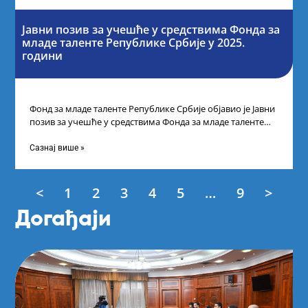
Јавни позив за учешће у средствима Фонда за
младе таленте Републике Србије у 2025.
години
Фонд за младе таленте Републике Србије објавио је Јавни
позив за учешће у средствима Фонда за младе таленте
Републике Србије
Сазнај више »
<
1
2
3
4
5
…
9
>
Догађаји