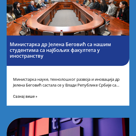
Министарка др Јелена Беговић са нашим
студентима са најбољих факултета у
иностранству
Министарка науке, технолошког развоја и иновација др
Јелена Беговић састала се у Влади Републике Србије са
најбољим студентима из Србије
Сазнај више »