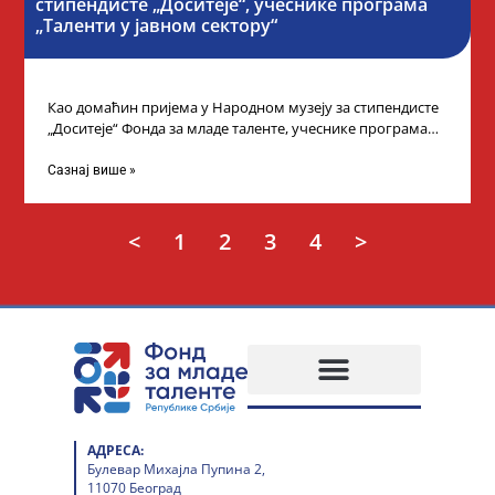
стипендисте „Доситеје“, учеснике програма
„Таленти у јавном сектору“
Као домаћин пријема у Народном музеју за стипендисте
„Доситеје“ Фонда за младе таленте, учеснике програма
„Таленти у јавном сектору“, министарка
Сазнај више »
<
1
2
3
4
>
АДРЕСА:
Булевар Михајла Пупина 2,
11070 Београд