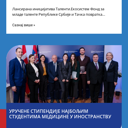
Лансирана иницијатива Таленти.Екосистем Фонд за
младе таленте Републике Србије и Тачка повратка
покренули су иницијативу Таленти.Екосистем. На
догађају су се
Сазнај више »
УРУЧЕНЕ СТИПЕНДИЈЕ НАЈБОЉИМ
СТУДЕНТИМА МЕДИЦИНЕ У ИНОСТРАНСТВУ