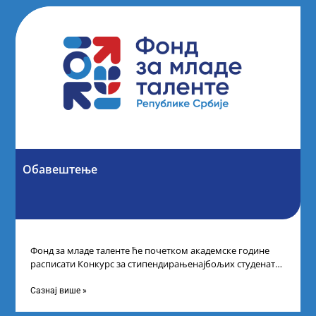
Обавештење
Фонд за младе таленте ће почетком академске године
расписати Конкурс за стипендирањенајбољих студената
другог и трећег степена студија на водећим
Сазнај више »