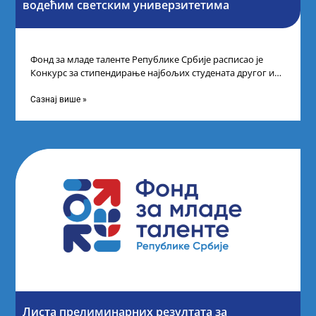
водећим светским универзитетима
Фонд за младе таленте Републике Србије расписао је
Конкурс за стипендирање најбољих студената другог и
трећег степена студија на водећим
Сазнај више »
Листа прелиминарних резултата за