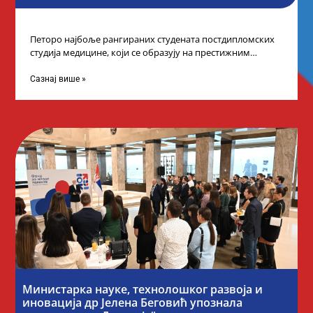
Петоро најбоље рангираних студената постдипломских
студија медицине, који се образују на престижним
факултетима у иностранству, добило је додатне
стипендије од
Сазнај више »
Министарка науке, технолошког развоја и
иновација др Јелена Беговић упознала