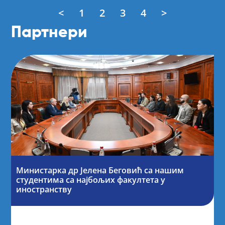
<
1
2
3
4
>
Партнери
Министарка др Јелена Беговић са нашим
студентима са најбољих факултета у
иностранству