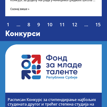
Конкурс за доделу награда ученицима средњих школа за
постигнуте успехе на признатим
Сазнај више »
1
…
8
9
10
11
12
…
15
Конкурси
Расписан Конкурс за стипендирање најбољих
студената другог и трећег степена студија на