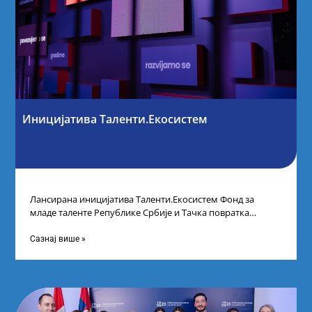
Иницијатива Таленти.Екосистем
Лансирана иницијатива Таленти.Екосистем Фонд за
младе таленте Републике Србије и Тачка повратка
покренули су иницијативу Таленти.Екосистем. На
догађају су се
Сазнај више »