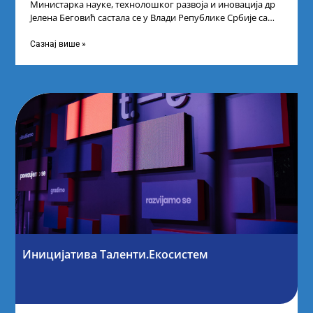
Министарка науке, технолошког развоја и иновација др
Јелена Беговић састала се у Влади Републике Србије са
најбољим студентима из Србије
Сазнај више »
Иницијатива Таленти.Екосистем