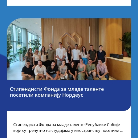
Стипендисти Фонда за младе таленте
посетили компанију Нордеус
Стипендисти Фонда за младе таленте Републике Србије
који су тренутно на студијама у иностранству посетили су
компанију Нордеус, у оквиру