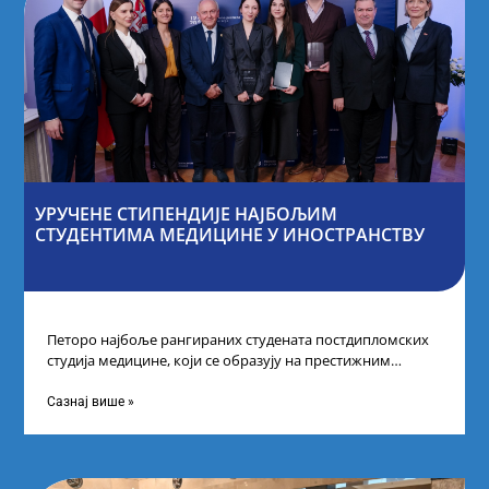
УРУЧЕНЕ СТИПЕНДИЈЕ НАЈБОЉИМ
СТУДЕНТИМА МЕДИЦИНЕ У ИНОСТРАНСТВУ
Петоро најбоље рангираних студената постдипломских
студија медицине, који се образују на престижним
факултетима у иностранству, добило је додатне
стипендије од
Сазнај више »