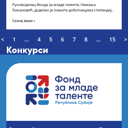
Руководилац Фонда за младе таленте, Немања
Ђикановић, доделио је плакете добитницима стипендије
„Доситеја” за школску 2023/24. годину у Градској кући
Сазнај више »
<
1
…
4
5
6
7
8
…
15
>
Конкурси