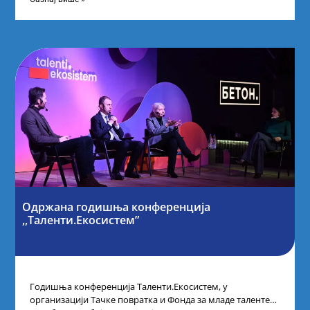
Одржана годишња конференција
,,Таленти.Екосистем”
Годишња конференција Таленти.Екосистем, у
организацији Тачке повратка и Фонда за младе таленте