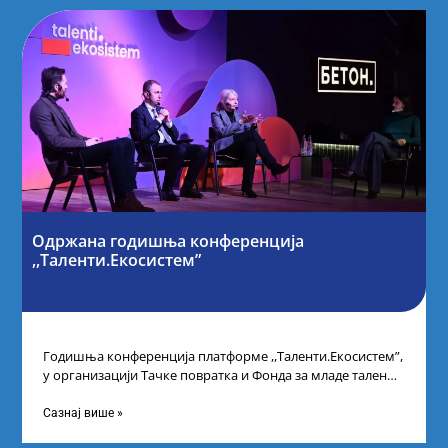
Одржана годишња конференција
,,Таленти.Екосистем”
Годишња конференција платформе ,,Таленти.Екосистем”,
у организацији Тачке повратка и Фонда за младе таленте
Републике Србије, одржана је у Београду. Овом
Сазнај више »