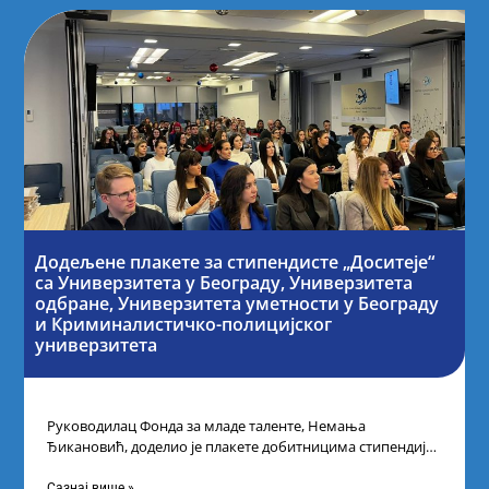
Додељене плакете за стипендисте „Доситеје“
са Универзитета у Београду, Универзитета
одбране, Универзитета уметности у Београду
и Криминалистичко-полицијског
универзитета
Руководилац Фонда за младе таленте, Немања
Ђикановић, доделио је плакете добитницима стипендије
„Доситеја” за школску 2023/24. годину у Научно-
технолошком парку
Сазнај више »