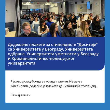
Додељене плакете за стипендисте “Доситеје”
са Универзитета у Београду, Универзитета
одбране, Универзитета уметности у Београду
и Криминалистичко-полицијског
универзитета
Руководилац Фонда за младе таленте, Немања
Ђикановић, доделио је плакете добитницима стипендије
„Доситеја” за школску 2023/24. годину у Научно-
технолошком парку
Сазнај више »