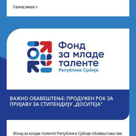
Републике Србије, одржана је у Београду. Овом
приликом,
Сазнај више »
ВАЖНО ОБАВЕШТЕЊЕ: ПРОДУЖЕН РОК ЗА
ПРИЈАВУ ЗА СТИПЕНДИЈУ „ДОСИТЕЈА“
Фонд за младе таленте Републике Србије обавештава све