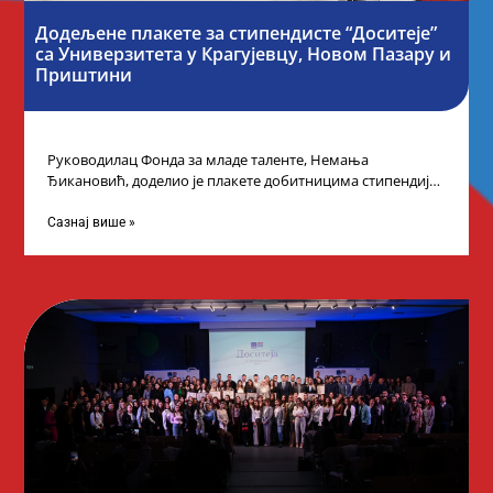
Додељене плакете за стипендисте “Доситеје”
са Универзитета у Крагујевцу, Новом Пазару и
Приштини
Руководилац Фонда за младе таленте, Немања
Ђикановић, доделио је плакете добитницима стипендије
„Доситеја” за школску 2023/24. годину у Градској кући
Сазнај више »