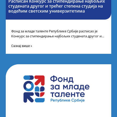
Расписан Конкурс за стипендирање најбољих
студената другог и трећег степена студија на
водећим светским универзитетима
Фонд за младе таленте Републике Србије расписао је
Конкурс за стипендирање најбољих студената другог и
трећег степена студија на водећим
Сазнај више »