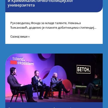
и Криминалистичко-полицијског
универзитета
Руководилац Фонда за младе таленте, Немања
Ђикановић, доделио је плакете добитницима стипендије
„Доситеја” за школску 2023/24. годину у Научно-
технолошком парку
Сазнај више »