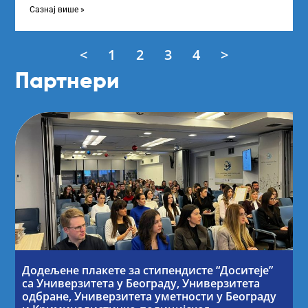
„Доситеја” Фонда
Сазнај више »
<
1
2
3
4
>
Партнери
Додељене плакете за стипендисте “Доситеје”
са Универзитета у Београду, Универзитета
одбране, Универзитета уметности у Београду