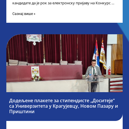
кандидате да је рок за електронску пријаву на Конкурс за
стипендију „Доситеја“,
Сазнај више »
Додељене плакете за стипендисте „Доситеје“
са Универзитета у Крагујевцу, Новом Пазару и
Приштини