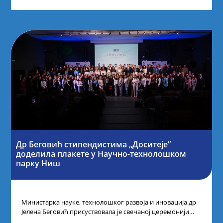
Др Беговић стипендистима „Доситеје”
доделила плакете у Научно-технолошком
парку Ниш
Министарка науке, технолошког развоја и иновација др
Јелена Беговић присуствовала је свечаној церемонији
доделе плакета овогодишњим добитницима стипендије