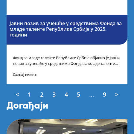
Јавни позив за учешће у средствима Фонда за
младе таленте Републике Србије у 2025.
години
Фонд за младе таленте Републике Србије објавио је Јавни
позив за учешће у средствима Фонда за младе таленте
Републике Србије
Сазнај више »
<
1
2
3
4
5
…
9
>
Догађаји