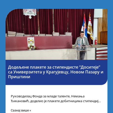
Додељене плакете за стипендисте “Доситеје”
са Универзитета у Крагујевцу, Новом Пазару и
Приштини
Руководилац Фонда за младе таленте, Немања
Ђикановић, доделио је плакете добитницима стипендије
„Доситеја” за школску 2023/24. годину у Градској кући
Сазнај више »