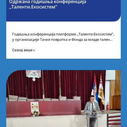
Одржана годишња конференција
,,Таленти.Екосистем”
Годишња конференција платформе ,,Таленти.Екосистем”,
у организацији Тачке повратка и Фонда за младе таленте
Републике Србије, одржана је у Београду. Овом
Сазнај више »