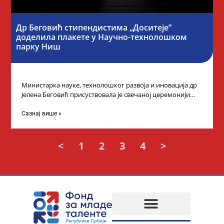
Др Беговић стипендистима „Доситеје”
доделила плакете у Научно-технолошком
парку Ниш
Министарка науке, технолошког развоја и иновација др
Јелена Беговић присуствовала је свечаној церемонији
доделе плакета овогодишњим добитницима стипендије
„Доситеја” Фонда
Сазнај више »
<
1
2
3
4
>