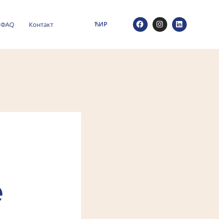
ФАQ
Контакт
ЋИР