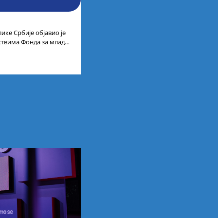
ике Србије објавио је
дствима Фонда за младе