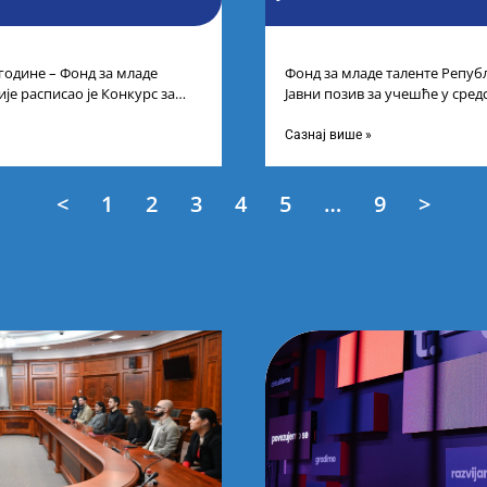
 године – Фонд за младе
Фонд за младе таленте Републ
је расписао је Конкурс за
Јавни позив за учешће у сре
цима средњих
таленте Републике Србије
Сазнај више »
<
1
2
3
4
5
…
9
>