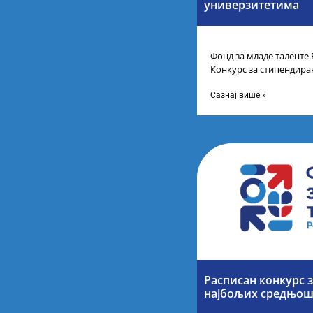
универзитетима
Фонд за младе таленте 
Конкурс за стипендира
другог и трећег степен
Сазнај више »
Расписан конкурс 
најбољих средњош