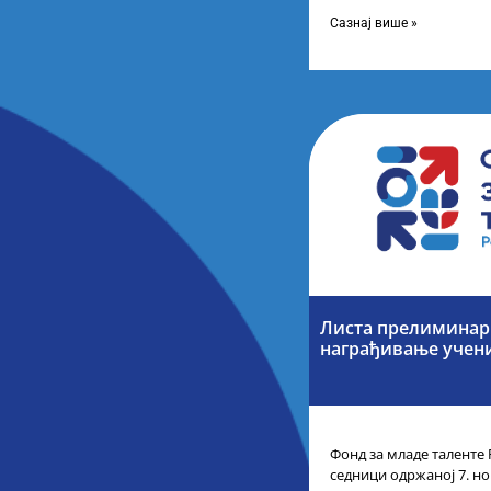
усвојио Листу коначних
Сазнај више »
Листа прелиминарн
награђивање учен
Фонд за младе таленте 
седници одржаној 7. но