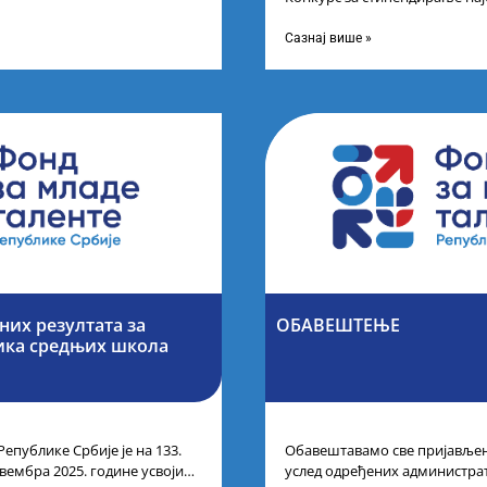
 резултата
другог и трећег степена студ
Сазнај више »
их резултата за
ОБАВЕШТЕЊЕ
ика средњих школа
Републике Србије је на 133.
Обавештавамо све пријављене
вембра 2025. године усвојио
услед одређених администра