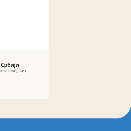
 Србији
ицима средњих