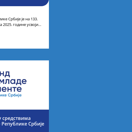
ике Србије је на 133.
 2025. године усвојио
ата по
у средствима
е Републике Србије