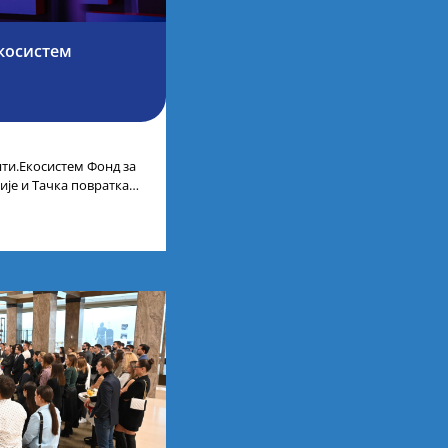
косистем
ти.Екосистем Фонд за
ије и Тачка повратка
ленти.Екосистем. На