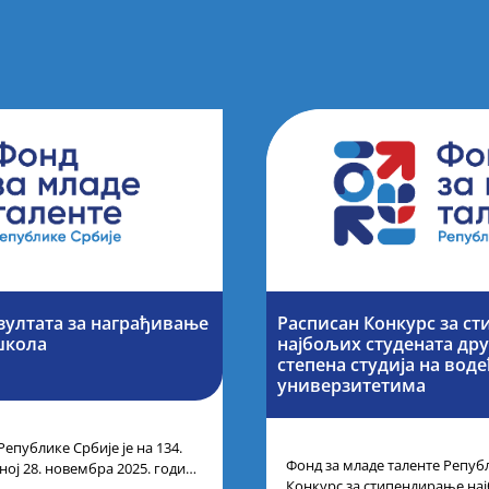
зултата за награђивање
Расписан Конкурс за с
школа
најбољих студената дру
степена студија на вод
универзитетима
Републике Србије је на 134.
Фонд за младе таленте Републ
ој 28. новембра 2025. године
Конкурс за стипендирање на