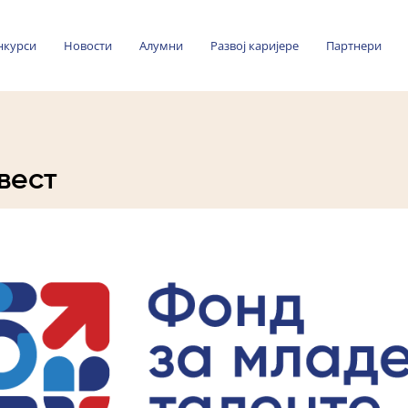
нкурси
Новости
Алумни
Развој каријере
Партнери
вест