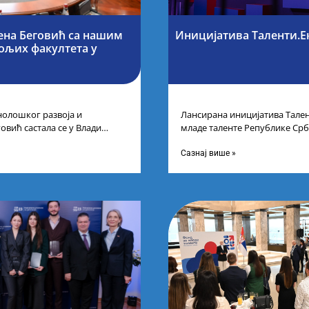
ена Беговић са нашим
Иницијатива Таленти.Е
бољих факултета у
нолошког развоја и
Лансирана иницијатива Тален
овић састала се у Влади
младе таленте Републике Срб
ајбољим студентима из Србије
покренули су иницијативу Та
догађају су се
Сазнај више »