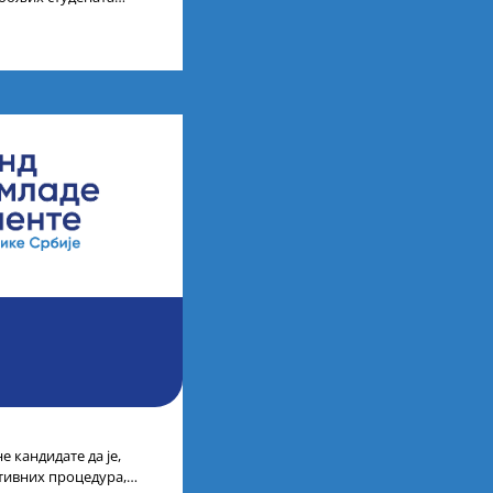
ија на водећим
 кандидате да је,
тивних процедура,