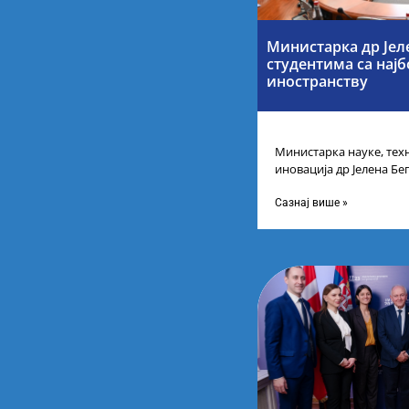
Министарка др Јел
студентима са нај
иностранству
Министарка науке, тех
иновација др Јелена Бег
Републике Србије са н
Сазнај више »