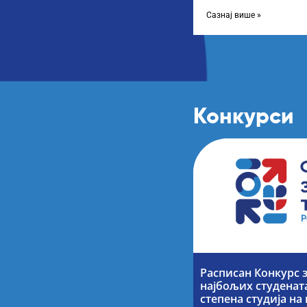
Листу прелиминарних р
Сазнај више »
Конкурси
Расписан Конкурс 
најбољих студената
степена студија н