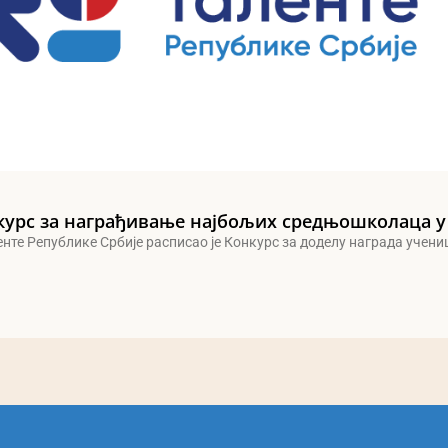
курс за награђивање најбољих средњошколаца у
енте Републике Србије расписао је Конкурс за доделу награда учен