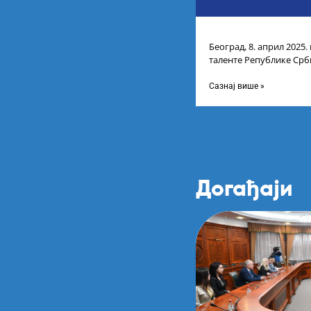
Београд, 8. април 2025.
таленте Републике Срби
доделу награда учени
Сазнај више »
Догађаји