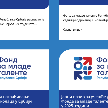
Фонд за младе таленте Републ
Републике Србије расписао је
седници одржаној 7. новембра
ње најбољих студената
Листу прелиминарних резулт
а студија на водећим
Сазнај више »
за награђивање
Јавни позив за учешће 
колаца у Србији
Фонда за младе талент
у 2025. години