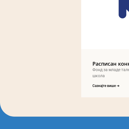
Расписан кон
Фонд за младе тал
школа
Сазнајте више ➔