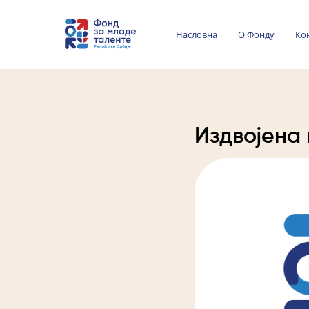
Насловна
О Фонду
Ко
Издвојена 