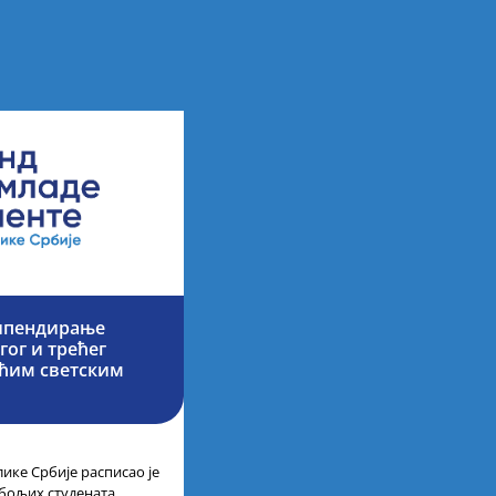
типендирање
гог и трећег
ећим светским
ике Србије расписао је
јбољих студената