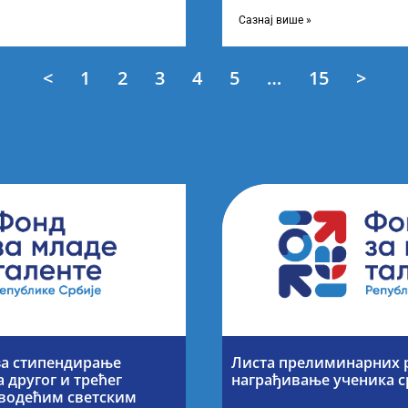
езултата по
објављивање Листе прелимин
Конкурсу за доделу награда
Сазнај више »
<
1
2
3
4
5
…
15
>
за стипендирање
Листа прелиминарних р
 другог и трећег
награђивање ученика 
а водећим светским