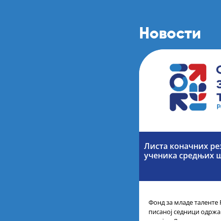
Новости
Листа коначних ре
ученика средњих 
Фонд за младе таленте 
писаној седници одржан