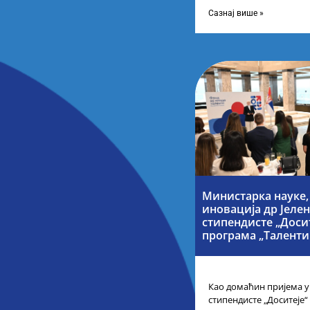
Таленти.Екосистем. На 
представници привреде
Сазнај више »
Министарка науке,
иновација др Јеле
стипендисте „Досит
програма „Таленти 
Као домаћин пријема у
стипендисте „Доситеје“