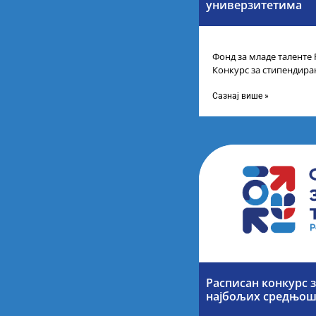
универзитетима
Фонд за младе таленте 
Конкурс за стипендира
другог и трећег степен
Сазнај више »
Расписан конкурс 
најбољих средњош