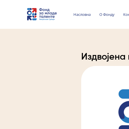
Насловна
О Фонду
Ко
Издвојена 