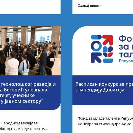
догађају су се окупили
на престижним факултетима 
,
је додатнестипендије од по 10
Сазнај више »
 технолошког развоја и
Расписан конкурс за п
на Беговић упознала
стипендију Доситеја
еје“, учеснике
у јавном сектору“
Фонд за младе таленте Републ
 Народном музеју за
Конкурс за стипендирање до 
 Фонда за младе таленте,
године основних и интегрис