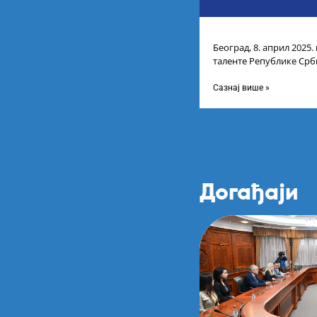
Београд, 8. април 2025.
таленте Републике Срби
доделу награда учени
Сазнај више »
Догађаји