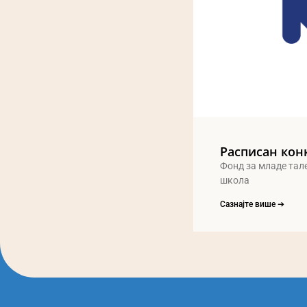
Расписан кон
Фонд за младе тал
школа
Сазнајте више ➔