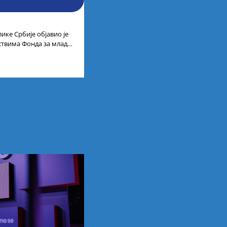
ике Србије објавио је
дствима Фонда за младе