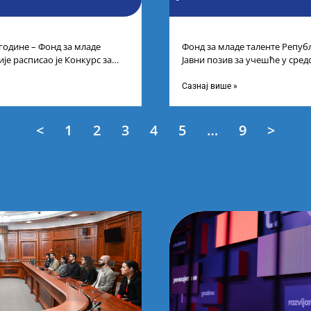
 године – Фонд за младе
Фонд за младе таленте Републ
је расписао је Конкурс за
Јавни позив за учешће у сре
цима средњих
таленте Републике Србије
Сазнај више »
<
1
2
3
4
5
…
9
>