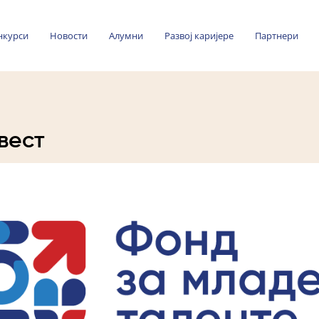
нкурси
Новости
Алумни
Развој каријере
Партнери
вест