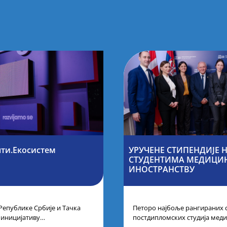
нти.Екосистем
УРУЧЕНЕ СТИПЕНДИЈЕ
СТУДЕНТИМА МЕДИЦИН
ИНОСТРАНСТВУ
Републике Србије и Тачка
Петоро најбоље рангираних 
 иницијативу
постдипломских студија меди