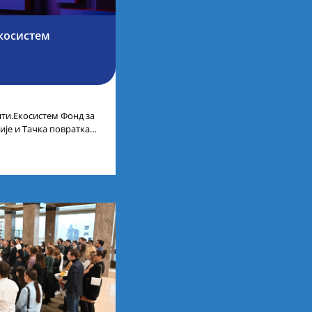
косистем
ти.Екосистем Фонд за
ије и Тачка повратка
ленти.Екосистем. На