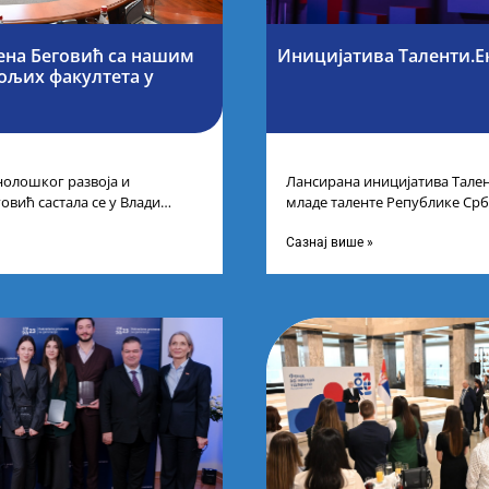
ена Беговић са нашим
Иницијатива Таленти.Е
бољих факултета у
нолошког развоја и
Лансирана иницијатива Тален
овић састала се у Влади
младе таленте Републике Срб
ајбољим студентима из Србије
покренули су иницијативу Та
догађају су се
Сазнај више »