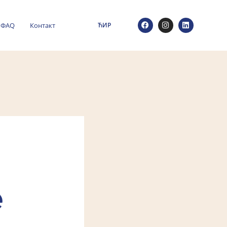
ФАQ
Контакт
ЋИР