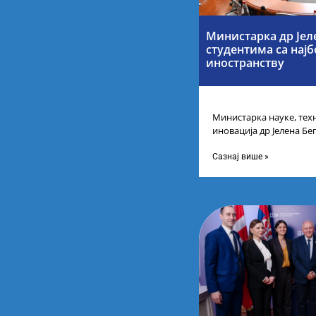
Министарка др Јел
студентима са нај
иностранству
Министарка науке, тех
иновација др Јелена Бег
Републике Србије са н
Сазнај више »