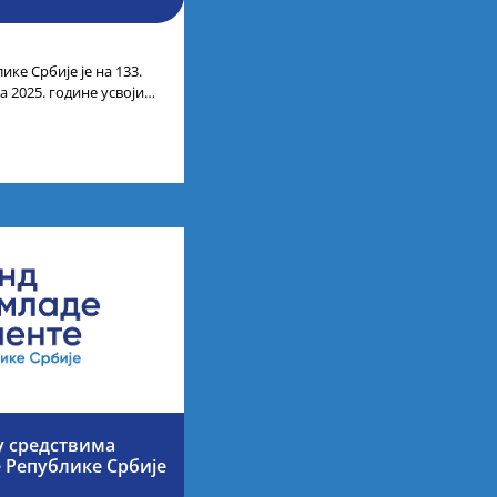
ике Србије је на 133.
 2025. године усвојио
ата по
у средствима
е Републике Србије