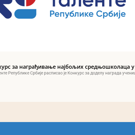
курс за награђивање најбољих средњошколаца у
енте Републике Србије расписао је Конкурс за доделу награда учен