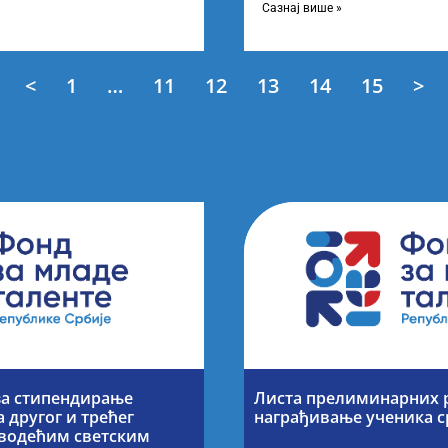
енти у јавном сектору“,
Сазнај више »
<
1
…
11
12
13
14
15
>
за стипендирање
Листа прелиминарних р
 другог и трећег
награђивање ученика 
а водећим светским