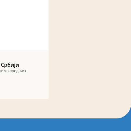
 Србији
ицима средњих