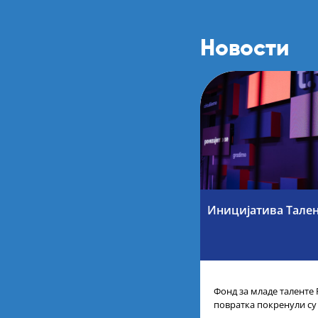
Новости
Иницијатива Тале
Фонд за младе таленте 
повратка покренули су