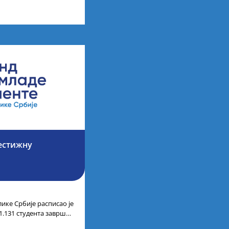
у иностранству, добило
.000
рестижну
ике Србије расписао је
1.131 студента завршне
аних академских