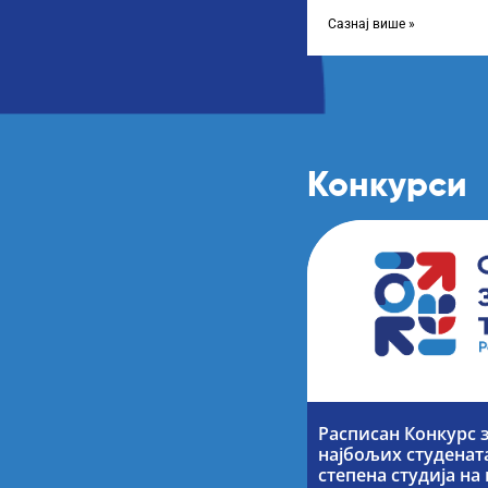
учеснике програма „Тал
министарка
Сазнај више »
Конкурси
Расписан Конкурс 
најбољих студената
степена студија н