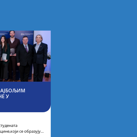
 НАЈБОЉИМ
Е У
студената
цине,који се образују