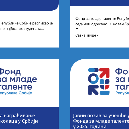
Фонд за младе таленте Републ
Републике Србије расписао је
седници одржаној 7. новембра
ње најбољих студената
Листу прелиминарних резулт
а студија на водећим
Сазнај више »
за награђивање
Јавни позив за учешће 
колаца у Србији
Фонда за младе талент
у 2025. години