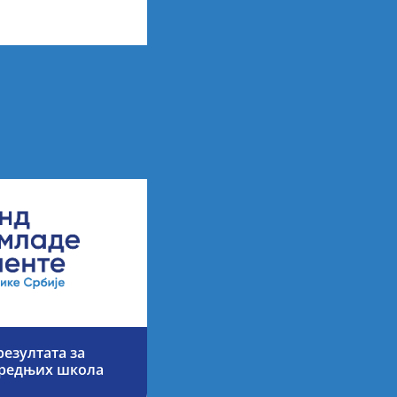
езултата за
средњих школа