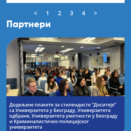
<
1
2
3
4
>
Партнери
Додељене плакете за стипендисте “Доситеје”
са Универзитета у Београду, Универзитета
одбране, Универзитета уметности у Београду
и Криминалистичко-полицијског
универзитета