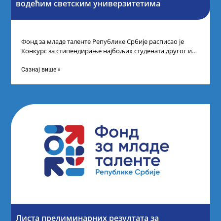
водећим светским универзитетима
Фонд за младе таленте Републике Србије расписао је
Конкурс за стипендирање најбољих студената другог и
трећег степена студија на водећим
Сазнај више »
Листа прелиминарних резултата за