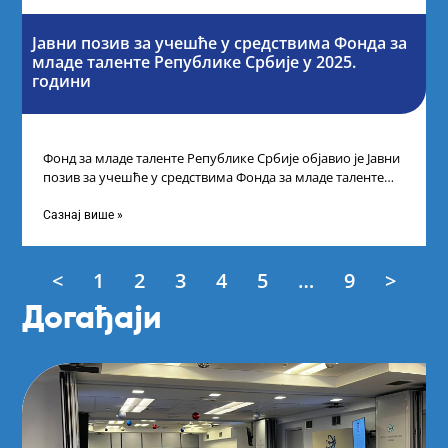
Јавни позив за учешће у средствима Фонда за
младе таленте Републике Србије у 2025.
години
Фонд за младе таленте Републике Србије објавио је Јавни
позив за учешће у средствима Фонда за младе таленте
Републике Србије
Сазнај више »
<
1
2
3
4
5
…
9
>
Догађаји