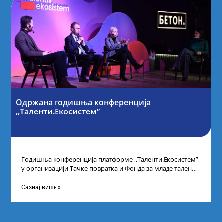
Одржана годишња конференција
,,Таленти.Екосистем”
Годишња конференција платформе ,,Таленти.Екосистем”,
у организацији Тачке повратка и Фонда за младе таленте
Републике Србије, одржана је у Београду. Овом
Сазнај више »