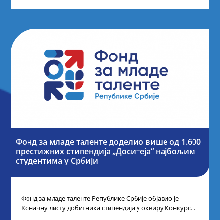
Фонд за младе таленте доделио више од 1.600
престижних стипендија „Доситеја“ најбољим
студентима у Србији
Фонд за младе таленте Републике Србије објавио је
Коначну листу добитника стипендија у оквиру Конкурса
за стипендирање најбољих студената завршне