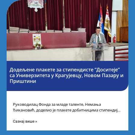
Додељене плакете за стипендисте “Доситеје”
са Универзитета у Крагујевцу, Новом Пазару и
Приштини
Руководилац Фонда за младе таленте, Немања
Ђикановић, доделио је плакете добитницима стипендије
„Доситеја” за школску 2023/24. годину у Градској кући
Сазнај више »