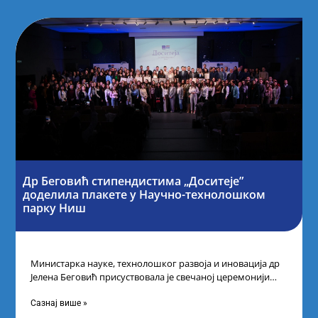
Др Беговић стипендистима „Доситеје”
доделила плакете у Научно-технолошком
парку Ниш
Министарка науке, технолошког развоја и иновација др
Јелена Беговић присуствовала је свечаној церемонији
доделе плакета овогодишњим добитницима стипендије
„Доситеја” Фонда
Сазнај више »