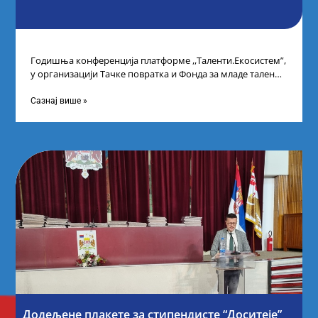
Годишња конференција платформе ,,Таленти.Екосистем”,
у организацији Тачке повратка и Фонда за младе таленте
Републике Србије, одржана је у Београду. Овом
Сазнај више »
Додељене плакете за стипендисте “Доситеје”