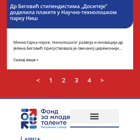
Др Беговић стипендистима „Доситеје”
доделила плакете у Научно-технолошком
парку Ниш
Министарка науке, технолошког развоја и иновација др
Јелена Беговић присуствовала је свечаној церемонији
доделе плакета овогодишњим добитницима стипендије
„Доситеја” Фонда
Сазнај више »
<
1
2
3
4
>
АДРЕСА: