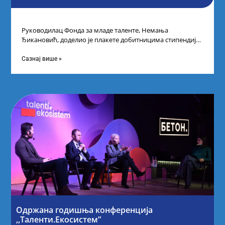
Руководилац Фонда за младе таленте, Немања
Ђикановић, доделио је плакете добитницима стипендије
„Доситеја” за школску 2023/24. годину у Научно-
технолошком парку
Сазнај више »
Одржана годишња конференција
,,Таленти.Екосистем”