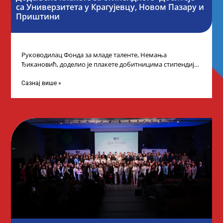
са Универзитета у Крагујевцу, Новом Пазару и
Приштини
Руководилац Фонда за младе таленте, Немања
Ђикановић, доделио је плакете добитницима стипендије
„Доситеја” за школску 2023/24. годину у Градској кући
Сазнај више »