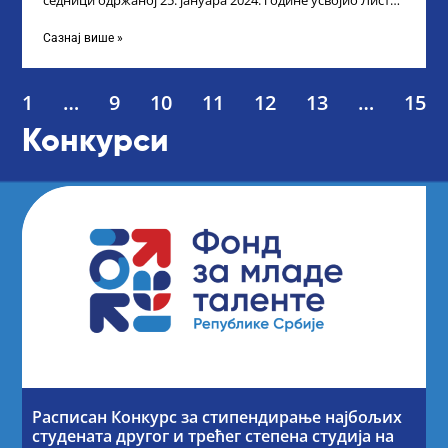
седници одржаној 25. јануара 2024. године усвојио Листу
коначних резултата по
Сазнај више »
1
…
9
10
11
12
13
…
15
Конкурси
Расписан Конкурс за стипендирање најбољих
студената другог и трећег степена студија на