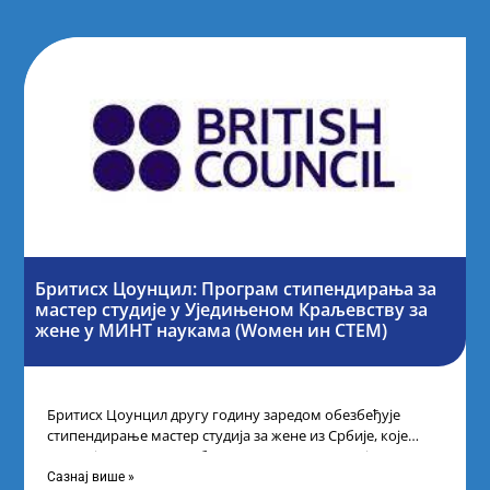
Бритисх Цоунцил: Програм стипендирања за
мастер студије у Уједињеном Краљевству за
жене у МИНТ наукама (Wомен ин СТЕМ)
Бритисх Цоунцил другу годину заредом обезбеђује
стипендирање мастер студија за жене из Србије, које
поседују диплому из области науке, технологије,
Сазнај више »