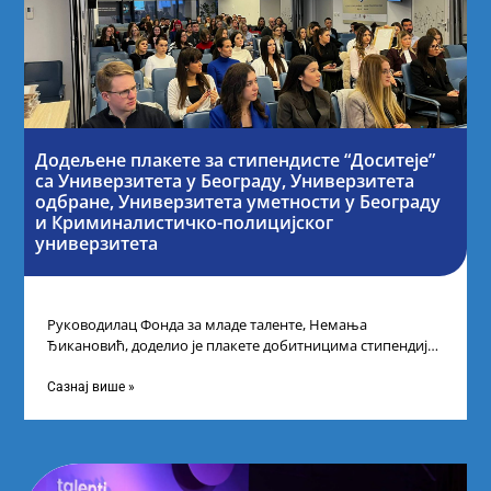
Додељене плакете за стипендисте “Доситеје”
са Универзитета у Београду, Универзитета
одбране, Универзитета уметности у Београду
и Криминалистичко-полицијског
универзитета
Руководилац Фонда за младе таленте, Немања
Ђикановић, доделио је плакете добитницима стипендије
„Доситеја” за школску 2023/24. годину у Научно-
технолошком парку
Сазнај више »