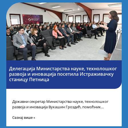
Делегација Министарства науке, технолошког
развоја и иновација посетила Истраживачку
станицу Петница
Државни секретар Министарства науке, технолошког
развоја и иновација Вукашин Гроздић, помоћник
министра др Марина Соковић и представници Центра за
промоцију
Сазнај више »