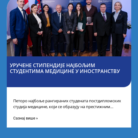
УРУЧЕНЕ СТИПЕНДИЈЕ НАЈБОЉИМ
СТУДЕНТИМА МЕДИЦИНЕ У ИНОСТРАНСТВУ
Петоро најбоље рангираних студената постдипломских
студија медицине, који се образују на престижним
факултетима у иностранству, добило је додатне
стипендије од
Сазнај више »