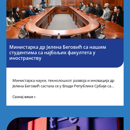
Министарка др Јелена Беговић са нашим
студентима са најбољих факултета у
иностранству
Министарка науке, технолошког развоја и иновација др
Јелена Беговић састала се у Влади Републике Србије са
најбољим студентима из Србије
Сазнај више »