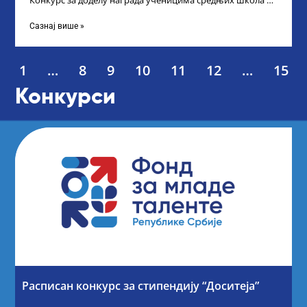
Конкурс за доделу награда ученицима средњих школа за
постигнуте успехе на признатим
Сазнај више »
1
…
8
9
10
11
12
…
15
Конкурси
Расписан конкурс за стипендију “Доситеја”