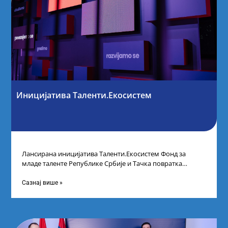
Иницијатива Таленти.Екосистем
Лансирана иницијатива Таленти.Екосистем Фонд за
младе таленте Републике Србије и Тачка повратка
покренули су иницијативу Таленти.Екосистем. На
догађају су се
Сазнај више »