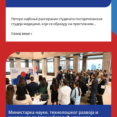
Петоро најбоље рангираних студената постдипломских
студија медицине, који се образују на престижним
факултетима у иностранству, добило је додатне
стипендије од
Сазнај више »
Министарка науке, технолошког развоја и