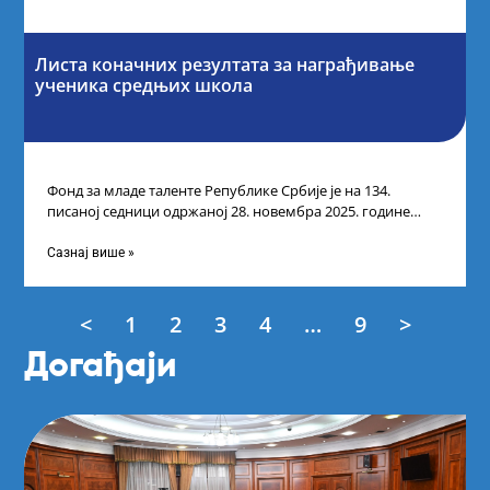
Листа коначних резултата за награђивање
ученика средњих школа
Фонд за младе таленте Републике Србије је на 134.
писаној седници одржаној 28. новембра 2025. године
усвојио Листу коначних резултата
Сазнај више »
<
1
2
3
4
…
9
>
Догађаји