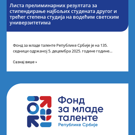
Листа прелиминарних резултата за
стипендирање најбољих студената другог и
трећег степена студија на водећим светским
универзитетима
Фонд за младе таленте Републике Србије је на 135.
седници одржаној 5. децембра 2025. године године
усвојио Листу прелиминарних резултата
Сазнај више »