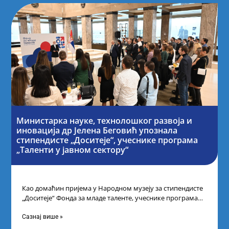
Министарка науке, технолошког развоја и
иновација др Јелена Беговић упознала
стипендисте „Доситеје“, учеснике програма
„Таленти у јавном сектору“
Као домаћин пријема у Народном музеју за стипендисте
„Доситеје“ Фонда за младе таленте, учеснике програма
„Таленти у јавном сектору“, министарка
Сазнај више »