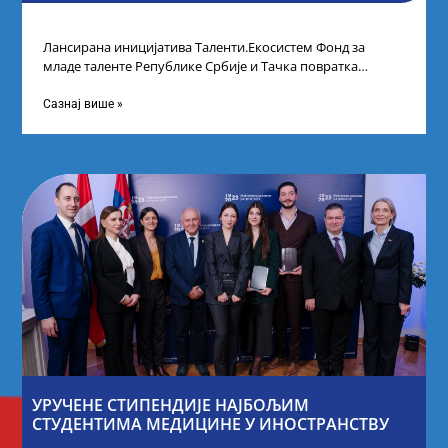
Лансирана иницијатива Таленти.Екосистем Фонд за
младе таленте Републике Србије и Тачка повратка
покренули су иницијативу Таленти.Екосистем. На
догађају су се
Сазнај више »
УРУЧЕНЕ СТИПЕНДИЈЕ НАЈБОЉИМ
СТУДЕНТИМА МЕДИЦИНЕ У ИНОСТРАНСТВУ