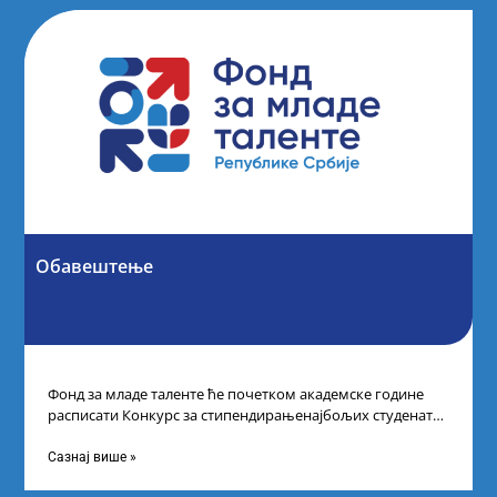
Обавештење
Фонд за младе таленте ће почетком академске године
расписати Конкурс за стипендирањенајбољих студената
другог и трећег степена студија на водећим
Сазнај више »