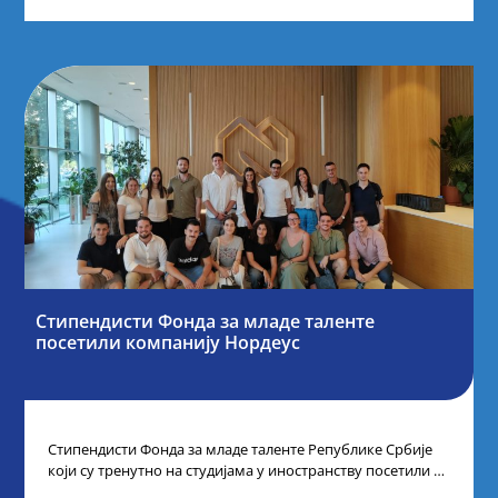
Стипендисти Фонда за младе таленте
посетили компанију Нордеус
Стипендисти Фонда за младе таленте Републике Србије
који су тренутно на студијама у иностранству посетили су
компанију Нордеус, у оквиру