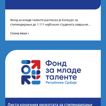
Фонд за младе таленте расписао је Конкурс за
стипендирање до 1.111 најбољих студената завршне
године основних и интегрисаних академских студија
Сазнај више »
Листа коначних резултата за стипендирање