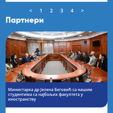
<
1
2
3
4
>
Партнери
Министарка др Јелена Беговић са нашим
студентима са најбољих факултета у
иностранству