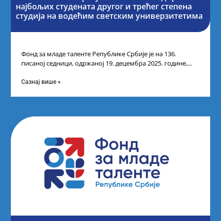
најбољих студената другог и трећег степена
студија на водећим светским универзитетима
Фонд за младе таленте Републике Србије је на 136.
писаној седници, одржаној 19. децембра 2025. године,
усвојио Одлуку о Листи
Сазнај више »