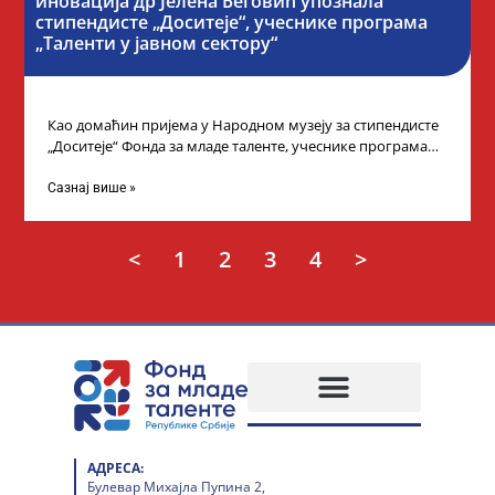
иновација др Јелена Беговић упознала
стипендисте „Доситеје“, учеснике програма
„Таленти у јавном сектору“
Као домаћин пријема у Народном музеју за стипендисте
„Доситеје“ Фонда за младе таленте, учеснике програма
„Таленти у јавном сектору“, министарка
Сазнај више »
<
1
2
3
4
>
АДРЕСА:
Булевар Михајла Пупина 2,