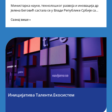
Министарка науке, технолошког развоја и иновација др
Јелена Беговић састала се у Влади Републике Србије са
најбољим студентима из Србије
Сазнај више »
Иницијатива Таленти.Екосистем