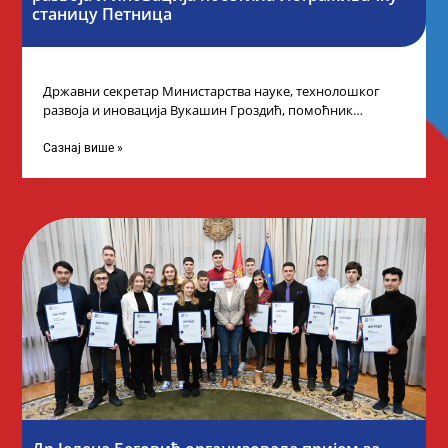
станицу Петница
Државни секретар Министарства науке, технолошког
развоја и иновација Вукашин Гроздић, помоћник
министра др Марина Соковић и представници Центра за
промоцију
Сазнај више »