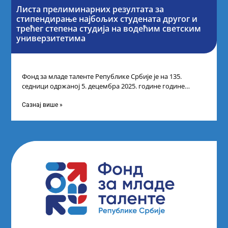
Листа прелиминарних резултата за
стипендирање најбољих студената другог и
трећег степена студија на водећим светским
универзитетима
Фонд за младе таленте Републике Србије је на 135.
седници одржаној 5. децембра 2025. године године
усвојио Листу прелиминарних резултата
Сазнај више »