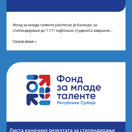
Фонд за младе таленте расписао је Конкурс за
стипендирање до 1.111 најбољих студената завршне
године основних и интегрисаних академских студија
Сазнај више »
Листа коначних резултата за стипендирање