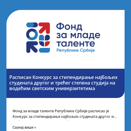
Расписан Конкурс за стипендирање најбољих
студената другог и трећег степена студија на
водећим светским универзитетима
Фонд за младе таленте Републике Србије расписао је
Конкурс за стипендирање најбољих студената другог и
трећег степена студија на водећим
Сазнај више »