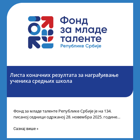
Листа коначних резултата за награђивање
ученика средњих школа
Фонд за младе таленте Републике Србије је на 134.
писаној седници одржаној 28. новембра 2025. године
усвојио Листу коначних резултата
Сазнај више »