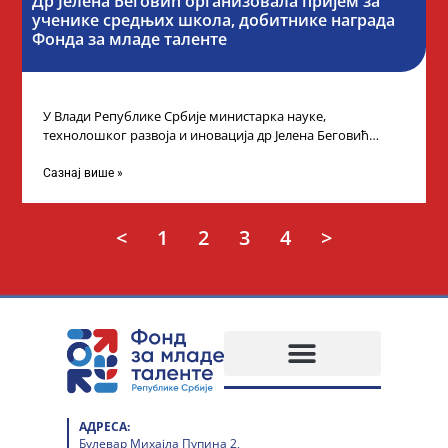
Др Јелена Беговић организовала пријем за
ученике средњих школа, добитнике награда
Фонда за младе таленте
У Влади Републике Србије министарка науке,
технолошког развоја и иновација др Јелена Беговић
организовала је пријем за ученике средњошколце који
Сазнај више »
<
1
2
3
4
>
АДРЕСА:
Булевар Михајла Пупина 2,