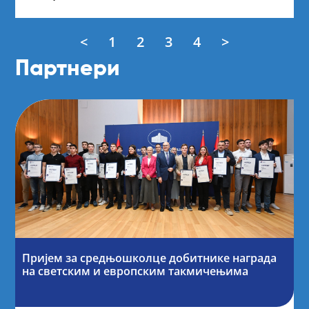
<
1
2
3
4
>
Партнери
Пријем за средњошколце добитнике награда
на светским и европским такмичењима