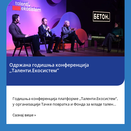
Одржана годишња конференција
,,Таленти.Екосистем”
Годишња конференција платформе ,,Таленти.Екосистем”,
у организацији Тачке повратка и Фонда за младе таленте
Републике Србије, одржана је у Београду. Овом
Сазнај више »