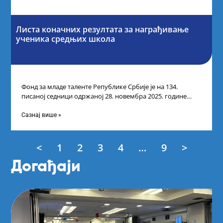
Листа коначних резултата за награђивање
ученика средњих школа
Фонд за младе таленте Републике Србије је на 134.
писаној седници одржаној 28. новембра 2025. године
усвојио Листу коначних резултата
Сазнај више »
<
1
2
3
4
…
9
>
Догађаји