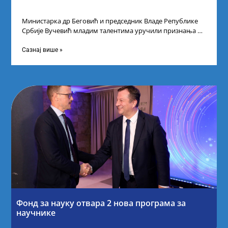
Министарка др Беговић и председник Владе Републике
Србије Вучевић младим талентима уручили признања У
Палати Србија уприличен је пријем за
Сазнај више »
Фонд за науку отвара 2 нова програма за
научнике