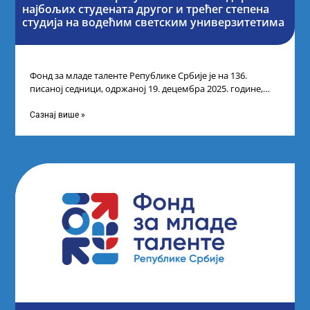
најбољих студената другог и трећег степена
студија на водећим светским универзитетима
Фонд за младе таленте Републике Србије је на 136.
писаној седници, одржаној 19. децембра 2025. године,
усвојио Одлуку о Листи
Сазнај више »