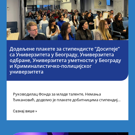
Додељене плакете за стипендисте “Доситеје”
са Универзитета у Београду, Универзитета
одбране, Универзитета уметности у Београду
и Криминалистичко-полицијског
универзитета
Руководилац Фонда за младе таленте, Немања
Ђикановић, доделио је плакете добитницима стипендије
„Доситеја” за школску 2023/24. годину у Научно-
технолошком парку
Сазнај више »