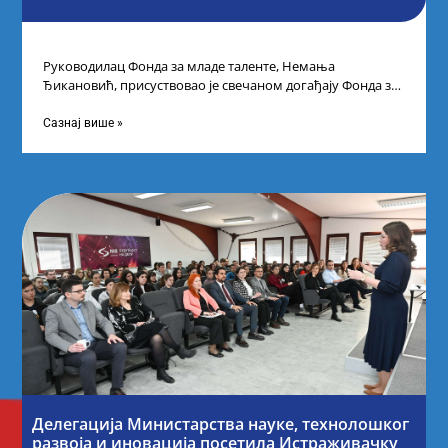
Руководилац Фонда за младе таленте, Немања
Ђикановић, присуствовао је свечаном догађају Фонда за
науку Републике Србије у Дому омладине на
Сазнај више »
Делегација Министарства науке, технолошког
развоја и иновација посетила Истраживачку