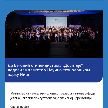
Др Беговић стипендистима „Доситеје”
доделила плакете у Научно-технолошком
парку Ниш
Министарка науке, технолошког развоја и иновација др
Јелена Беговић присуствовала је свечаној церемонији
доделе плакета овогодишњим добитницима стипендије
„Доситеја” Фонда
Сазнај више »