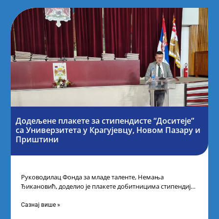
Додељене плакете за стипендисте “Доситеје”
са Универзитета у Крагујевцу, Новом Пазару и
Приштини
Руководилац Фонда за младе таленте, Немања
Ђикановић, доделио је плакете добитницима стипендије
„Доситеја” за школску 2023/24. годину у Градској кући
Сазнај више »