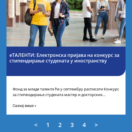
еТАЛЕНТИ: Електронска пријава на конкурс за
стипендирање студената у иностранству
Фонд за младе таленте ће у септембру расписати Конкурс
за стипендирање студената мастер и докторских
академских студија у иностранству, на
Сазнај више »
<
1
2
3
4
>