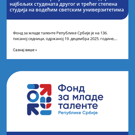
најбољих студената другог и трећег степена
студија на водећим светским универзитетима
Фонд за младе таленте Републике Србије је на 136.
писаној седници, одржаној 19. децембра 2025. године,
усвојио Одлуку о Листи
Сазнај више »