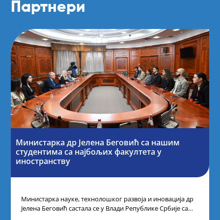
Партнери
Министарка др Јелена Беговић са нашим
студентима са најбољих факултета у
иностранству
Министарка науке, технолошког развоја и иновација др
Јелена Беговић састала се у Влади Републике Србије са
најбољим студентима из Србије