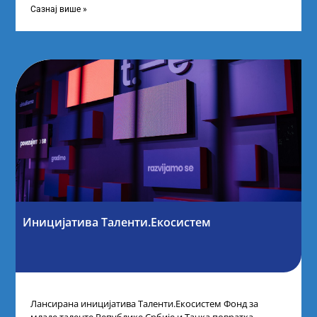
Сазнај више »
Иницијатива Таленти.Екосистем
Лансирана иницијатива Таленти.Екосистем Фонд за