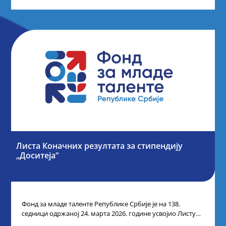
Листа Коначних резултата за стипендију
„Доситеја“
Фонд за младе таленте Републике Србије је на 138.
седници одржаној 24. марта 2026. године усвојио Листу
коначних резултата по