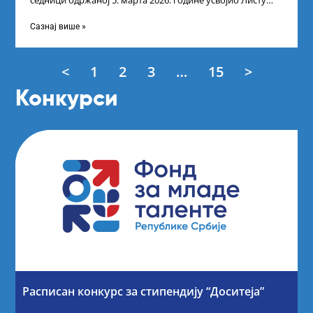
седници одржаној 5. марта 2026. године усвојио Листу
прелиминарних резултата кандидата
Сазнај више »
<
1
2
3
…
15
>
Конкурси
Расписан конкурс за стипендију “Доситеја”