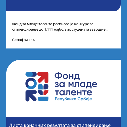
Фонд за младе таленте расписао је Конкурс за
стипендирање до 1.111 најбољих студената завршне
године основних и интегрисаних академских студија
Сазнај више »
Листа коначних резултата за стипендирање