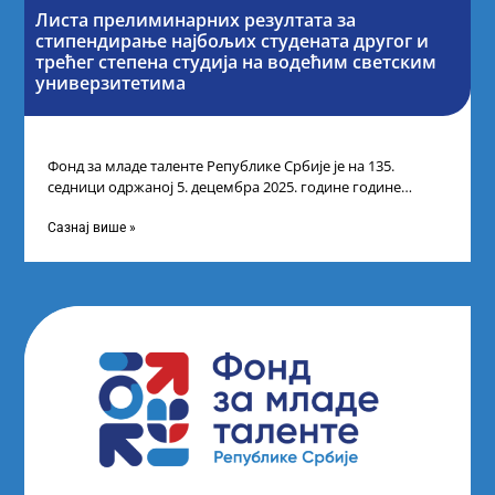
Листа прелиминарних резултата за
стипендирање најбољих студената другог и
трећег степена студија на водећим светским
универзитетима
Фонд за младе таленте Републике Србије је на 135.
седници одржаној 5. децембра 2025. године године
усвојио Листу прелиминарних резултата
Сазнај више »