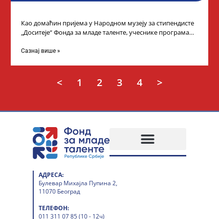
Као домаћин пријема у Народном музеју за стипендисте
„Доситеје“ Фонда за младе таленте, учеснике програма
„Таленти у јавном сектору“, министарка
Сазнај више »
<
1
2
3
4
>
АДРЕСА:
Булевар Михајла Пупина 2,
11070 Београд
ТЕЛЕФОН:
011 311 07 85 (10 - 12ч)