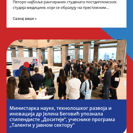
Петоро најбоље рангираних студената постдипломских
студија медицине, који се образују на престижним
факултетима у иностранству, добило је додатне
стипендије од
Сазнај више »
Министарка науке, технолошког развоја и
иновација др Јелена Беговић упознала
стипендисте „Доситеје“, учеснике програма
„Таленти у јавном сектору“