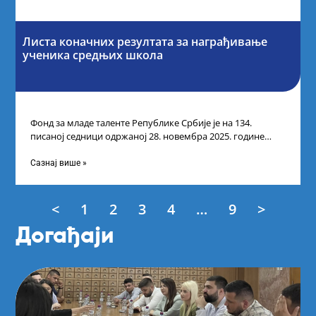
Листа коначних резултата за награђивање
ученика средњих школа
Фонд за младе таленте Републике Србије је на 134.
писаној седници одржаној 28. новембра 2025. године
усвојио Листу коначних резултата
Сазнај више »
<
1
2
3
4
…
9
>
Догађаји