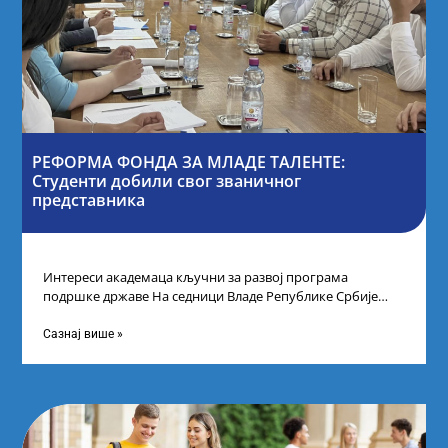
РЕФОРМА ФОНДА ЗА МЛАДЕ ТАЛЕНТЕ:
Студенти добили свог званичног
представника
Интереси академаца кључни за развој програма
подршке државе На седници Владе Републике Србије
одлучено је да први пут у оквиру
Сазнај више »