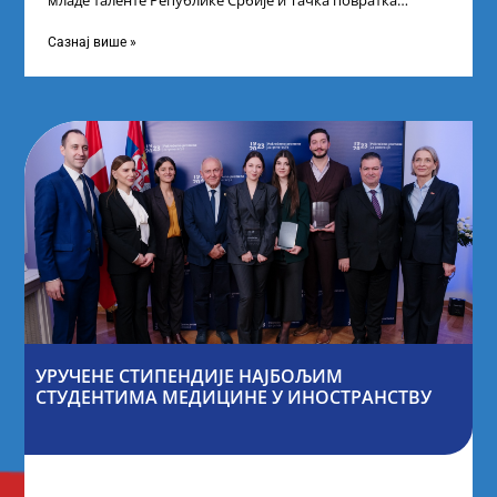
младе таленте Републике Србије и Тачка повратка
покренули су иницијативу Таленти.Екосистем. На
догађају су се
Сазнај више »
УРУЧЕНЕ СТИПЕНДИЈЕ НАЈБОЉИМ
СТУДЕНТИМА МЕДИЦИНЕ У ИНОСТРАНСТВУ