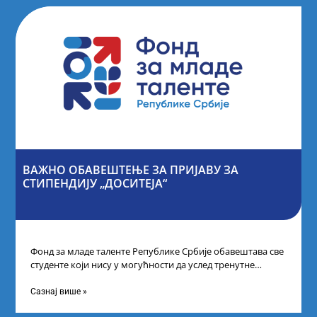
ВАЖНО ОБАВЕШТЕЊЕ ЗА ПРИЈАВУ ЗА
СТИПЕНДИЈУ „ДОСИТЕЈА“
Фонд за младе таленте Републике Србије обавештава све
студенте који нису у могућности да услед тренутне
ситуације на универзитетима и
Сазнај више »