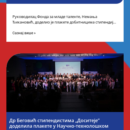
Руководилац Фонда за младе таленте, Немања
Ђикановић, доделио је плакете добитницима стипендије
„Доситеја” за школску 2023/24. годину у Градској кући
Сазнај више »
Др Беговић стипендистима „Доситеје”
доделила плакете у Научно-технолошком