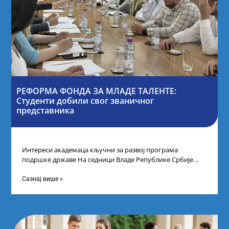
РЕФОРМА ФОНДА ЗА МЛАДЕ ТАЛЕНТЕ:
Студенти добили свог званичног
представника
Интереси академаца кључни за развој програма
подршке државе На седници Владе Републике Србије
одлучено је да први пут у оквиру
Сазнај више »