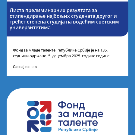
Листа прелиминарних резултата за
стипендирање најбољих студената другог и
трећег степена студија на водећим светским
универзитетима
Фонд за младе таленте Републике Србије је на 135.
седници одржаној 5. децембра 2025. године године
усвојио Листу прелиминарних резултата
Сазнај више »