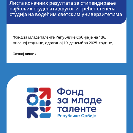
Листа коначних резултата за стипендирање
најбољих студената другог и трећег степена
студија на водећим светским универзитетима
Фонд за младе таленте Републике Србије је на 136.
писаној седници, одржаној 19. децембра 2025. године,
усвојио Одлуку о Листи
Сазнај више »