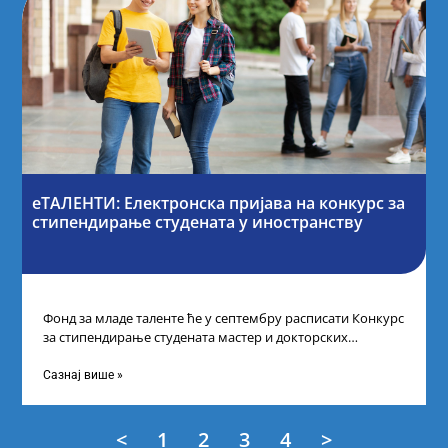
еТАЛЕНТИ: Електронска пријава на конкурс за
стипендирање студената у иностранству
Фонд за младе таленте ће у септембру расписати Конкурс
за стипендирање студената мастер и докторских
академских студија у иностранству, на
Сазнај више »
<
1
2
3
4
>