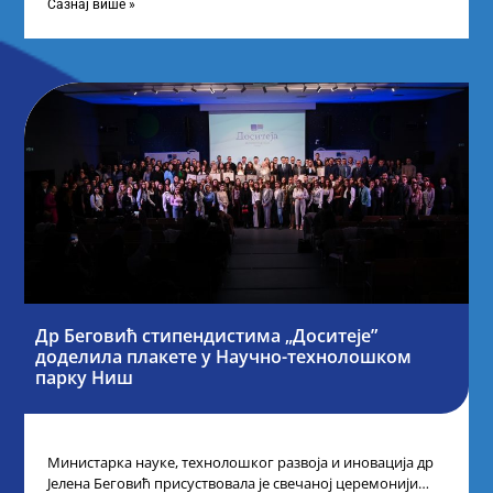
Сазнај више »
Др Беговић стипендистима „Доситеје”
доделила плакете у Научно-технолошком
парку Ниш
Министарка науке, технолошког развоја и иновација др
Јелена Беговић присуствовала је свечаној церемонији