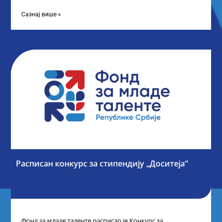
доделе плакета овогодишњим добитницима стипендије
„Доситеја” Фонда
Сазнај више »
Расписан конкурс за стипендију „Доситеја“
Фонд за младе таленте расписао је Конкурс за