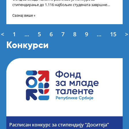
стипендирање до 1.116 најбољих студената завршне
године основних и интегрисаних академских студија
Сазнај више »
<
1
…
5
6
7
8
9
…
15
>
Конкурси
Расписан конкурс за стипендију “Доситеја”