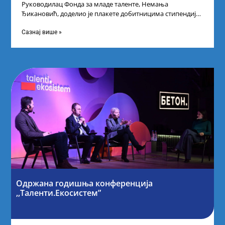
Руководилац Фонда за младе таленте, Немања
Ђикановић, доделио је плакете добитницима стипендије
„Доситеја” за школску 2023/24. годину у Научно-
технолошком парку
Сазнај више »
Одржана годишња конференција
,,Таленти.Екосистем”