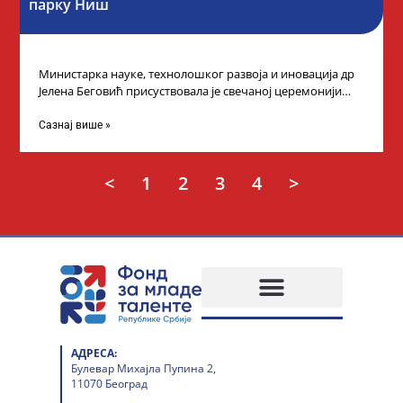
парку Ниш
Министарка науке, технолошког развоја и иновација др
Јелена Беговић присуствовала је свечаној церемонији
доделе плакета овогодишњим добитницима стипендије
„Доситеја” Фонда
Сазнај више »
<
1
2
3
4
>
АДРЕСА:
Булевар Михајла Пупина 2,
11070 Београд