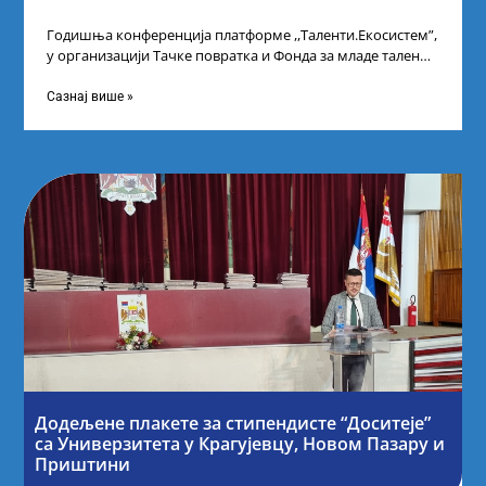
Годишња конференција платформе ,,Таленти.Екосистем”,
у организацији Тачке повратка и Фонда за младе таленте
Републике Србије, одржана је у Београду. Овом
Сазнај више »
Додељене плакете за стипендисте “Доситеје”
са Универзитета у Крагујевцу, Новом Пазару и
Приштини