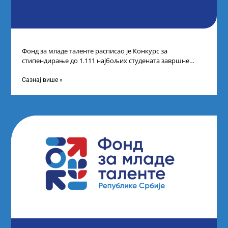
Фонд за младе таленте расписао је Конкурс за
стипендирање до 1.111 најбољих студената завршне
године основних и интегрисаних академских студија
Сазнај више »