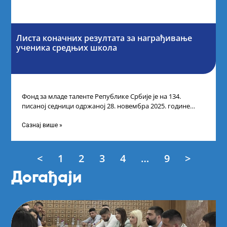
Листа коначних резултата за награђивање
ученика средњих школа
Фонд за младе таленте Републике Србије је на 134.
писаној седници одржаној 28. новембра 2025. године
усвојио Листу коначних резултата
Сазнај више »
<
1
2
3
4
…
9
>
Догађаји