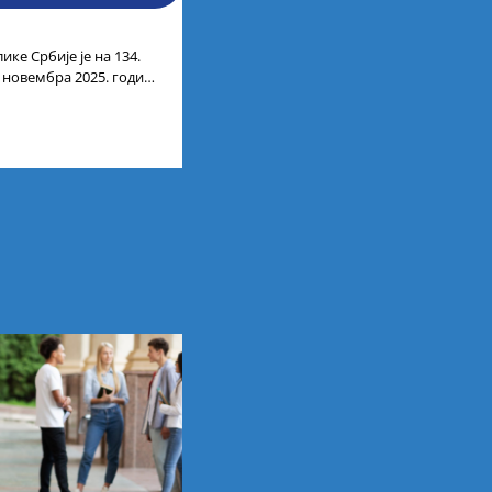
ике Србије је на 134.
. новембра 2025. године
лтата