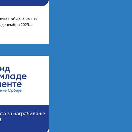
ике Србије је на 136.
. децембра 2025.
ти
ата за награђивање
а