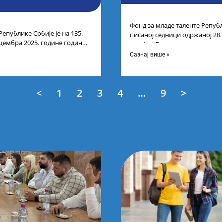
Фонд за младе таленте Републ
Републике Србије је на 135.
писаној седници одржаној 28
цембра 2025. године године
усвојио Листу коначних резу
нарних резултата
Сазнај више »
<
1
2
3
4
…
9
>