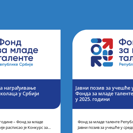
за награђивање
Јавни позив за учешће 
колаца у Србији
Фонда за младе талент
у 2025. години
 године – Фонд за младе
Фонд за младе таленте Републ
је расписао је Конкурс за
Јавни позив за учешће у сре