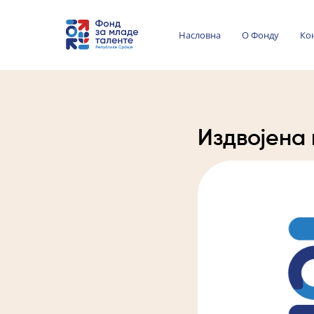
Насловна
О Фонду
Ко
Издвојена 