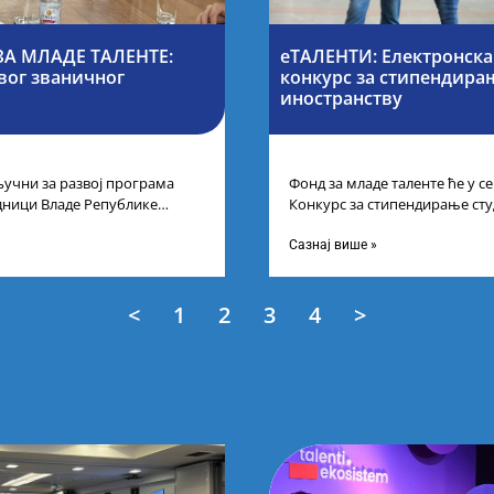
А МЛАДЕ ТАЛЕНТЕ:
еТАЛЕНТИ: Електронска
вог званичног
конкурс за стипендирањ
иностранству
учни за развој програма
Фонд за младе таленте ће у 
дници Владе Републике
Конкурс за стипендирање сту
први пут у оквиру
докторских академских студиј
Сазнај више »
<
1
2
3
4
>