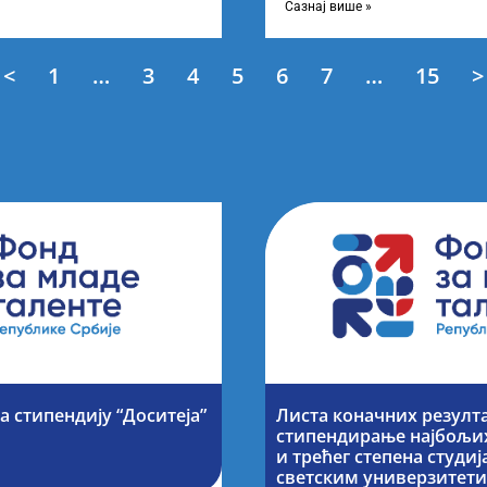
Сазнај више »
<
1
…
3
4
5
6
7
…
15
>
а стипендију “Доситеја”
Листа коначних резулта
стипендирање најбољих
и трећег степена студи
светским универзитет