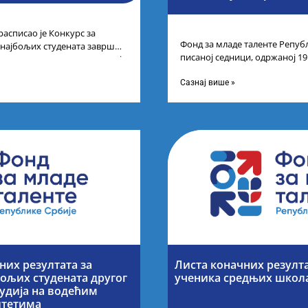
расписао је Конкурс за
Фонд за младе таленте Републ
 најбољих студената завршне
писаној седници, одржаној 19
егрисаних академских студија
године, усвојио Одлуку о Лис
Сазнај више »
их резултата за
Листа коначних резулт
ољих студената другог
ученика средњих школ
тудија на водећим
итетима