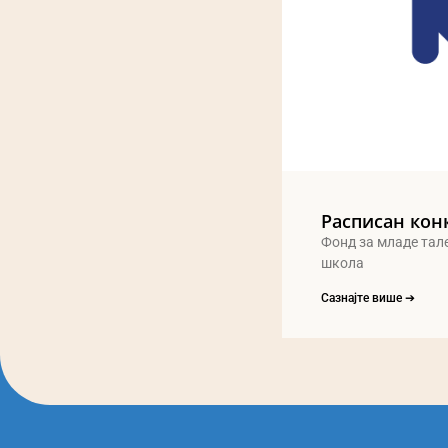
Расписан кон
Фонд за младе тал
школа
Сазнајте више ➔