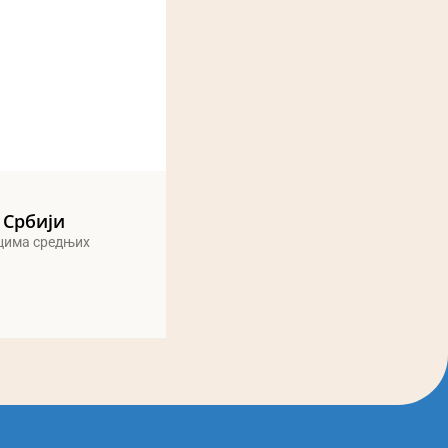
 Србији
ицима средњих