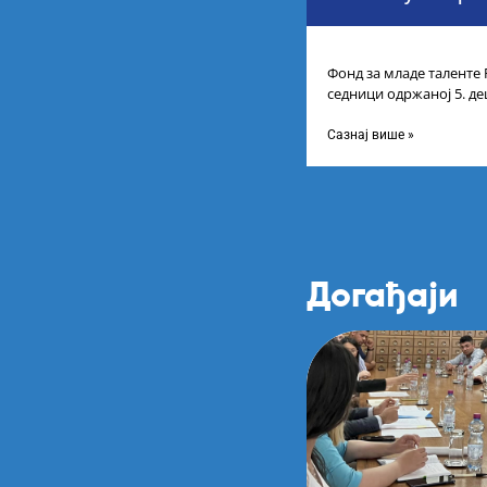
Фонд за младе таленте 
седници одржаној 5. де
усвојио Листу прелими
Сазнај више »
Догађаји