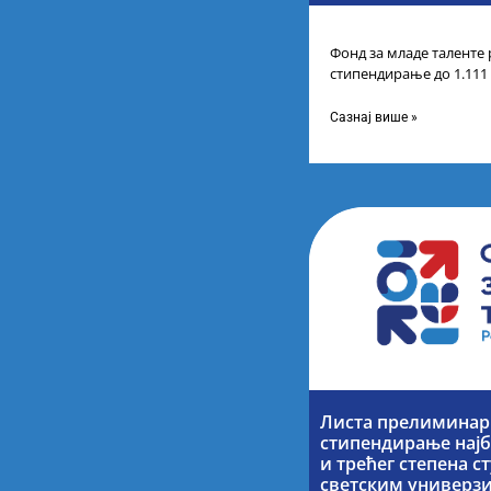
Фонд за младе таленте 
стипендирање до 1.111
године основних и инт
Сазнај више »
Листа прелиминарн
стипендирање најб
и трећег степена с
светским универз