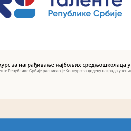
курс за награђивање најбољих средњошколаца у
енте Републике Србије расписао је Конкурс за доделу награда учен