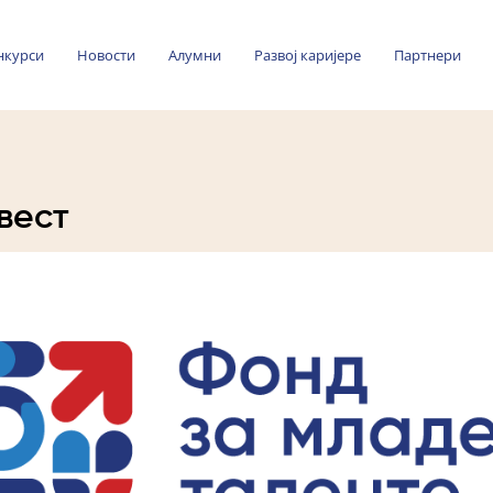
нкурси
Новости
Алумни
Развој каријере
Партнери
вест