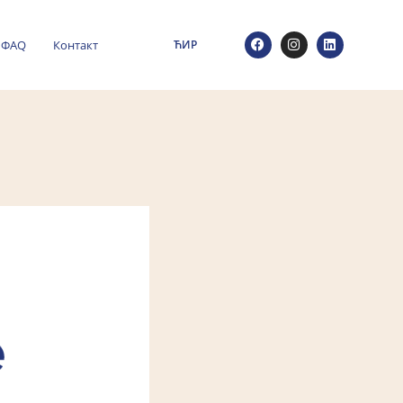
ФАQ
Контакт
ЋИР