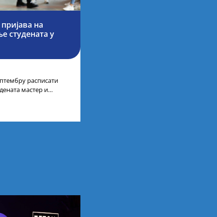
 пријава на
е студената у
септембру расписати
дената мастер и
а у иностранству, на