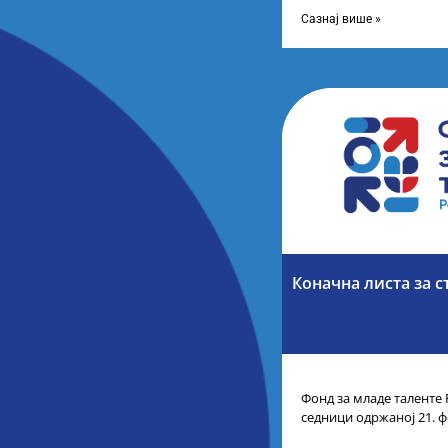
доделу награда учени
Сазнај више »
Коначна листа за с
Фонд за младе таленте 
седници одржаној 21. ф
Листу коначних резулт