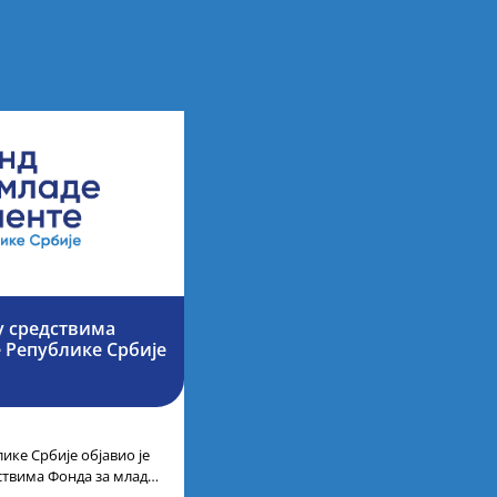
у средствима
е Републике Србије
ике Србије објавио је
дствима Фонда за младе