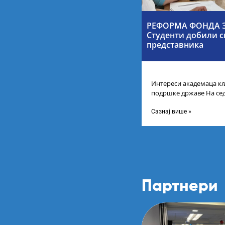
РЕФОРМА ФОНДА З
Студенти добили с
представника
Интереси академаца кљ
подршке државе На се
Србије одлучено је да 
Сазнај више »
Партнери