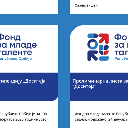
цима средњих
таленте Републике Србије
Сазнај више »
типендију „Доситеја“
Прелиминарна листа за
“Доситеја”
Републике Србије је на 130.
Фонд за младе таленте Републ
ебруара 2025. године усвојио
седници одржаној 24. јануара
ата по
Листу прелиминарних резулт