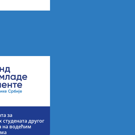
та за
 студената другог
ја на водећим
има