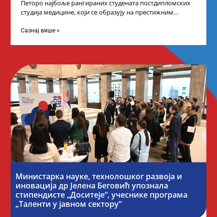
Петоро најбоље рангираних студената постдипломских
студија медицине, који се образују на престижним
факултетима у иностранству, добило је додатне
стипендије од
Сазнај више »
Министарка науке, технолошког развоја и
иновација др Јелена Беговић упознала
стипендисте „Доситеје“, учеснике програма
„Таленти у јавном сектору“