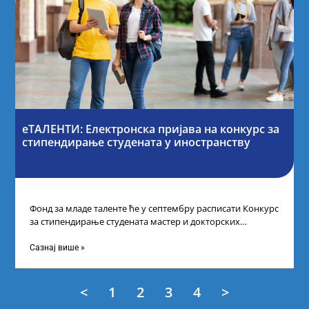
еТАЛЕНТИ: Електронска пријава на конкурс за
стипендирање студената у иностранству
Фонд за младе таленте ће у септембру расписати Конкурс
за стипендирање студената мастер и докторских
академских студија у иностранству, на
Сазнај више »
<
1
2
3
4
>