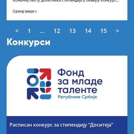
Коначну листу добитника стипендија у оквиру Конкурса
за стипендирање најбољих студената завршне
Сазнај више »
<
1
…
12
13
14
15
>
Конкурси
Расписан конкурс за стипендију “Доситеја”