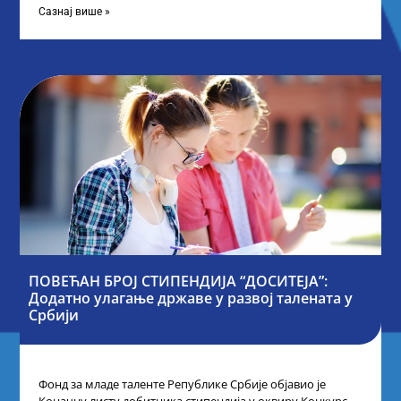
Сазнај више »
ПОВЕЋАН БРОЈ СТИПЕНДИЈА “ДОСИТЕЈА”:
Додатно улагање државе у развој талената у
Србији
Фонд за младе таленте Републике Србије објавио је