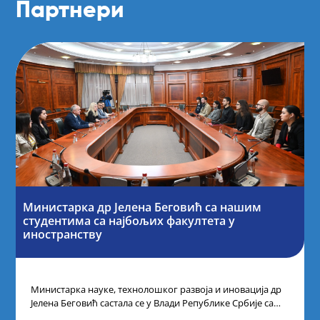
Партнери
Министарка др Јелена Беговић са нашим
студентима са најбољих факултета у
иностранству
Министарка науке, технолошког развоја и иновација др
Јелена Беговић састала се у Влади Републике Србије са
најбољим студентима из Србије