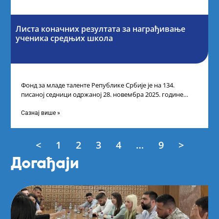
Листа коначних резултата за награђивање
ученика средњих школа
Фонд за младе таленте Републике Србије је на 134.
писаној седници одржаној 28. новембра 2025. године
усвојио Листу коначних резултата
Сазнај више »
<
1
2
3
4
…
9
>
Догађаји