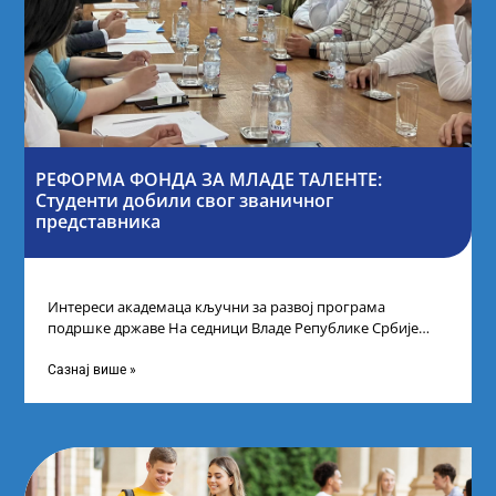
РЕФОРМА ФОНДА ЗА МЛАДЕ ТАЛЕНТЕ:
Студенти добили свог званичног
представника
Интереси академаца кључни за развој програма
подршке државе На седници Владе Републике Србије
одлучено је да први пут у оквиру
Сазнај више »