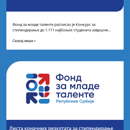
Фонд за младе таленте расписао је Конкурс за
стипендирање до 1.111 најбољих студената завршне
године основних и интегрисаних академских студија
Сазнај више »
Листа коначних резултата за стипендирање