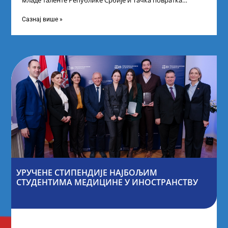
младе таленте Републике Србије и Тачка повратка
покренули су иницијативу Таленти.Екосистем. На
догађају су се
Сазнај више »
УРУЧЕНЕ СТИПЕНДИЈЕ НАЈБОЉИМ
СТУДЕНТИМА МЕДИЦИНЕ У ИНОСТРАНСТВУ