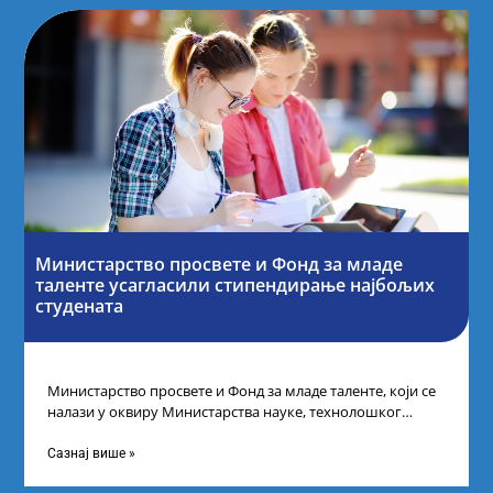
Министарство просвете и Фонд за младе
таленте усагласили стипендирање најбољих
студената
Министарство просвете и Фонд за младе таленте, који се
налази у оквиру Министарства науке, технолошког
развоја и иновација, усагласили су
Сазнај више »