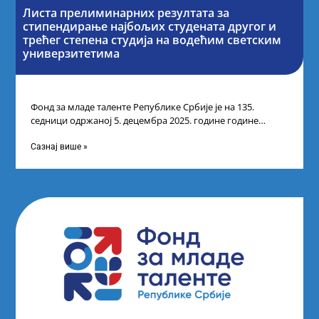
Листа прелиминарних резултата за
стипендирање најбољих студената другог и
трећег степена студија на водећим светским
универзитетима
Фонд за младе таленте Републике Србије је на 135.
седници одржаној 5. децембра 2025. године године
усвојио Листу прелиминарних резултата
Сазнај више »