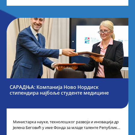
САРАДЊА: Компанија Ново Нордиск
стипендира најбоље студенте медицине
Министарка науке, технолошког развоја и иновација др
Јелена Беговић у име Фонда за младе таленте Републике
Србије потписала је са