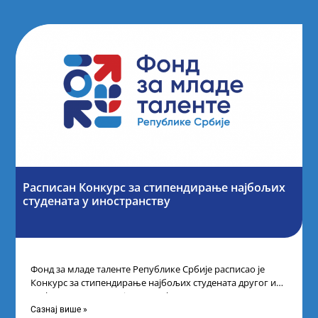
Расписан Конкурс за стипендирање најбољих
студената y иностранству
Фонд за младе таленте Републике Србије расписао је
Конкурс за стипендирање најбољих студената другог и
трећег степена студија на водећим
Сазнај више »