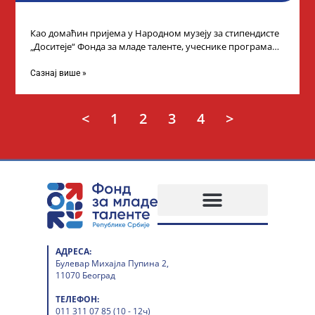
Као домаћин пријема у Народном музеју за стипендисте
„Доситеје“ Фонда за младе таленте, учеснике програма
„Таленти у јавном сектору“, министарка
Сазнај више »
<
1
2
3
4
>
АДРЕСА:
Булевар Михајла Пупина 2,
11070 Београд
ТЕЛЕФОН:
011 311 07 85 (10 - 12ч)