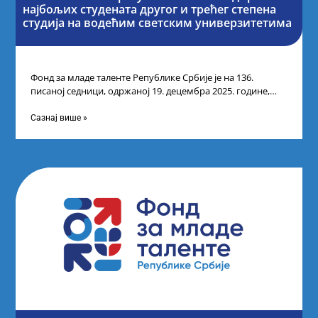
најбољих студената другог и трећег степена
студија на водећим светским универзитетима
Фонд за младе таленте Републике Србије је на 136.
писаној седници, одржаној 19. децембра 2025. године,
усвојио Одлуку о Листи
Сазнај више »