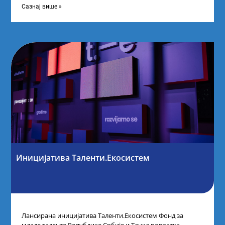
Сазнај више »
Иницијатива Таленти.Екосистем
Лансирана иницијатива Таленти.Екосистем Фонд за