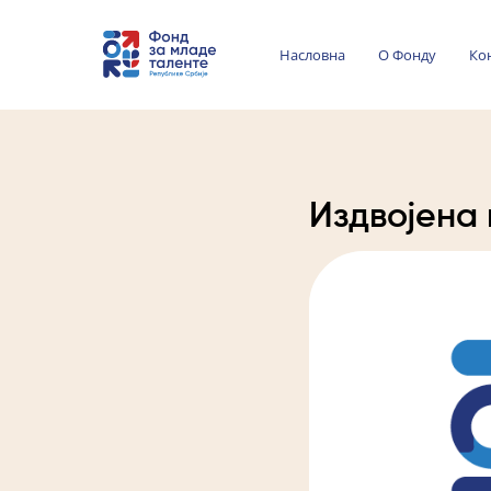
Насловна
О Фонду
Ко
Издвојена 