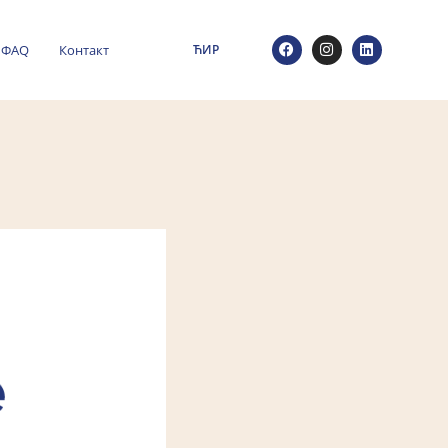
ФАQ
Контакт
ЋИР