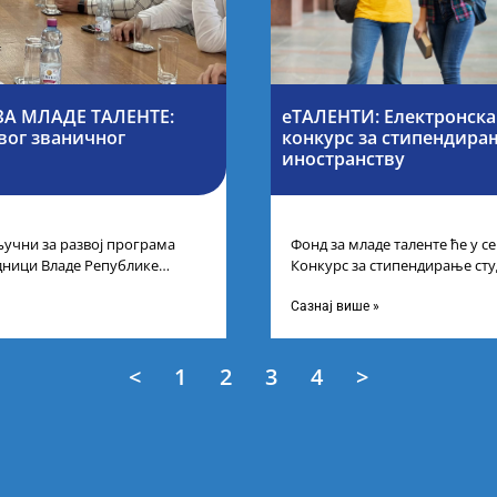
А МЛАДЕ ТАЛЕНТЕ:
еТАЛЕНТИ: Електронска
вог званичног
конкурс за стипендирањ
иностранству
учни за развој програма
Фонд за младе таленте ће у 
дници Владе Републике
Конкурс за стипендирање сту
први пут у оквиру
докторских академских студиј
Сазнај више »
<
1
2
3
4
>