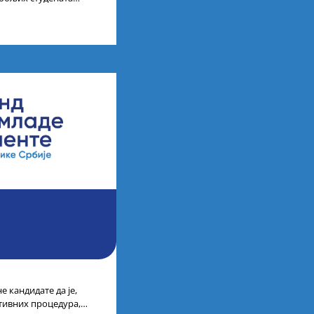
ија на водећим
 кандидате да је,
тивних процедура,