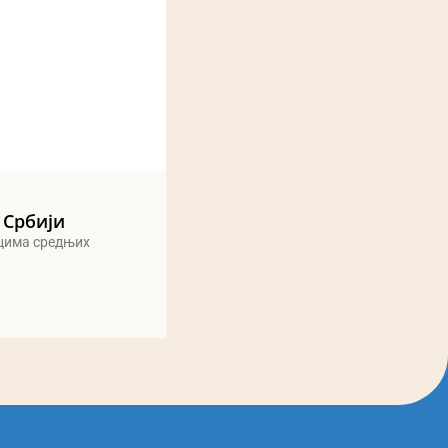
 Србији
ицима средњих