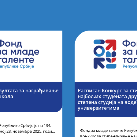
зултата за награђивање
Расписан Конкурс за с
школа
најбољих студената дру
степена студија на вод
универзитетима
Републике Србије је на 134.
Фонд за младе таленте Републ
ој 28. новембра 2025. године
Конкурс за стипендирање на