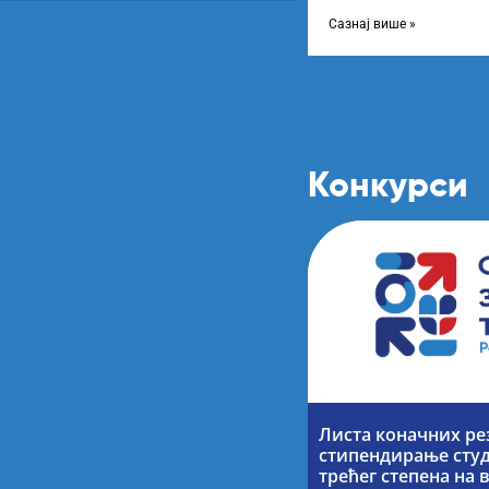
Листу прелиминарних р
Сазнај више »
Конкурси
Листа коначних ре
стипендирање студ
трећег степена на