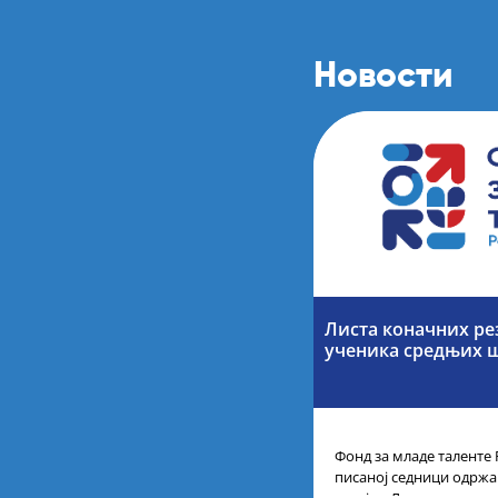
Новости
Листа коначних ре
ученика средњих 
Фонд за младе таленте 
писаној седници одржан