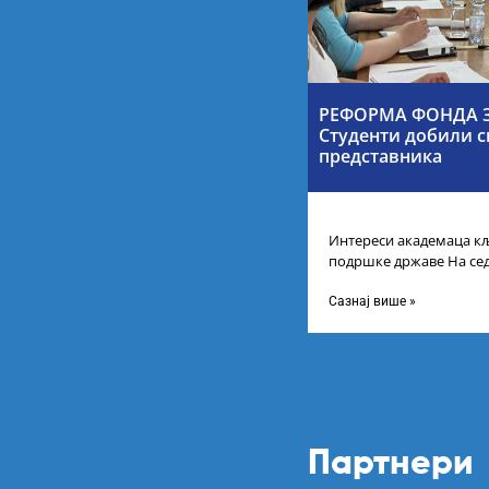
РЕФОРМА ФОНДА З
Студенти добили с
представника
Интереси академаца кљ
подршке државе На се
Србије одлучено је да 
Сазнај више »
Партнери