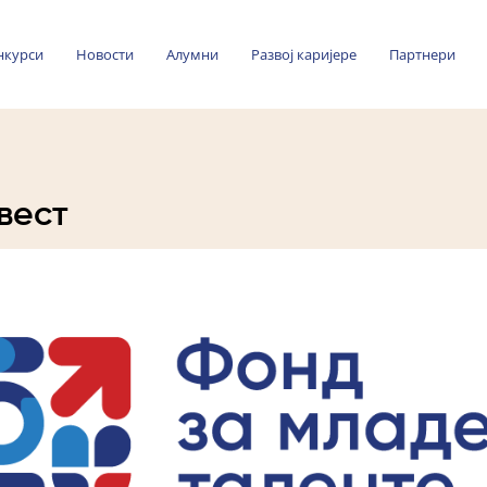
нкурси
Новости
Алумни
Развој каријере
Партнери
вест