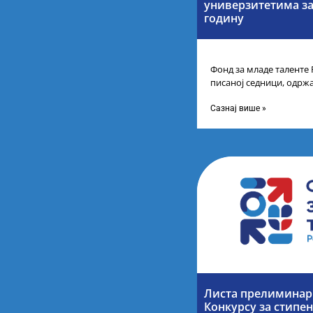
универзитетима за
годину
Фонд за младе таленте 
писаној седници, одржа
усвојио Одлуку о Листи
Сазнај више »
Листа прелиминарн
Конкурсу за стипе