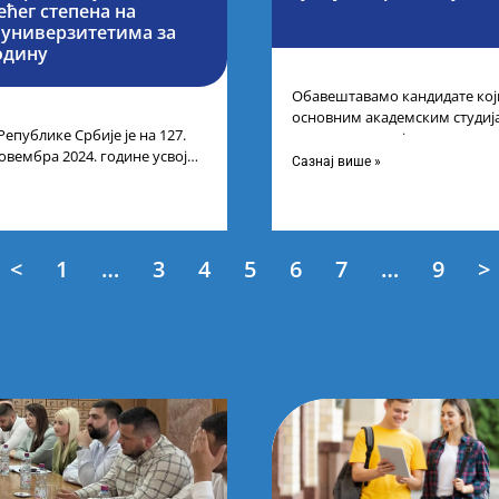
ећег степена на
 универзитетима за
одину
Обавештавамо кандидате кој
основним академским студиј
Републике Србије је на 127.
високошколској установи у ин
овембра 2024. године усвојио
успешно поднели
Сазнај више »
езултата по
<
1
…
3
4
5
6
7
…
9
>