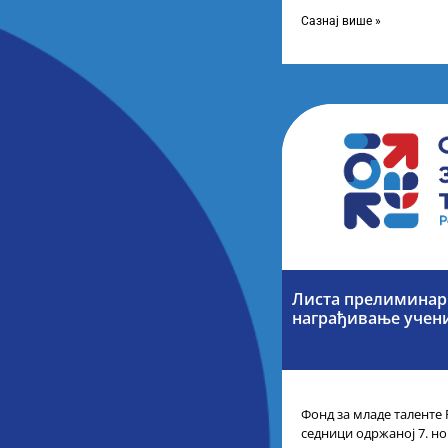
усвојио Листу коначних
Сазнај више »
Листа прелиминарн
награђивање учен
Фонд за младе таленте 
седници одржаној 7. но