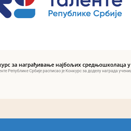
курс за награђивање најбољих средњошколаца у
енте Републике Србије расписао је Конкурс за доделу награда учен