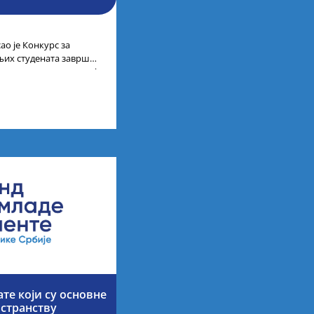
ао је Конкурс за
љих студената завршне
них академских студија
те који су основне
остранству