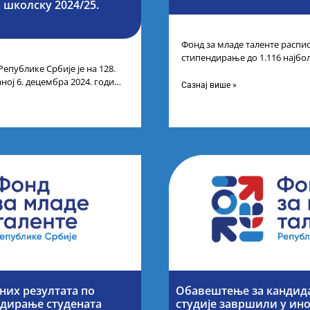
 школску 2024/25.
Фонд за младе таленте распис
стипендирање до 1.116 најбо
Републике Србије је на 128.
године основних и интегриса
ној 6. децембра 2024. године,
Сазнај више »
их резултата по
Обавештење за кандида
ндирање студената
студије завршили у ин