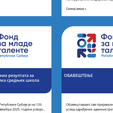
 резултата
другог и трећег степена студ
Сазнај више »
их резултата за
ОБАВЕШТЕЊЕ
ика средњих школа
Републике Србије је на 133.
Обавештавамо све пријављене
вембра 2025. године усвојио
услед одређених администра