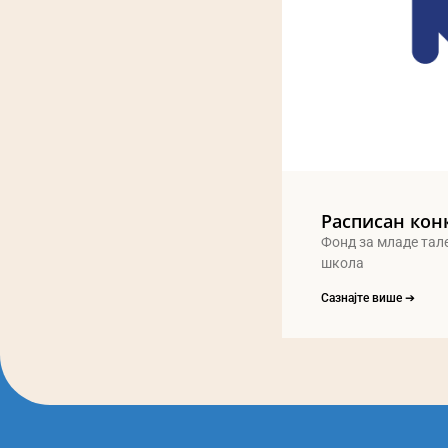
Расписан кон
Фонд за младе тал
школа
Сазнајте више ➔