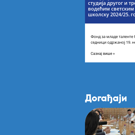
студија другог и тр
водећим светским
школску 2024/25. г
Фонд за младе таленте 
седници одржаној 19. н
Листу прелиминарних р
Сазнај више »
Догађаји