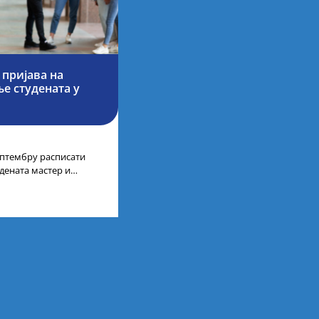
 пријава на
е студената у
септембру расписати
дената мастер и
а у иностранству, на