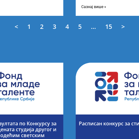
езултата по
објављивање Листе прелимин
Конкурсу за доделу награда
Сазнај више »
<
1
2
3
4
5
…
15
>
зултата по Конкурсу за
Расписан конкурс за ст
ената студија другог и
 водећим светским