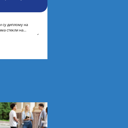
и су диплому на
ама стекли на
остранству да, како би