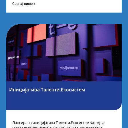
Сазнај више »
Иницијатива Таленти.Екосистем
Лансирана иницијатива Таленти.Екосистем Фонд за