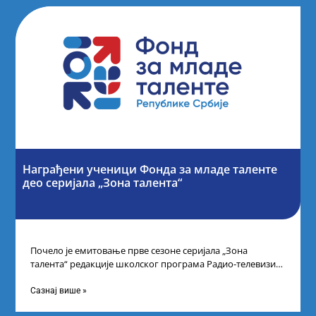
Награђени ученици Фонда за младе таленте
део серијала „Зона талента“
Почело је емитовање прве сезоне серијала „Зона
талента“ редакције школског програма Радио-телевизије
Србије, сваког петка у 10 часова на каналу
Сазнај више »