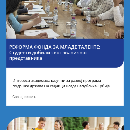
РЕФОРМА ФОНДА ЗА МЛАДЕ ТАЛЕНТЕ:
Студенти добили свог званичног
представника
Интереси академаца кључни за развој програма
подршке државе На седници Владе Републике Србије
одлучено је да први пут у оквиру
Сазнај више »