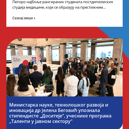
Петоро најбоље рангираних студената постдипломских
студија медицине, који се образују на престижним
факултетима у иностранству, добило је додатне
стипендије од
Сазнај више »
Министарка науке, технолошког развоја и
иновација др Јелена Беговић упознала
стипендисте „Доситеје“, учеснике програма
„Таленти у јавном сектору“