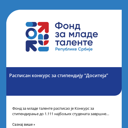
Расписан конкурс за стипендију “Доситеја”
Фонд за младе таленте расписао је Конкурс за
стипендирање до 1.111 најбољих студената завршне
године основних и интегрисаних академских студија
Сазнај више »