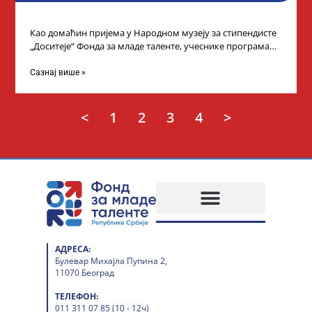
Као домаћин пријема у Народном музеју за стипендисте
„Доситеје“ Фонда за младе таленте, учеснике програма
„Таленти у јавном сектору“, министарка
Сазнај више »
<
1
2
3
4
>
АДРЕСА:
Булевар Михајла Пупина 2,
11070 Београд
ТЕЛЕФОН:
011 311 07 85 (10 - 12ч)