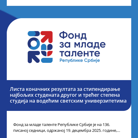
Листа коначних резултата за стипендирање
најбољих студената другог и трећег степена
студија на водећим светским универзитетима
Фонд за младе таленте Републике Србије је на 136.
писаној седници, одржаној 19. децембра 2025. године,
усвојио Одлуку о Листи