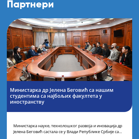
Партнери
Министарка др Јелена Беговић са нашим
студентима са најбољих факултета у
иностранству
Министарка науке, технолошког развоја и иновација др
Јелена Беговић састала се у Влади Републике Србије са
најбољим студентима из Србије