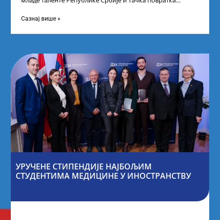
младе таленте Републике Србије и Тачка повратка
покренули су иницијативу Таленти.Екосистем. На
догађају су се
Сазнај више »
УРУЧЕНЕ СТИПЕНДИЈЕ НАЈБОЉИМ
СТУДЕНТИМА МЕДИЦИНЕ У ИНОСТРАНСТВУ