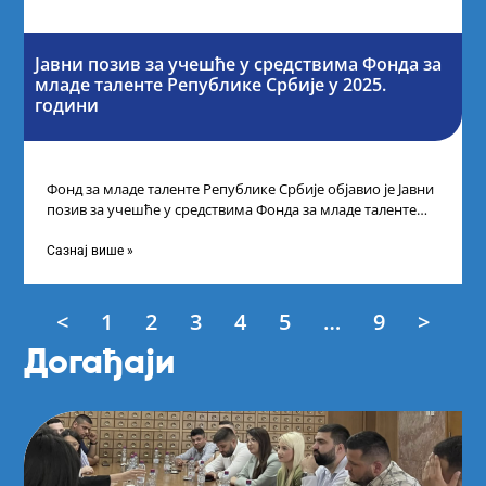
Јавни позив за учешће у средствима Фонда за
младе таленте Републике Србије у 2025.
години
Фонд за младе таленте Републике Србије објавио је Јавни
позив за учешће у средствима Фонда за младе таленте
Републике Србије
Сазнај више »
<
1
2
3
4
5
…
9
>
Догађаји