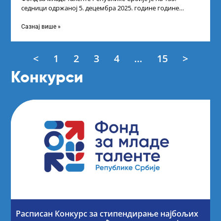
седници одржаној 5. децембра 2025. године године
усвојио Листу прелиминарних резултата
Сазнај више »
<
1
2
3
4
…
15
>
Конкурси
Расписан Конкурс за стипендирање најбољих