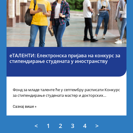
еТАЛЕНТИ: Електронска пријава на конкурс за
стипендирање студената у иностранству
Фонд за младе таленте ће у септембру расписати Конкурс
за стипендирање студената мастер и докторских
академских студија у иностранству, на
Сазнај више »
<
1
2
3
4
>