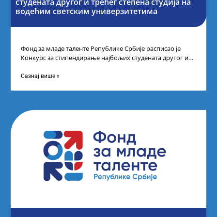
студената другог и трећег степена студија на
водећим светским универзитетима
Фонд за младе таленте Републике Србије расписао је
Конкурс за стипендирање најбољих студената другог и
трећег степена студија на водећим
Сазнај више »