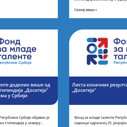
 Марина Соковић и
поседују диплому из области 
а промоцију
Сазнај више »
енте доделио више од
Листа коначних резулта
типендија „Доситеја“
„Доситеја“
ма у Србији
Републике Србије објавио је
Фонд за младе таленте Републ
ка стипендија у оквиру
седници одржаној 25. јануара