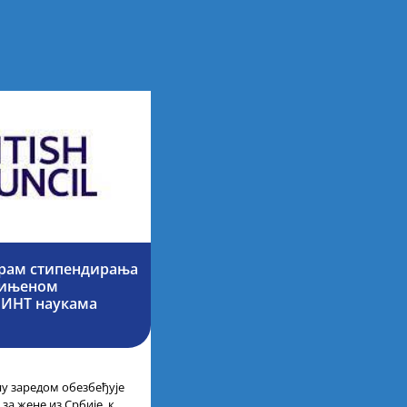
грам стипендирања
едињеном
МИНТ наукама
ну заредом обезбеђује
за жене из Србије, које