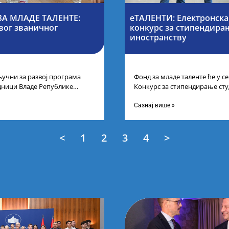
А МЛАДЕ ТАЛЕНТЕ:
еТАЛЕНТИ: Електронска
вог званичног
конкурс за стипендирањ
иностранству
учни за развој програма
Фонд за младе таленте ће у 
дници Владе Републике
Конкурс за стипендирање сту
први пут у оквиру
докторских академских студиј
Сазнај више »
<
1
2
3
4
>