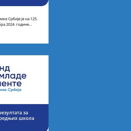
ике Србије је на 125.
бра 2024. године
чних
езултата за
средњих школа