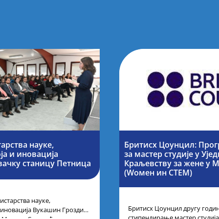
арства науке,
Бритисх Цоунцил: Про
ја и иновација
за мастер студије у Уј
вачку станицу Петница
Краљевству за жене у 
(Wомен ин СТЕМ)
старства науке,
Бритисх Цоунцил другу годи
 иновација Вукашин Гроздић,
стипендирање мастер студија 