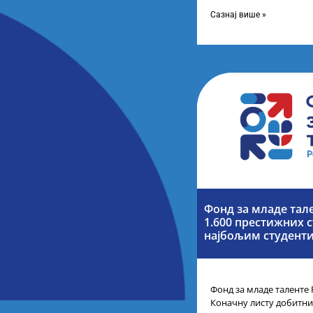
помоћник министра др
представници Центра з
Сазнај више »
Фонд за младе тал
1.600 престижних с
најбољим студенти
Фонд за младе таленте 
Коначну листу добитни