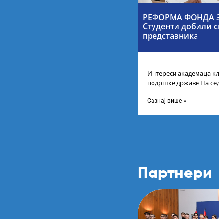
РЕФОРМА ФОНДА З
Студенти добили с
представника
Интереси академаца кљ
подршке државе На се
Србије одлучено је да 
Сазнај више »
Партнери