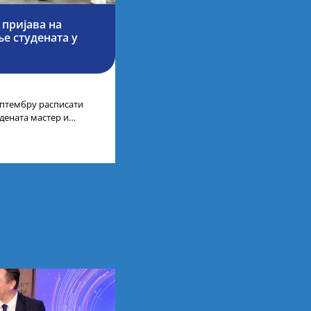
 пријава на
е студената у
септембру расписати
дената мастер и
а у иностранству, на