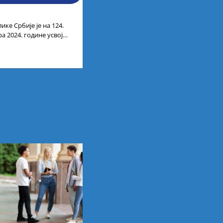
ике Србије је на 124.
а 2024. године усвојио
ата по