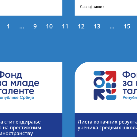
ање најбољих студената
Листу коначних резултата по
Сазнај више »
1
…
9
10
11
12
13
…
15
за стипендирање
Листа коначних резулт
а на престижним
ученика средњих школ
иностранству