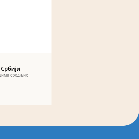
 Србији
ицима средњих