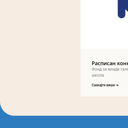
Расписан кон
Фонд за младе тал
школа
Сазнајте више ➔