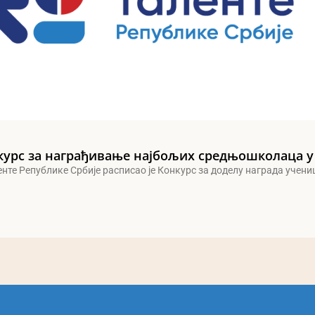
курс за награђивање најбољих средњошколаца у
енте Републике Србије расписао је Конкурс за доделу награда учен