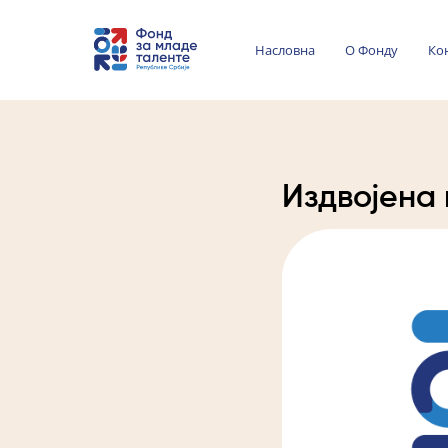
Насловна
О Фонду
Ко
Издвојена 