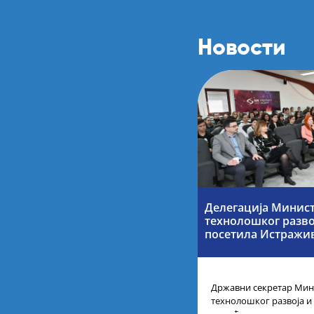
Новости
Делегација Минист
технолошког разво
посетила Истражи
Државни секретар Мини
технолошког развоја и