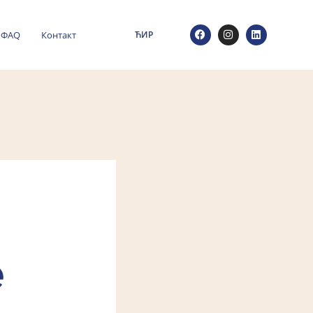
ФАQ
Контакт
ЋИР