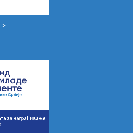
>
ата за награђивање
а