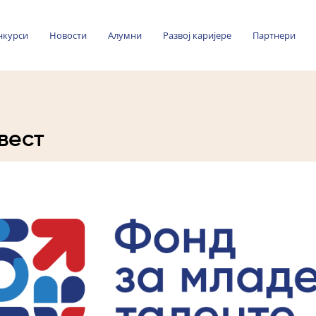
нкурси
Новости
Алумни
Развој каријере
Партнери
вест