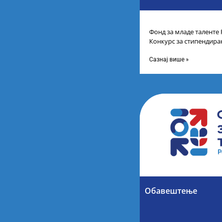
Фонд за младе таленте 
Конкурс за стипендира
другог и трећег степен
Сазнај више »
Обавештење