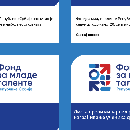
Републике Србије расписао је
Фонд за младе таленте Републ
ње најбољих студената
седници одржаној 20. септем
а студија на водећим
усвојио Одлуку о Листи кона
Сазнај више »
Листа прелиминарних р
награђивање ученика 