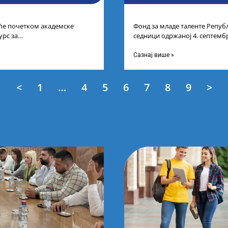
 ће почетком академске
Фонд за младе таленте Републ
урс за
седници одржаној 4. септембр
студената другог и трећег
Листу прелиминарних резулт
ећим
Сазнај више »
<
1
…
4
5
6
7
8
9
>