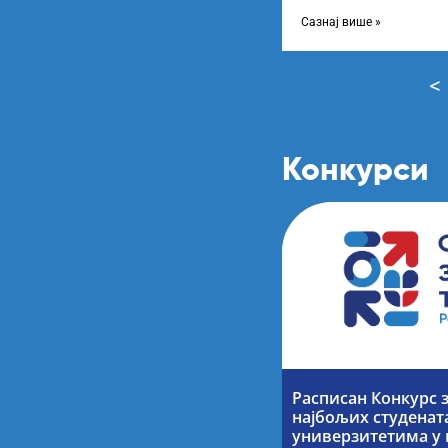
Конкурса за стипендир
завршне
Сазнај више »
<
Конкурси
Расписан Конкурс 
најбољих студенат
универзитетима у 