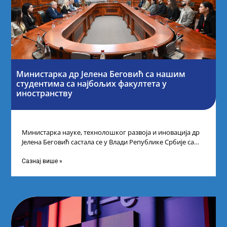
Министарка др Јелена Беговић са нашим
студентима са најбољих факултета у
иностранству
Министарка науке, технолошког развоја и иновација др
Јелена Беговић састала се у Влади Републике Србије са
најбољим студентима из Србије
Сазнај више »