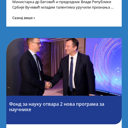
Министарка др Беговић и председник Владе Републике
Србије Вучевић младим талентима уручили признања У
Палати Србија уприличен је пријем за
Сазнај више »
Фонд за науку отвара 2 нова програма за
научнике