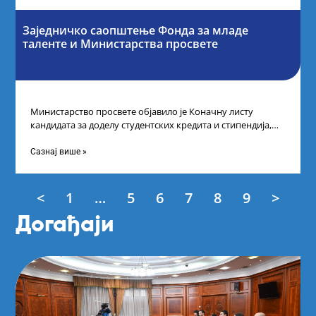
Заједничко саопштење Фонда за младе
таленте и Министарства просвете
Министарство просвете објавило је Коначну листу
кандидата за доделу студентских кредита и стипендија,
као и Коначну листу ученика и студената
Сазнај више »
<
1
…
5
6
7
8
9
>
Догађаји