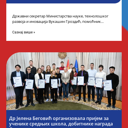
Државни секретар Министарства науке, технолошког
развоја и иновација Вукашин Гроздић, помоћник
министра др Марина Соковић и представници Центра за
промоцију
Сазнај више »
Др Јелена Беговић организовала пријем за
ученике средњих школа, добитнике награда