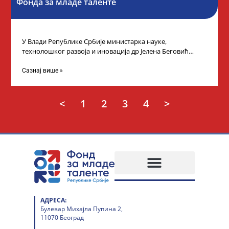
Фонда за младе таленте
У Влади Републике Србије министарка науке,
технолошког развоја и иновација др Јелена Беговић
организовала је пријем за ученике средњошколце који
Сазнај више »
<
1
2
3
4
>
АДРЕСА:
Булевар Михајла Пупина 2,
11070 Београд