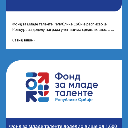
Фонд за младе таленте Републике Србије расписао је
Конкурс за доделу награда ученицима средњих школа за
постигнуте успехе на признатим
Сазнај више »
Фонд за младе таленте доделио више од 1.600