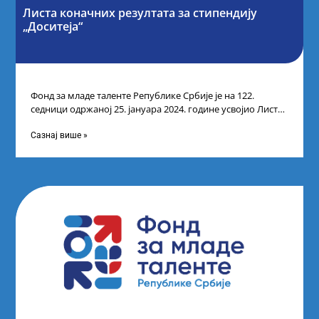
Листа коначних резултата за стипендију
„Доситеја“
Фонд за младе таленте Републике Србије је на 122.
седници одржаној 25. јануара 2024. године усвојио Листу
коначних резултата по
Сазнај више »