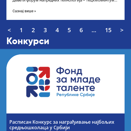
Девети форум напредних технологија – ТецхМоментум
2025 – уз подршку и покровитељство Министарства
Сазнај више »
<
1
2
3
4
5
6
…
15
>
Конкурси
Расписан Конкурс за награђивање најбољих
средњошколаца у Србији