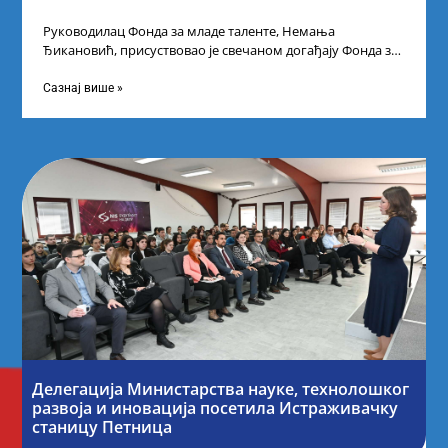
Руководилац Фонда за младе таленте, Немања
Ђикановић, присуствовао је свечаном догађају Фонда за
науку Републике Србије у Дому омладине на
Сазнај више »
Делегација Министарства науке, технолошког
развоја и иновација посетила Истраживачку
станицу Петница