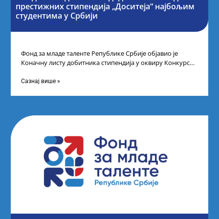
престижних стипендија „Доситеја“ најбољим
студентима у Србији
Фонд за младе таленте Републике Србије објавио је
Коначну листу добитника стипендија у оквиру Конкурса
за стипендирање најбољих студената завршне
Сазнај више »