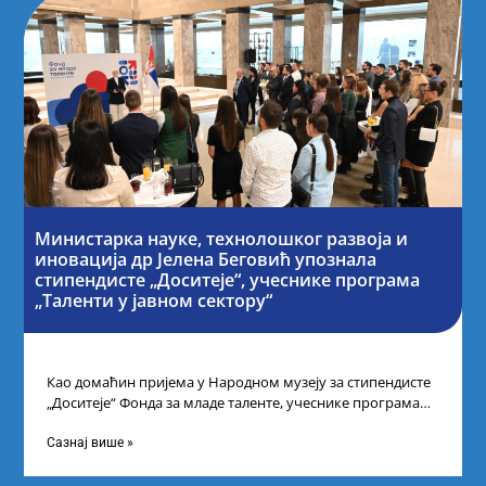
Министарка науке, технолошког развоја и
иновација др Јелена Беговић упознала
стипендисте „Доситеје“, учеснике програма
„Таленти у јавном сектору“
Као домаћин пријема у Народном музеју за стипендисте
„Доситеје“ Фонда за младе таленте, учеснике програма
„Таленти у јавном сектору“, министарка
Сазнај више »