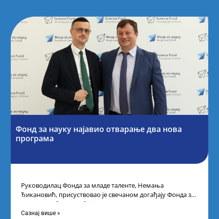
Фонд за науку најавио отварање два нова
програма
Руководилац Фонда за младе таленте, Немања
Ђикановић, присуствовао је свечаном догађају Фонда за
науку Републике Србије одржаном у Научно-
технолошком парку
Сазнај више »