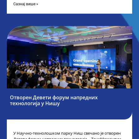
Сазнај више »
Отворен Девети форум напредних
технологија у Нишу
У Научно-технолошком парку Ниш свечано је отворен