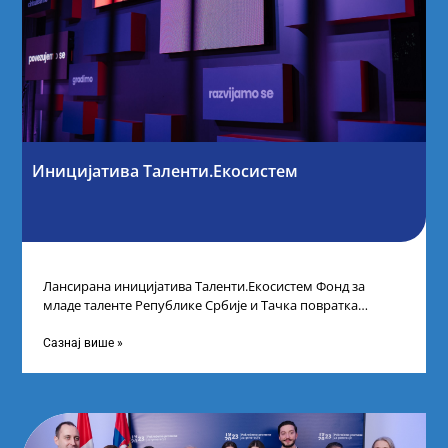
Иницијатива Таленти.Екосистем
Лансирана иницијатива Таленти.Екосистем Фонд за
младе таленте Републике Србије и Тачка повратка
покренули су иницијативу Таленти.Екосистем. На
догађају су се
Сазнај више »