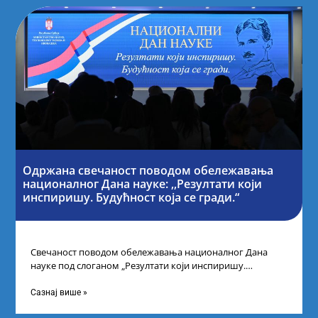
Одржана свечаност поводом обележавања
националног Дана науке: ,,Резултати који
инспиришу. Будућност која се гради.“
Свечаност поводом обележавања националног Дана
науке под слоганом „Резултати који инспиришу.
Будућност која се гради“ одржана је у организацији
Министарства
Сазнај више »