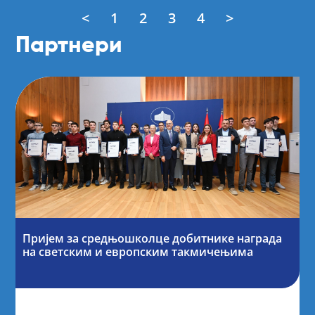
<
1
2
3
4
>
Партнери
Пријем за средњошколце добитнике награда
на светским и европским такмичењима