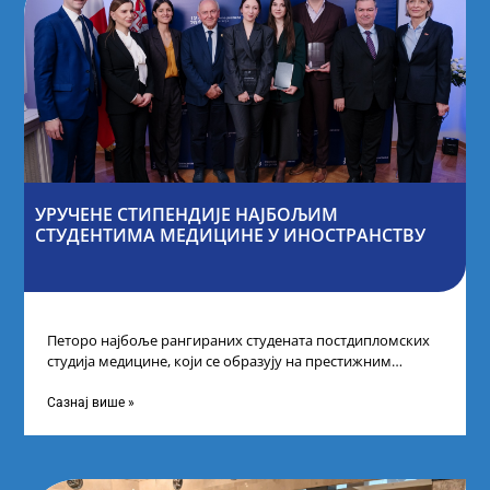
УРУЧЕНЕ СТИПЕНДИЈЕ НАЈБОЉИМ
СТУДЕНТИМА МЕДИЦИНЕ У ИНОСТРАНСТВУ
Петоро најбоље рангираних студената постдипломских
студија медицине, који се образују на престижним
факултетима у иностранству, добило је додатне
стипендије од
Сазнај више »