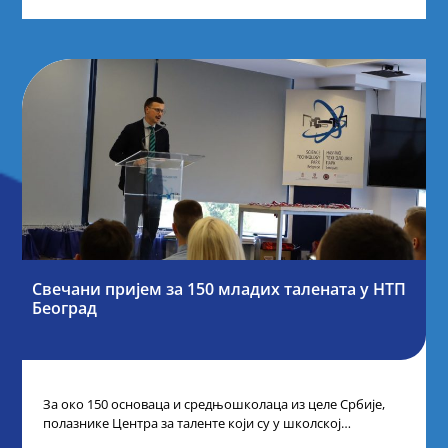
Свечани пријем за 150 младих талената у НТП
Београд
За око 150 основаца и средњошколаца из целе Србије,
полазнике Центра за таленте који су у школској
2024/2025. години остварили