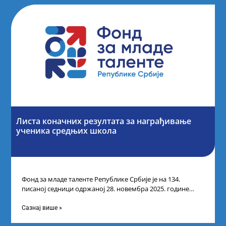
Листа коначних резултата за награђивање
ученика средњих школа
Фонд за младе таленте Републике Србије је на 134.
писаној седници одржаној 28. новембра 2025. године
усвојио Листу коначних резултата
Сазнај више »