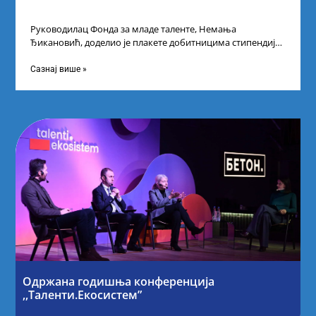
Руководилац Фонда за младе таленте, Немања
Ђикановић, доделио је плакете добитницима стипендије
„Доситеја” за школску 2023/24. годину у Научно-
технолошком парку
Сазнај више »
Одржана годишња конференција
,,Таленти.Екосистем”