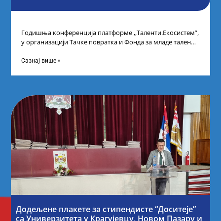
Годишња конференција платформе ,,Таленти.Екосистем”,
у организацији Тачке повратка и Фонда за младе таленте
Републике Србије, одржана је у Београду. Овом
Сазнај више »
Додељене плакете за стипендисте “Доситеје”
са Универзитета у Крагујевцу, Новом Пазару и