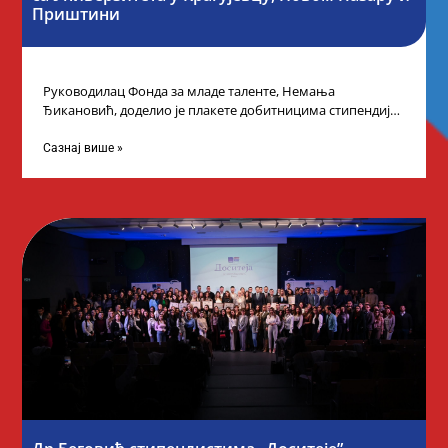
Приштини
Руководилац Фонда за младе таленте, Немања
Ђикановић, доделио је плакете добитницима стипендије
„Доситеја” за школску 2023/24. годину у Градској кући
Сазнај више »