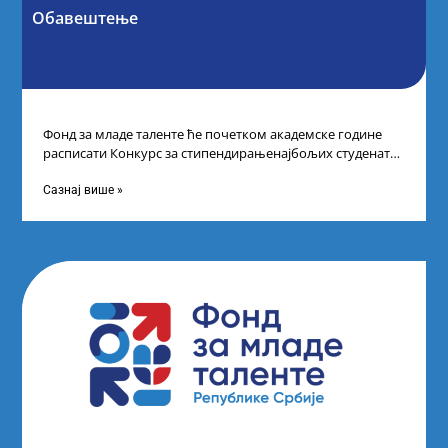
Обавештење
Фонд за младе таленте ће почетком академске године
расписати Конкурс за стипендирањенајбољих студената
другог и трећег степена студија на водећим
Сазнај више »