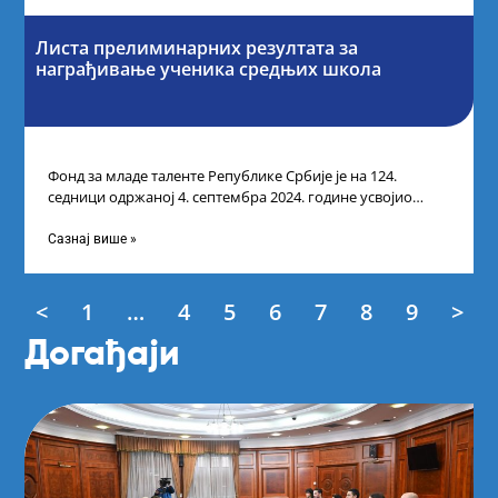
Листа прелиминарних резултата за
награђивање ученика средњих школа
Фонд за младе таленте Републике Србије је на 124.
седници одржаној 4. септембра 2024. године усвојио
Листу прелиминарних резултата по
Сазнај више »
<
1
…
4
5
6
7
8
9
>
Догађаји