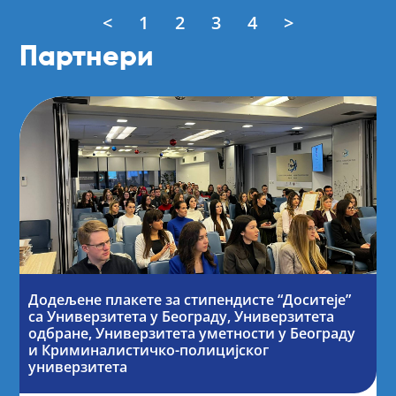
<
1
2
3
4
>
Партнери
Додељене плакете за стипендисте “Доситеје”
са Универзитета у Београду, Универзитета
одбране, Универзитета уметности у Београду
и Криминалистичко-полицијског
универзитета