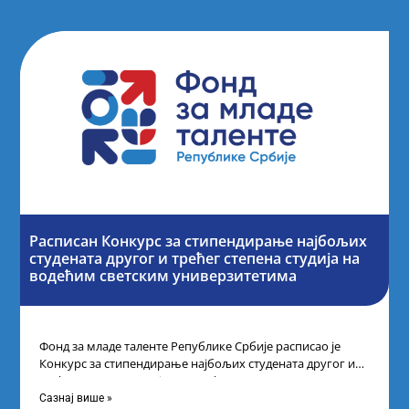
Расписан Конкурс за стипендирање најбољих
студената другог и трећег степена студија на
водећим светским универзитетима
Фонд за младе таленте Републике Србије расписао је
Конкурс за стипендирање најбољих студената другог и
трећег степена студија на водећим
Сазнај више »