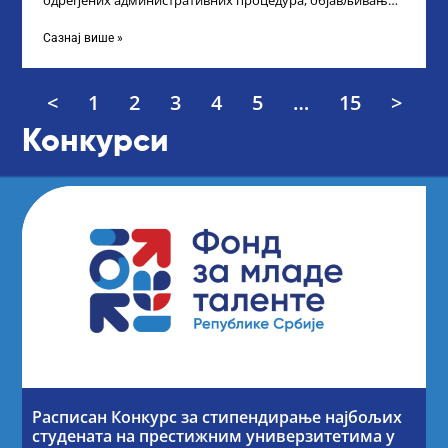
одређених административних процедура, објављивање
Листе прелиминарних резултата по Конкурсу за доделу
награда ученицима
Сазнај више »
<
1
2
3
4
5
…
15
>
Конкурси
Расписан Конкурс за стипендирање најбољих
студената на престижним универзитетима у