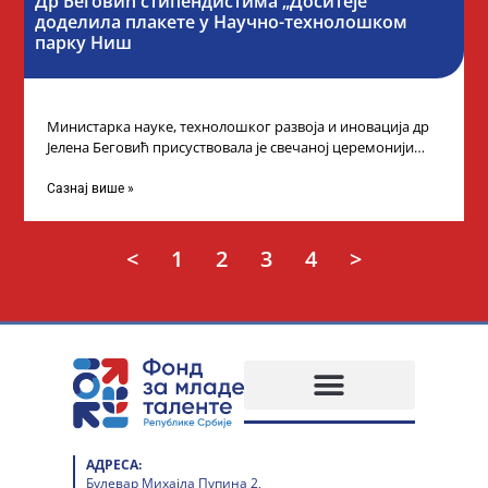
Др Беговић стипендистима „Доситеје”
доделила плакете у Научно-технолошком
парку Ниш
Министарка науке, технолошког развоја и иновација др
Јелена Беговић присуствовала је свечаној церемонији
доделе плакета овогодишњим добитницима стипендије
„Доситеја” Фонда
Сазнај више »
<
1
2
3
4
>
АДРЕСА:
Булевар Михајла Пупина 2,