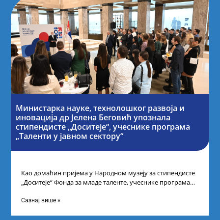
Министарка науке, технолошког развоја и
иновација др Јелена Беговић упознала
стипендисте „Доситеје“, учеснике програма
„Таленти у јавном сектору“
Као домаћин пријема у Народном музеју за стипендисте
„Доситеје“ Фонда за младе таленте, учеснике програма
„Таленти у јавном сектору“, министарка
Сазнај више »