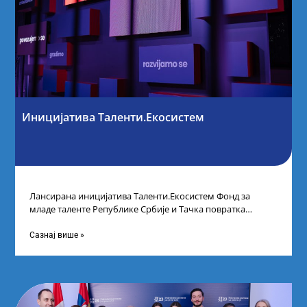
Иницијатива Таленти.Екосистем
Лансирана иницијатива Таленти.Екосистем Фонд за
младе таленте Републике Србије и Тачка повратка
покренули су иницијативу Таленти.Екосистем. На
догађају су се
Сазнај више »