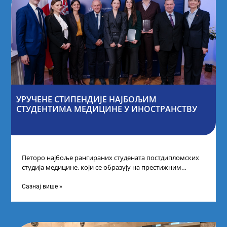
УРУЧЕНЕ СТИПЕНДИЈЕ НАЈБОЉИМ
СТУДЕНТИМА МЕДИЦИНЕ У ИНОСТРАНСТВУ
Петоро најбоље рангираних студената постдипломских
студија медицине, који се образују на престижним
факултетима у иностранству, добило је додатне
стипендије од
Сазнај више »