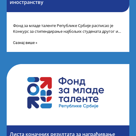
иностранству
Фонд за младе таленте Републике Србије расписао је
Конкурс за стипендирање најбољих студената другог и
трећег степена студија на водећим
Сазнај више »
Листа коначних резултата за награђивање