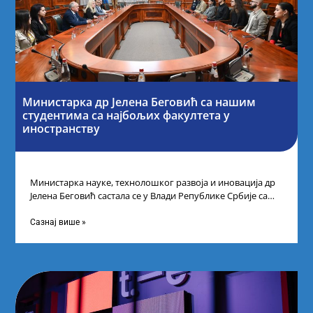
Министарка др Јелена Беговић са нашим
студентима са најбољих факултета у
иностранству
Министарка науке, технолошког развоја и иновација др
Јелена Беговић састала се у Влади Републике Србије са
најбољим студентима из Србије
Сазнај више »