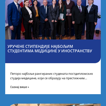
УРУЧЕНЕ СТИПЕНДИЈЕ НАЈБОЉИМ
СТУДЕНТИМА МЕДИЦИНЕ У ИНОСТРАНСТВУ
Петоро најбоље рангираних студената постдипломских
студија медицине, који се образују на престижним
факултетима у иностранству, добило је додатне
стипендије од
Сазнај више »