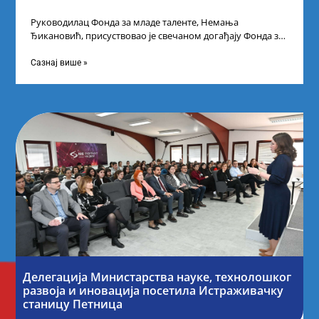
Руководилац Фонда за младе таленте, Немања
Ђикановић, присуствовао је свечаном догађају Фонда за
науку Републике Србије у Дому омладине на
Сазнај више »
Делегација Министарства науке, технолошког
развоја и иновација посетила Истраживачку
станицу Петница