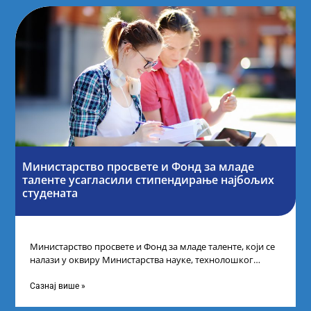
Министарство просвете и Фонд за младе
таленте усагласили стипендирање најбољих
студената
Министарство просвете и Фонд за младе таленте, који се
налази у оквиру Министарства науке, технолошког
развоја и иновација, усагласили су
Сазнај више »