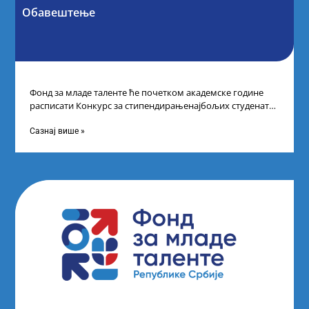
Обавештење
Фонд за младе таленте ће почетком академске године
расписати Конкурс за стипендирањенајбољих студената
другог и трећег степена студија на водећим
Сазнај више »