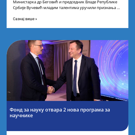
Министарка др Беговић и председник Владе Републике
Србије Вучевић младим талентима уручили признања У
Палати Србија уприличен је пријем за
Сазнај више »
Фонд за науку отвара 2 нова програма за
научнике