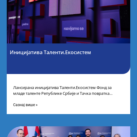
Иницијатива Таленти.Екосистем
Лансирана иницијатива Таленти.Екосистем Фонд за
младе таленте Републике Србије и Тачка повратка
покренули су иницијативу Таленти.Екосистем. На
догађају су се
Сазнај више »