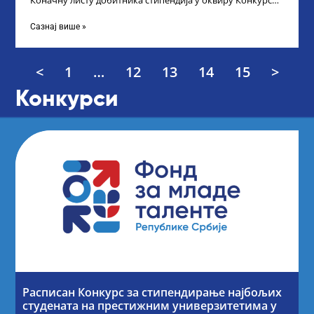
Коначну листу добитника стипендија у оквиру Конкурса
за стипендирање најбољих студената завршне
Сазнај више »
<
1
…
12
13
14
15
>
Конкурси
Расписан Конкурс за стипендирање најбољих
студената на престижним универзитетима у