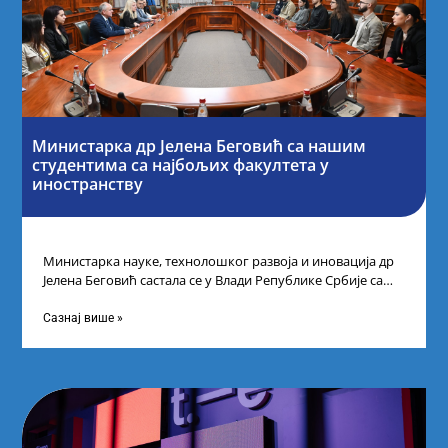
Министарка др Јелена Беговић са нашим
студентима са најбољих факултета у
иностранству
Министарка науке, технолошког развоја и иновација др
Јелена Беговић састала се у Влади Републике Србије са
најбољим студентима из Србије
Сазнај више »