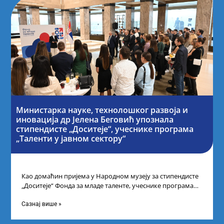
Министарка науке, технолошког развоја и
иновација др Јелена Беговић упознала
стипендисте „Доситеје“, учеснике програма
„Таленти у јавном сектору“
Као домаћин пријема у Народном музеју за стипендисте
„Доситеје“ Фонда за младе таленте, учеснике програма
„Таленти у јавном сектору“, министарка
Сазнај више »