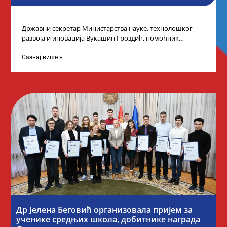
Државни секретар Министарства науке, технолошког
развоја и иновација Вукашин Гроздић, помоћник
министра др Марина Соковић и представници Центра за
промоцију
Сазнај више »
Др Јелена Беговић организовала пријем за
ученике средњих школа, добитнике награда