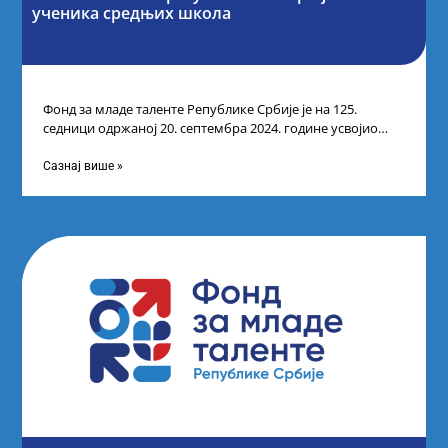
ученика средњих школа
Фонд за младе таленте Републике Србије је на 125.
седници одржаној 20. септембра 2024. године усвојио
Одлуку о Листи коначних
Сазнај више »