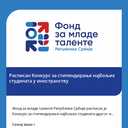
Расписан Конкурс за стипендирање најбољих
студената y иностранству
Фонд за младе таленте Републике Србије расписао је
Конкурс за стипендирање најбољих студената другог и
трећег степена студија на водећим
Сазнај више »