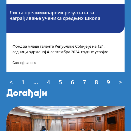
Листа прелиминарних резултата за
награђивање ученика средњих школа
Фонд за младе таленте Републике Србије је на 124.
седници одржаној 4. септембра 2024. године усвојио
Листу прелиминарних резултата по
Сазнај више »
<
1
…
4
5
6
7
8
9
>
Догађаји