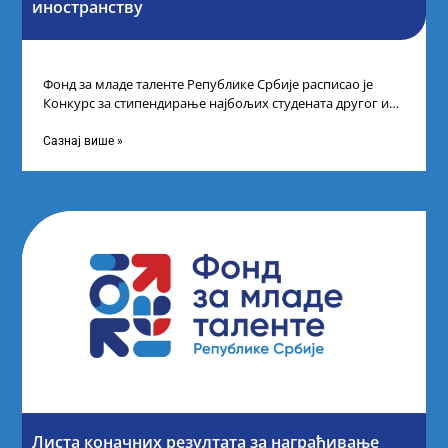
иностранству
Фонд за младе таленте Републике Србије расписао је
Конкурс за стипендирање најбољих студената другог и
трећег степена студија на водећим
Сазнај више »
Листа коначних резултата за награђивање