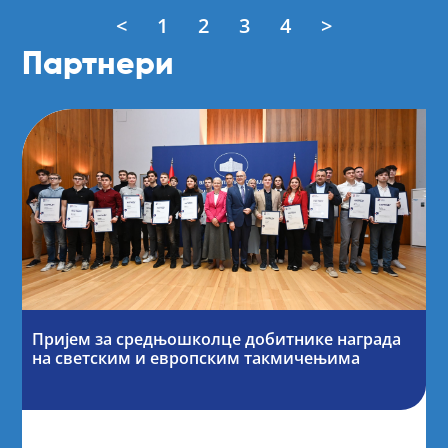
<
1
2
3
4
>
Партнери
Пријем за средњошколце добитнике награда
на светским и европским такмичењима