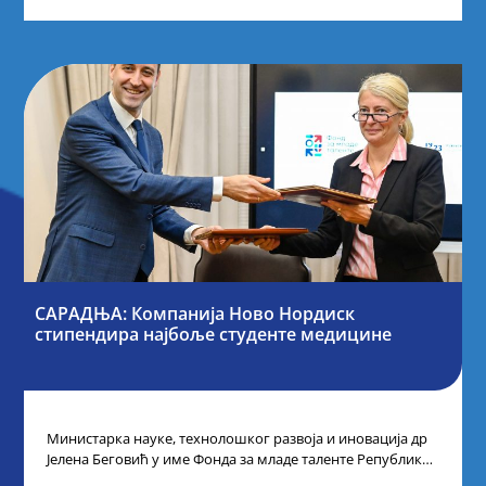
САРАДЊА: Компанија Ново Нордиск
стипендира најбоље студенте медицине
Министарка науке, технолошког развоја и иновација др
Јелена Беговић у име Фонда за младе таленте Републике
Србије потписала је са