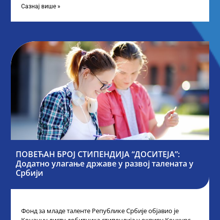
Сазнај више »
ПОВЕЋАН БРОЈ СТИПЕНДИЈА “ДОСИТЕЈА”:
Додатно улагање државе у развој талената у
Србији
Фонд за младе таленте Републике Србије објавио је