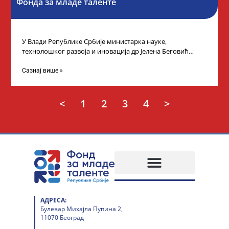
Фонда за младе таленте
У Влади Републике Србије министарка науке,
технолошког развоја и иновација др Јелена Беговић
организовала је пријем за ученике средњошколце који
Сазнај више »
<
1
2
3
4
>
АДРЕСА:
Булевар Михајла Пупина 2,
11070 Београд