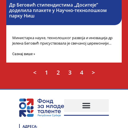
Др Беговић стипендистима „Доситеје”
доделила плакете у Научно-технолошком
парку Ниш
Министарка науке, технолошког развоја и иновација др
Јелена Беговић присуствовала је свечаној церемонији
доделе плакета овогодишњим добитницима стипендије
„Доситеја” Фонда
Сазнај више »
<
1
2
3
4
>
АДРЕСА: