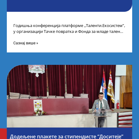
Годишња конференција платформе ,,Таленти.Екосистем”,
у организацији Тачке повратка и Фонда за младе таленте
Републике Србије, одржана је у Београду. Овом
Сазнај више »
Додељене плакете за стипендисте “Доситеје”