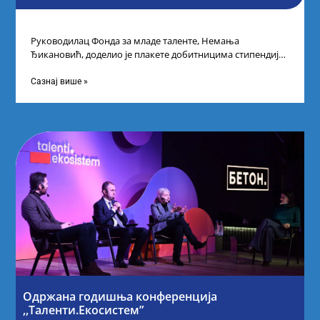
Руководилац Фонда за младе таленте, Немања
Ђикановић, доделио је плакете добитницима стипендије
„Доситеја” за школску 2023/24. годину у Научно-
технолошком парку
Сазнај више »
Одржана годишња конференција
,,Таленти.Екосистем”