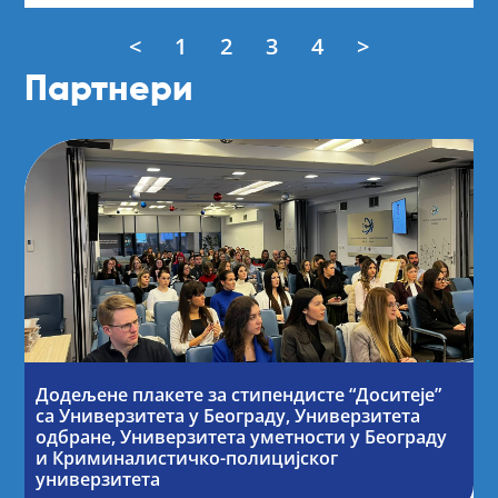
<
1
2
3
4
>
Партнери
Додељене плакете за стипендисте “Доситеје”
са Универзитета у Београду, Универзитета
одбране, Универзитета уметности у Београду
и Криминалистичко-полицијског
универзитета