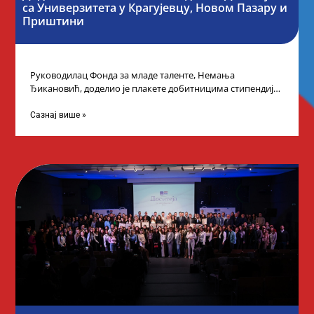
са Универзитета у Крагујевцу, Новом Пазару и
Приштини
Руководилац Фонда за младе таленте, Немања
Ђикановић, доделио је плакете добитницима стипендије
„Доситеја” за школску 2023/24. годину у Градској кући
Сазнај више »