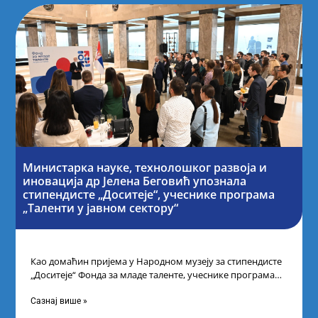
Министарка науке, технолошког развоја и
иновација др Јелена Беговић упознала
стипендисте „Доситеје“, учеснике програма
„Таленти у јавном сектору“
Као домаћин пријема у Народном музеју за стипендисте
„Доситеје“ Фонда за младе таленте, учеснике програма
„Таленти у јавном сектору“, министарка
Сазнај више »