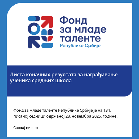
Листа коначних резултата за награђивање
ученика средњих школа
Фонд за младе таленте Републике Србије је на 134.
писаној седници одржаној 28. новембра 2025. године
усвојио Листу коначних резултата
Сазнај више »