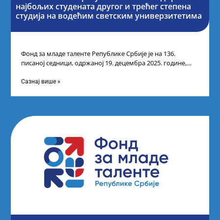
најбољих студената другог и трећег степена
студија на водећим светским универзитетима
Фонд за младе таленте Републике Србије је на 136.
писаној седници, одржаној 19. децембра 2025. године,
усвојио Одлуку о Листи
Сазнај више »