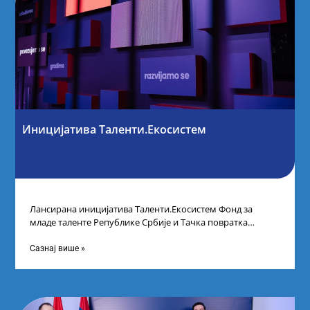
Иницијатива Таленти.Екосистем
Лансирана иницијатива Таленти.Екосистем Фонд за
младе таленте Републике Србије и Тачка повратка
покренули су иницијативу Таленти.Екосистем. На
догађају су се
Сазнај више »