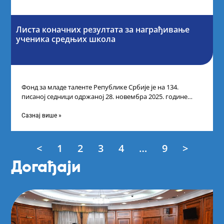
Листа коначних резултата за награђивање
ученика средњих школа
Фонд за младе таленте Републике Србије је на 134.
писаној седници одржаној 28. новембра 2025. године
усвојио Листу коначних резултата
Сазнај више »
<
1
2
3
4
…
9
>
Догађаји