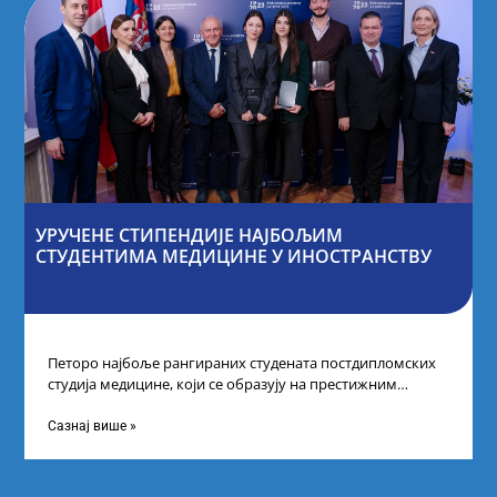
УРУЧЕНЕ СТИПЕНДИЈЕ НАЈБОЉИМ
СТУДЕНТИМА МЕДИЦИНЕ У ИНОСТРАНСТВУ
Петоро најбоље рангираних студената постдипломских
студија медицине, који се образују на престижним
факултетима у иностранству, добило је додатне
стипендије од
Сазнај више »