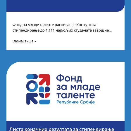
Фонд за младе таленте расписао је Конкурс за
стипендирање до 1.111 најбољих студената завршне
године основних и интегрисаних академских студија
Сазнај више »
Листа коначних резултата за стипендирање