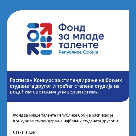
Расписан Конкурс за стипендирање најбољих
студената другог и трећег степена студија на
водећим светским универзитетима
Фонд за младе таленте Републике Србије расписао је
Конкурс за стипендирање најбољих студената другог и
трећег степена студија на водећим
Сазнај више »