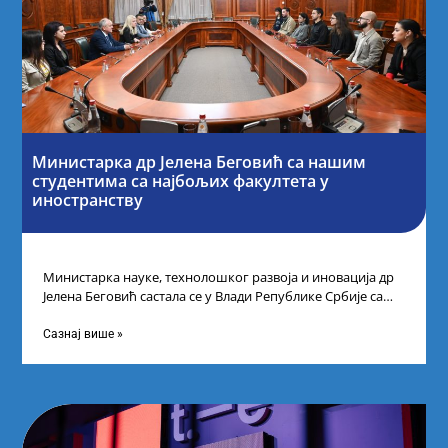
Министарка др Јелена Беговић са нашим
студентима са најбољих факултета у
иностранству
Министарка науке, технолошког развоја и иновација др
Јелена Беговић састала се у Влади Републике Србије са
најбољим студентима из Србије
Сазнај више »