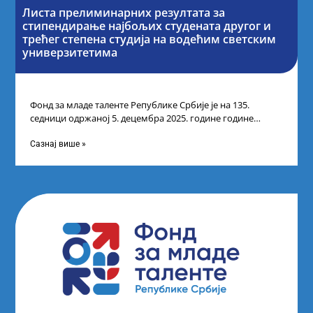
Листа прелиминарних резултата за
стипендирање најбољих студената другог и
трећег степена студија на водећим светским
универзитетима
Фонд за младе таленте Републике Србије је на 135.
седници одржаној 5. децембра 2025. године године
усвојио Листу прелиминарних резултата
Сазнај више »