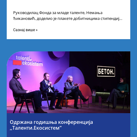
Руководилац Фонда за младе таленте, Немања
Ђикановић, доделио је плакете добитницима стипендије
„Доситеја” за школску 2023/24. годину у Научно-
технолошком парку
Сазнај више »
Одржана годишња конференција
,,Таленти.Екосистем”