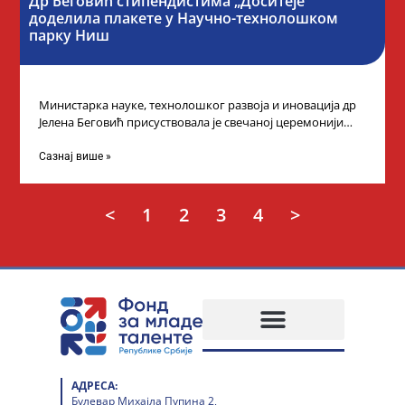
Др Беговић стипендистима „Доситеје”
доделила плакете у Научно-технолошком
парку Ниш
Министарка науке, технолошког развоја и иновација др
Јелена Беговић присуствовала је свечаној церемонији
доделе плакета овогодишњим добитницима стипендије
„Доситеја” Фонда
Сазнај више »
<
1
2
3
4
>
АДРЕСА:
Булевар Михајла Пупина 2,