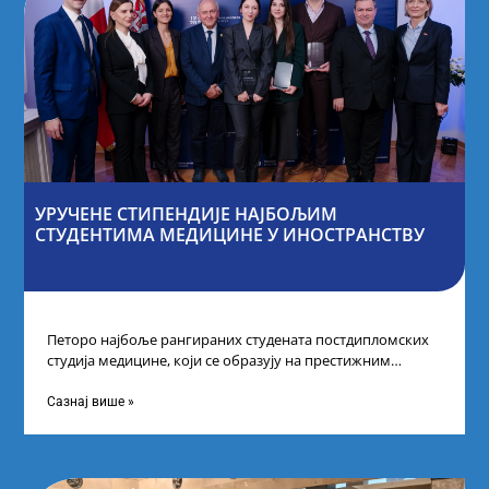
УРУЧЕНЕ СТИПЕНДИЈЕ НАЈБОЉИМ
СТУДЕНТИМА МЕДИЦИНЕ У ИНОСТРАНСТВУ
Петоро најбоље рангираних студената постдипломских
студија медицине, који се образују на престижним
факултетима у иностранству, добило је додатне
стипендије од
Сазнај више »