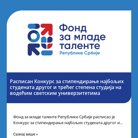
Расписан Конкурс за стипендирање најбољих
студената другог и трећег степена студија на
водећим светским универзитетима
Фонд за младе таленте Републике Србије расписао је
Конкурс за стипендирање најбољих студената другог и
трећег степена студија на водећим
Сазнај више »