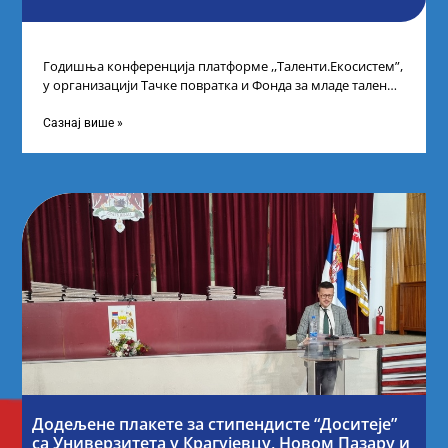
Годишња конференција платформе ,,Таленти.Екосистем”,
у организацији Тачке повратка и Фонда за младе таленте
Републике Србије, одржана је у Београду. Овом
Сазнај више »
Додељене плакете за стипендисте “Доситеје”
са Универзитета у Крагујевцу, Новом Пазару и