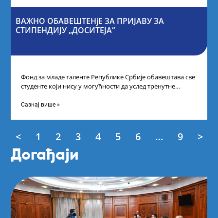
ВАЖНО ОБАВЕШТЕНјЕ ЗА ПРИЈАВУ ЗА
СТИПЕНДИЈУ „ДОСИТЕЈА“
Фонд за младе таленте Републике Србије обавештава све
студенте који нису у могућности да услед тренутне
ситуације на универзитетима и
Сазнај више »
<
1
2
3
4
5
6
…
9
>
Догађаји