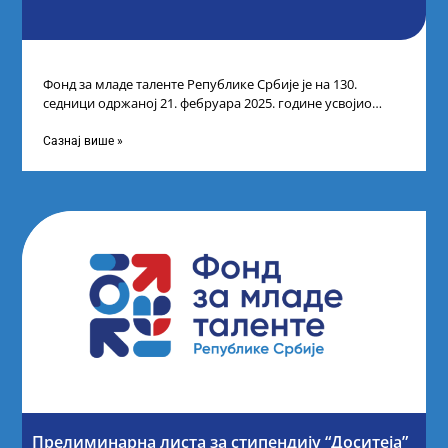
Фонд за младе таленте Републике Србије је на 130.
седници одржаној 21. фебруара 2025. године усвојио
Листу коначних резултата по
Сазнај више »
Прелиминарна листа за стипендију “Доситеја”