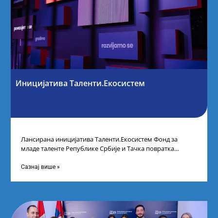
Иницијатива Таленти.Екосистем
Лансирана иницијатива Таленти.Екосистем Фонд за
младе таленте Републике Србије и Тачка повратка
покренули су иницијативу Таленти.Екосистем. На
догађају су се
Сазнај више »