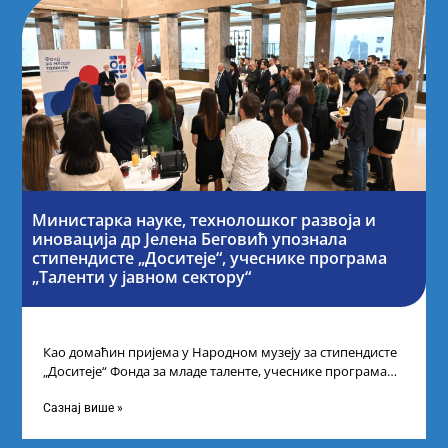
Министарка науке, технолошког развоја и
иновација др Јелена Беговић упознала
стипендисте „Доситеје“, учеснике програма
„Таленти у јавном сектору“
Као домаћин пријема у Народном музеју за стипендисте
„Доситеје“ Фонда за младе таленте, учеснике програма
„Таленти у јавном сектору“, министарка
Сазнај више »