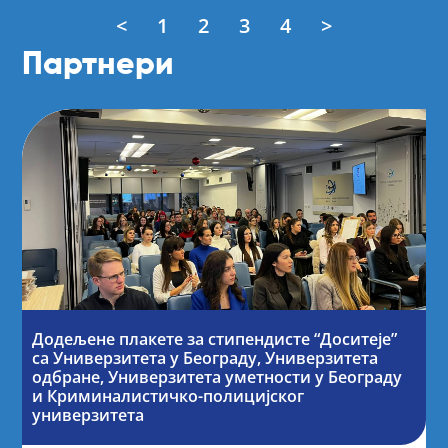
<
1
2
3
4
>
Партнери
Додељене плакете за стипендисте “Доситеје”
са Универзитета у Београду, Универзитета
одбране, Универзитета уметности у Београду
и Криминалистичко-полицијског
универзитета