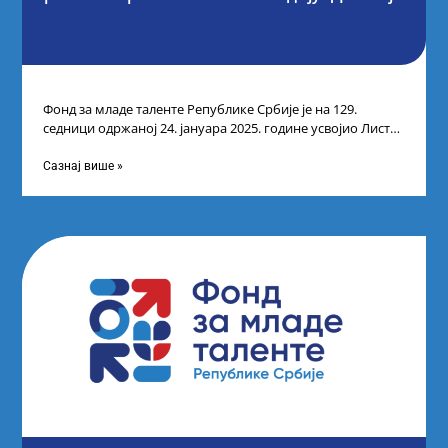
Фонд за младе таленте Републике Србије је на 129.
седници одржаној 24. јануара 2025. године усвојио Листу
прелиминарних резултата кандидата
Сазнај више »