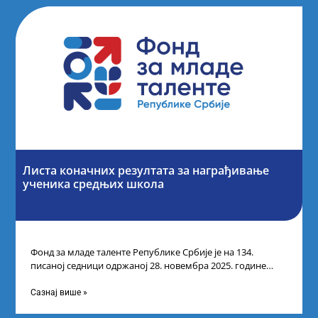
Листа коначних резултата за награђивање
ученика средњих школа
Фонд за младе таленте Републике Србије је на 134.
писаној седници одржаној 28. новембра 2025. године
усвојио Листу коначних резултата
Сазнај више »