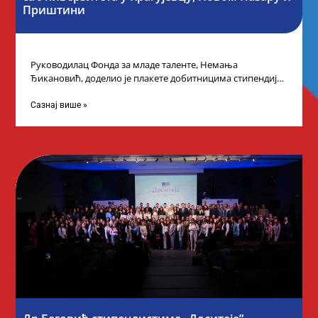
Приштини
Руководилац Фонда за младе таленте, Немања
Ђикановић, доделио је плакете добитницима стипендије
„Доситеја” за школску 2023/24. годину у Градској кући
Сазнај више »