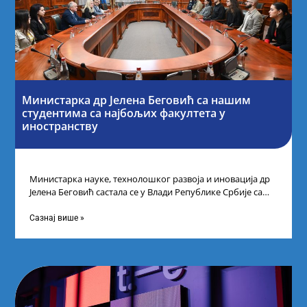
Министарка др Јелена Беговић са нашим
студентима са најбољих факултета у
иностранству
Министарка науке, технолошког развоја и иновација др
Јелена Беговић састала се у Влади Републике Србије са
најбољим студентима из Србије
Сазнај више »