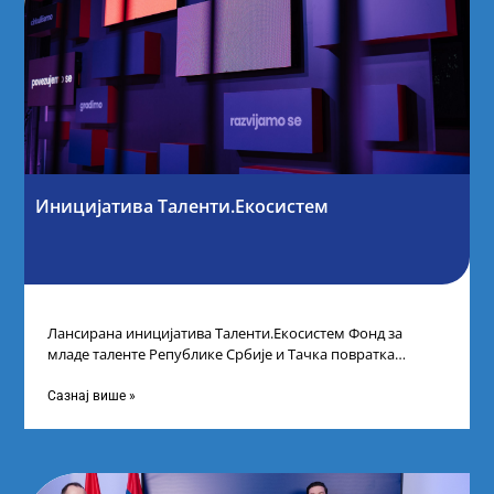
Иницијатива Таленти.Екосистем
Лансирана иницијатива Таленти.Екосистем Фонд за
младе таленте Републике Србије и Тачка повратка
покренули су иницијативу Таленти.Екосистем. На
догађају су се
Сазнај више »