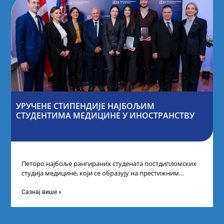
УРУЧЕНЕ СТИПЕНДИЈЕ НАЈБОЉИМ
СТУДЕНТИМА МЕДИЦИНЕ У ИНОСТРАНСТВУ
Петоро најбоље рангираних студената постдипломских
студија медицине, који се образују на престижним
факултетима у иностранству, добило је додатне
стипендије од
Сазнај више »