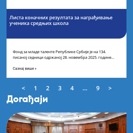
Листа коначних резултата за награђивање
ученика средњих школа
Фонд за младе таленте Републике Србије је на 134.
писаној седници одржаној 28. новембра 2025. године
усвојио Листу коначних резултата
Сазнај више »
<
1
2
3
4
…
9
>
Догађаји