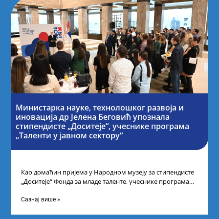
Министарка науке, технолошког развоја и
иновација др Јелена Беговић упознала
стипендисте „Доситеје“, учеснике програма
„Таленти у јавном сектору“
Као домаћин пријема у Народном музеју за стипендисте
„Доситеје“ Фонда за младе таленте, учеснике програма
„Таленти у јавном сектору“, министарка
Сазнај више »