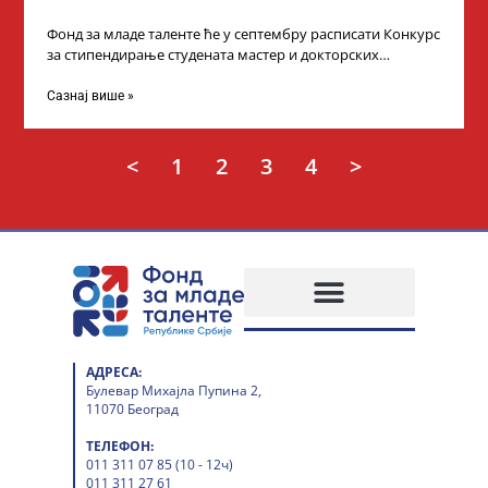
Фонд за младе таленте ће у септембру расписати Конкурс
за стипендирање студената мастер и докторских
академских студија у иностранству, на
Сазнај више »
<
1
2
3
4
>
АДРЕСА:
Булевар Михајла Пупина 2,
11070 Београд
ТЕЛЕФОН:
011 311 07 85 (10 - 12ч)
011 311 27 61