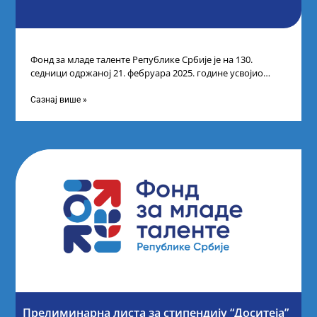
Фонд за младе таленте Републике Србије је на 130.
седници одржаној 21. фебруара 2025. године усвојио
Листу коначних резултата по
Сазнај више »
Прелиминарна листа за стипендију “Доситеја”