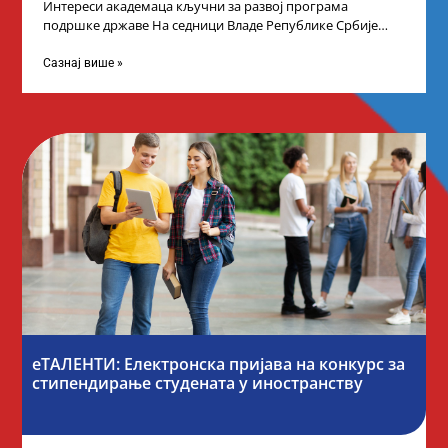
Интереси академаца кључни за развој програма
подршке државе На седници Владе Републике Србије
одлучено је да први пут у оквиру
Сазнај више »
еТАЛЕНТИ: Електронска пријава на конкурс за
стипендирање студената у иностранству