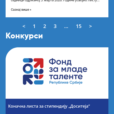
седници одржаној 5. марта 2026. године усвојио Листу
прелиминарних резултата кандидата
Сазнај више »
<
1
2
3
…
15
>
Конкурси
Коначна листа за стипендију „Доситеја“