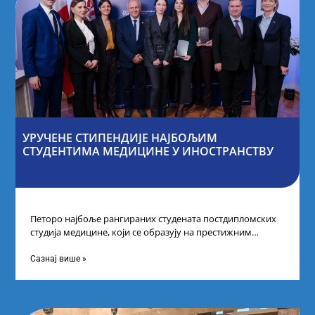
УРУЧЕНЕ СТИПЕНДИЈЕ НАЈБОЉИМ
СТУДЕНТИМА МЕДИЦИНЕ У ИНОСТРАНСТВУ
Петоро најбоље рангираних студената постдипломских
студија медицине, који се образују на престижним
факултетима у иностранству, добило је додатне
стипендије од
Сазнај више »