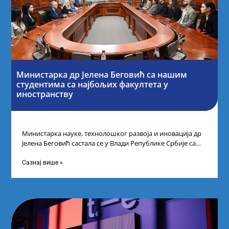
Министарка др Јелена Беговић са нашим
студентима са најбољих факултета у
иностранству
Министарка науке, технолошког развоја и иновација др
Јелена Беговић састала се у Влади Републике Србије са
најбољим студентима из Србије
Сазнај више »