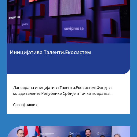
Иницијатива Таленти.Екосистем
Лансирана иницијатива Таленти.Екосистем Фонд за
младе таленте Републике Србије и Тачка повратка
покренули су иницијативу Таленти.Екосистем. На
догађају су се
Сазнај више »