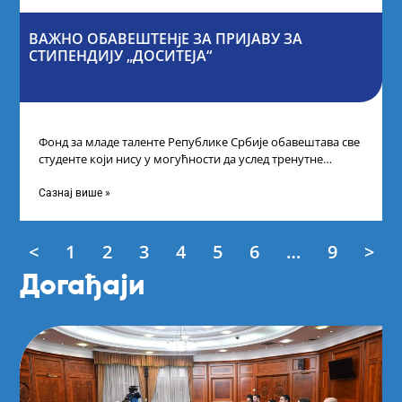
ВАЖНО ОБАВЕШТЕНјЕ ЗА ПРИЈАВУ ЗА
СТИПЕНДИЈУ „ДОСИТЕЈА“
Фонд за младе таленте Републике Србије обавештава све
студенте који нису у могућности да услед тренутне
ситуације на универзитетима и
Сазнај више »
<
1
2
3
4
5
6
…
9
>
Догађаји