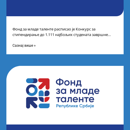
Фонд за младе таленте расписао је Конкурс за
стипендирање до 1.111 најбољих студената завршне
године основних и интегрисаних академских студија
Сазнај више »