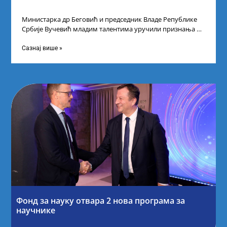
Министарка др Беговић и председник Владе Републике
Србије Вучевић младим талентима уручили признања У
Палати Србија уприличен је пријем за
Сазнај више »
Фонд за науку отвара 2 нова програма за
научнике