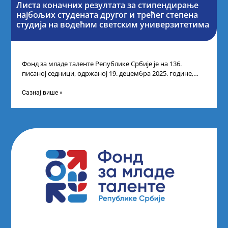
Листа коначних резултата за стипендирање
најбољих студената другог и трећег степена
студија на водећим светским универзитетима
Фонд за младе таленте Републике Србије је на 136.
писаној седници, одржаној 19. децембра 2025. године,
усвојио Одлуку о Листи
Сазнај више »