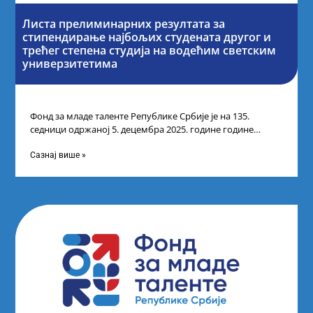
Листа прелиминарних резултата за
стипендирање најбољих студената другог и
трећег степена студија на водећим светским
универзитетима
Фонд за младе таленте Републике Србије је на 135.
седници одржаној 5. децембра 2025. године године
усвојио Листу прелиминарних резултата
Сазнај више »