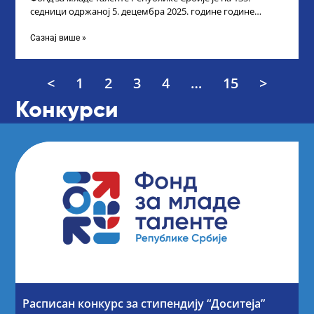
седници одржаној 5. децембра 2025. године године
усвојио Листу прелиминарних резултата
Сазнај више »
<
1
2
3
4
…
15
>
Конкурси
Расписан конкурс за стипендију “Доситеја”