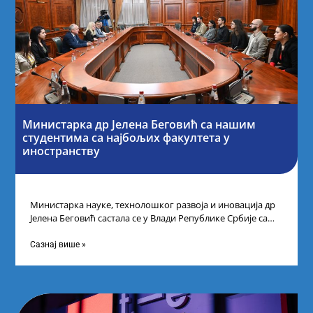
Министарка др Јелена Беговић са нашим
студентима са најбољих факултета у
иностранству
Министарка науке, технолошког развоја и иновација др
Јелена Беговић састала се у Влади Републике Србије са
најбољим студентима из Србије
Сазнај више »