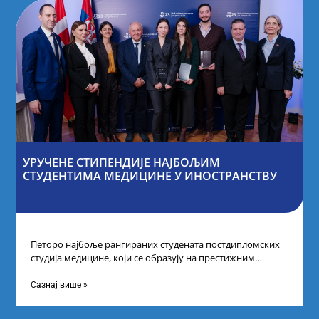
УРУЧЕНЕ СТИПЕНДИЈЕ НАЈБОЉИМ
СТУДЕНТИМА МЕДИЦИНЕ У ИНОСТРАНСТВУ
Петоро најбоље рангираних студената постдипломских
студија медицине, који се образују на престижним
факултетима у иностранству, добило је додатне
стипендије од
Сазнај више »