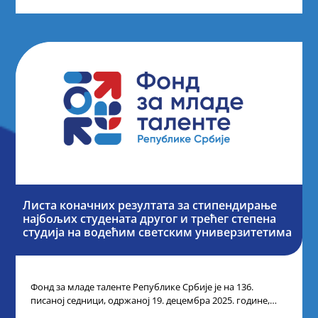
Листа коначних резултата за стипендирање
најбољих студената другог и трећег степена
студија на водећим светским универзитетима
Фонд за младе таленте Републике Србије је на 136.
писаној седници, одржаној 19. децембра 2025. године,
усвојио Одлуку о Листи