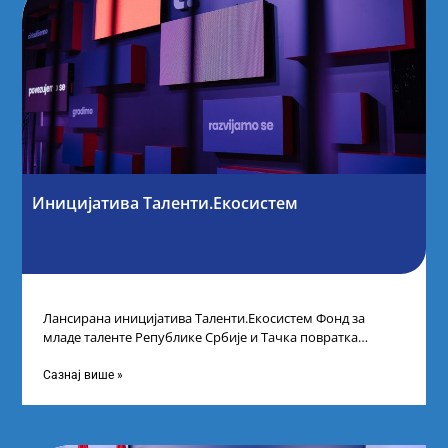
Иницијатива Таленти.Екосистем
Лансирана иницијатива Таленти.Екосистем Фонд за
младе таленте Републике Србије и Тачка повратка
покренули су иницијативу Таленти.Екосистем. На
догађају су се
Сазнај више »