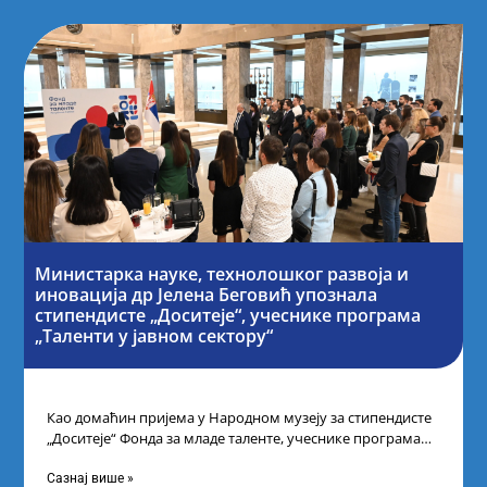
Министарка науке, технолошког развоја и
иновација др Јелена Беговић упознала
стипендисте „Доситеје“, учеснике програма
„Таленти у јавном сектору“
Као домаћин пријема у Народном музеју за стипендисте
„Доситеје“ Фонда за младе таленте, учеснике програма
„Таленти у јавном сектору“, министарка
Сазнај више »