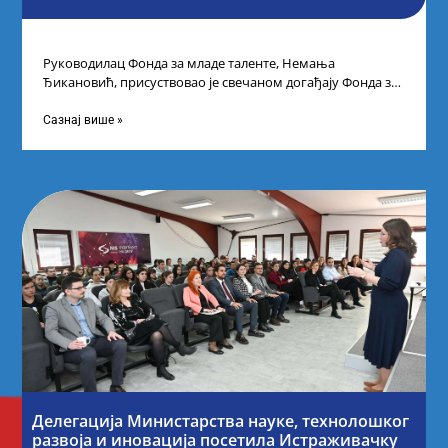
Руководилац Фонда за младе таленте, Немања
Ђикановић, присуствовао је свечаном догађају Фонда за
науку Републике Србије у Дому омладине на
Сазнај више »
Делегација Министарства науке, технолошког
развоја и иновација посетила Истраживачку