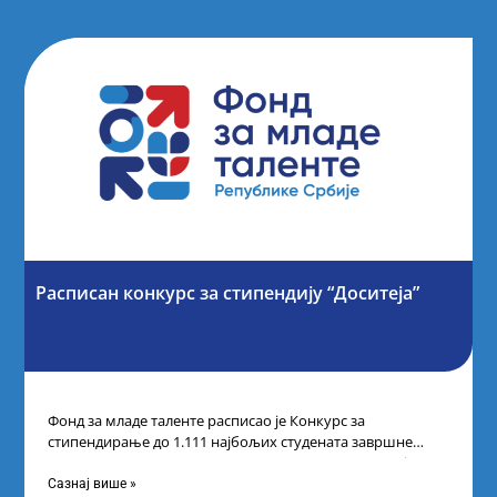
Расписан конкурс за стипендију “Доситеја”
Фонд за младе таленте расписао је Конкурс за
стипендирање до 1.111 најбољих студената завршне
године основних и интегрисаних академских студија
Сазнај више »