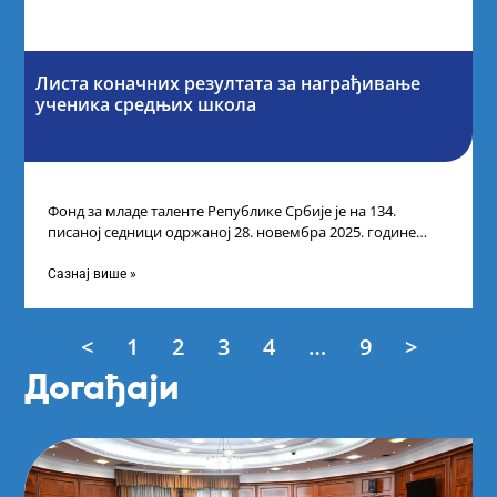
Листа коначних резултата за награђивање
ученика средњих школа
Фонд за младе таленте Републике Србије је на 134.
писаној седници одржаној 28. новембра 2025. године
усвојио Листу коначних резултата
Сазнај више »
<
1
2
3
4
…
9
>
Догађаји