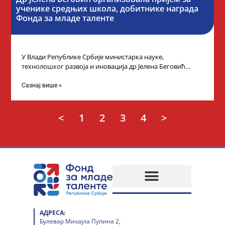
ученике средњих школа, добитнике награда
Фонда за младе таленте
У Влади Републике Србије министарка науке,
технолошког развоја и иновација др Јелена Беговић
организовала је пријем за ученике средњошколце који
Сазнај више »
<
1
2
3
4
>
АДРЕСА:
Булевар Михајла Пупина 2,