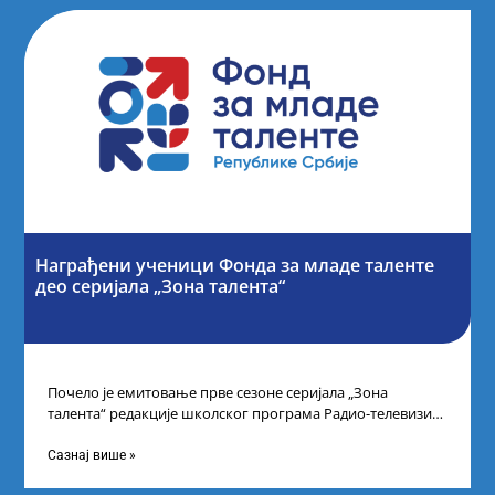
Награђени ученици Фонда за младе таленте
део серијала „Зона талента“
Почело је емитовање прве сезоне серијала „Зона
талента“ редакције школског програма Радио-телевизије
Србије, сваког петка у 10 часова на каналу
Сазнај више »