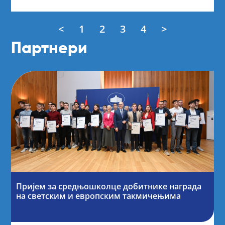
<
1
2
3
4
>
Партнери
Пријем за средњошколце добитнике награда
на светским и европским такмичењима