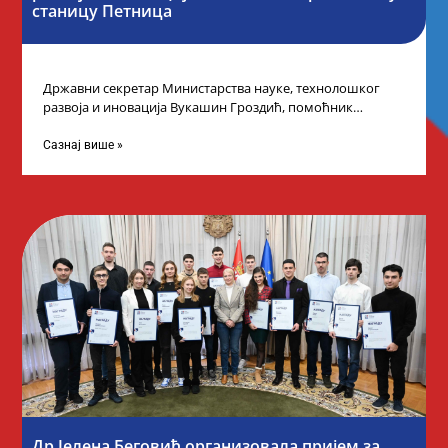
станицу Петница
Државни секретар Министарства науке, технолошког
развоја и иновација Вукашин Гроздић, помоћник
министра др Марина Соковић и представници Центра за
промоцију
Сазнај више »
Др Јелена Беговић организовала пријем за