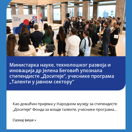
Министарка науке, технолошког развоја и
иновација др Јелена Беговић упознала
стипендисте „Доситеје“, учеснике програма
„Таленти у јавном сектору“
Као домаћин пријема у Народном музеју за стипендисте
„Доситеје“ Фонда за младе таленте, учеснике програма
„Таленти у јавном сектору“, министарка
Сазнај више »