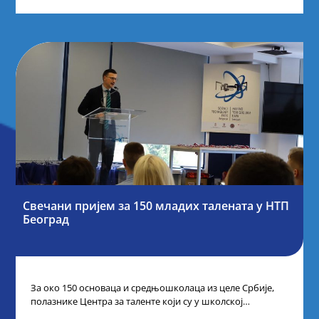
Свечани пријем за 150 младих талената у НТП
Београд
За око 150 основаца и средњошколаца из целе Србије,
полазнике Центра за таленте који су у школској
2024/2025. години остварили