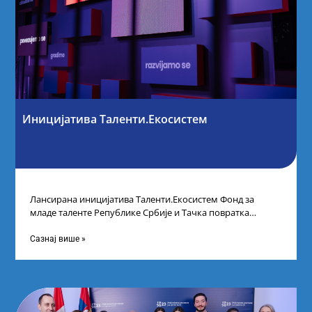
Иницијатива Таленти.Екосистем
Лансирана иницијатива Таленти.Екосистем Фонд за
младе таленте Републике Србије и Тачка повратка
покренули су иницијативу Таленти.Екосистем. На
догађају су се
Сазнај више »