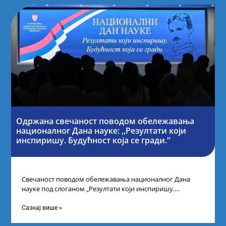
Одржана свечаност поводом обележавања
националног Дана науке: ,,Резултати који
инспиришу. Будућност која се гради.“
Свечаност поводом обележавања националног Дана
науке под слоганом „Резултати који инспиришу.
Будућност која се гради“ одржана је у организацији
Министарства
Сазнај више »