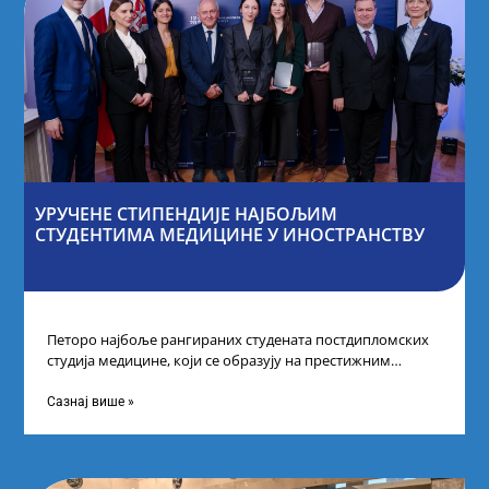
УРУЧЕНЕ СТИПЕНДИЈЕ НАЈБОЉИМ
СТУДЕНТИМА МЕДИЦИНЕ У ИНОСТРАНСТВУ
Петоро најбоље рангираних студената постдипломских
студија медицине, који се образују на престижним
факултетима у иностранству, добило је додатне
стипендије од
Сазнај више »