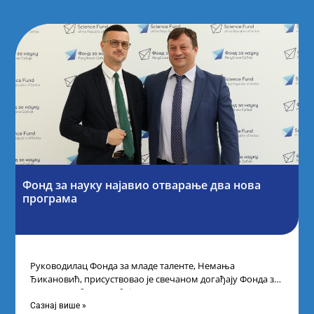
Фонд за науку најавио отварање два нова
програма
Руководилац Фонда за младе таленте, Немања
Ђикановић, присуствовао је свечаном догађају Фонда за
науку Републике Србије одржаном у Научно-
технолошком парку
Сазнај више »