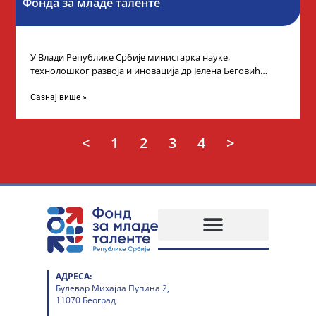
Фонда за младе таленте
У Влади Републике Србије министарка науке,
технолошког развоја и иновација др Јелена Беговић
организовала је пријем за ученике средњошколце који
Сазнај више »
<
1
2
3
4
>
АДРЕСА:
Булевар Михајла Пупина 2,
11070 Београд