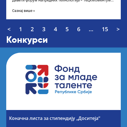
Девети форум напредних технологија – ТецхМоментум
2025 – уз подршку и покровитељство Министарства
Сазнај више »
<
1
2
3
4
5
6
…
15
>
Конкурси
Коначна листа за стипендију „Доситеја“