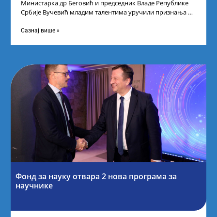
Министарка др Беговић и председник Владе Републике
Србије Вучевић младим талентима уручили признања У
Палати Србија уприличен је пријем за
Сазнај више »
Фонд за науку отвара 2 нова програма за
научнике