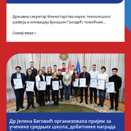
Државни секретар Министарства науке, технолошког
развоја и иновација Вукашин Гроздић, помоћник
министра др Марина Соковић и представници Центра за
промоцију
Сазнај више »
Др Јелена Беговић организовала пријем за
ученике средњих школа, добитнике награда