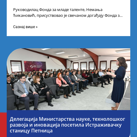
Руководилац Фонда за младе таленте, Немања
Ђикановић, присуствовао је свечаном догађају Фонда за
науку Републике Србије у Дому омладине на
Сазнај више »
Делегација Министарства науке, технолошког
развоја и иновација посетила Истраживачку
станицу Петница