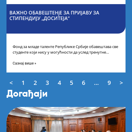
ВАЖНО ОБАВЕШТЕНјЕ ЗА ПРИЈАВУ ЗА
СТИПЕНДИЈУ „ДОСИТЕЈА“
Фонд за младе таленте Републике Србије обавештава све
студенте који нису у могућности да услед тренутне
ситуације на универзитетима и
Сазнај више »
<
1
2
3
4
5
6
…
9
>
Догађаји