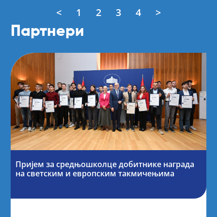
<
1
2
3
4
>
Партнери
Пријем за средњошколце добитнике награда
на светским и европским такмичењима