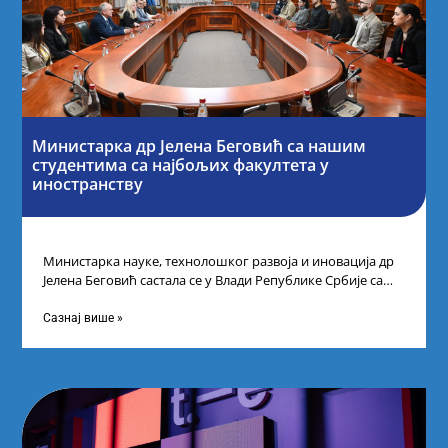
Министарка др Јелена Беговић са нашим
студентима са најбољих факултета у
иностранству
Министарка науке, технолошког развоја и иновација др
Јелена Беговић састала се у Влади Републике Србије са
најбољим студентима из Србије
Сазнај више »