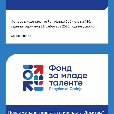
Фонд за младе таленте Републике Србије је на 130.
седници одржаној 21. фебруара 2025. године усвојио
Листу коначних резултата по
Сазнај више »
Прелиминарна листа за стипендију “Доситеја”