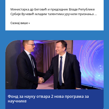
Министарка др Беговић и председник Владе Републике
Србије Вучевић младим талентима уручили признања У
Палати Србија уприличен је пријем за
Сазнај више »
Фонд за науку отвара 2 нова програма за
научнике