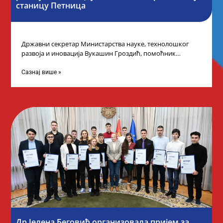
станицу Петница
Државни секретар Министарства науке, технолошког
развоја и иновација Вукашин Гроздић, помоћник
министра др Марина Соковић и представници Центра за
промоцију
Сазнај више »
Др Јелена Беговић организовала пријем за