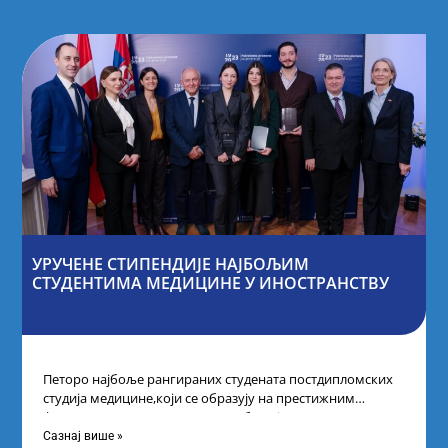
УРУЧЕНЕ СТИПЕНДИЈЕ НАЈБОЉИМ
СТУДЕНТИМА МЕДИЦИНЕ У ИНОСТРАНСТВУ
Петоро најбоље рангираних студената постдипломских
студија медицине,који се образују на престижним
факултетима у иностранству, добило је
додатнестипендије од по 10.000
Сазнај више »