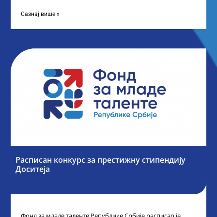
„Таленти у јавном сектору“, министарка
Сазнај више »
Расписан конкурс за престижну стипендију
Доситеја
Фонд за младе таленте Републике Србије расписао је