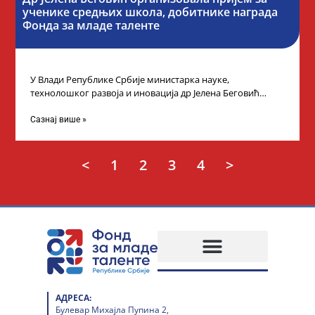
ученике средњих школа, добитнике награда
Фонда за младе таленте
У Влади Републике Србије министарка науке,
технолошког развоја и иновација др Јелена Беговић
организовала је пријем за ученике средњошколце који
Сазнај више »
<
1
2
3
4
>
АДРЕСА:
Булевар Михајла Пупина 2,