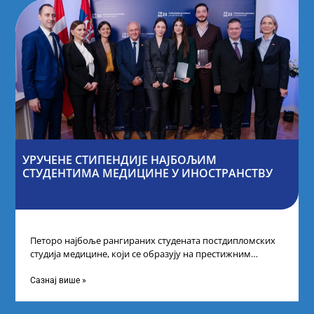
УРУЧЕНЕ СТИПЕНДИЈЕ НАЈБОЉИМ
СТУДЕНТИМА МЕДИЦИНЕ У ИНОСТРАНСТВУ
Петоро најбоље рангираних студената постдипломских
студија медицине, који се образују на престижним
факултетима у иностранству, добило је додатне
стипендије од
Сазнај више »