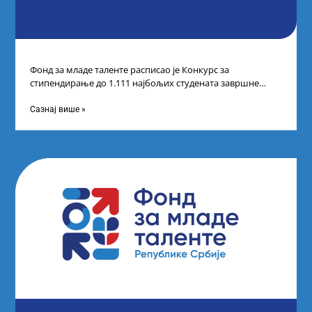
Фонд за младе таленте расписао је Конкурс за
стипендирање до 1.111 најбољих студената завршне
године основних и интегрисаних академских студија
Сазнај више »