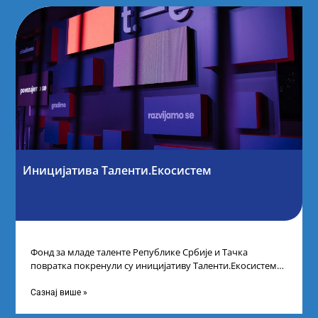
Иницијатива Таленти.Екосистем
Фонд за младе таленте Републике Србије и Тачка
повратка покренули су иницијативу Таленти.Екосистем.
На догађају су се окупили представници привреде,
Сазнај више »