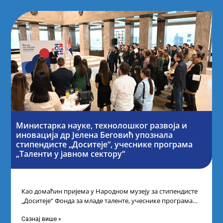
Министарка науке, технолошког развоја и
иновација др Јелена Беговић упознала
стипендисте „Доситеје“, учеснике програма
„Таленти у јавном сектору“
Као домаћин пријема у Народном музеју за стипендисте
„Доситеје“ Фонда за младе таленте, учеснике програма
„Таленти у јавном сектору“, министарка
Сазнај више »