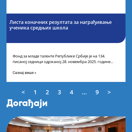
Листа коначних резултата за награђивање
ученика средњих школа
Фонд за младе таленте Републике Србије је на 134.
писаној седници одржаној 28. новембра 2025. године
усвојио Листу коначних резултата
Сазнај више »
<
1
2
3
4
…
9
>
Догађаји