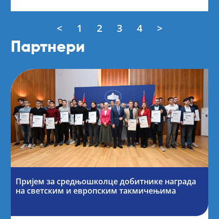
<
1
2
3
4
>
Партнери
Пријем за средњошколце добитнике награда
на светским и европским такмичењима