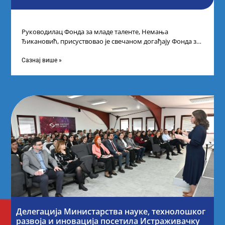
Руководилац Фонда за младе таленте, Немања
Ђикановић, присуствовао је свечаном догађају Фонда за
науку Републике Србије у Дому омладине на
Сазнај више »
Делегација Министарства науке, технолошког
развоја и иновација посетила Истраживачку