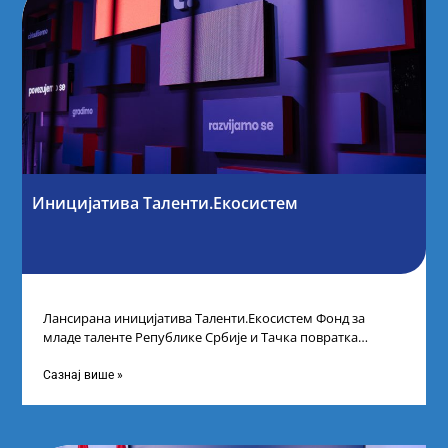
Иницијатива Таленти.Екосистем
Лансирана иницијатива Таленти.Екосистем Фонд за
младе таленте Републике Србије и Тачка повратка
покренули су иницијативу Таленти.Екосистем. На
догађају су се
Сазнај више »