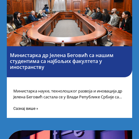
Министарка др Јелена Беговић са нашим
студентима са најбољих факултета у
иностранству
Министарка науке, технолошког развоја и иновација др
Јелена Беговић састала се у Влади Републике Србије са
најбољим студентима из Србије
Сазнај више »