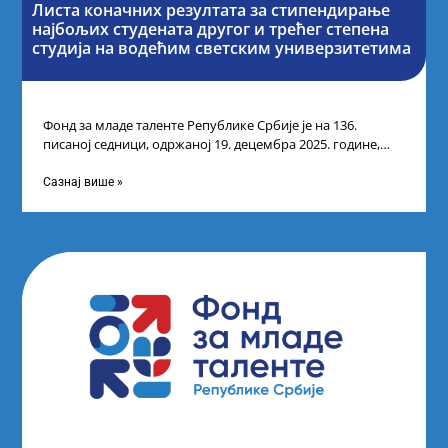
Листа коначних резултата за стипендирање
најбољих студената другог и трећег степена
студија на водећим светским универзитетима
Фонд за младе таленте Републике Србије је на 136.
писаној седници, одржаној 19. децембра 2025. године,
усвојио Одлуку о Листи
Сазнај више »