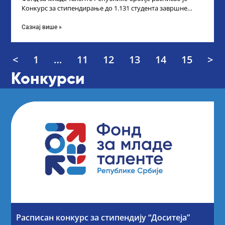
Конкурс за стипендирање до 1.131 студента завршне
године основних и интегрисаних академских
Сазнај више »
<
1
…
11
12
13
14
15
>
Конкурси
Расписан конкурс за стипендију “Доситеја”