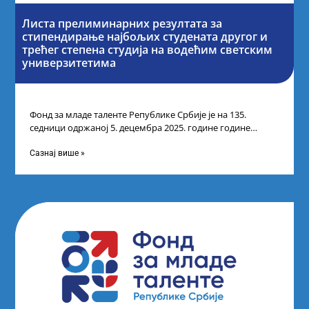
Листа прелиминарних резултата за
стипендирање најбољих студената другог и
трећег степена студија на водећим светским
универзитетима
Фонд за младе таленте Републике Србије је на 135.
седници одржаној 5. децембра 2025. године године
усвојио Листу прелиминарних резултата
Сазнај више »