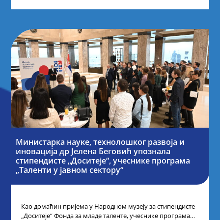
Министарка науке, технолошког развоја и
иновација др Јелена Беговић упознала
стипендисте „Доситеје“, учеснике програма
„Таленти у јавном сектору“
Као домаћин пријема у Народном музеју за стипендисте
„Доситеје“ Фонда за младе таленте, учеснике програма