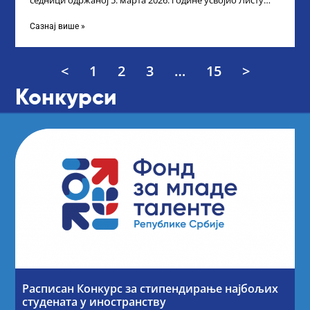
седници одржаној 5. марта 2026. године усвојио Листу
прелиминарних резултата кандидата
Сазнај више »
<
1
2
3
…
15
>
Конкурси
Расписан Конкурс за стипендирање најбољих
студената у иностранству