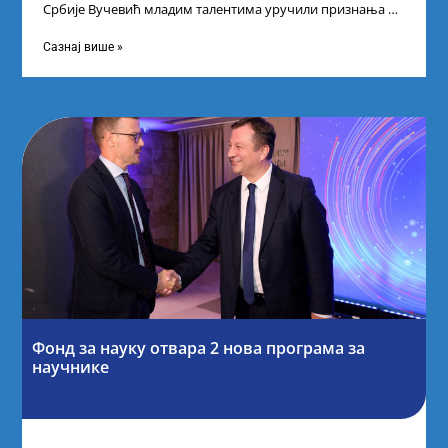
Србије Вучевић младим талентима уручили признања У
Палати Србија уприличен је пријем за
Сазнај више »
Фонд за науку отвара 2 нова програма за
научнике