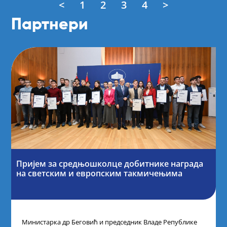
<
1
2
3
4
>
Партнери
Пријем за средњошколце добитнике награда
на светским и европским такмичењима
Министарка др Беговић и председник Владе Републике