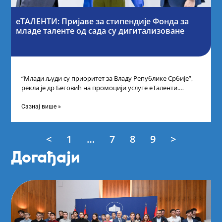
еТАЛЕНТИ: Пријаве за стипендије Фонда за
младе таленте од сада су дигитализоване
“Млади људи су приоритет за Владу Републике Србије”,
рекла је др Беговић на промоцији услуге еТаленти.
Министарка науке, технолошког развоја
Сазнај више »
<
1
…
7
8
9
>
Догађаји