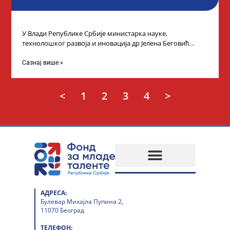
У Влади Републике Србије министарка науке,
технолошког развоја и иновација др Јелена Беговић
организовала је пријем за ученике средњошколце који
Сазнај више »
<
1
2
3
4
>
АДРЕСА:
Булевар Михајла Пупина 2,
11070 Београд
ТЕЛЕФОН: