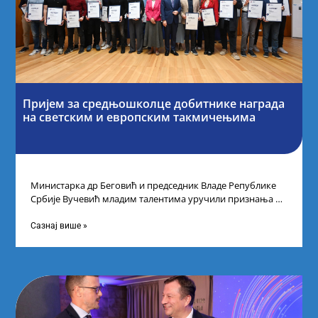
Пријем за средњошколце добитнике награда
на светским и европским такмичењима
Министарка др Беговић и председник Владе Републике
Србије Вучевић младим талентима уручили признања У
Палати Србија уприличен је пријем за
Сазнај више »