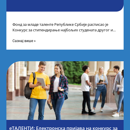
Фонд за младе таленте Републике Србије расписао је
Конкурс за стипендирање најбољих студената другог и
трећег степена студија на водећим
Сазнај више »
еТАЛЕНТИ: Електронска пријава на конкурс за