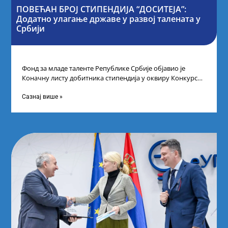
ПОВЕЋАН БРОЈ СТИПЕНДИЈА “ДОСИТЕЈА”:
Додатно улагање државе у развој талената у
Србији
Фонд за младе таленте Републике Србије објавио је
Коначну листу добитника стипендија у оквиру Конкурса
за стипендирање најбољих студената завршне
Сазнај више »