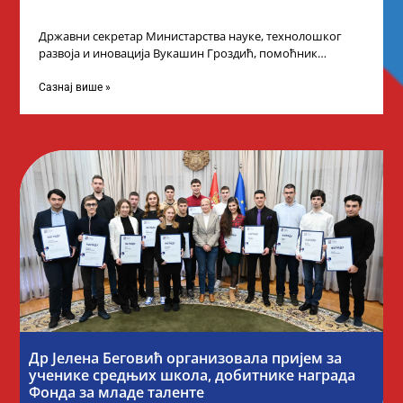
Државни секретар Министарства науке, технолошког
развоја и иновација Вукашин Гроздић, помоћник
министра др Марина Соковић и представници Центра за
промоцију
Сазнај више »
Др Јелена Беговић организовала пријем за
ученике средњих школа, добитнике награда
Фонда за младе таленте