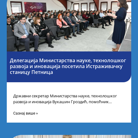
Делегација Министарства науке, технолошког
развоја и иновација посетила Истраживачку
станицу Петница
Државни секретар Министарства науке, технолошког
развоја и иновација Вукашин Гроздић, помоћник
министра др Марина Соковић и представници Центра за
промоцију
Сазнај више »