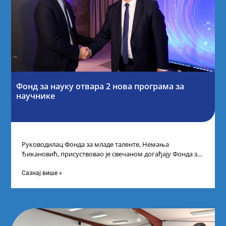
Фонд за науку отвара 2 нова програма за
научнике
Руководилац Фонда за младе таленте, Немања
Ђикановић, присуствовао је свечаном догађају Фонда за
науку Републике Србије у Дому омладине на
Сазнај више »