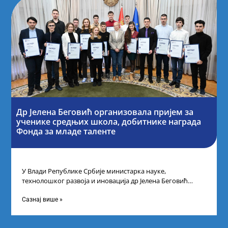
Др Јелена Беговић организовала пријем за
ученике средњих школа, добитнике награда
Фонда за младе таленте
У Влади Републике Србије министарка науке,
технолошког развоја и иновација др Јелена Беговић
организовала је пријем за ученике средњошколце који
Сазнај више »