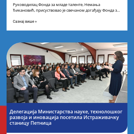
Руководилац Фонда за младе таленте, Немања
Ђикановић, присуствовао је свечаном догађају Фонда за
науку Републике Србије у Дому омладине на
Сазнај више »
Делегација Министарства науке, технолошког
развоја и иновација посетила Истраживачку
станицу Петница