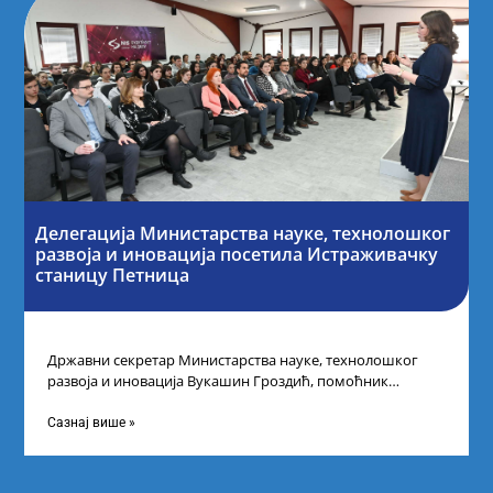
Делегација Министарства науке, технолошког
развоја и иновација посетила Истраживачку
станицу Петница
Државни секретар Министарства науке, технолошког
развоја и иновација Вукашин Гроздић, помоћник
министра др Марина Соковић и представници Центра за
промоцију
Сазнај више »