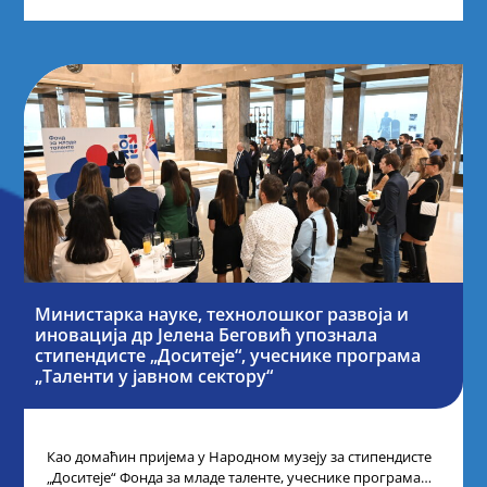
Министарка науке, технолошког развоја и
иновација др Јелена Беговић упознала
стипендисте „Доситеје“, учеснике програма
„Таленти у јавном сектору“
Као домаћин пријема у Народном музеју за стипендисте
„Доситеје“ Фонда за младе таленте, учеснике програма