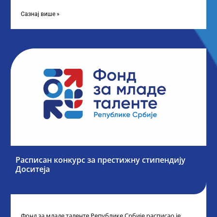
„Таленти у јавном сектору“, министарка
Сазнај више »
Расписан конкурс за престижну стипендију
Доситеја
Фонд за младе таленте Републике Србије расписао је