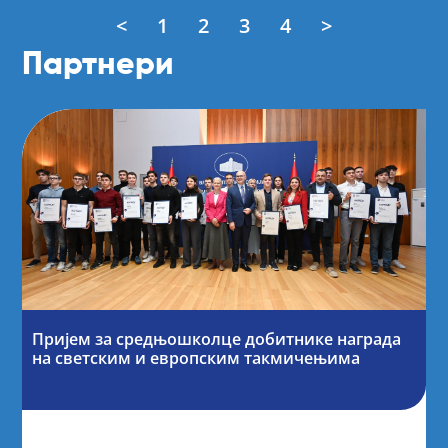
<
1
2
3
4
>
Партнери
Пријем за средњошколце добитнике награда
на светским и европским такмичењима