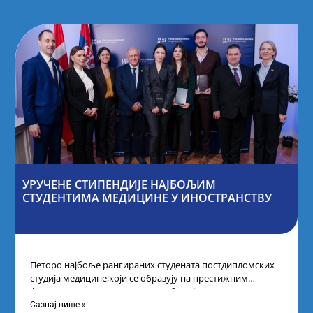
УРУЧЕНЕ СТИПЕНДИЈЕ НАЈБОЉИМ
СТУДЕНТИМА МЕДИЦИНЕ У ИНОСТРАНСТВУ
Петоро најбоље рангираних студената постдипломских
студија медицине,који се образују на престижним
факултетима у иностранству, добило је
додатнестипендије од по 10.000
Сазнај више »