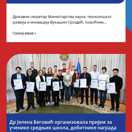
Државни секретар Министарства науке, технолошког
развоја и иновација Вукашин Гроздић, помоћник
министра др Марина Соковић и представници Центра за
промоцију
Сазнај више »
Др Јелена Беговић организовала пријем за
ученике средњих школа, добитнике награда