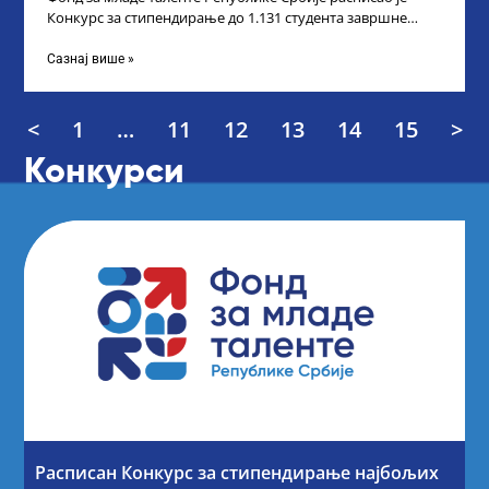
Конкурс за стипендирање до 1.131 студента завршне
године основних и интегрисаних академских
Сазнај више »
<
1
…
11
12
13
14
15
>
Конкурси
Расписан Конкурс за стипендирање најбољих