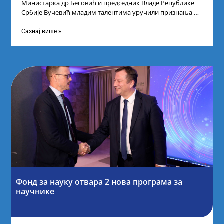
Министарка др Беговић и председник Владе Републике
Србије Вучевић младим талентима уручили признања У
Палати Србија уприличен је пријем за
Сазнај више »
Фонд за науку отвара 2 нова програма за
научнике