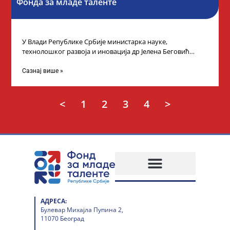
Фонда за младе таленте
У Влади Републике Србије министарка науке,
технолошког развоја и иновација др Јелена Беговић
организовала је пријем за ученике средњошколце који
Сазнај више »
<
1
2
3
4
>
АДРЕСА:
Булевар Михајла Пупина 2,
11070 Београд