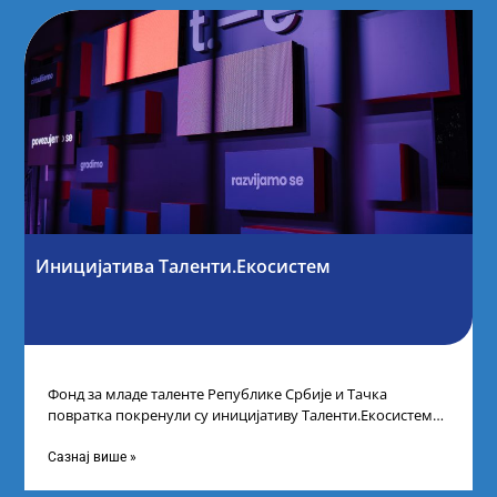
Иницијатива Таленти.Екосистем
Фонд за младе таленте Републике Србије и Тачка
повратка покренули су иницијативу Таленти.Екосистем.
На догађају су се окупили представници привреде,
Сазнај више »