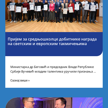
Пријем за средњошколце добитнике награда
на светским и европским такмичењима
Министарка др Беговић и председник Владе Републике
Србије Вучевић младим талентима уручили признања У
Палати Србија уприличен је пријем за
Сазнај више »