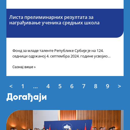
Листа прелиминарних резултата за
награђивање ученика средњих школа
Фонд за младе таленте Републике Србије је на 124.
седници одржаној 4. септембра 2024. године усвојио
Листу прелиминарних резултата по
Сазнај више »
<
1
…
4
5
6
7
8
9
>
Догађаји