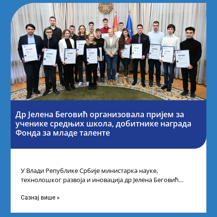
Др Јелена Беговић организовала пријем за
ученике средњих школа, добитнике награда
Фонда за младе таленте
У Влади Републике Србије министарка науке,
технолошког развоја и иновација др Јелена Беговић
организовала је пријем за ученике средњошколце који
Сазнај више »