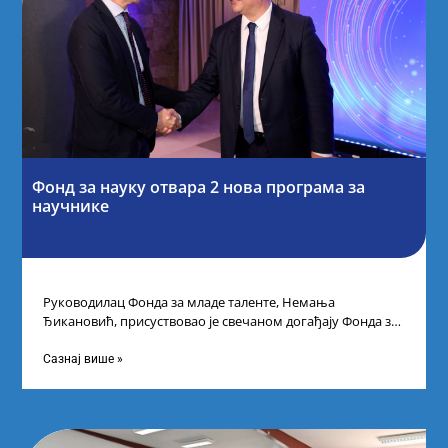
Фонд за науку отвара 2 нова програма за
научнике
Руководилац Фонда за младе таленте, Немања
Ђикановић, присуствовао је свечаном догађају Фонда за
науку Републике Србије у Дому омладине на
Сазнај више »