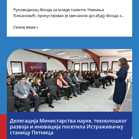
Руководилац Фонда за младе таленте, Немања
Ђикановић, присуствовао је свечаном догађају Фонда за
науку Републике Србије у Дому омладине на
Сазнај више »
Делегација Министарства науке, технолошког
развоја и иновација посетила Истраживачку
станицу Петница