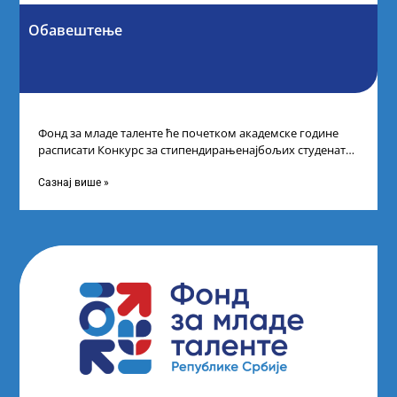
Обавештење
Фонд за младе таленте ће почетком академске године
расписати Конкурс за стипендирањенајбољих студената
другог и трећег степена студија на водећим
Сазнај више »