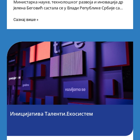
Министарка науке, технолошког развоја и иновација др
Јелена Беговић састала се у Влади Републике Србије са
најбољим студентима из Србије
Сазнај више »
Иницијатива Таленти.Екосистем