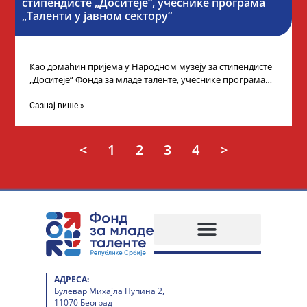
стипендисте „Доситеје“, учеснике програма
„Таленти у јавном сектору“
Као домаћин пријема у Народном музеју за стипендисте
„Доситеје“ Фонда за младе таленте, учеснике програма
„Таленти у јавном сектору“, министарка
Сазнај више »
<
1
2
3
4
>
АДРЕСА:
Булевар Михајла Пупина 2,
11070 Београд