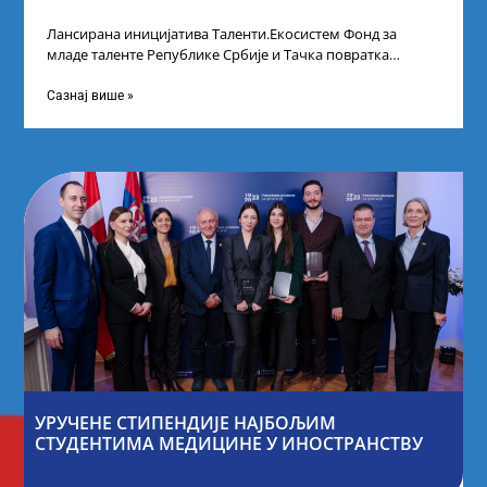
Лансирана иницијатива Таленти.Екосистем Фонд за
младе таленте Републике Србије и Тачка повратка
покренули су иницијативу Таленти.Екосистем. На
догађају су се
Сазнај више »
УРУЧЕНЕ СТИПЕНДИЈЕ НАЈБОЉИМ
СТУДЕНТИМА МЕДИЦИНЕ У ИНОСТРАНСТВУ