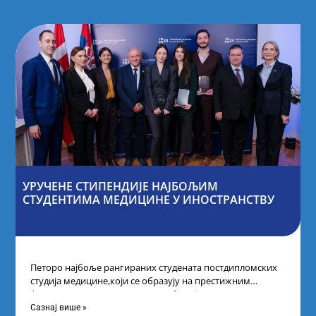
УРУЧЕНЕ СТИПЕНДИЈЕ НАЈБОЉИМ
СТУДЕНТИМА МЕДИЦИНЕ У ИНОСТРАНСТВУ
Петоро најбоље рангираних студената постдипломских
студија медицине,који се образују на престижним
факултетима у иностранству, добило је
додатнестипендије од по 10.000
Сазнај више »