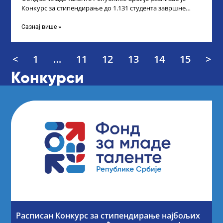
Конкурс за стипендирање до 1.131 студента завршне
године основних и интегрисаних академских
Сазнај више »
<
1
…
11
12
13
14
15
>
Конкурси
Расписан Конкурс за стипендирање најбољих