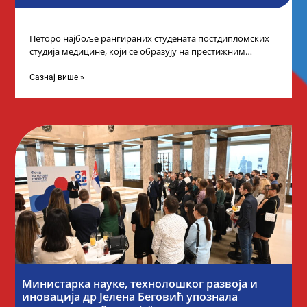
Петоро најбоље рангираних студената постдипломских
студија медицине, који се образују на престижним
факултетима у иностранству, добило је додатне
стипендије од
Сазнај више »
Министарка науке, технолошког развоја и
иновација др Јелена Беговић упознала