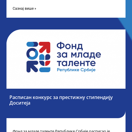
„Таленти у јавном сектору“, министарка
Сазнај више »
Расписан конкурс за престижну стипендију
Доситеја
Фонд за младе таленте Републике Србије расписао је