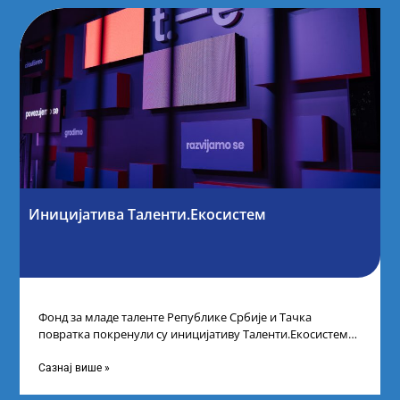
Иницијатива Таленти.Екосистем
Фонд за младе таленте Републике Србије и Тачка
повратка покренули су иницијативу Таленти.Екосистем.
На догађају су се окупили представници привреде,
Сазнај више »