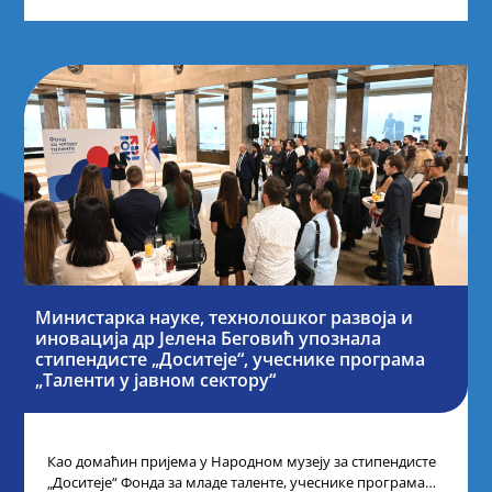
Министарка науке, технолошког развоја и
иновација др Јелена Беговић упознала
стипендисте „Доситеје“, учеснике програма
„Таленти у јавном сектору“
Као домаћин пријема у Народном музеју за стипендисте
„Доситеје“ Фонда за младе таленте, учеснике програма