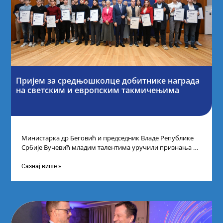
Пријем за средњошколце добитнике награда
на светским и европским такмичењима
Министарка др Беговић и председник Владе Републике
Србије Вучевић младим талентима уручили признања У
Палати Србија уприличен је пријем за
Сазнај више »