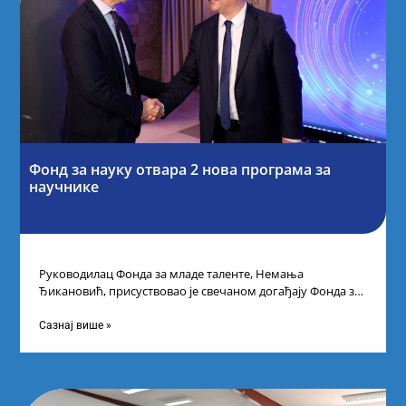
Фонд за науку отвара 2 нова програма за
научнике
Руководилац Фонда за младе таленте, Немања
Ђикановић, присуствовао је свечаном догађају Фонда за
науку Републике Србије у Дому омладине на
Сазнај више »