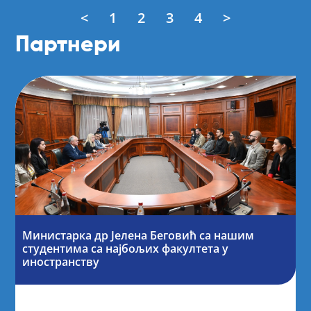
<
1
2
3
4
>
Партнери
Министарка др Јелена Беговић са нашим
студентима са најбољих факултета у
иностранству