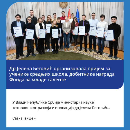
Др Јелена Беговић организовала пријем за
ученике средњих школа, добитнике награда
Фонда за младе таленте
У Влади Републике Србије министарка науке,
технолошког развоја и иновација др Јелена Беговић
организовала је пријем за ученике средњошколце који
Сазнај више »