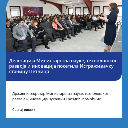
Делегација Министарства науке, технолошког
развоја и иновација посетила Истраживачку
станицу Петница
Државни секретар Министарства науке, технолошког
развоја и иновација Вукашин Гроздић, помоћник
министра др Марина Соковић и представници Центра за
промоцију
Сазнај више »