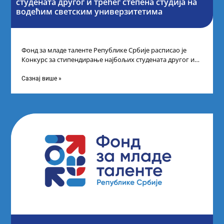
студената другог и трећег степена студија на
водећим светским универзитетима
Фонд за младе таленте Републике Србије расписао је
Конкурс за стипендирање најбољих студената другог и
трећег степена студија на водећим
Сазнај више »