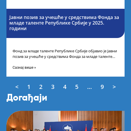
Јавни позив за учешће у средствима Фонда за
младе таленте Републике Србије у 2025.
години
Фонд за младе таленте Републике Србије објавио је Јавни
позив за учешће у средствима Фонда за младе таленте
Републике Србије
Сазнај више »
<
1
2
3
4
5
…
9
>
Догађаји