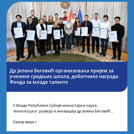
Др Јелена Беговић организовала пријем за
ученике средњих школа, добитнике награда
Фонда за младе таленте
У Влади Републике Србије министарка науке,
технолошког развоја и иновација др Јелена Беговић
организовала је пријем за ученике средњошколце који
Сазнај више »