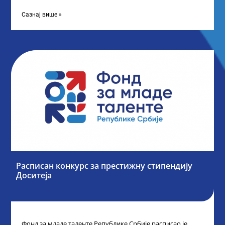
„Таленти у јавном сектору“, министарка
Сазнај више »
Расписан конкурс за престижну стипендију
Доситеја
Фонд за младе таленте Републике Србије расписао је