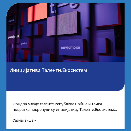
Иницијатива Таленти.Екосистем
Фонд за младе таленте Републике Србије и Тачка
повратка покренули су иницијативу Таленти.Екосистем.
На догађају су се окупили представници привреде,
Сазнај више »