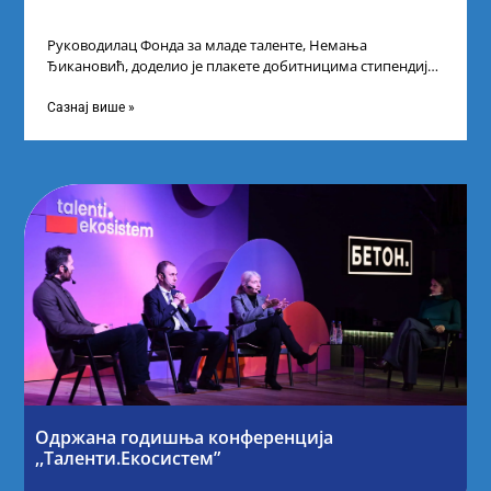
Руководилац Фонда за младе таленте, Немања
Ђикановић, доделио је плакете добитницима стипендије
„Доситеја” за школску 2023/24. годину у Научно-
технолошком парку
Сазнај више »
Одржана годишња конференција
,,Таленти.Екосистем”