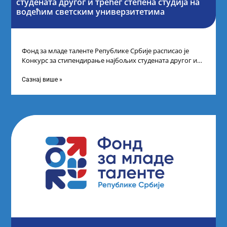
студената другог и трећег степена студија на
водећим светским универзитетима
Фонд за младе таленте Републике Србије расписао је
Конкурс за стипендирање најбољих студената другог и
трећег степена студија на водећим
Сазнај више »