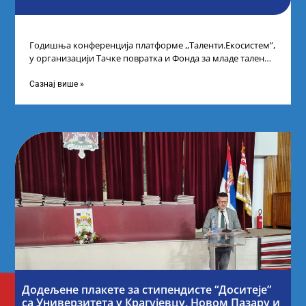
Годишња конференција платформе ,,Таленти.Екосистем”,
у организацији Тачке повратка и Фонда за младе таленте
Републике Србије, одржана је у Београду. Овом
Сазнај више »
Додељене плакете за стипендисте “Доситеје”
са Универзитета у Крагујевцу, Новом Пазару и