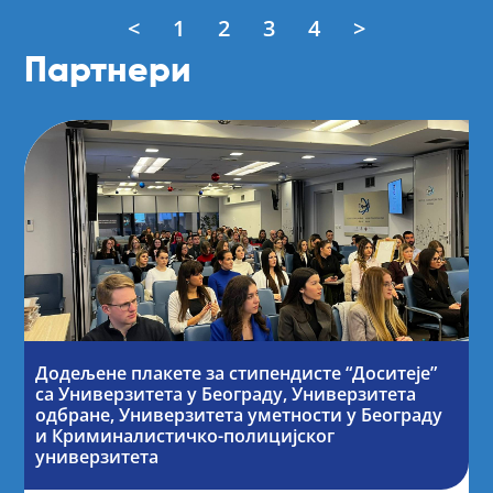
<
1
2
3
4
>
Партнери
Додељене плакете за стипендисте “Доситеје”
са Универзитета у Београду, Универзитета
одбране, Универзитета уметности у Београду
и Криминалистичко-полицијског
универзитета