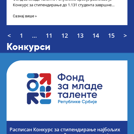
Конкурс за стипендирање до 1.131 студента завршне
године основних и интегрисаних академских
Сазнај више »
<
1
…
11
12
13
14
15
>
Конкурси
Расписан Конкурс за стипендирање најбољих