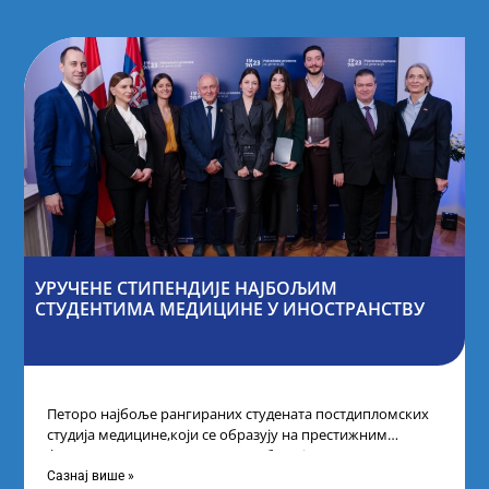
УРУЧЕНЕ СТИПЕНДИЈЕ НАЈБОЉИМ
СТУДЕНТИМА МЕДИЦИНЕ У ИНОСТРАНСТВУ
Петоро најбоље рангираних студената постдипломских
студија медицине,који се образују на престижним
факултетима у иностранству, добило је
додатнестипендије од по 10.000
Сазнај више »