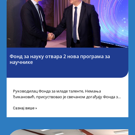
Фонд за науку отвара 2 нова програма за
научнике
Руководилац Фонда за младе таленте, Немања
Ђикановић, присуствовао је свечаном догађају Фонда за
науку Републике Србије у Дому омладине на
Сазнај више »