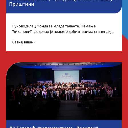
Приштини
Руководилац Фонда за младе таленте, Немања
Ђикановић, доделио је плакете добитницима стипендије
„Доситеја” за школску 2023/24. годину у Градској кући
Сазнај више »