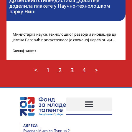
Др Беговић стипендистима „Доситеје”
доделила плакете у Научно-технолошком
парку Ниш
Министарка науке, технолошког развоја и иновација др
Јелена Беговић присуствовала је свечаној церемонији
доделе плакета овогодишњим добитницима стипендије
„Доситеја” Фонда
Сазнај више »
<
1
2
3
4
>
АДРЕСА:
Булевар Михајла Пупина 2,