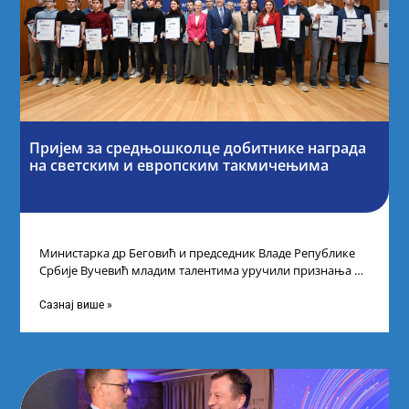
Пријем за средњошколце добитнике награда
на светским и европским такмичењима
Министарка др Беговић и председник Владе Републике
Србије Вучевић младим талентима уручили признања У
Палати Србија уприличен је пријем за
Сазнај више »