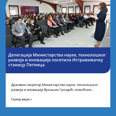
Делегација Министарства науке, технолошког
развоја и иновација посетила Истраживачку
станицу Петница
Државни секретар Министарства науке, технолошког
развоја и иновација Вукашин Гроздић, помоћник
министра др Марина Соковић и представници Центра за
промоцију
Сазнај више »