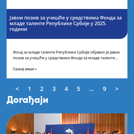
Јавни позив за учешће у средствима Фонда за
младе таленте Републике Србије у 2025.
години
Фонд за младе таленте Републике Србије објавио је Јавни
позив за учешће у средствима Фонда за младе таленте
Републике Србије
Сазнај више »
<
1
2
3
4
5
…
9
>
Догађаји