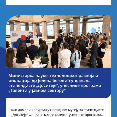
Министарка науке, технолошког развоја и
иновација др Јелена Беговић упознала
стипендисте „Доситеје“, учеснике програма
„Таленти у јавном сектору“
Као домаћин пријема у Народном музеју за стипендисте
„Доситеје“ Фонда за младе таленте, учеснике програма