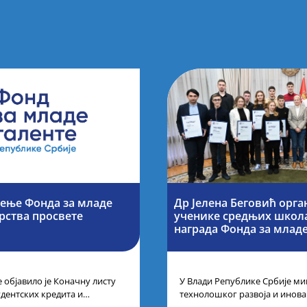
ење Фонда за младе
Др Јелена Беговић орга
рства просвете
ученике средњих школа
награда Фонда за младе
 објавило је Коначну листу
У Влади Републике Србије ми
удентских кредита и
технолошког развоја и инова