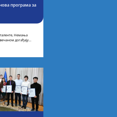
 нова програма за
 таленте, Немања
свечаном догађају
бије у Дому омладине