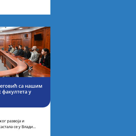
ученике средњошколце
Беговић са нашим
 факултета у
ог развоја и
астала се у Влади
м студентима из Србије