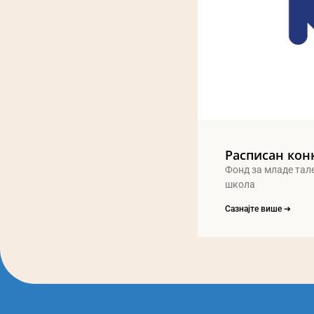
Расписан кон
Фонд за младе тал
школа
Сазнајте више ➔