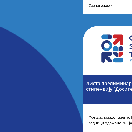
стипендија, као и Кона
Сазнај више »
Листа прелиминарн
стипендију “Досите
Фонд за младе таленте 
седници одржаној 16. ј
прелиминарну Листу ка