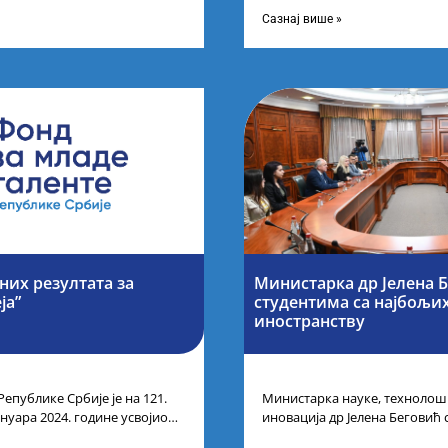
чну листу ученика и студената
организовала је пријем за 
који
Сазнај више »
их резултата за
Министарка др Јелена 
ја”
студентима са најбољих
иностранству
Републике Србије је на 121.
Министарка науке, технолошк
ануара 2024. године усвојио
иновација др Јелена Беговић с
ндидата који
Републике Србије са најбољи