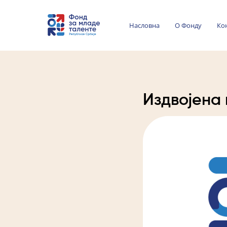
Насловна
О Фонду
Ко
Издвојена 