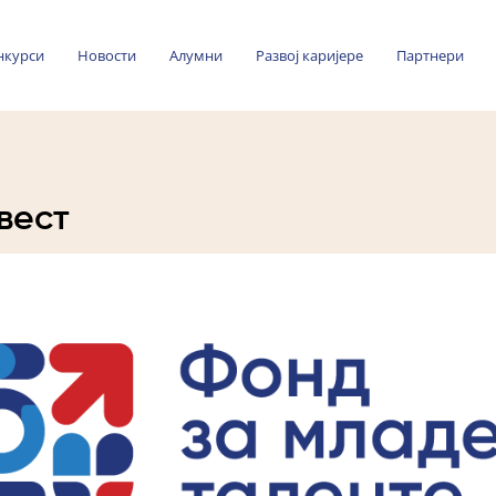
нкурси
Новости
Алумни
Развој каријере
Партнери
вест