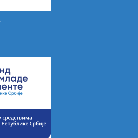
>
у средствима
е Републике Србије