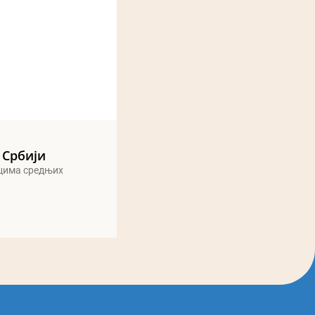
 Србији
ицима средњих