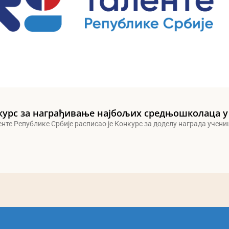
курс за награђивање најбољих средњошколаца у
енте Републике Србије расписао је Конкурс за доделу награда учен