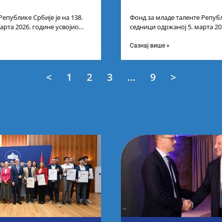
Републике Србије је на 138.
Фонд за младе таленте Републ
арта 2026. године усвојио
седници одржаној 5. марта 20
ата по
Листу прелиминарних резулт
Сазнај више »
<
1
2
3
…
9
>