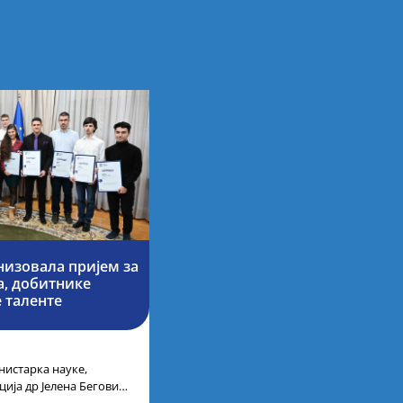
низовала пријем за
, добитнике
 таленте
нистарка науке,
ција др Јелена Беговић