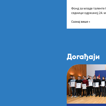
Фонд за младе таленте 
седници одржаној 24. м
Листу коначних резулт
Сазнај више »
Догађаји