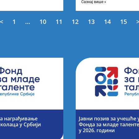
Сазнај више »
<
1
…
10
11
12
13
14
15
за награђивање
Јавни позив за учешће 
колаца у Србији
Фонда за младе талент
у 2026. години