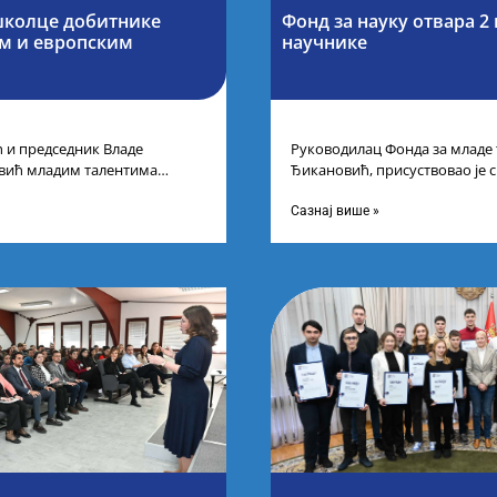
школце добитнике
Фонд за науку отвара 2
им и европским
научнике
 и председник Владе
Руководилац Фонда за младе
евић младим талентима
Ђикановић, присуствовао је 
лати Србија уприличен је
Фонда за науку Републике Ср
на
Сазнај више »