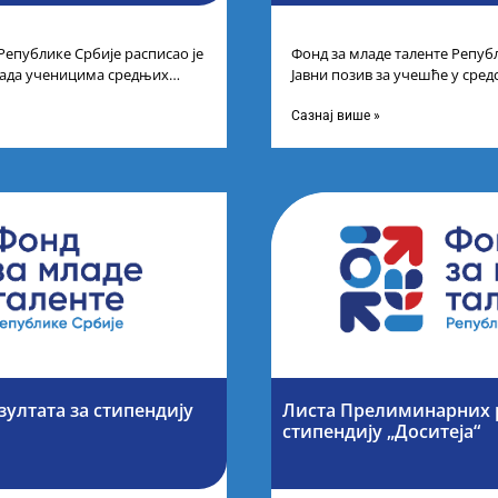
Републике Србије расписао је
Фонд за младе таленте Републ
рада ученицима средњих
Јавни позив за учешће у сре
спехе на признатим
таленте Републике Србије
Сазнај више »
зултата за стипендију
Листа Прелиминарних р
стипендију „Доситеја“