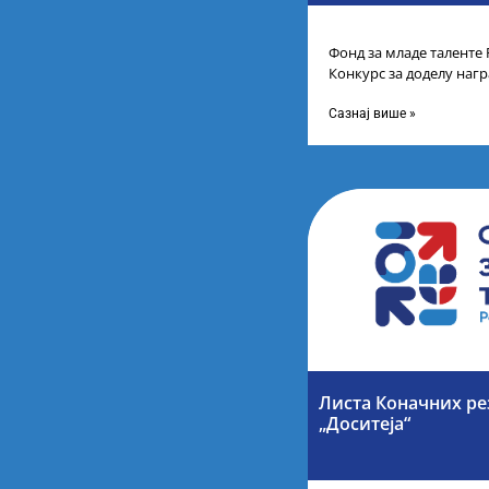
Фонд за младе таленте 
Конкурс за доделу наг
школа за постигнуте у
Сазнај више »
Листа Коначних ре
„Доситеја“