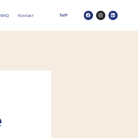
ФАQ
Контакт
ЋИР