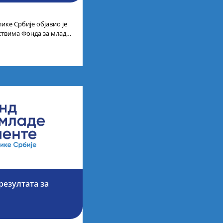
ике Србије објавио је
дствима Фонда за младе
езултата за