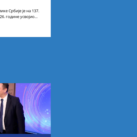
ике Србије је на 137.
26. године усвојио
ата кандидата