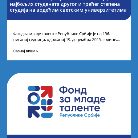
најбољих студената другог и трећег степена
студија на водећим светским универзитетима
Фонд за младе таленте Републике Србије је на 136.
писаној седници, одржаној 19. децембра 2025. године,
усвојио Одлуку о Листи
Сазнај више »