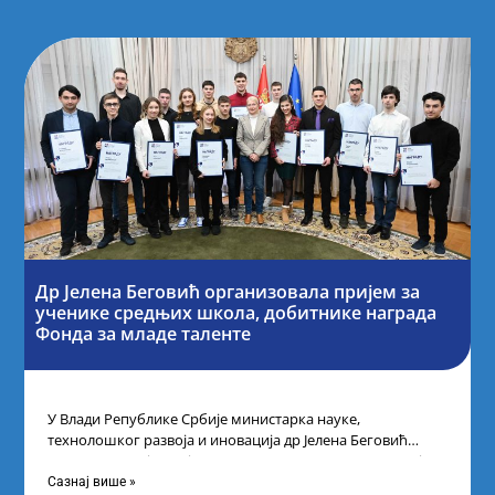
Др Јелена Беговић организовала пријем за
ученике средњих школа, добитнике награда
Фонда за младе таленте
У Влади Републике Србије министарка науке,
технолошког развоја и иновација др Јелена Беговић
организовала је пријем за ученике средњошколце који
Сазнај више »