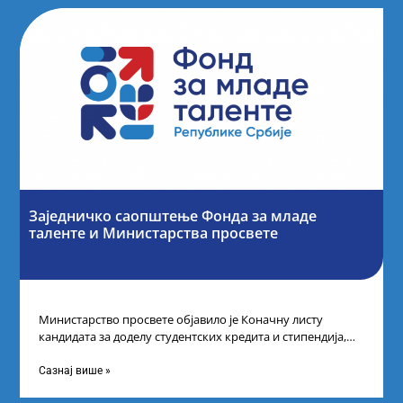
Заједничко саопштење Фонда за младе
таленте и Министарства просвете
Министарство просвете објавило је Коначну листу
кандидата за доделу студентских кредита и стипендија,
као и Коначну листу ученика и студената
Сазнај више »