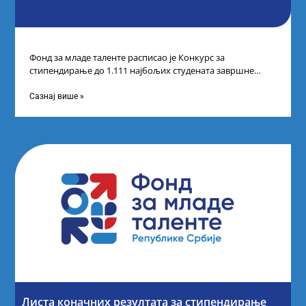
Фонд за младе таленте расписао је Конкурс за
стипендирање до 1.111 најбољих студената завршне
године основних и интегрисаних академских студија
Сазнај више »
Листа коначних резултата за стипендирање