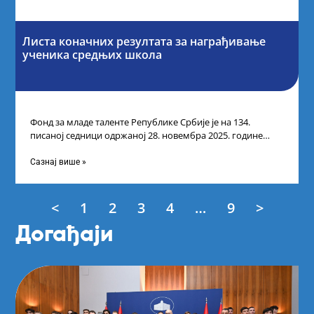
Листа коначних резултата за награђивање
ученика средњих школа
Фонд за младе таленте Републике Србије је на 134.
писаној седници одржаној 28. новембра 2025. године
усвојио Листу коначних резултата
Сазнај више »
<
1
2
3
4
…
9
>
Догађаји