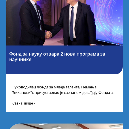
Фонд за науку отвара 2 нова програма за
научнике
Руководилац Фонда за младе таленте, Немања
Ђикановић, присуствовао је свечаном догађају Фонда за
науку Републике Србије у Дому омладине на
Сазнај више »