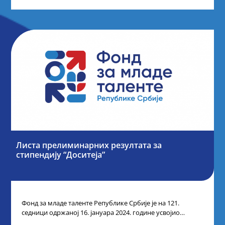
Листа прелиминарних резултата за
стипендију “Доситеја”
Фонд за младе таленте Републике Србије је на 121.
седници одржаној 16. јануара 2024. године усвојио
прелиминарну Листу кандидата који