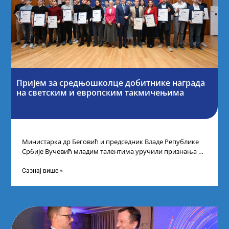
Пријем за средњошколце добитнике награда
на светским и европским такмичењима
Министарка др Беговић и председник Владе Републике
Србије Вучевић младим талентима уручили признања У
Палати Србија уприличен је пријем за
Сазнај више »