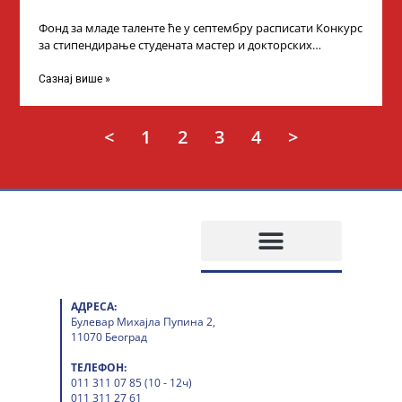
Фонд за младе таленте ће у септембру расписати Конкурс
за стипендирање студената мастер и докторских
академских студија у иностранству, на
Сазнај више »
<
1
2
3
4
>
АДРЕСА:
Булевар Михајла Пупина 2,
11070 Београд
ТЕЛЕФОН:
011 311 07 85 (10 - 12ч)
011 311 27 61