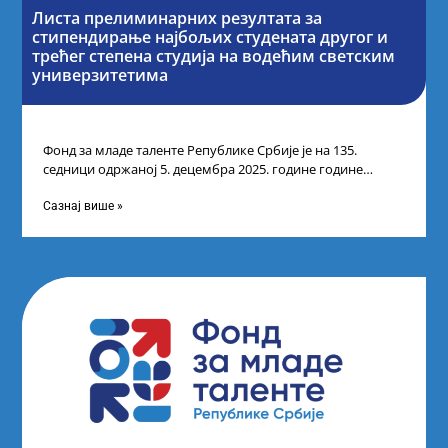
Листа прелиминарних резултата за
стипендирање најбољих студената другог и
трећег степена студија на водећим светским
универзитетима
Фонд за младе таленте Републике Србије је на 135.
седници одржаној 5. децембра 2025. године године
усвојио Листу прелиминарних резултата
Сазнај више »