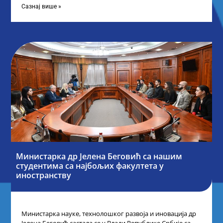
Сазнај више »
Министарка др Јелена Беговић са нашим
студентима са најбољих факултета у
иностранству
Министарка науке, технолошког развоја и иновација др