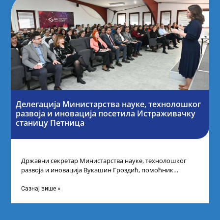
Делегација Министарства науке, технолошког
развоја и иновација посетила Истраживачку
станицу Петница
Државни секретар Министарства науке, технолошког
развоја и иновација Вукашин Гроздић, помоћник
министра др Марина Соковић и представници Центра за
промоцију
Сазнај више »