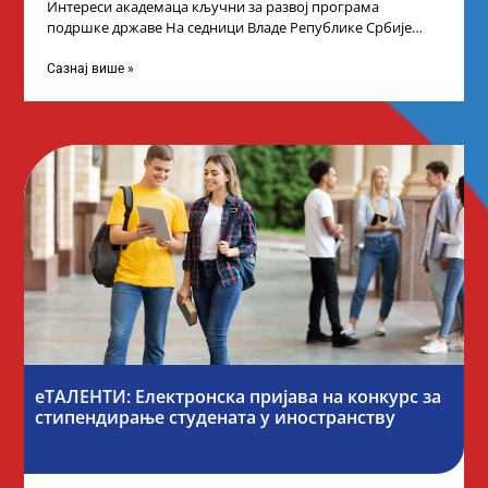
Интереси академаца кључни за развој програма
подршке државе На седници Владе Републике Србије
одлучено је да први пут у оквиру
Сазнај више »
еТАЛЕНТИ: Електронска пријава на конкурс за
стипендирање студената у иностранству