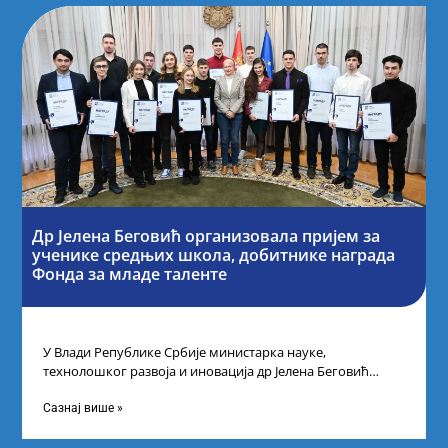
Др Јелена Беговић организовала пријем за
ученике средњих школа, добитнике награда
Фонда за младе таленте
У Влади Републике Србије министарка науке,
технолошког развоја и иновација др Јелена Беговић
организовала је пријем за ученике средњошколце који
Сазнај више »