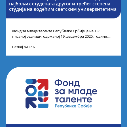
најбољих студената другог и трећег степена
студија на водећим светским универзитетима
Фонд за младе таленте Републике Србије је на 136.
писаној седници, одржаној 19. децембра 2025. године,
усвојио Одлуку о Листи
Сазнај више »