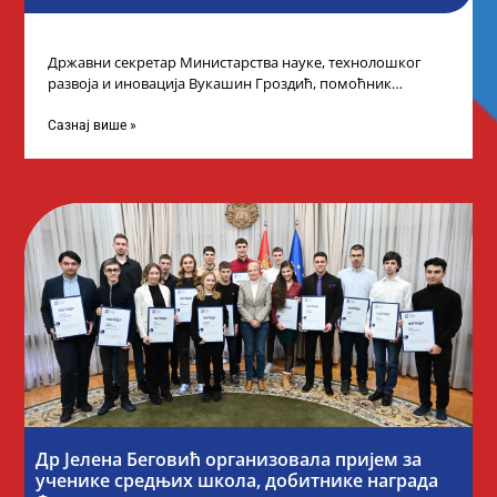
Државни секретар Министарства науке, технолошког
развоја и иновација Вукашин Гроздић, помоћник
министра др Марина Соковић и представници Центра за
промоцију
Сазнај више »
Др Јелена Беговић организовала пријем за
ученике средњих школа, добитнике награда