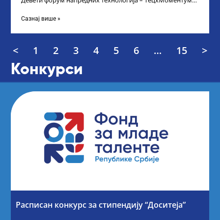
Девети форум напредних технологија – ТецхМоментум
2025 – уз подршку и покровитељство Министарства
Сазнај више »
<
1
2
3
4
5
6
…
15
>
Конкурси
Расписан конкурс за стипендију “Доситеја”