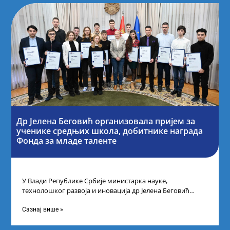
Др Јелена Беговић организовала пријем за
ученике средњих школа, добитнике награда
Фонда за младе таленте
У Влади Републике Србије министарка науке,
технолошког развоја и иновација др Јелена Беговић
организовала је пријем за ученике средњошколце који
Сазнај више »