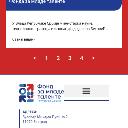
Фонда за младе таленте
У Влади Републике Србије министарка науке,
технолошког развоја и иновација др Јелена Беговић
организовала је пријем за ученике средњошколце који
Сазнај више »
<
1
2
3
4
>
АДРЕСА:
Булевар Михајла Пупина 2,
11070 Београд