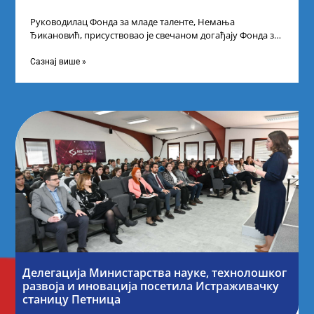
Руководилац Фонда за младе таленте, Немања
Ђикановић, присуствовао је свечаном догађају Фонда за
науку Републике Србије у Дому омладине на
Сазнај више »
Делегација Министарства науке, технолошког
развоја и иновација посетила Истраживачку
станицу Петница