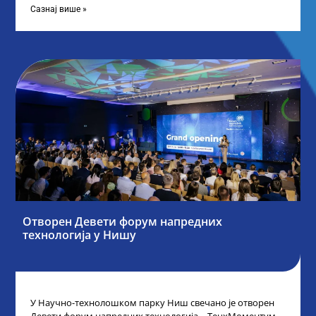
Сазнај више »
Отворен Девети форум напредних
технологија у Нишу
У Научно-технолошком парку Ниш свечано је отворен