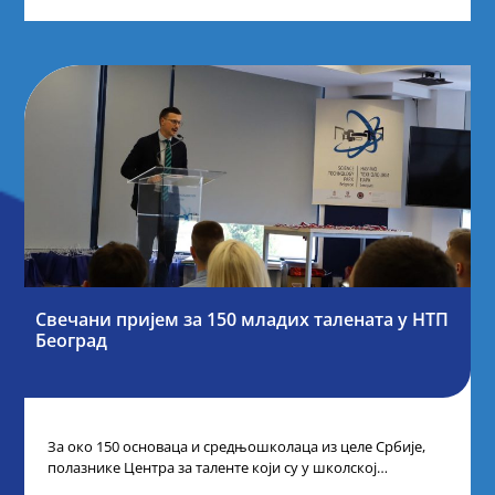
Свечани пријем за 150 младих талената у НТП
Београд
За око 150 основаца и средњошколаца из целе Србије,
полазнике Центра за таленте који су у школској
2024/2025. години остварили