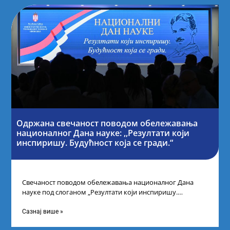
Одржана свечаност поводом обележавања
националног Дана науке: ,,Резултати који
инспиришу. Будућност која се гради.“
Свечаност поводом обележавања националног Дана
науке под слоганом „Резултати који инспиришу.
Будућност која се гради“ одржана је у организацији
Министарства
Сазнај више »