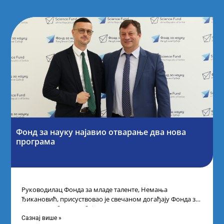
Фонд за науку најавио отварање два нова
програма
Руководилац Фонда за младе таленте, Немања
Ђикановић, присуствовао је свечаном догађају Фонда за
науку Републике Србије одржаном у Научно-
технолошком парку
Сазнај више »