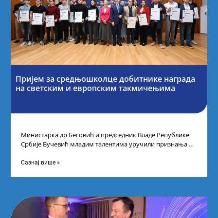
Пријем за средњошколце добитнике награда
на светским и европским такмичењима
Министарка др Беговић и председник Владе Републике
Србије Вучевић младим талентима уручили признања У
Палати Србија уприличен је пријем за
Сазнај више »