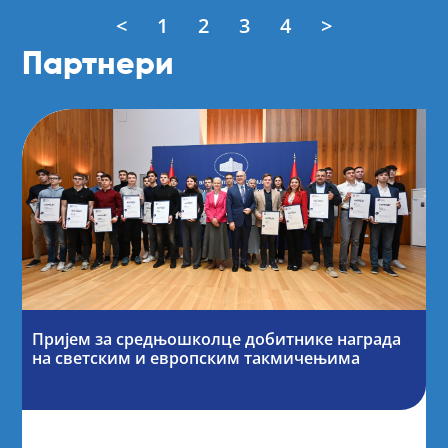
<
1
2
3
4
>
Партнери
Пријем за средњошколце добитнике награда
на светским и европским такмичењима