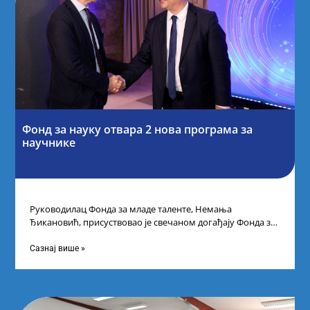
Фонд за науку отвара 2 нова програма за
научнике
Руководилац Фонда за младе таленте, Немања
Ђикановић, присуствовао је свечаном догађају Фонда за
науку Републике Србије у Дому омладине на
Сазнај више »