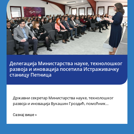
Делегација Министарства науке, технолошког
развоја и иновација посетила Истраживачку
станицу Петница
Државни секретар Министарства науке, технолошког
развоја и иновација Вукашин Гроздић, помоћник
министра др Марина Соковић и представници Центра за
промоцију
Сазнај више »