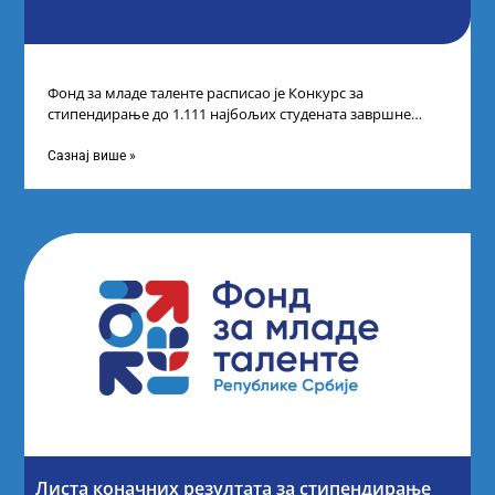
Фонд за младе таленте расписао је Конкурс за
стипендирање до 1.111 најбољих студената завршне
године основних и интегрисаних академских студија
Сазнај више »
Листа коначних резултата за стипендирање