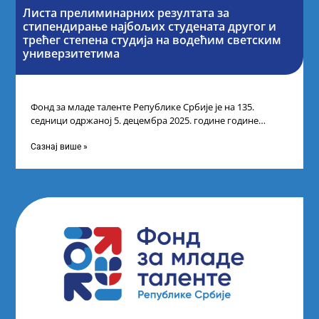
Листа прелиминарних резултата за
стипендирање најбољих студената другог и
трећег степена студија на водећим светским
универзитетима
Фонд за младе таленте Републике Србије је на 135.
седници одржаној 5. децембра 2025. године године
усвојио Листу прелиминарних резултата
Сазнај више »