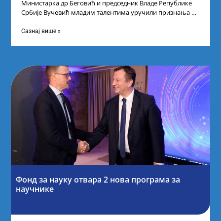
Министарка др Беговић и председник Владе Републике
Србије Вучевић младим талентима уручили признања У
Палати Србија уприличен је пријем за
Сазнај више »
Фонд за науку отвара 2 нова програма за
научнике