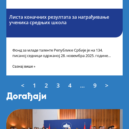
Листа коначних резултата за награђивање
ученика средњих школа
Фонд за младе таленте Републике Србије је на 134.
писаној седници одржаној 28. новембра 2025. године
усвојио Листу коначних резултата
Сазнај више »
<
1
2
3
4
…
9
>
Догађаји