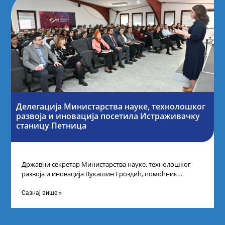
Делегација Министарства науке, технолошког
развоја и иновација посетила Истраживачку
станицу Петница
Државни секретар Министарства науке, технолошког
развоја и иновација Вукашин Гроздић, помоћник
министра др Марина Соковић и представници Центра за
промоцију
Сазнај више »