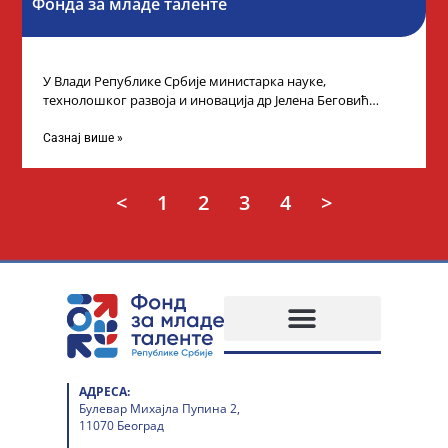
Фонда за младе таленте
У Влади Републике Србије министарка науке,
технолошког развоја и иновација др Јелена Беговић
организовала је пријем за ученике средњошколце који
Сазнај више »
<
1
2
3
4
>
АДРЕСА:
Булевар Михајла Пупина 2,
11070 Београд