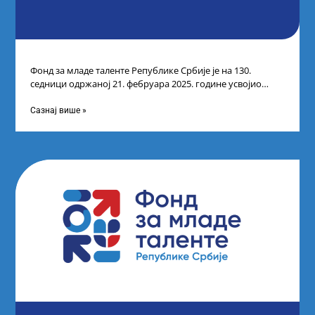
Фонд за младе таленте Републике Србије је на 130.
седници одржаној 21. фебруара 2025. године усвојио
Листу коначних резултата по
Сазнај више »