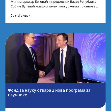
Министарка др Беговић и председник Владе Републике
Србије Вучевић младим талентима уручили признања У
Палати Србија уприличен је пријем за
Сазнај више »
Фонд за науку отвара 2 нова програма за
научнике