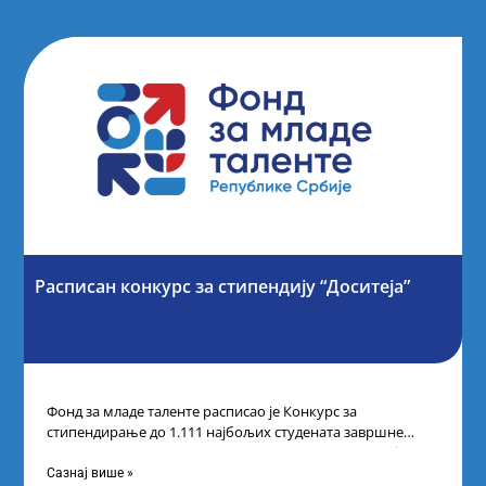
Расписан конкурс за стипендију “Доситеја”
Фонд за младе таленте расписао је Конкурс за
стипендирање до 1.111 најбољих студената завршне
године основних и интегрисаних академских студија
Сазнај више »