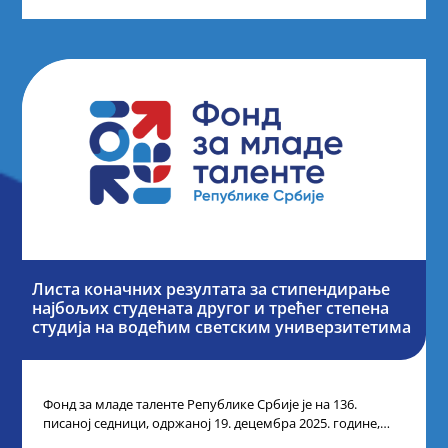
Листа коначних резултата за стипендирање
најбољих студената другог и трећег степена
студија на водећим светским универзитетима
Фонд за младе таленте Републике Србије је на 136.
писаној седници, одржаној 19. децембра 2025. године,
усвојио Одлуку о Листи