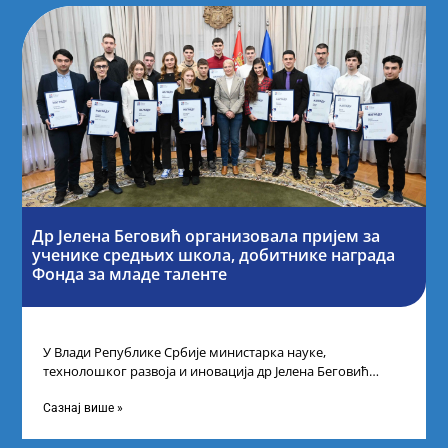
Др Јелена Беговић организовала пријем за
ученике средњих школа, добитнике награда
Фонда за младе таленте
У Влади Републике Србије министарка науке,
технолошког развоја и иновација др Јелена Беговић
организовала је пријем за ученике средњошколце који
Сазнај више »