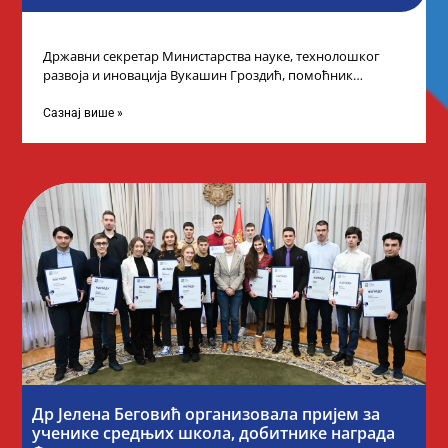
Државни секретар Министарства науке, технолошког
развоја и иновација Вукашин Гроздић, помоћник
министра др Марина Соковић и представници Центра за
промоцију
Сазнај више »
Др Јелена Беговић организовала пријем за
ученике средњих школа, добитнике награда