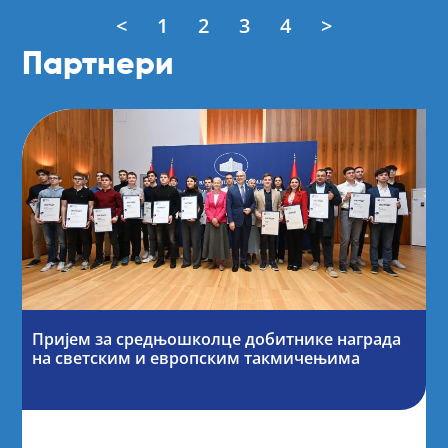
<
1
2
3
4
>
Партнери
Пријем за средњошколце добитнике награда
на светским и европским такмичењима