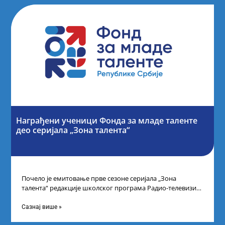
Награђени ученици Фонда за младе таленте
део серијала „Зона талента“
Почело је емитовање прве сезоне серијала „Зона
талента“ редакције школског програма Радио-телевизије
Србије, сваког петка у 10 часова на каналу
Сазнај више »