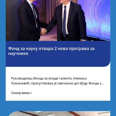
Фонд за науку отвара 2 нова програма за
научнике
Руководилац Фонда за младе таленте, Немања
Ђикановић, присуствовао је свечаном догађају Фонда за
науку Републике Србије у Дому омладине на
Сазнај више »