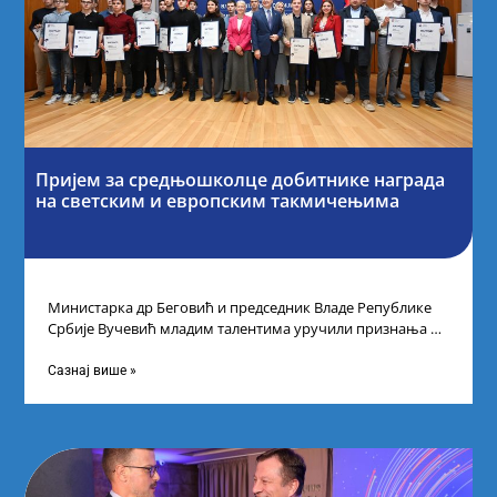
Пријем за средњошколце добитнике награда
на светским и европским такмичењима
Министарка др Беговић и председник Владе Републике
Србије Вучевић младим талентима уручили признања У
Палати Србија уприличен је пријем за
Сазнај више »