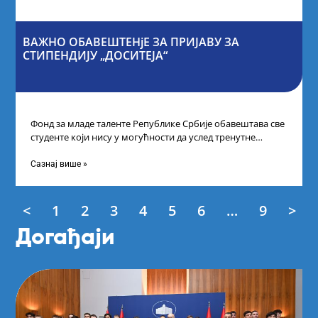
ВАЖНО ОБАВЕШТЕНјЕ ЗА ПРИЈАВУ ЗА
СТИПЕНДИЈУ „ДОСИТЕЈА“
Фонд за младе таленте Републике Србије обавештава све
студенте који нису у могућности да услед тренутне
ситуације на универзитетима и
Сазнај више »
<
1
2
3
4
5
6
…
9
>
Догађаји