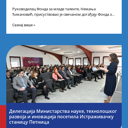
Руководилац Фонда за младе таленте, Немања
Ђикановић, присуствовао је свечаном догађају Фонда за
науку Републике Србије у Дому омладине на
Сазнај више »
Делегација Министарства науке, технолошког
развоја и иновација посетила Истраживачку
станицу Петница