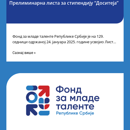
Прелиминарна листа за стипендију “Доситеја”
Фонд за младе таленте Републике Србије је на 129.
седници одржаној 24. јануара 2025. године усвојио Листу
прелиминарних резултата кандидата
Сазнај више »