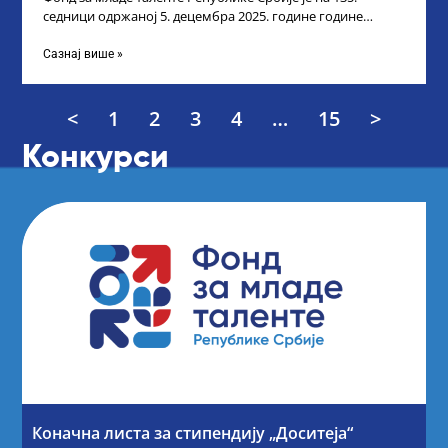
седници одржаној 5. децембра 2025. године године
усвојио Листу прелиминарних резултата
Сазнај више »
<
1
2
3
4
…
15
>
Конкурси
Коначна листа за стипендију „Доситеја“