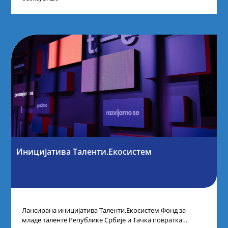
Иницијатива Таленти.Екосистем
Лансирана иницијатива Таленти.Екосистем Фонд за
младе таленте Републике Србије и Тачка повратка