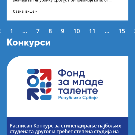
значаја за Републику Србију, припремиоје каталог
студентских пракси за академску 2024/25. годину,
Сазнај више »
<
1
…
7
8
9
10
11
…
15
Конкурси
Расписан Конкурс за стипендирање најбољих
студената другог и трећег степена студија на