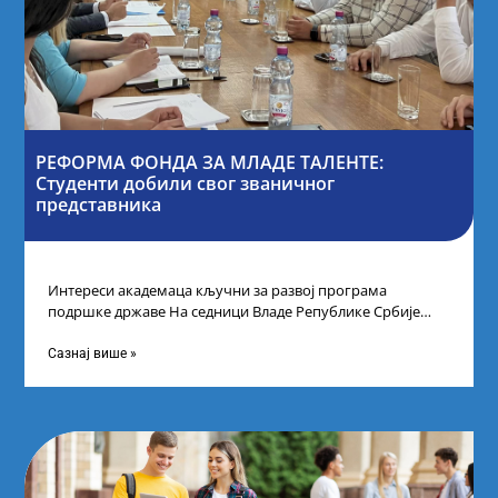
РЕФОРМА ФОНДА ЗА МЛАДЕ ТАЛЕНТЕ:
Студенти добили свог званичног
представника
Интереси академаца кључни за развој програма
подршке државе На седници Владе Републике Србије
одлучено је да први пут у оквиру
Сазнај више »