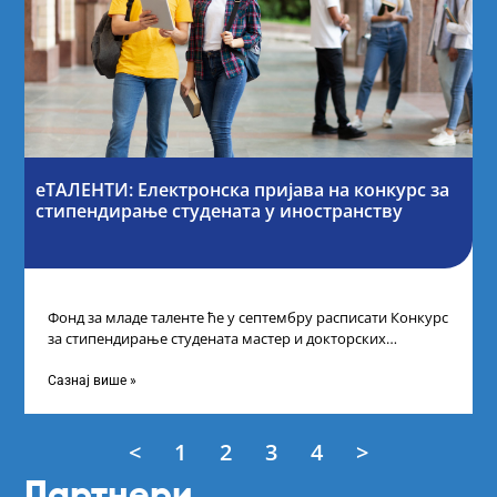
еТАЛЕНТИ: Електронска пријава на конкурс за
стипендирање студената у иностранству
Фонд за младе таленте ће у септембру расписати Конкурс
за стипендирање студената мастер и докторских
академских студија у иностранству, на
Сазнај више »
<
1
2
3
4
>
Партнери