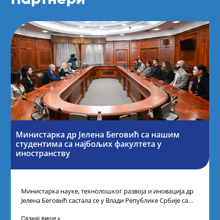
Министарка др Јелена Беговић са нашим
студентима са најбољих факултета у
иностранству
Министарка науке, технолошког развоја и иновација др
Јелена Беговић састала се у Влади Републике Србије са
најбољим студентима из Србије
Сазнај више »