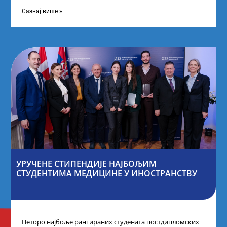
покренули су иницијативу Таленти.Екосистем. На
догађају су се
Сазнај више »
УРУЧЕНЕ СТИПЕНДИЈЕ НАЈБОЉИМ
СТУДЕНТИМА МЕДИЦИНЕ У ИНОСТРАНСТВУ
Петоро најбоље рангираних студената постдипломских