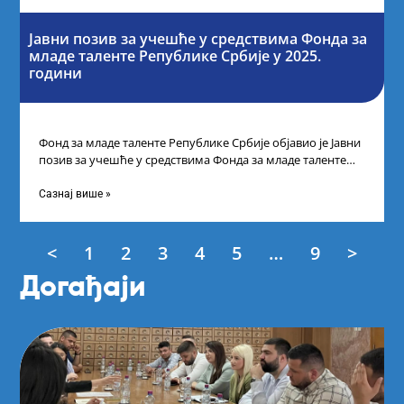
Јавни позив за учешће у средствима Фонда за
младе таленте Републике Србије у 2025.
години
Фонд за младе таленте Републике Србије објавио је Јавни
позив за учешће у средствима Фонда за младе таленте
Републике Србије
Сазнај више »
<
1
2
3
4
5
…
9
>
Догађаји