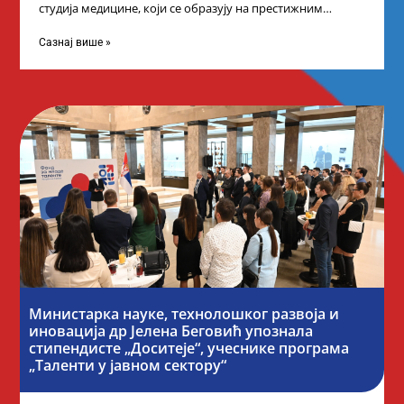
студија медицине, који се образују на престижним
факултетима у иностранству, добило је додатне
стипендије од
Сазнај више »
Министарка науке, технолошког развоја и
иновација др Јелена Беговић упознала
стипендисте „Доситеје“, учеснике програма
„Таленти у јавном сектору“