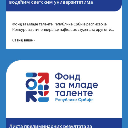
водећим светским универзитетима
Фонд за младе таленте Републике Србије расписао је
Конкурс за стипендирање најбољих студената другог и
трећег степена студија на водећим
Сазнај више »
Листа прелиминарних резултата за