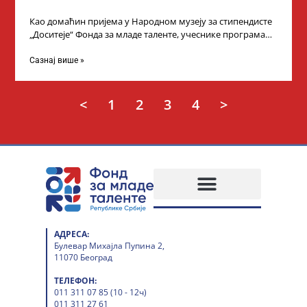
Као домаћин пријема у Народном музеју за стипендисте
„Доситеје“ Фонда за младе таленте, учеснике програма
„Таленти у јавном сектору“, министарка
Сазнај више »
<
1
2
3
4
>
АДРЕСА:
Булевар Михајла Пупина 2,
11070 Београд
ТЕЛЕФОН:
011 311 07 85 (10 - 12ч)
011 311 27 61