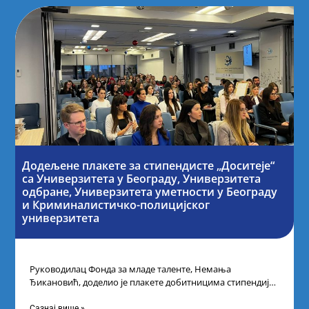
Додељене плакете за стипендисте „Доситеје“
са Универзитета у Београду, Универзитета
одбране, Универзитета уметности у Београду
и Криминалистичко-полицијског
универзитета
Руководилац Фонда за младе таленте, Немања
Ђикановић, доделио је плакете добитницима стипендије
„Доситеја” за школску 2023/24. годину у Научно-
технолошком парку
Сазнај више »