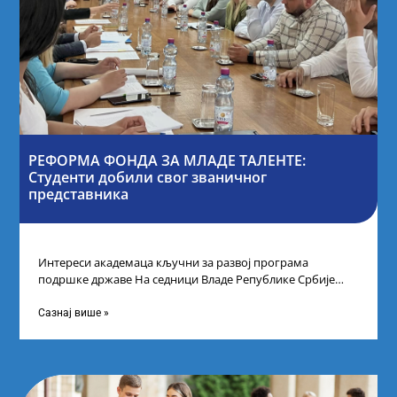
РЕФОРМА ФОНДА ЗА МЛАДЕ ТАЛЕНТЕ:
Студенти добили свог званичног
представника
Интереси академаца кључни за развој програма
подршке државе На седници Владе Републике Србије
одлучено је да први пут у оквиру
Сазнај више »