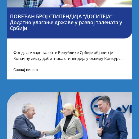
ПОВЕЋАН БРОЈ СТИПЕНДИЈА “ДОСИТЕЈА”:
Додатно улагање државе у развој талената у
Србији
Фонд за младе таленте Републике Србије објавио је
Коначну листу добитника стипендија у оквиру Конкурса
за стипендирање најбољих студената завршне
Сазнај више »