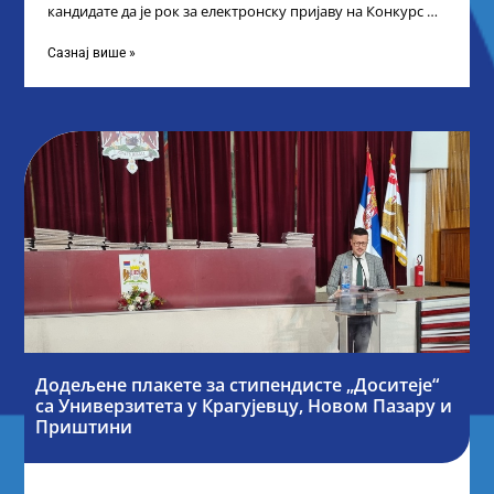
кандидате да је рок за електронску пријаву на Конкурс за
стипендију „Доситеја“,
Сазнај више »
Додељене плакете за стипендисте „Доситеје“
са Универзитета у Крагујевцу, Новом Пазару и
Приштини