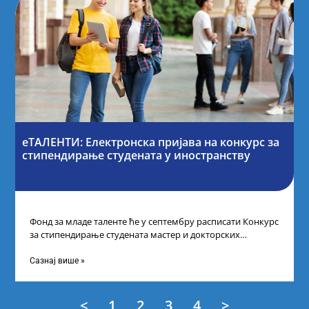
еТАЛЕНТИ: Електронска пријава на конкурс за
стипендирање студената у иностранству
Фонд за младе таленте ће у септембру расписати Конкурс
за стипендирање студената мастер и докторских
академских студија у иностранству, на
Сазнај више »
<
1
2
3
4
>