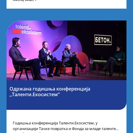
Одржана годишња конференција
,,Таленти.Екосистем”
Годишња конференција Таленти.Екосистем, у
организацији Тачке повратка и Фонда за младе таленте