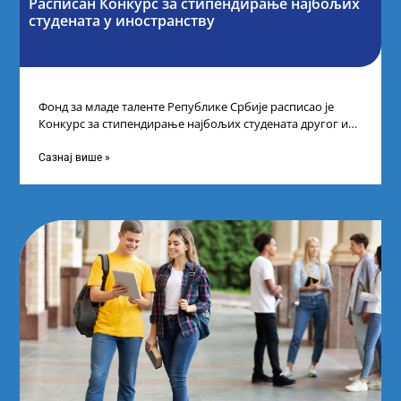
Расписан Конкурс за стипендирање најбољих
студената у иностранству
Фонд за младе таленте Републике Србије расписао је
Конкурс за стипендирање најбољих студената другог и
трећег степена студија на водећим
Сазнај више »