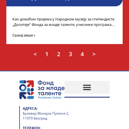
Као домаћин пријема у Народном музеју за стипендисте
„Доситеје“ Фонда за младе таленте, учеснике програма
„Таленти у јавном сектору“, министарка
Сазнај више »
<
1
2
3
4
>
АДРЕСА:
Булевар Михајла Пупина 2,
11070 Београд
ТЕЛЕФОН: