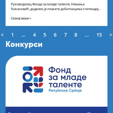
Руководилац Фонда за младе таленте, Немања
Ђикановић, доделио је плакете добитницима стипендије
„Доситеја” за школску 2023/24. годину у Градској кући
Сазнај више »
<
1
…
4
5
6
7
8
…
15
>
Конкурси