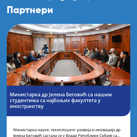
Партнери
Министарка др Јелена Беговић са нашим
студентима са најбољих факултета у
иностранству
Министарка науке, технолошког развоја и иновација др
Јелена Беговић састала се у Влади Републике Србије са