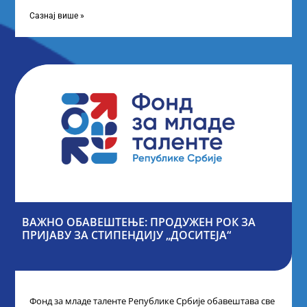
Републике Србије, одржана је у Београду. Овом
приликом,
Сазнај више »
ВАЖНО ОБАВЕШТЕЊЕ: ПРОДУЖЕН РОК ЗА
ПРИЈАВУ ЗА СТИПЕНДИЈУ „ДОСИТЕЈА“
Фонд за младе таленте Републике Србије обавештава све