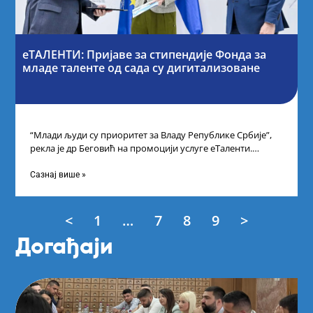
еТАЛЕНТИ: Пријаве за стипендије Фонда за
младе таленте од сада су дигитализоване
“Млади људи су приоритет за Владу Републике Србије”,
рекла је др Беговић на промоцији услуге еТаленти.
Министарка науке, технолошког развоја
Сазнај више »
<
1
…
7
8
9
>
Догађаји