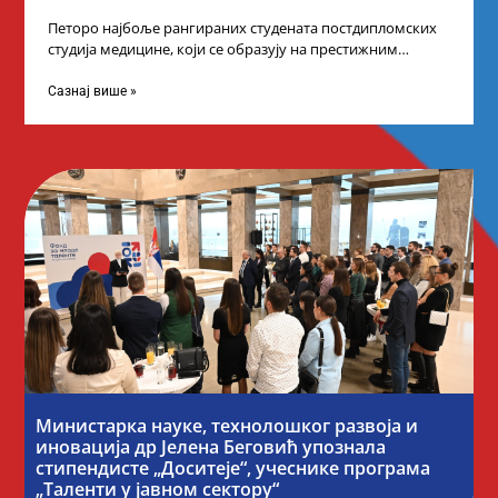
Петоро најбоље рангираних студената постдипломских
студија медицине, који се образују на престижним
факултетима у иностранству, добило је додатне
стипендије од
Сазнај више »
Министарка науке, технолошког развоја и
иновација др Јелена Беговић упознала
стипендисте „Доситеје“, учеснике програма
„Таленти у јавном сектору“