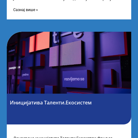
најбољим студентима из Србије
Сазнај више »
Иницијатива Таленти.Екосистем