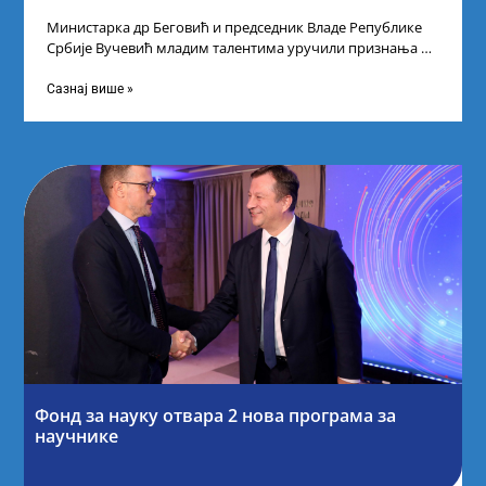
Министарка др Беговић и председник Владе Републике
Србије Вучевић младим талентима уручили признања У
Палати Србија уприличен је пријем за
Сазнај више »
Фонд за науку отвара 2 нова програма за
научнике