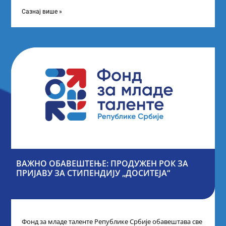
Републике Србије, одржана је у Београду. Овом
приликом,
Сазнај више »
ВАЖНО ОБАВЕШТЕЊЕ: ПРОДУЖЕН РОК ЗА
ПРИЈАВУ ЗА СТИПЕНДИЈУ „ДОСИТЕЈА“
Фонд за младе таленте Републике Србије обавештава све