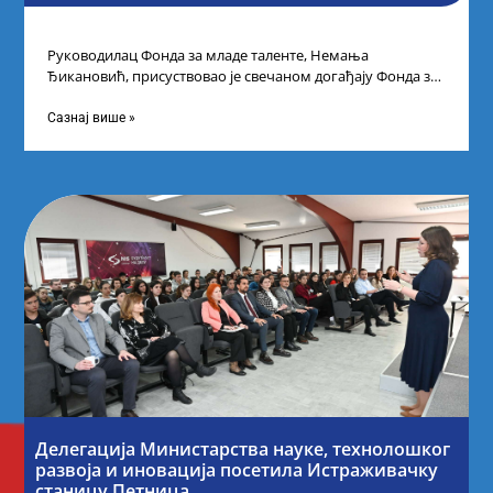
Руководилац Фонда за младе таленте, Немања
Ђикановић, присуствовао је свечаном догађају Фонда за
науку Републике Србије у Дому омладине на
Сазнај више »
Делегација Министарства науке, технолошког
развоја и иновација посетила Истраживачку
станицу Петница