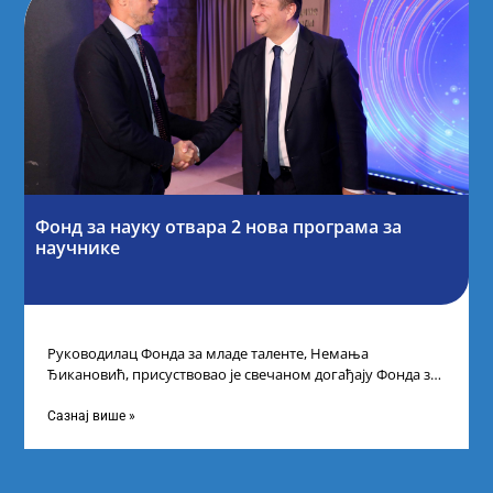
Фонд за науку отвара 2 нова програма за
научнике
Руководилац Фонда за младе таленте, Немања
Ђикановић, присуствовао је свечаном догађају Фонда за
науку Републике Србије у Дому омладине на
Сазнај више »