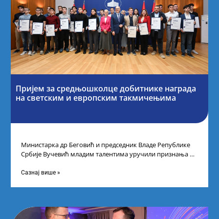
Пријем за средњошколце добитнике награда
на светским и европским такмичењима
Министарка др Беговић и председник Владе Републике
Србије Вучевић младим талентима уручили признања У
Палати Србија уприличен је пријем за
Сазнај више »