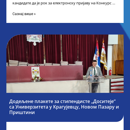
кандидате да је рок за електронску пријаву на Конкурс за
стипендију „Доситеја“,
Сазнај више »
Додељене плакете за стипендисте „Доситеје“
са Универзитета у Крагујевцу, Новом Пазару и
Приштини