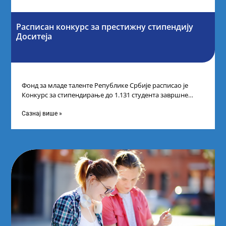
Расписан конкурс за престижну стипендију
Доситеја
Фонд за младе таленте Републике Србије расписао је
Конкурс за стипендирање до 1.131 студента завршне
године основних и интегрисаних академских
Сазнај више »