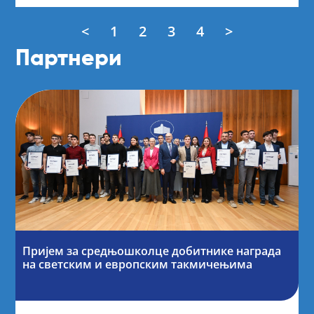
<
1
2
3
4
>
Партнери
Пријем за средњошколце добитнике награда
на светским и европским такмичењима