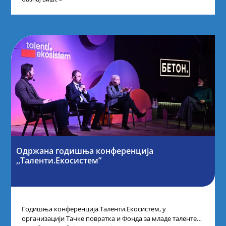
Одржана годишња конференција
,,Таленти.Екосистем”
Годишња конференција Таленти.Екосистем, у
организацији Тачке повратка и Фонда за младе таленте