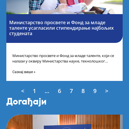
Министарство просвете и Фонд за младе
таленте усагласили стипендирање најбољих
студената
Министарство просвете и Фонд за младе таленте, који се
налази у оквиру Министарства науке, технолошког
развоја и иновација, усагласили су
Сазнај више »
<
1
…
6
7
8
9
>
Догађаји