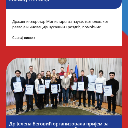
Државни секретар Министарства науке, технолошког
развоја и иновација Вукашин Гроздић, помоћник
министра др Марина Соковић и представници Центра за
промоцију
Сазнај више »
Др Јелена Беговић организовала пријем за