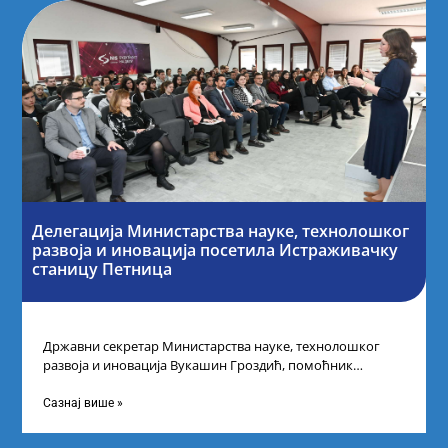
Делегација Министарства науке, технолошког
развоја и иновација посетила Истраживачку
станицу Петница
Државни секретар Министарства науке, технолошког
развоја и иновација Вукашин Гроздић, помоћник
министра др Марина Соковић и представници Центра за
промоцију
Сазнај више »