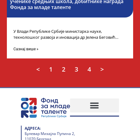
ученике средњих школа, добитнике награда
Фонда за младе таленте
У Влади Републике Србије министарка науке,
технолошког развоја и иновација др Јелена Беговић
организовала је пријем за ученике средњошколце који
Сазнај више »
<
1
2
3
4
>
АДРЕСА:
Булевар Михајла Пупина 2,
11070 Београд