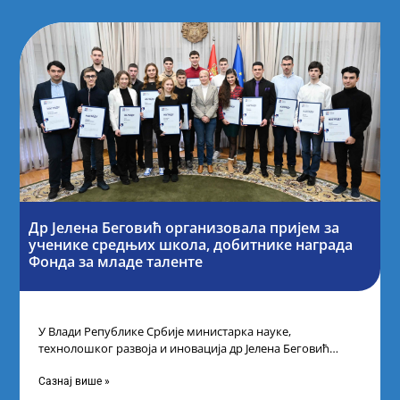
Др Јелена Беговић организовала пријем за
ученике средњих школа, добитнике награда
Фонда за младе таленте
У Влади Републике Србије министарка науке,
технолошког развоја и иновација др Јелена Беговић
организовала је пријем за ученике средњошколце који
Сазнај више »