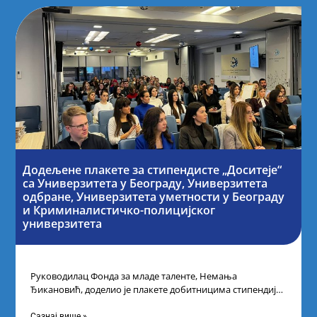
Додељене плакете за стипендисте „Доситеје“
са Универзитета у Београду, Универзитета
одбране, Универзитета уметности у Београду
и Криминалистичко-полицијског
универзитета
Руководилац Фонда за младе таленте, Немања
Ђикановић, доделио је плакете добитницима стипендије
„Доситеја” за школску 2023/24. годину у Научно-
технолошком парку
Сазнај више »