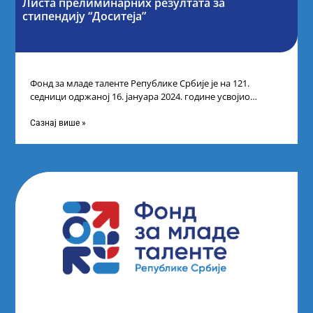
Листа прелиминарних резултата за
стипендију “Доситеја”
Фонд за младе таленте Републике Србије је на 121.
седници одржаној 16. јануара 2024. године усвојио
прелиминарну Листу кандидата који
Сазнај више »