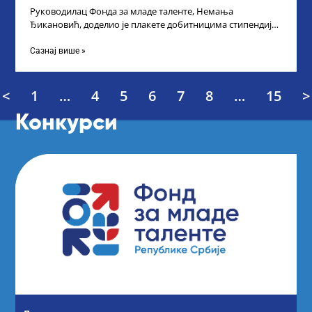
Руководилац Фонда за младе таленте, Немања
Ђикановић, доделио је плакете добитницима стипендије
„Доситеја” за школску 2023/24. годину у Градској кући
Сазнај више »
<
1
…
4
5
6
7
8
…
15
>
Конкурси