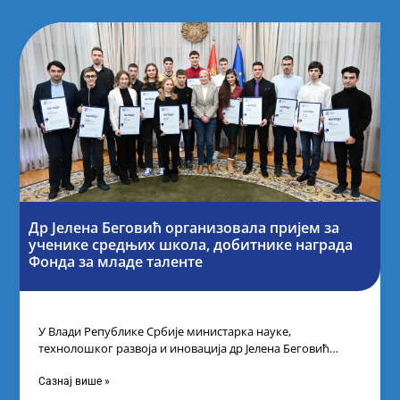
Др Јелена Беговић организовала пријем за
ученике средњих школа, добитнике награда
Фонда за младе таленте
У Влади Републике Србије министарка науке,
технолошког развоја и иновација др Јелена Беговић
организовала је пријем за ученике средњошколце који
Сазнај више »