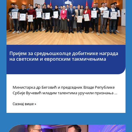
Пријем за средњошколце добитнике награда
на светским и европским такмичењима
Министарка др Беговић и председник Владе Републике
Србије Вучевић младим талентима уручили признања У
Палати Србија уприличен је пријем за
Сазнај више »