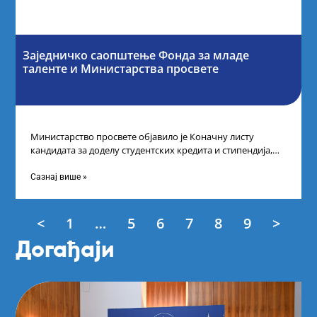
Заједничко саопштење Фонда за младе
таленте и Министарства просвете
Министарство просвете објавило је Коначну листу
кандидата за доделу студентских кредита и стипендија,
као и Коначну листу ученика и студената
Сазнај више »
<
1
…
5
6
7
8
9
>
Догађаји