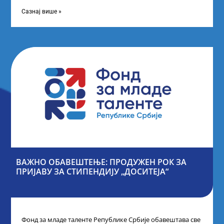
Републике Србије, одржана је у Београду. Овом
приликом,
Сазнај више »
ВАЖНО ОБАВЕШТЕЊЕ: ПРОДУЖЕН РОК ЗА
ПРИЈАВУ ЗА СТИПЕНДИЈУ „ДОСИТЕЈА“
Фонд за младе таленте Републике Србије обавештава све