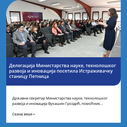
Делегација Министарства науке, технолошког
развоја и иновација посетила Истраживачку
станицу Петница
Државни секретар Министарства науке, технолошког
развоја и иновација Вукашин Гроздић, помоћник
министра др Марина Соковић и представници Центра за
промоцију
Сазнај више »