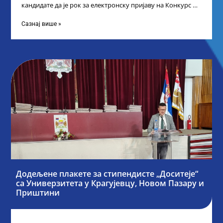
кандидате да је рок за електронску пријаву на Конкурс за
стипендију „Доситеја“,
Сазнај више »
Додељене плакете за стипендисте „Доситеје“
са Универзитета у Крагујевцу, Новом Пазару и
Приштини