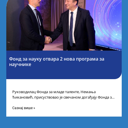
Фонд за науку отвара 2 нова програма за
научнике
Руководилац Фонда за младе таленте, Немања
Ђикановић, присуствовао је свечаном догађају Фонда за
науку Републике Србије у Дому омладине на
Сазнај више »