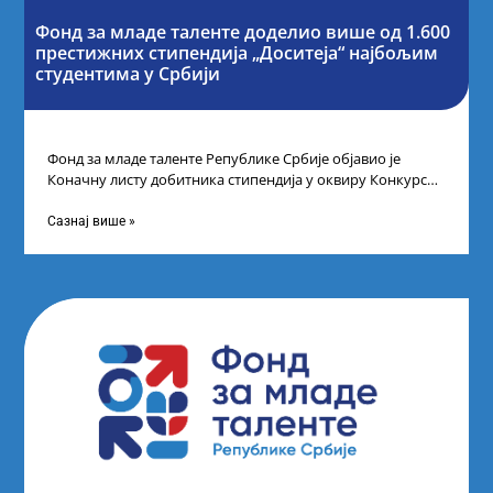
Фонд за младе таленте доделио више од 1.600
престижних стипендија „Доситеја“ најбољим
студентима у Србији
Фонд за младе таленте Републике Србије објавио је
Коначну листу добитника стипендија у оквиру Конкурса
за стипендирање најбољих студената завршне
Сазнај више »