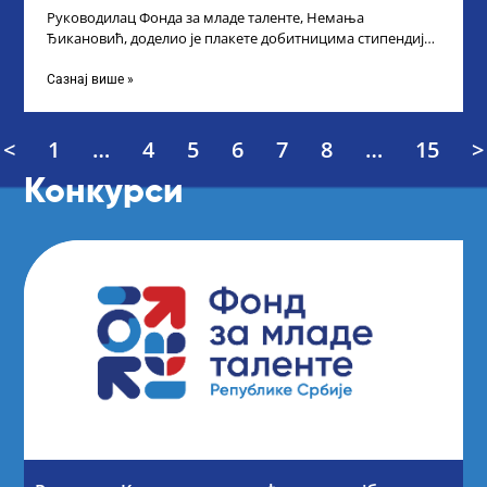
Руководилац Фонда за младе таленте, Немања
Ђикановић, доделио је плакете добитницима стипендије
„Доситеја” за школску 2023/24. годину у Градској кући
Сазнај више »
<
1
…
4
5
6
7
8
…
15
>
Конкурси