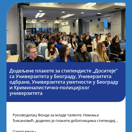
Додељене плакете за стипендисте „Доситеје“
са Универзитета у Београду, Универзитета
одбране, Универзитета уметности у Београду
и Криминалистичко-полицијског
универзитета
Руководилац Фонда за младе таленте, Немања
Ђикановић, доделио је плакете добитницима стипендије
„Доситеја” за школску 2023/24. годину у Научно-
технолошком парку
Сазнај више »