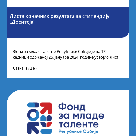
Листа коначних резултата за стипендију
„Доситеја“
Фонд за младе таленте Републике Србије је на 122.
седници одржаној 25. јануара 2024. године усвојио Листу
коначних резултата по
Сазнај више »