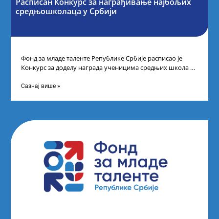
Расписан Конкурс за награђивање најбољих
средњошколаца у Србији
Фонд за младе таленте Републике Србије расписао је
Конкурс за доделу награда ученицима средњих школа за
постигнуте успехе на признатим
Сазнај више »