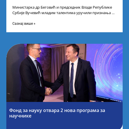
Министарка др Беговић и председник Владе Републике
Србије Вучевић младим талентима уручили признања У
Палати Србија уприличен је пријем за
Сазнај више »
Фонд за науку отвара 2 нова програма за
научнике