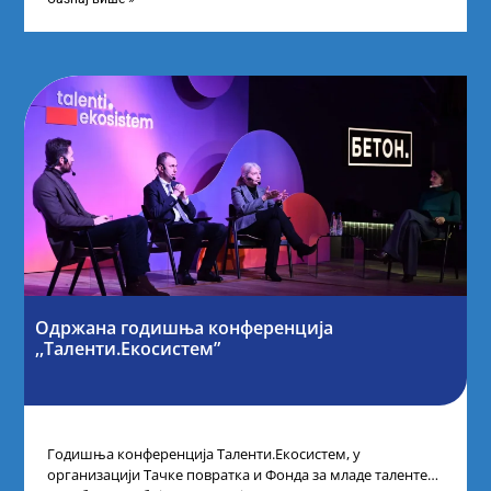
Одржана годишња конференција
,,Таленти.Екосистем”
Годишња конференција Таленти.Екосистем, у
организацији Тачке повратка и Фонда за младе таленте