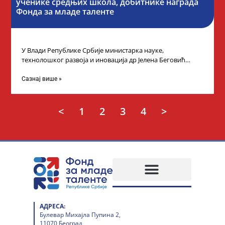
ученике средњих школа, добитнике награда
Фонда за младе таленте
У Влади Републике Србије министарка науке,
технолошког развоја и иновација др Јелена Беговић
организовала је пријем за ученике средњошколце који
Сазнај више »
<
1
2
3
4
>
АДРЕСА:
Булевар Михајла Пупина 2,
11070 Београд