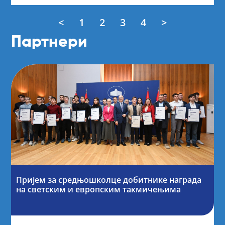
<
1
2
3
4
>
Партнери
Пријем за средњошколце добитнике награда
на светским и европским такмичењима