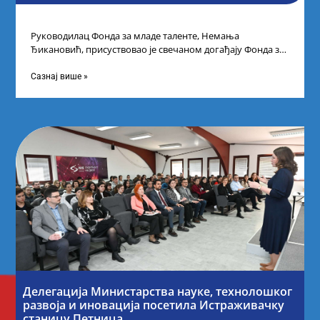
Руководилац Фонда за младе таленте, Немања
Ђикановић, присуствовао је свечаном догађају Фонда за
науку Републике Србије у Дому омладине на
Сазнај више »
Делегација Министарства науке, технолошког
развоја и иновација посетила Истраживачку
станицу Петница